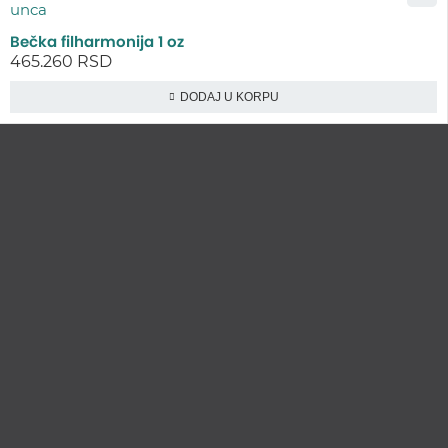
Bečka filharmonija 1 oz
465.260
RSD
DODAJ U KORPU
Lično preumzimanje paketa
Garancija autentičnosti i porekla
Realizacija na dan uplate
Otkup zlata po povoljnim cenama.
LOKACIJE
MENI
NALOG
Maksima
Prodavnica
Korpa
Gorkog 5a
O nama
Moj nalog
Krunska 90
Spisak saradnika
Narudžbine
Bul. Mihaila
Najčešća pitanja
Spisak želja
Pupina 5
Vesti