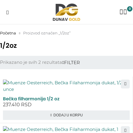
0
Početna
Proizvod označen „1/2oz“
1/2oz
Prikazano je svih 2 rezultata
FILTER
Bečka filharmonija 1/2 oz
237.410
RSD
DODAJ U KORPU