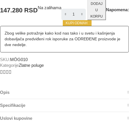
DODAJ
Na zalihama
147.280
RSD
Napomena:
U
KORPU
KUPI ODMAH
Zbog velike potražnje kako kod nas tako i u svetu i kašnjenja
dobavljača predviđeni rok isporuke za ODREĐENE proizvode je
dve nedelje.
SKU:
MÖG010
Kategorije
Zlatne poluge
Opis
Specifikacije
Uslovi kupovine