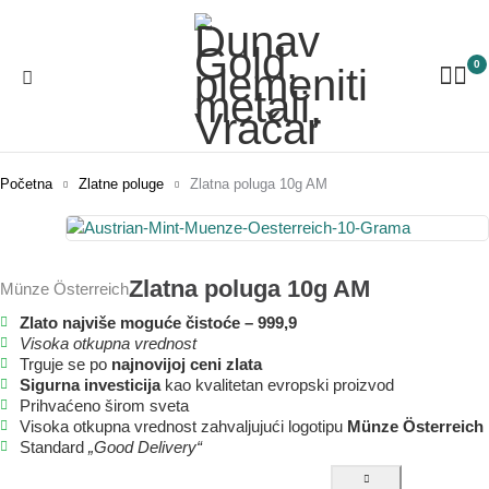
0
Početna
Zlatne poluge
Zlatna poluga 10g AM
Zlatna poluga 10g AM
Münze Österreich
Zlato najviše moguće čistoće – 999,9
Visoka otkupna vrednost
Trguje se po
najnovijoj ceni zlata
Sigurna investicija
kao kvalitetan evropski proizvod
Prihvaćeno širom sveta
Visoka otkupna vrednost zahvaljujući logotipu
Münze Österreich
Standard
„Good Delivery“