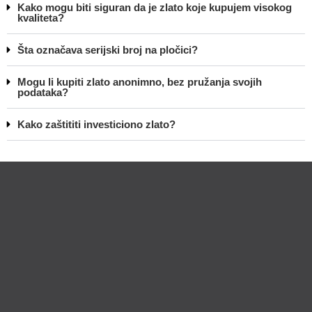
Kako mogu biti siguran da je zlato koje kupujem visokog
kvaliteta?
Šta označava serijski broj na pločici?
Mogu li kupiti zlato anonimno, bez pružanja svojih
podataka?
Kako zaštititi investiciono zlato?
Lično preumzimanje paketa
Garancija autentičnosti i porekla
Realizacija na dan uplate
Otkup zlata po povoljnim cenama.
LOKACIJE
MENI
NALOG
Maksima
Prodavnica
Korpa