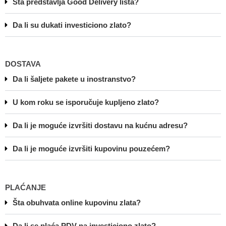
Šta predstavlja Good Delivery lista?
Da li su dukati investiciono zlato?
DOSTAVA
Da li šaljete pakete u inostranstvo?
U kom roku se isporučuje kupljeno zlato?
Da li je moguće izvršiti dostavu na kućnu adresu?
Da li je moguće izvršiti kupovinu pouzećem?
PLAĆANJE
Šta obuhvata online kupovinu zlata?
Da li se plaća PDV na investiciono zlato?