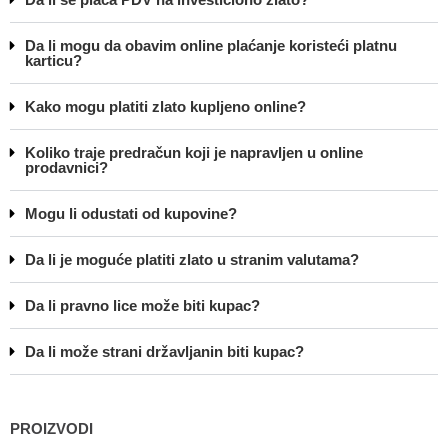
Da li mogu da obavim online plaćanje koristeći platnu
karticu?
Kako mogu platiti zlato kupljeno online?
Koliko traje predračun koji je napravljen u online
prodavnici?
Mogu li odustati od kupovine?
Da li je moguće platiti zlato u stranim valutama?
Da li pravno lice može biti kupac?
Da li može strani državljanin biti kupac?
PROIZVODI