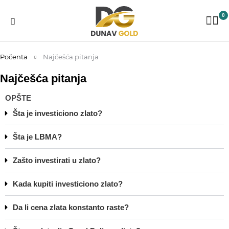
0
Počenta
Najčešća pitanja
Najčešća pitanja
OPŠTE
Šta je investiciono zlato?
Šta je LBMA?
Zašto investirati u zlato?
Kada kupiti investiciono zlato?
Da li cena zlata konstanto raste?