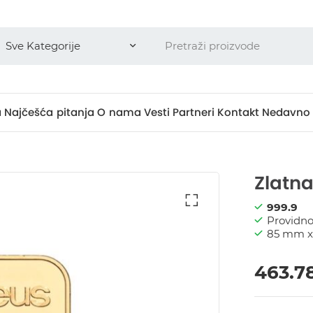
a
Najčešća pitanja
O nama
Vesti
Partneri
Kontakt
Nedavno 
Zlatn
999.9
Providno
85 mm 
463.7