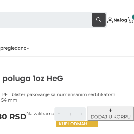
Nalog
pregledano
a poluga 1oz HeG
 PET blister pakovanje sa numerisanim sertifikatom
x 54 mm
Na zalihama
80
RSD
DODAJ U KORPU
KUPI ODMAH