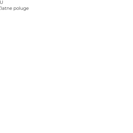
1U
Zlatne poluge