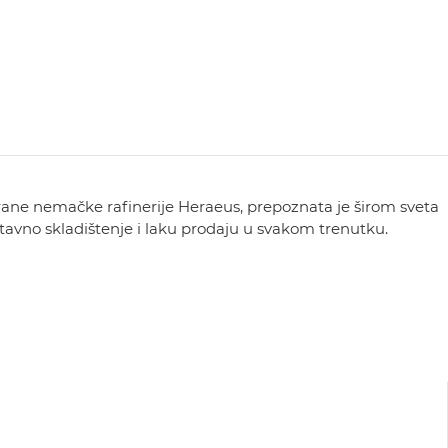
rane nemačke rafinerije Heraeus, prepoznata je širom sveta
nostavno skladištenje i laku prodaju u svakom trenutku.