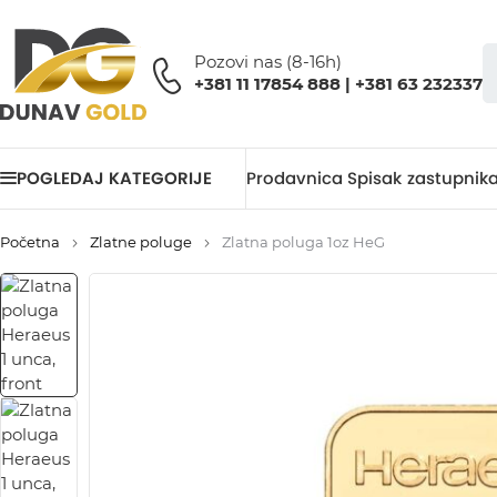
Pozovi nas (8-16h)
+381 11 17854 888 | +381 63 232337
POGLEDAJ KATEGORIJE
Prodavnica
Spisak zastupnik
Početna
Zlatne poluge
Zlatna poluga 1oz HeG