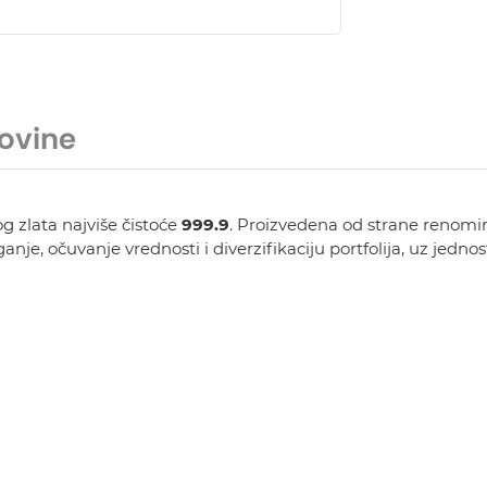
ovine
g zlata najviše čistoće
999.9
. Proizvedena od strane renomi
aganje, očuvanje vrednosti i diverzifikaciju portfolija, uz jed