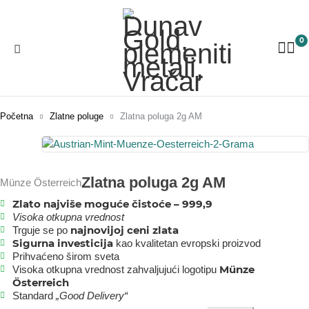
0
Početna
Zlatne poluge
Zlatna poluga 2g AM
Zlatna poluga 2g AM
Münze Österreich
Zlato najviše moguće čistoće – 999,9
Visoka otkupna vrednost
najnovijoj ceni zlata
Trguje se po
Sigurna investicija
kao kvalitetan evropski proizvod
Prihvaćeno širom sveta
Münze
Visoka otkupna vrednost zahvaljujući logotipu
Österreich
Standard
„Good Delivery“