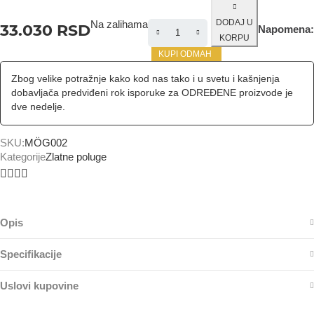
DODAJ U
Na zalihama
33.030
RSD
Napomena:
KORPU
KUPI ODMAH
Zbog velike potražnje kako kod nas tako i u svetu i kašnjenja
dobavljača predviđeni rok isporuke za ODREĐENE proizvode je
dve nedelje.
SKU:
MÖG002
Kategorije
Zlatne poluge
Opis
Specifikacije
Uslovi kupovine