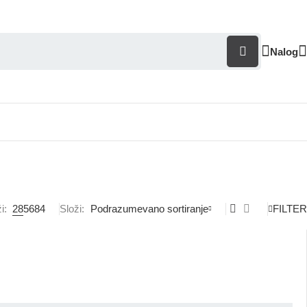
Nalog
i:
28
56
84
Složi
Podrazumevano sortiranje
FILTER