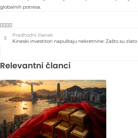
globalnih potresa.
Predhodni članak
Kineski investitori napuštaju nekretnine: Zašto su zlato 
Relevantni članci