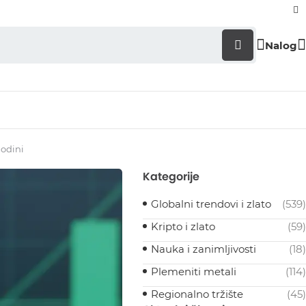
Nalog
godini
Kategorije
Globalni trendovi i zlato
(539)
Kripto i zlato
(59)
Nauka i zanimljivosti
(18)
Plemeniti metali
(114)
Regionalno tržište
(45)