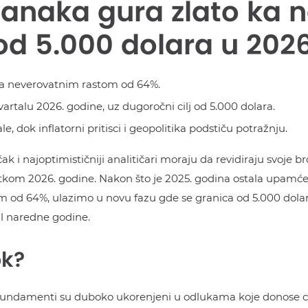
banaka gura zlato ka 
d 5.000 dolara u 2026
e sa neverovatnim rastom od 64%.
artalu 2026. godine, uz dugoročni cilj od 5.000 dolara.
 dok inflatorni pritisci i geopolitika podstiču potražnju.
čak i najoptimističniji analitičari moraju da revidiraju svoje b
tkom 2026. godine. Nakon što je 2025. godina ostala upamć
om od 64%, ulazimo u novu fazu gde se granica od 5.000 dolara
al naredne godine.
ok?
v, fundamenti su duboko ukorenjeni u odlukama koje donose 