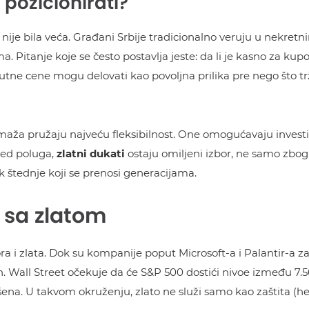
 pozicionirati?
e bila veća. Građani Srbije tradicionalno veruju u nekretnin
Pitanje koje se često postavlja jeste: da li je kasno za k
utne cene mogu delovati kao povoljna prilika pre nego što tr
amaža pružaju najveću fleksibilnost. One omogućavaju investi
ored poluga,
zlatni dukati
ostaju omiljeni izbor, ne samo zbo
ik štednje koji se prenosi generacijama.
a sa zlatom
 i zlata. Dok su kompanije poput Microsoft-a i Palantir-a za
n. Wall Street očekuje da će S&P 500 dostići nivoe između 7.5
šena. U takvom okruženju, zlato ne služi samo kao zaštita (he