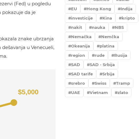
rezervi (Fed) u pogledu
EU
Hong Kong
Indija
a pokazuje da je
investicije
Kina
kripto
nakit
nauka
NBS
Nemačka
Nemčka
, pokazala znake ubrzanja
Okeanija
platina
h dešavanja u Venecueli,
region
rude
Rusija
ima.
SAD
SAD - Srbija
SAD tarife
Srbija
srebro
Swiss
Tramp
UAE
Vietnam
zlato