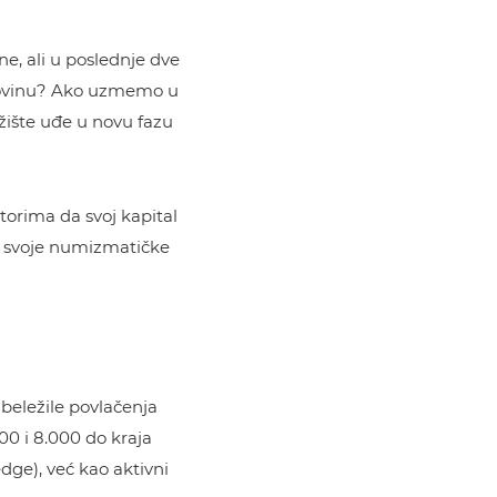
e, ali u poslednje dve
upovinu? Ako uzmemo u
žište uđe u novu fazu
torima da svoj kapital
g svoje numizmatičke
beležile povlačenja
00 i 8.000 do kraja
dge), već kao aktivni