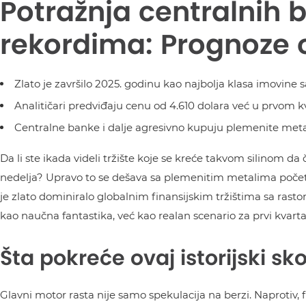
Potražnja centralnih 
rekordima: Prognoze o
Zlato je završilo 2025. godinu kao najbolja klasa imovin
Analitičari predviđaju cenu od 4.610 dolara već u prvom kv
Centralne banke i dalje agresivno kupuju plemenite metale,
Da li ste ikada videli tržište koje se kreće takvom silinom da 
nedelja? Upravo to se dešava sa plemenitim metalima poče
je zlato dominiralo globalnim finansijskim tržištima sa rast
kao naučna fantastika, već kao realan scenario za prvi kvart
Šta pokreće ovaj istorijski sk
Glavni motor rasta nije samo spekulacija na berzi. Naproti