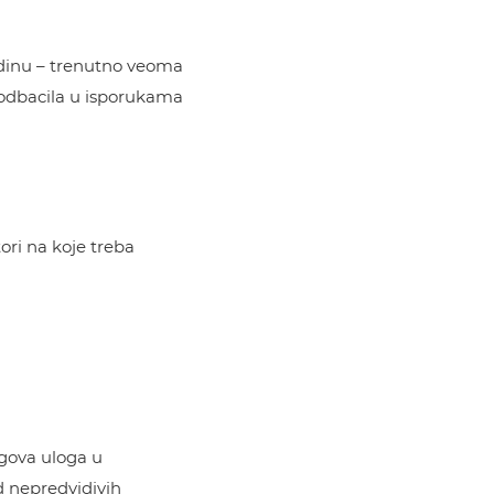
godinu – trenutno veoma
 podbacila u isporukama
ori na koje treba
jegova uloga u
d nepredvidivih