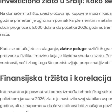
Investiciono zlato u Srbiji: Kako se
Na domaćem tržištu, svest o očuvanju kupovne moći nikada nij
godine primetan je ogroman pomak ka plemenitim metalima. 
obzir prognoze o 5.000 dolara do početka 2026. godine, tren
rasta.
Kada se odlučujete za ulaganje,
zlatne poluge
različitih gr
pretvore u fizičku imovinu koja je likvidna svuda u svetu. P
vrednosti, već i zbog toga što predstavljaju prepoznatljiv obl
Finansijska tržišta i korelacij
Interesantno je posmatrati odnos između tehnološkog sektora
početkom januara 2026, zlato je nastavilo svoj stabilan uspo
godine, ali uz napomenu da će volatilnost biti značajno povi