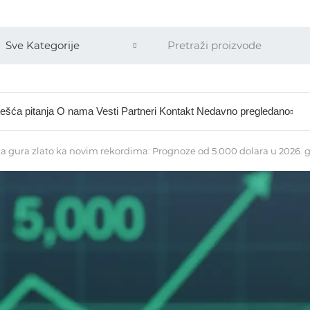
ešća pitanja
O nama
Vesti
Partneri
Kontakt
Nedavno pregledano
a gura zlato ka novim rekordima: Prognoze od 5.000 dolara u 2026. 