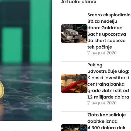
Aktuelni članci
Srebro eksplodiralo
8% za nedelju
dana: Goldman
Sachs upozorava
da short squeeze
tek počinje
7. avgust 2026.
Peking
udvostručuje ulog:
Kineski investitori i
centralna banka
grade zlatni štit od
1,2 milijarde dolara
7. avgust 2026.
Zlato konsoliduje
dobitke iznad
4.300 dolara dok