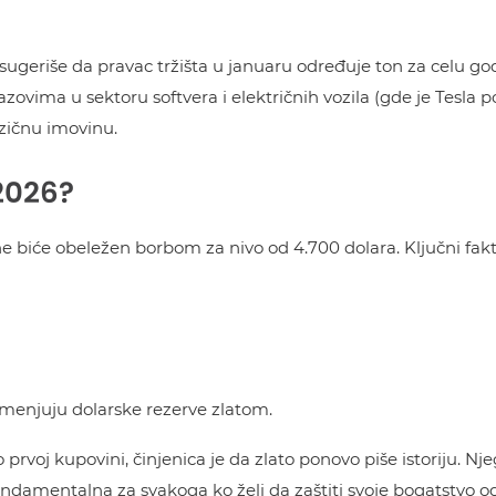
ji sugeriše da pravac tržišta u januaru određuje ton za celu 
azovima u sektoru softvera i električnih vozila (gde je Tesla
izičnu imovinu.
2026?
ne biće obeležen borbom za nivo od 4.700 dolara. Ključni fakt
amenjuju dolarske rezerve zlatom.
e o prvoj kupovini, činjenica je da zlato ponovo piše istoriju. N
ndamentalna za svakoga ko želi da zaštiti svoje bogatstvo o