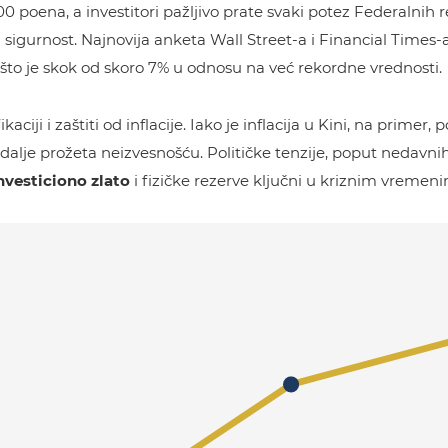
0 poena, a investitori pažljivo prate svaki potez Federalnih 
 sigurnost. Najnovija anketa Wall Street-a i Financial Times-
 što je skok od skoro 7% u odnosu na već rekordne vrednosti.
ciji i zaštiti od inflacije. Iako je inflacija u Kini, na primer
dalje prožeta neizvesnošću. Političke tenzije, poput nedavni
nvesticiono zlato
i fizičke rezerve ključni u kriznim vremen