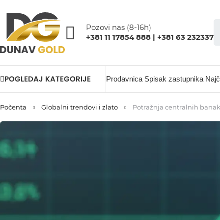
Pozovi nas (8-16h)
+381 11 17854 888 | +381 63 232337
POGLEDAJ KATEGORIJE
Prodavnica
Spisak zastupnika
Najč
Počenta
Globalni trendovi i zlato
Potražnja centralnih banak