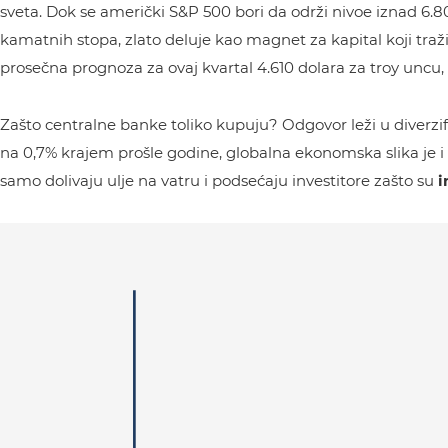
sveta. Dok se američki S&P 500 bori da održi nivoe iznad 6.80
kamatnih stopa, zlato deluje kao magnet za kapital koji traži
prosečna prognoza za ovaj kvartal 4.610 dolara za troy uncu,
Zašto centralne banke toliko kupuju? Odgovor leži u diverzifika
na 0,7% krajem prošle godine, globalna ekonomska slika je i 
samo dolivaju ulje na vatru i podsećaju investitore zašto su
i