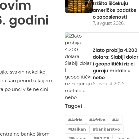
novim
tržišta iščekuju
američke podatke
. godini
o zaposlenosti
7. avgust 2026.
Zlato probija 4.200
dolara: Slabiji dolar
i geopolitički rizici
guraju metale u
rojke svakih nekoliko
nebo
ena kao period u kojem
6. avgust 2026.
 po unci više ne čini
Tagovi
Adria
Afrika
AI
Balkan
bankarstvo
centralne banke širom
Bitcoin
BRICS
dolar