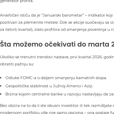
generator profita.
Analitičari ističu da je “Januarski barometar” – indikator ko
pozitivan za plemenite metale. Dok se akcije suočavaju sa iz
za četvrti kvartal), zlato profitira od smanjenja poverenja u r
Šta možemo očekivati do marta 
Ukoliko se trenutni trendovi nastave, prvi kvartal 2026. godi
obratiti pažnju su:
Odluke FOMC-a o daljem smanjenju kamatnih stopa.
Geopolitička stabilnost u Južnoj Americi i Aziji.
Brzina kojom centralne banke u razvoju nastavljaju da z
Bez obzira na to da li ste iskusni investitor ili tek razmišljat
modernom portfoliju više nije samo opciona – ona postaje fu