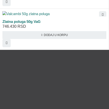
Zlatna poluga 50g VaG
746.430
RSD
DODAJ U KORPU
Lično preumzimanje paketa
Garancija autentičnosti i porekla
Realizacija na dan uplate
Otkup zlata po povoljnim cenama.
LOKACIJE
MENI
NALOG
Maksima Gorkog
Prodavnica
Korpa
5a
O nama
Moj nalog
Krunska 90
Spisak saradnika
Narudžbine
Bul. Mihaila Pupina