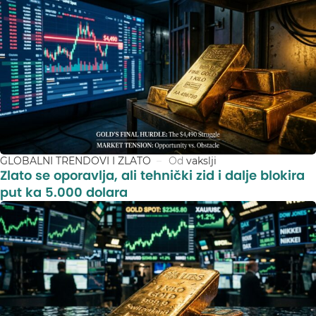
GLOBALNI TRENDOVI I ZLATO
Od
vakslji
Zlato se oporavlja, ali tehnički zid i dalje blokira
put ka 5.000 dolara