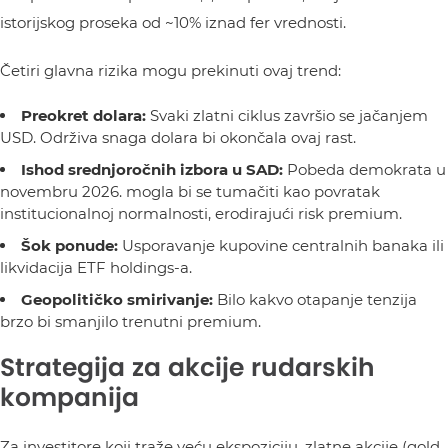
istorijskog proseka od ~10% iznad fer vrednosti.
Četiri glavna rizika mogu prekinuti ovaj trend:
Preokret dolara:
Svaki zlatni ciklus završio se jačanjem
USD. Održiva snaga dolara bi okončala ovaj rast.
Ishod srednjoročnih izbora u SAD:
Pobeda demokrata u
novembru 2026. mogla bi se tumačiti kao povratak
institucionalnoj normalnosti, erodirajući risk premium.
Šok ponude:
Usporavanje kupovine centralnih banaka ili
likvidacija ETF holdings-a.
Geopolitičko smirivanje:
Bilo kakvo otapanje tenzija
brzo bi smanjilo trenutni premium.
Strategija za akcije rudarskih
kompanija
Za investitore koji traže veću ekspoziciju, zlatne akcije (gold