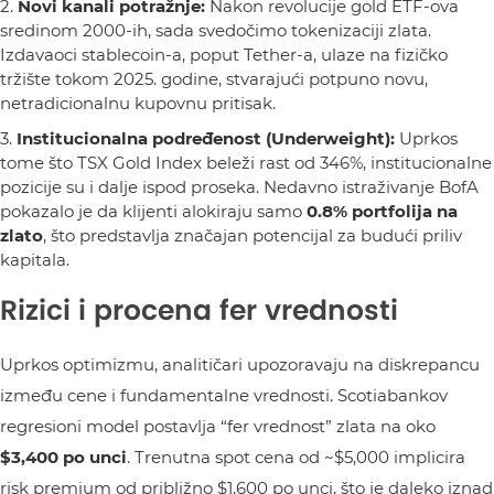
Novi kanali potražnje:
Nakon revolucije gold ETF-ova
sredinom 2000-ih, sada svedočimo tokenizaciji zlata.
Izdavaoci stablecoin-a, poput Tether-a, ulaze na fizičko
tržište tokom 2025. godine, stvarajući potpuno novu,
netradicionalnu kupovnu pritisak.
Institucionalna podređenost (Underweight):
Uprkos
tome što TSX Gold Index beleži rast od 346%, institucionalne
pozicije su i dalje ispod proseka. Nedavno istraživanje BofA
pokazalo je da klijenti alokiraju samo
0.8% portfolija na
zlato
, što predstavlja značajan potencijal za budući priliv
kapitala.
Rizici i procena fer vrednosti
Uprkos optimizmu, analitičari upozoravaju na diskrepancu
između cene i fundamentalne vrednosti. Scotiabankov
regresioni model postavlja “fer vrednost” zlata na oko
$3,400 po unci
. Trenutna spot cena od ~$5,000 implicira
risk premium od približno $1,600 po unci, što je daleko iznad