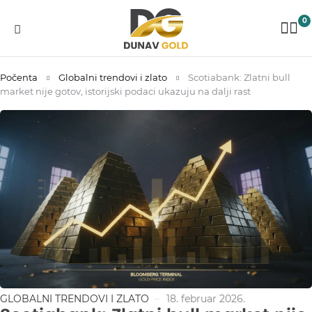
0
Počenta
Globalni trendovi i zlato
Scotiabank: Zlatni bull
market nije gotov, istorijski podaci ukazuju na dalji rast
GLOBALNI TRENDOVI I ZLATO
18. februar 2026.