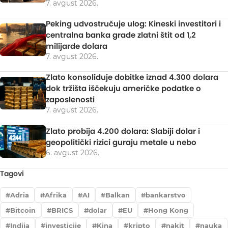
7. avgust 2026.
Peking udvostručuje ulog: Kineski investitori i
centralna banka grade zlatni štit od 1,2
milijarde dolara
7. avgust 2026.
Zlato konsoliduje dobitke iznad 4.300 dolara
dok tržišta iščekuju američke podatke o
zaposlenosti
7. avgust 2026.
Zlato probija 4.200 dolara: Slabiji dolar i
geopolitički rizici guraju metale u nebo
6. avgust 2026.
Tagovi
Adria
Afrika
AI
Balkan
bankarstvo
Bitcoin
BRICS
dolar
EU
Hong Kong
Indija
investicije
Kina
kripto
nakit
nauka