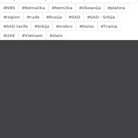
NBS
Nemačka
Nemčka
Okeanija
platina
region
rude
Rusija
SAD
SAD - Srbija
SAD tarife
Srbija
srebro
Swiss
Tramp
UAE
Vietnam
zlato
Lično preumzimanje paketa
Garancija autentičnosti i porekla
Realizacija na dan uplate
Otkup zlata po povoljnim cenama.
LOKACIJE
MENI
NALOG
Maksima
Prodavnica
Korpa
Gorkog 5a
O nama
Moj nalog
Krunska 90
Spisak saradnika
Narudžbine
Bul. Mihaila
Najčešća pitanja
Spisak želja
Pupina 5