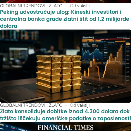
GLOBALNI TRENDOVI I ZLATO
Od
vakslji
Peking udvostručuje ulog: Kineski investitori i
centralna banka grade zlatni štit od 1,2 milijarde
dolara
GLOBALNI TRENDOVI I ZLATO
Od
vakslji
Zlato konsoliduje dobitke iznad 4.300 dolara dok
tržišta iščekuju američke podatke o zaposlenosti