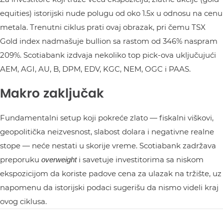
equities) istorijski nude polugu od oko 1.5x u odnosu na cenu
metala. Trenutni ciklus prati ovaj obrazak, pri čemu TSX
Gold index nadmašuje bullion sa rastom od 346% naspram
209%. Scotiabank izdvaja nekoliko top pick-ova uključujući
AEM, AGI, AU, B, DPM, EDV, KGC, NEM, OGC i PAAS.
Makro zaključak
Fundamentalni setup koji pokreće zlato — fiskalni viškovi,
geopolitička neizvesnost, slabost dolara i negativne realne
stope — neće nestati u skorije vreme. Scotiabank zadržava
preporuku
i savetuje investitorima sa niskom
overweight
ekspozicijom da koriste padove cena za ulazak na tržište, uz
napomenu da istorijski podaci sugerišu da nismo videli kraj
ovog ciklusa.