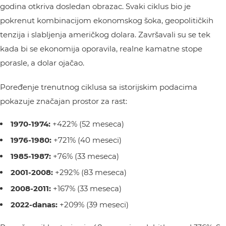
godina otkriva dosledan obrazac. Svaki ciklus bio je
pokrenut kombinacijom ekonomskog šoka, geopolitičkih
tenzija i slabljenja američkog dolara. Završavali su se tek
kada bi se ekonomija oporavila, realne kamatne stope
porasle, a dolar ojačao.
Poređenje trenutnog ciklusa sa istorijskim podacima
pokazuje značajan prostor za rast:
1970-1974:
+422% (52 meseca)
1976-1980:
+721% (40 meseci)
1985-1987:
+76% (33 meseca)
2001-2008:
+292% (83 meseca)
2008-2011:
+167% (33 meseca)
2022-danas:
+209% (39 meseci)