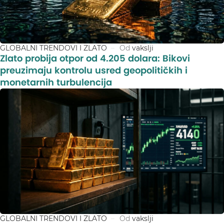
GLOBALNI TRENDOVI I ZLATO
Od
vakslji
Zlato probija otpor od 4.205 dolara: Bikovi
preuzimaju kontrolu usred geopolitičkih i
monetarnih turbulencija
GLOBALNI TRENDOVI I ZLATO
Od
vakslji