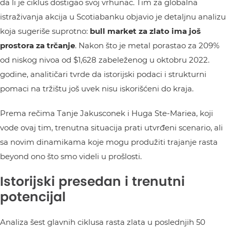
da li je ciklus dostigao svoj vrhunac. Tim za globalna
istraživanja akcija u Scotiabanku objavio je detaljnu analizu
koja sugeriše suprotno:
bull market za zlato ima još
prostora za trčanje
. Nakon što je metal porastao za 209%
od niskog nivoa od $1,628 zabeleženog u oktobru 2022.
godine, analitičari tvrde da istorijski podaci i strukturni
pomaci na tržištu još uvek nisu iskorišćeni do kraja.
Prema rečima Tanje Jakusconek i Huga Ste-Mariea, koji
vode ovaj tim, trenutna situacija prati utvrđeni scenario, ali
sa novim dinamikama koje mogu produžiti trajanje rasta
beyond ono što smo videli u prošlosti.
Istorijski presedan i trenutni
potencijal
Analiza šest glavnih ciklusa rasta zlata u poslednjih 50