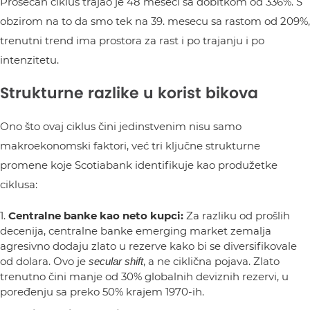
Prosečan ciklus trajao je 48 meseci sa dobitkom od 336%. S
obzirom na to da smo tek na 39. mesecu sa rastom od 209%,
trenutni trend ima prostora za rast i po trajanju i po
intenzitetu.
Strukturne razlike u korist bikova
Ono što ovaj ciklus čini jedinstvenim nisu samo
makroekonomski faktori, već tri ključne strukturne
promene koje Scotiabank identifikuje kao produžetke
ciklusa:
Centralne banke kao neto kupci:
Za razliku od prošlih
decenija, centralne banke emerging market zemalja
agresivno dodaju zlato u rezerve kako bi se diversifikovale
od dolara. Ovo je
, a ne ciklična pojava. Zlato
secular shift
trenutno čini manje od 30% globalnih deviznih rezervi, u
poređenju sa preko 50% krajem 1970-ih.