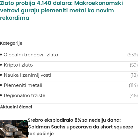
Zlato probija 4.140 dolara: Makroekonomski
vetrovi guraju plemeniti metal ka novim
rekordima
Kategorije
Globalni trendovi i zlato
(539)
Kripto i zlato
(59)
Nauka i zanimljivosti
(18)
Plemeniti metali
(114)
Regionalno tržište
(45)
Aktuelni članci
Srebro eksplodiralo 8% za nedelju dana:
Goldman Sachs upozorava da short squeeze
tek počinje