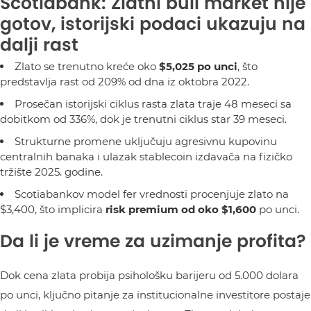
Scotiabank: Zlatni bull market nije
gotov, istorijski podaci ukazuju na
dalji rast
Zlato se trenutno kreće oko
$5,025 po unci
, što
predstavlja rast od 209% od dna iz oktobra 2022.
Prosečan istorijski ciklus rasta zlata traje 48 meseci sa
dobitkom od 336%, dok je trenutni ciklus star 39 meseci.
Strukturne promene uključuju agresivnu kupovinu
centralnih banaka i ulazak stablecoin izdavača na fizičko
tržište 2025. godine.
Scotiabankov model fer vrednosti procenjuje zlato na
$3,400, što implicira
risk premium od oko $1,600
po unci.
Da li je vreme za uzimanje profita?
Dok cena zlata probija psihološku barijeru od 5.000 dolara
po unci, ključno pitanje za institucionalne investitore postaje