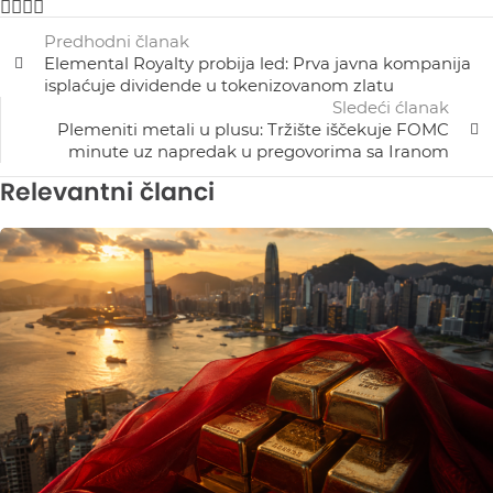
Predhodni članak
Elemental Royalty probija led: Prva javna kompanija
isplaćuje dividende u tokenizovanom zlatu
Sledeći ćlanak
Plemeniti metali u plusu: Tržište iščekuje FOMC
minute uz napredak u pregovorima sa Iranom
Relevantni članci