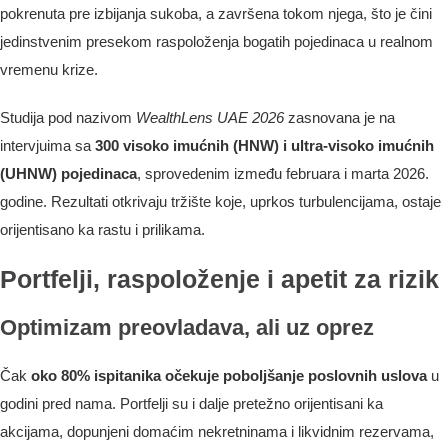
pokrenuta pre izbijanja sukoba, a završena tokom njega, što je čini
jedinstvenim presekom raspoloženja bogatih pojedinaca u realnom
vremenu krize.
Studija pod nazivom
WealthLens UAE 2026
zasnovana je na
intervjuima sa
300 visoko imućnih (HNW) i ultra-visoko imućnih
(UHNW) pojedinaca
, sprovedenim između februara i marta 2026.
godine. Rezultati otkrivaju tržište koje, uprkos turbulencijama, ostaje
orijentisano ka rastu i prilikama.
Portfelji, raspoloženje i apetit za rizik
Optimizam preovladava, ali uz oprez
Čak
oko 80% ispitanika očekuje poboljšanje poslovnih uslova
u
godini pred nama. Portfelji su i dalje pretežno orijentisani ka
akcijama, dopunjeni domaćim nekretninama i likvidnim rezervama,