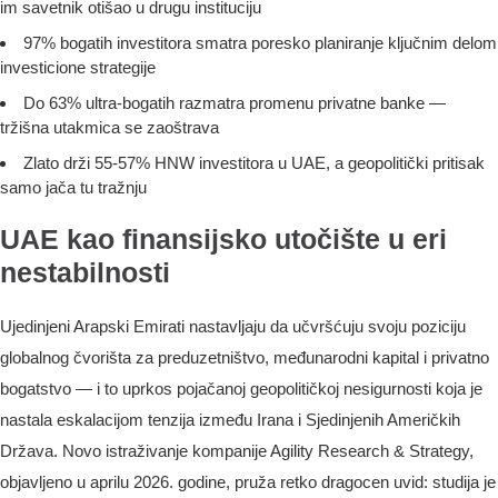
im savetnik otišao u drugu instituciju
97% bogatih investitora smatra poresko planiranje ključnim delom
investicione strategije
Do 63% ultra-bogatih razmatra promenu privatne banke —
tržišna utakmica se zaoštrava
Zlato drži 55-57% HNW investitora u UAE, a geopolitički pritisak
samo jača tu tražnju
UAE kao finansijsko utočište u eri
nestabilnosti
Ujedinjeni Arapski Emirati nastavljaju da učvršćuju svoju poziciju
globalnog čvorišta za preduzetništvo, međunarodni kapital i privatno
bogatstvo — i to uprkos pojačanoj geopolitičkoj nesigurnosti koja je
nastala eskalacijom tenzija između Irana i Sjedinjenih Američkih
Država. Novo istraživanje kompanije Agility Research & Strategy,
objavljeno u aprilu 2026. godine, pruža retko dragocen uvid: studija je