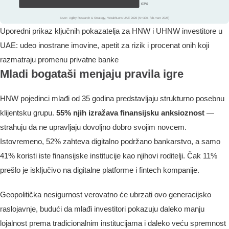
Uporedni prikaz ključnih pokazatelja za HNW i UHNW investitore u
UAE: udeo inostrane imovine, apetit za rizik i procenat onih koji
razmatraju promenu privatne banke
Mladi bogataši menjaju pravila igre
HNW pojedinci mlađi od 35 godina predstavljaju strukturno posebnu
klijentsku grupu.
55% njih izražava finansijsku anksioznost
—
strahuju da ne upravljaju dovoljno dobro svojim novcem.
Istovremeno, 52% zahteva digitalno podržano bankarstvo, a samo
41% koristi iste finansijske institucije kao njihovi roditelji. Čak 11%
prešlo je isključivo na digitalne platforme i fintech kompanije.
Geopolitička nesigurnost verovatno će ubrzati ovo generacijsko
raslojavnje, budući da mlađi investitori pokazuju daleko manju
lojalnost prema tradicionalnim institucijama i daleko veću spremnost