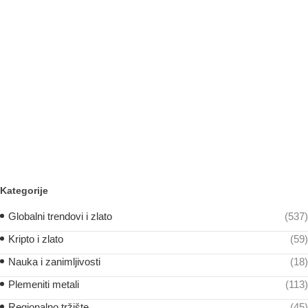
Kategorije
Globalni trendovi i zlato
(537)
Kripto i zlato
(59)
Nauka i zanimljivosti
(18)
Plemeniti metali
(113)
Regionalno tržište
(45)