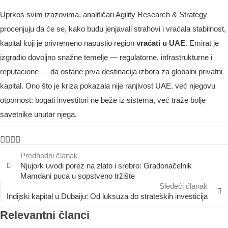
Uprkos svim izazovima, analitičari Agility Research & Strategy
procenjuju da će se, kako budu jenjavali strahovi i vraćala stabilnost,
kapital koji je privremeno napustio region
vraćati u UAE
. Emirat je
izgradio dovoljno snažne temelje — regulatorne, infrastrukturne i
reputacione — da ostane prva destinacija izbora za globalni privatni
kapital. Ono što je kriza pokazala nije ranjivost UAE, već njegovu
otpornost: bogati investitori ne beže iz sistema, već traže bolje
savetnike unutar njega.
Predhodni članak
Njujork uvodi porez na zlato i srebro: Gradonačelnik
Mamdani puca u sopstveno tržište
Sledeći ćlanak
Indijski kapital u Dubaiju: Od luksuza do strateških investicija
Relevantni članci