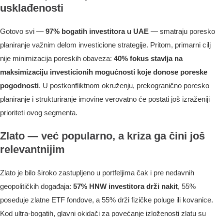
usklađenosti
Gotovo svi —
97% bogatih investitora u UAE
— smatraju poresko
planiranje važnim delom investicione strategije. Pritom, primarni cilj
nije minimizacija poreskih obaveza:
40% fokus stavlja na
maksimizaciju investicionih mogućnosti koje donose poreske
pogodnosti
. U postkonfliktnom okruženju, prekogranično poresko
planiranje i strukturiranje imovine verovatno će postati još izraženiji
prioriteti ovog segmenta.
Zlato — već popularno, a kriza ga čini još
relevantnijim
Zlato je bilo široko zastupljeno u portfeljima čak i pre nedavnih
geopolitičkih događaja:
57% HNW investitora drži nakit
, 55%
poseduje zlatne ETF fondove, a 55% drži fizičke poluge ili kovanice.
Kod ultra-bogatih, glavni okidači za povećanje izloženosti zlatu su