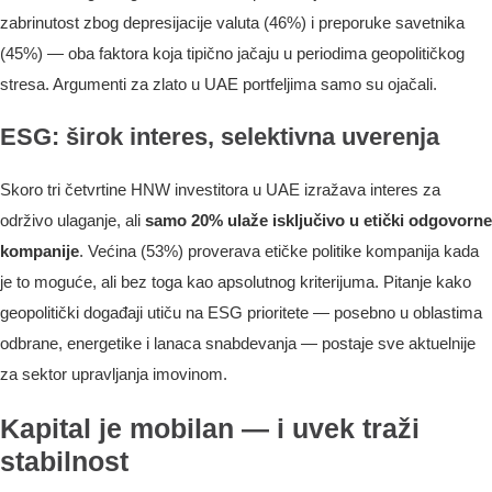
zabrinutost zbog depresijacije valuta (46%) i preporuke savetnika
(45%) — oba faktora koja tipično jačaju u periodima geopolitičkog
stresa. Argumenti za zlato u UAE portfeljima samo su ojačali.
ESG: širok interes, selektivna uverenja
Skoro tri četvrtine HNW investitora u UAE izražava interes za
održivo ulaganje, ali
samo 20% ulaže isključivo u etički odgovorne
kompanije
. Većina (53%) proverava etičke politike kompanija kada
je to moguće, ali bez toga kao apsolutnog kriterijuma. Pitanje kako
geopolitički događaji utiču na ESG prioritete — posebno u oblastima
odbrane, energetike i lanaca snabdevanja — postaje sve aktuelnije
za sektor upravljanja imovinom.
Kapital je mobilan — i uvek traži
stabilnost