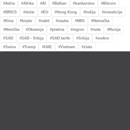
Adria
Afrika
AI
Balkan
bankarstvo
Bitcoin
BRICS
dolar
EU
Hong Kong
Indija
investicije
Kina
kripto
nakit
nauka
NBS
Nemačka
Nemčka
Okeanija
platina
region
rude
Rusija
SAD
SAD - Srbija
SAD tarife
Srbija
srebro
Swiss
Tramp
UAE
Vietnam
zlato
Lično preumzimanje paketa
Garancija autentičnosti i porekla
Realizacija na dan uplate
Otkup zlata po povoljnim cenama.
LOKACIJE
MENI
NALOG
Maksima Gorkog
Prodavnica
Korpa
5a
O nama
Moj nalog
Krunska 90
Spisak saradnika
Narudžbine
Bul. Mihaila Pupina
Najčešća pitanja
Spisak želja
5