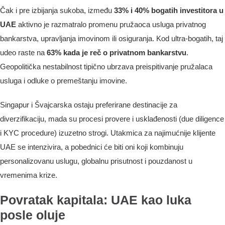
Čak i pre izbijanja sukoba, između
33% i 40% bogatih investitora u
UAE
aktivno je razmatralo promenu pružaoca usluga privatnog
bankarstva, upravljanja imovinom ili osiguranja. Kod ultra-bogatih, taj
udeo raste na
63% kada je reč o privatnom bankarstvu
.
Geopolitička nestabilnost tipično ubrzava preispitivanje pružalaca
usluga i odluke o premeštanju imovine.
Singapur i Švajcarska ostaju preferirane destinacije za
diverzifikaciju, mada su procesi provere i usklađenosti (due diligence
i KYC procedure) izuzetno strogi. Utakmica za najimućnije klijente
UAE se intenzivira, a pobednici će biti oni koji kombinuju
personalizovanu uslugu, globalnu prisutnost i pouzdanost u
vremenima krize.
Povratak kapitala: UAE kao luka
posle oluje