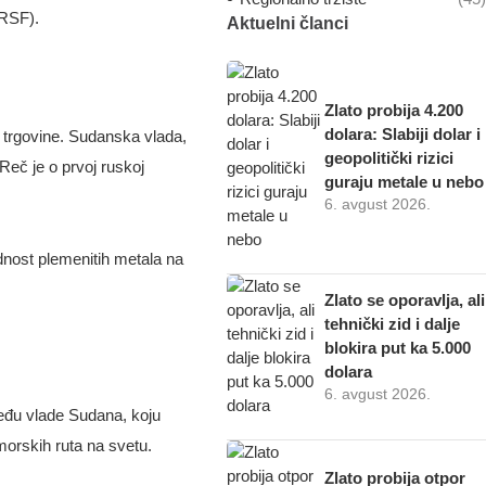
(RSF).
Aktuelni članci
Zlato probija 4.200
dolara: Slabiji dolar i
e trgovine. Sudanska vlada,
geopolitički rizici
Reč je o prvoj ruskoj
guraju metale u nebo
6. avgust 2026.
ednost plemenitih metala na
Zlato se oporavlja, ali
tehnički zid i dalje
blokira put ka 5.000
dolara
6. avgust 2026.
eđu vlade Sudana, koju
morskih ruta na svetu.
Zlato probija otpor