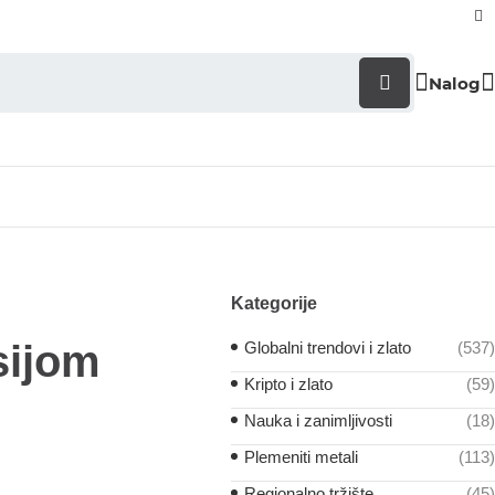
Nalog
Kategorije
sijom
Globalni trendovi i zlato
(537)
Kripto i zlato
(59)
Nauka i zanimljivosti
(18)
Plemeniti metali
(113)
Regionalno tržište
(45)