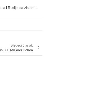
na i Rusije, sa zlatom u
Sledeći ćlanak
ih 300 Milijardi Dolara