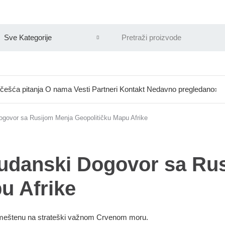
češća pitanja
O nama
Vesti
Partneri
Kontakt
Nedavno pregledano
ogovor sa Rusijom Menja Geopolitičku Mapu Afrike
Sudanski Dogovor sa Ru
u Afrike
 smeštenu na strateški važnom Crvenom moru.