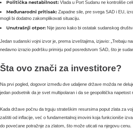
Politička nestabilnost:
Vlada u Port Sudanu ne kontroliše cel
Međunarodni pritisak:
Zapadne sile, pre svega SAD i EU, izra
mogli bi dodatno zakomplikovati situaciju.
Unutrašnji otpor:
Nije jasno kako bi ostatak sudanskog društva 
Jedan sudanski vojni izvor je, prema izveštajima, izjavio: „Trebaju na
nedavno izrazio podršku primirju pod posredstvom SAD, što je sudans
Šta ovo znači za investitore?
Na prvi pogled, dogovor između dve udaljene države možda ne deluje 
jedan podsetnik da je svet multipolaran i da se geopolitička napetost
Kada države počnu da trguju strateškim resursima poput zlata za vojn
zaštiti od inflacije, već o fundamentalnoj imovini koja funkcioniše i
do povećane potražnje za zlatom, što može uticati na njegovu cenu.