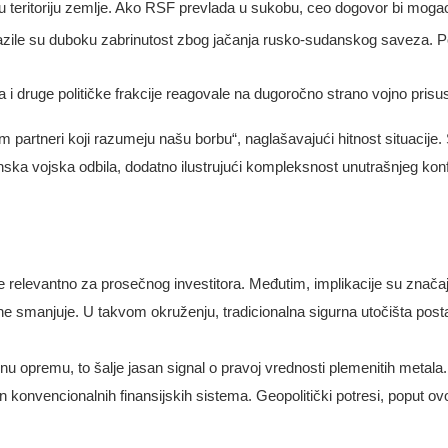
u teritoriju zemlje. Ako RSF prevlada u sukobu, ceo dogovor bi mogao
zile su duboku zabrinutost zbog jačanja rusko-sudanskog saveza. Pov
i druge političke frakcije reagovale na dugoročno strano vojno prisu
m partneri koji razumeju našu borbu“, naglašavajući hitnost situacije.
ka vojska odbila, dodatno ilustrujući kompleksnost unutrašnjeg konfl
relevantno za prosečnog investitora. Međutim, implikacije su značaj
 ne smanjuje. U takvom okruženju, tradicionalna sigurna utočišta post
u opremu, to šalje jasan signal o pravoj vrednosti plemenitih metala
zvan konvencionalnih finansijskih sistema. Geopolitički potresi, poput