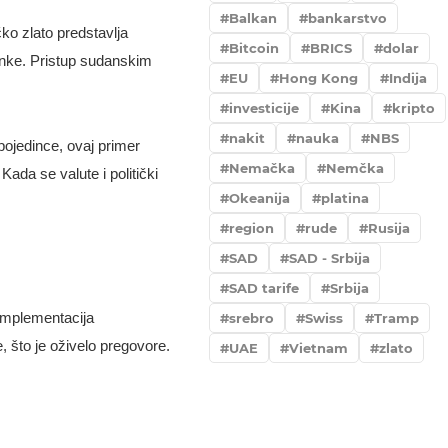
Balkan
bankarstvo
čko zlato predstavlja
Bitcoin
BRICS
dolar
anke. Pristup sudanskim
EU
Hong Kong
Indija
investicije
Kina
kripto
nakit
nauka
NBS
 pojedince, ovaj primer
Nemačka
Nemčka
ada se valute i politički
Okeanija
platina
region
rude
Rusija
SAD
SAD - Srbija
SAD tarife
Srbija
 implementacija
srebro
Swiss
Tramp
, što je oživelo pregovore.
UAE
Vietnam
zlato