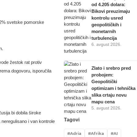
od 4.205 dolara:
Bikovi preuzimaju
kontrolu usred
 12% svetske pomorske
geopolitičkih i
monetarnih
turbulencija
6. avgust 2026.
n.
ode žestok rat protiv
Zlato i srebro pred
prema dogovoru, isporučila
probojem:
Geopolitički
optimizam i tehnička
slika crtaju novu
mapu cena
5. avgust 2026.
sija bi dobila široke
Tagovi
a neregulisano i van kontrole
Adria
Afrika
AI