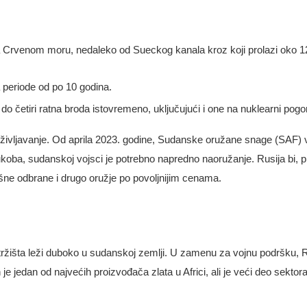
 na Crvenom moru, nedaleko od Sueckog kanala kroz koji prolazi oko
periode od po 10 godina.
do četiri ratna broda istovremeno, uključujući i one na nuklearni pogo
življavanje. Od aprila 2023. godine, Sudanske oružane snage (SAF) v
koba, sudanskoj vojsci je potrebno napredno naoružanje. Rusija bi, 
ne odbrane i drugo oružje po povoljnijim cenama.
tržišta leži duboko u sudanskoj zemlji. U zamenu za vojnu podršku, Ru
e jedan od najvećih proizvođača zlata u Africi, ali je veći deo sektor