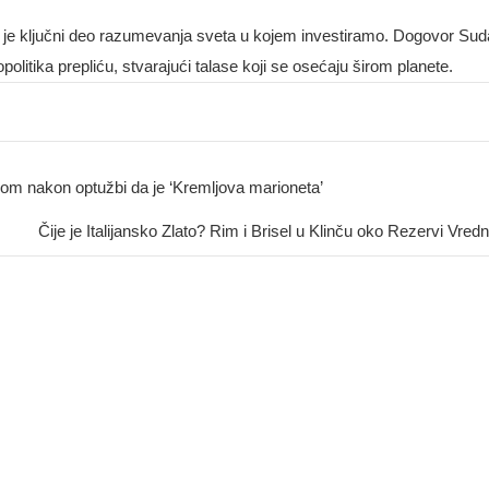
je ključni deo razumevanja sveta u kojem investiramo. Dogovor Suda
litika prepliću, stvarajući talase koji se osećaju širom planete.
m nakon optužbi da je ‘Kremljova marioneta’
Čije je Italijansko Zlato? Rim i Brisel u Klinču oko Rezervi Vredn