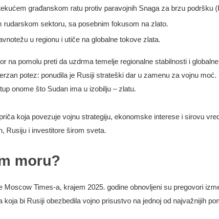
tekućem građanskom ratu protiv paravojnih Snaga za brzu podršku 
om rudarskom sektoru, sa posebnim fokusom na zlato.
notežu u regionu i utiče na globalne tokove zlata.
or na pomolu preti da uzdrma temelje regionalne stabilnosti i globaln
verzan potez: ponudila je Rusiji strateški dar u zamenu za vojnu moć. 
stup onome što Sudan ima u izobilju – zlatu.
e priča koja povezuje vojnu strategiju, ekonomske interese i sirovu vr
 Rusiju i investitore širom sveta.
om moru?
The Moscow Times-a, krajem 2025. godine obnovljeni su pregovori izm
koja bi Rusiji obezbedila vojno prisustvo na jednoj od najvažnijih po