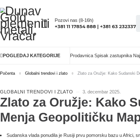
Pozovi nas (8-16h)
+381 11 17854 888 | +381 63 232337
POGLEDAJ KATEGORIJE
Prodavnica
Spisak zastupnika
Naj
Počenta
Globalni trendovi i zlato
Zlato za Oružje: Kako Sudanski D
GLOBALNI TRENDOVI I ZLATO
3. decembar 2025.
Zlato za Oružje: Kako 
Menja Geopolitičku Map
Sudanska vlada ponudila je Rusiji prvu pomorsku bazu u Africi,