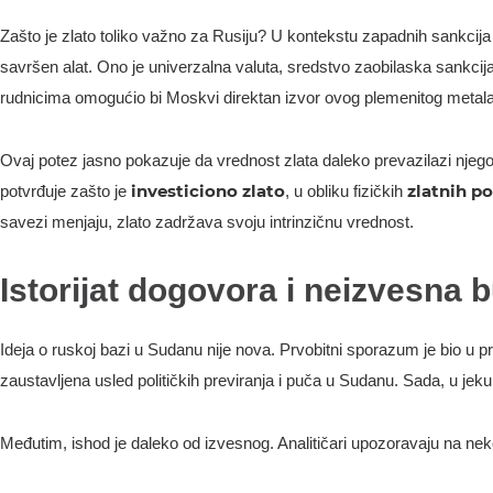
Zašto je zlato toliko važno za Rusiju? U kontekstu zapadnih sankcija i
savršen alat. Ono je univerzalna valuta, sredstvo zaobilaska sankci
rudnicima omogućio bi Moskvi direktan izvor ovog plemenitog metala
Ovaj potez jasno pokazuje da vrednost zlata daleko prevazilazi njegovu
investiciono zlato
zlatnih p
potvrđuje zašto je
, u obliku fizičkih
savezi menjaju, zlato zadržava svoju intrinzičnu vrednost.
Istorijat dogovora i neizvesna
Ideja o ruskoj bazi u Sudanu nije nova. Prvobitni sporazum je bio u pr
zaustavljena usled političkih previranja i puča u Sudanu. Sada, u jek
Međutim, ishod je daleko od izvesnog. Analitičari upozoravaju na nekol