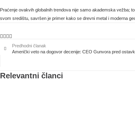
Praćenje ovakvih globalnih trendova nije samo akademska vežba; to 
svom središtu, savršen je primer kako se drevni metal i moderna geopo
Predhodni članak
Američki veto na dogovor decenije: CEO Gunvora pred ostavko
Relevantni članci