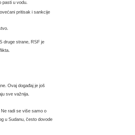
 pasti u vodu.
ećani pritisak i sankcije
stvo.
 S druge strane, RSF je
ikta.
ne. Ovaj događaj je još
aju sve važnija.
. Ne radi se više samo o
 ovog u Sudanu, često dovode