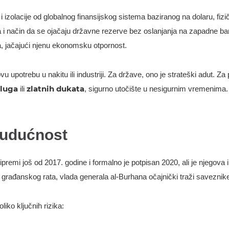
 izolacije od globalnog finansijskog sistema baziranog na dolaru, fizi
ja i način da se ojačaju državne rezerve bez oslanjanja na zapadne b
, jačajući njenu ekonomsku otpornost.
 upotrebu u nakitu ili industriji. Za države, ono je strateški adut. Za
oluga
zlatnih dukata
ili
, sigurno utočište u nesigurnim vremenima. K
 budućnost
ipremi još od 2017. godine i formalno je potpisan 2020, ali je njegova
u građanskog rata, vlada generala al-Burhana očajnički traži saveznike
iko ključnih rizika: