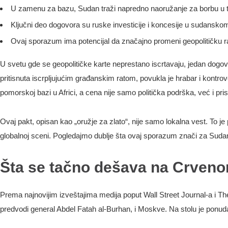
U zamenu za bazu, Sudan traži napredno naoružanje za borbu u 
Ključni deo dogovora su ruske investicije i koncesije u sudansk
Ovaj sporazum ima potencijal da značajno promeni geopolitičku rav
U svetu gde se geopolitičke karte neprestano iscrtavaju, jedan dogov
pritisnuta iscrpljujućim građanskim ratom, povukla je hrabar i kontro
pomorskoj bazi u Africi, a cena nije samo politička podrška, već i pri
Ovaj pakt, opisan kao „oružje za zlato“, nije samo lokalna vest. To j
globalnoj sceni. Pogledajmo dublje šta ovaj sporazum znači za Sudan,
Šta se tačno dešava na Crven
Prema najnovijim izveštajima medija poput Wall Street Journal-a i 
predvodi general Abdel Fatah al-Burhan, i Moskve. Na stolu je ponuda 