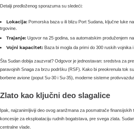
Detalji predloženog sporazuma su sledeći:
Lokacija:
Pomorska baza u ili blizu Port Sudana, ključne luke
trgovine.
Trajanje:
Ugovor na 25 godina, sa automatskim produženjem na 
Vojni kapacitet:
Baza bi mogla da primi do 300 ruskih vojnika i 
Šta Sudan dobija zauzvrat? Odgovor je jednostavan: sredstva za pre
paravojnih Snaga za brzu podršku (RSF). Kako bi preokrenula tok su
borbene avione (poput Su-30 i Su-35), moderne sisteme protivvazduš
Zlato kao ključni deo slagalice
Ipak, najzanimljiviji deo ovog aranžmana za posmatrače finansijskih 
koncesije za eksploataciju rudnih bogatstava, pre svega zlata. Sudan j
centralne vlade.