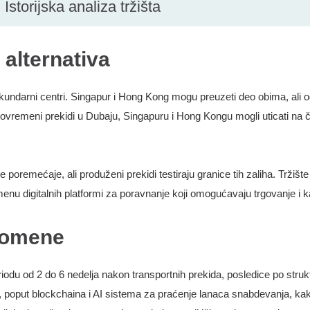
 alternativa
kundarni centri. Singapur i Hong Kong mogu preuzeti deo obima, ali o
istovremeni prekidi u Dubaju, Singapuru i Hong Kongu mogli uticati na
e poremećaje, ali produženi prekidi testiraju granice tih zaliha. Tržiš
rimenu digitalnih platformi za poravnanje koji omogućavaju trgovanje i 
promene
riodu od 2 do 6 nedelja nakon transportnih prekida, posledice po strukt
, poput blockchaina i AI sistema za praćenje lanaca snabdevanja, ka