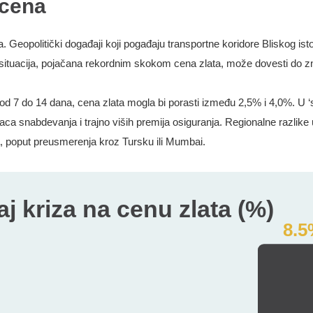
 cena
a. Geopolitički događaji koji pogađaju transportne koridore Bliskog is
situacija, pojačana rekordnim skokom cena zlata, može dovesti do zn
 7 do 14 dana, cena zlata mogla bi porasti između 2,5% i 4,0%. U ‘
aca snabdevanja i trajno viših premija osiguranja. Regionalne razlik
ma, poput preusmerenja kroz Tursku ili Mumbai.