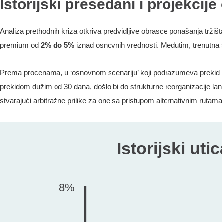
Istorijski presedani i projekcije
Analiza prethodnih kriza otkriva predvidljive obrasce ponašanja tržišt
premium od
2% do 5%
iznad osnovnih vrednosti. Međutim, trenutna 
Prema procenama, u ‘osnovnom scenariju’ koji podrazumeva prekid od
prekidom dužim od 30 dana, došlo bi do strukturne reorganizacije lan
stvarajući arbitražne prilike za one sa pristupom alternativnim ruta