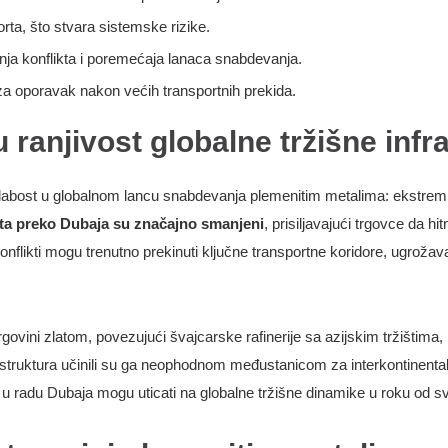
rta, što stvara sistemske rizike.
nja konflikta i poremećaja lanaca snabdevanja.
a za oporavak nakon većih transportnih prekida.
u ranjivost globalne tržišne infr
nu slabost u globalnom lancu snabdevanja plemenitim metalima: ekstre
ata preko Dubaja su značajno smanjeni
, prisiljavajući trgovce da hit
onflikti mogu trenutno prekinuti ključne transportne koridore, ugrožav
ovini zlatom, povezujući švajcarske rafinerije sa azijskim tržištima,
astruktura učinili su ga neophodnom međustanicom za interkontinenta
i u radu Dubaja mogu uticati na globalne tržišne dinamike u roku od s