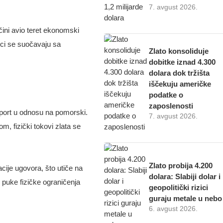
7. avgust 2026.
čini avio teret ekonomski
vci se suočavaju sa
Zlato konsoliduje
dobitke iznad 4.300
dolara dok tržišta
iščekuju američke
podatke o
zaposlenosti
sport u odnosu na pomorski.
7. avgust 2026.
, fizički tokovi zlata se
Zlato probija 4.200
acije ugovora, što utiče na
dolara: Slabiji dolar i
 puke fizičke ograničenja
geopolitički rizici
guraju metale u nebo
6. avgust 2026.