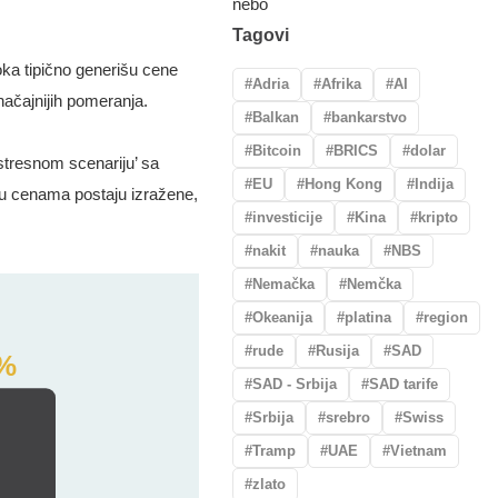
Tagovi
toka tipično generišu cene
Adria
Afrika
AI
ačajnijih pomeranja.
Balkan
bankarstvo
Bitcoin
BRICS
dolar
stresnom scenariju’ sa
EU
Hong Kong
Indija
e u cenama postaju izražene,
investicije
Kina
kripto
nakit
nauka
NBS
Nemačka
Nemčka
Okeanija
platina
region
rude
Rusija
SAD
SAD - Srbija
SAD tarife
Srbija
srebro
Swiss
Tramp
UAE
Vietnam
zlato