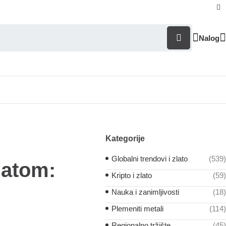
Nalog
Kategorije
Globalni trendovi i zlato
(539)
latom:
Kripto i zlato
(59)
Nauka i zanimljivosti
(18)
Plemeniti metali
(114)
Regionalno tržište
(45)