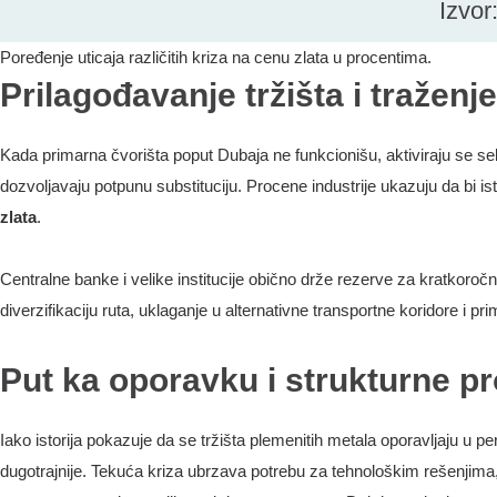
Poređenje uticaja različitih kriza na cenu zlata u procentima.
Prilagođavanje tržišta i traženje
Kada primarna čvorišta poput Dubaja ne funkcionišu, aktiviraju se se
dozvoljavaju potpunu substituciju. Procene industrije ukazuju da bi 
zlata
.
Centralne banke i velike institucije obično drže rezerve za kratkoročn
diverzifikaciju ruta, uklaganje u alternativne transportne koridore i p
Put ka oporavku i strukturne 
Iako istorija pokazuje da se tržišta plemenitih metala oporavljaju u pe
dugotrajnije. Tekuća kriza ubrzava potrebu za tehnološkim rešenjima