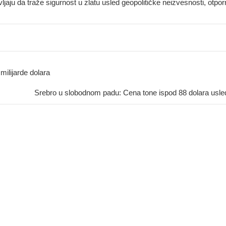
ljaju da traže sigurnost u zlatu usled geopolitičke neizvesnosti, otpor
milijarde dolara
Srebro u slobodnom padu: Cena tone ispod 88 dolara usled 