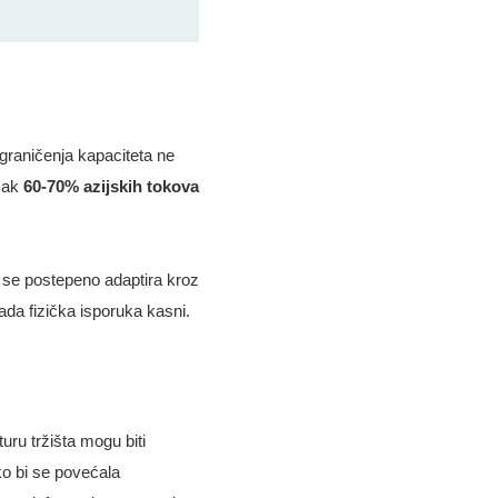
graničenja kapaciteta ne
 čak
60-70% azijskih tokova
te se postepeno adaptira kroz
kada fizička isporuka kasni.
uru tržišta mogu biti
ko bi se povećala