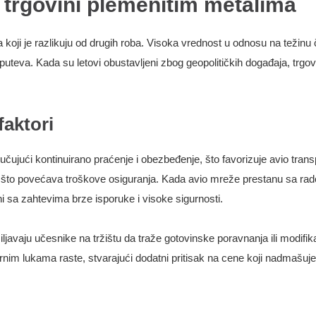
u trgovini plemenitim metalima
oji je razlikuju od drugih roba. Visoka vrednost u odnosu na težinu 
uteva. Kada su letovi obustavljeni zbog geopolitičkih događaja, trgo
faktori
čujući kontinuirano praćenje i obezbeđenje, što favorizuje avio tran
, što povećava troškove osiguranja. Kada avio mreže prestanu sa radom
lni sa zahtevima brze isporuke i visoke sigurnosti.
ljavaju učesnike na tržištu da traže gotovinske poravnanja ili modifik
im lukama raste, stvarajući dodatni pritisak na cene koji nadmašuje