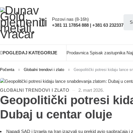
Pozovi nas (8-16h)
+381 11 17854 888 | +381 63 232337
POGLEDAJ KATEGORIJE
Prodavnica
Spisak zastupnika
Naj
Počenta
Globalni trendovi i zlato
Geopolitički potresi kidaju lance 
GLOBALNI TRENDOVI I ZLATO
2. mart 2026.
Geopolitički potresi ki
Dubaj u centar oluje
Napadi SAD i Izraela na Iran izazvali su prekid avio saobraćaja i 