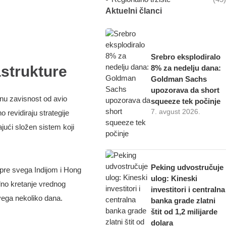
Aktuelni članci
Srebro eksplodiralo
astrukture
8% za nedelju dana:
Goldman Sachs
upozorava da short
mnu zavisnost od avio
squeeze tek počinje
7. avgust 2026.
no revidiraju strategije
ajući složen sistem koji
Peking udvostručuje
 pre svega Indijom i Hong
ulog: Kineski
lno kretanje vrednog
investitori i centralna
vega nekoliko dana.
banka grade zlatni
štit od 1,2 milijarde
dolara