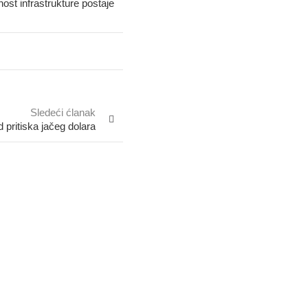
nost infrastrukture postaje
Sledeći ćlanak
pritiska jačeg dolara