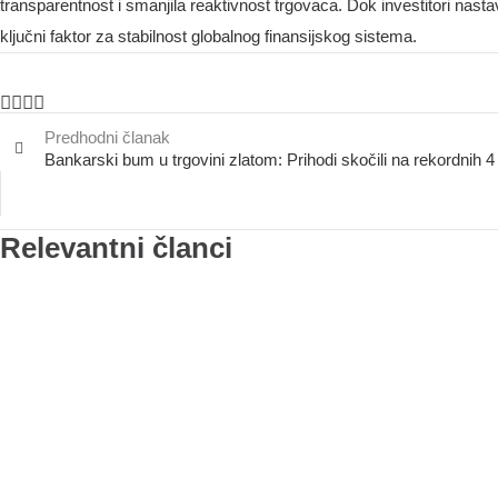
transparentnost i smanjila reaktivnost trgovaca. Dok investitori nastav
ključni faktor za stabilnost globalnog finansijskog sistema.
Predhodni članak
Bankarski bum u trgovini zlatom: Prihodi skočili na rekordnih 4 
Relevantni članci