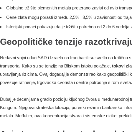
Globalno tržište plemenitih metala preterano zavisi od avio transpo
Cene zlata mogu porasti između 2,5% i 8,5% u zavisnosti od traja
Istorijski podaci pokazuju da je tržištu potrebno od 2 do 6 nedelj
Geopolitičke tenzije razotkrivaj
Nedavni vojni udari SAD i Izraela na Iran bacili su svetlo na kritič
transporta. Kako su se tenzije na Bliskom istoku pojačale,
tokovi zl
upravljanja rizicima. Ovaj događaj je demonstrirao kako geopolitički k
povezuje rafinerije, trgovačka čvorišta i centre potrošnje širom sveta.
Dubaj je decenijama gradio poziciju ključnog čvora u međunarodnoj trg
Kongom. Njegova strateška lokacija, poreski režimi i bankarska infr
metala. Međutim, ova koncentracija stvara i sistemske rizike; prekid