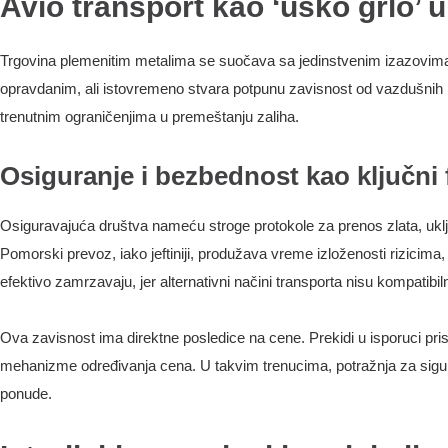
Avio transport kao ‘usko grlo’ 
Trgovina plemenitim metalima se suočava sa jedinstvenim izazovima k
opravdanim, ali istovremeno stvara potpunu zavisnost od vazdušnih p
trenutnim ograničenjima u premeštanju zaliha.
Osiguranje i bezbednost kao ključni 
Osiguravajuća društva nameću stroge protokole za prenos zlata, uklju
Pomorski prevoz, iako jeftiniji, produžava vreme izloženosti rizicima
efektivo zamrzavaju, jer alternativni načini transporta nisu kompatibi
Ova zavisnost ima direktne posledice na cene. Prekidi u isporuci prisi
mehanizme određivanja cena. U takvim trenucima, potražnja za sigurn
ponude.