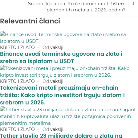
Srebro ili platina: Ko će dominirati tržištem
plemenitih metala u 2026. godini?
Relevantni članci
KRIPTO I ZLATO
Od
vakslji
Binance uvodi terminske ugovore na zlato i
srebro sa isplatom u USDT
KRIPTO I ZLATO
Od
vakslji
Tokenizovani metali preuzimaju on-chain
tržišta: Kako kripto investitori trguju zlatom i
srebrom u 2026.
KRIPTO I ZLATO
Od
vakslji
Tether stavlja 23 milijarde dolara u zlatu na