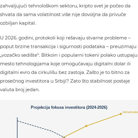
zahvaljujući tehnološkom sektoru, kripto svet je počeo da
shvata da sama volatilnost više nije dovoljna da privuče
ozbiljan kapital.
U 2026. godini, protokoli koji rešavaju stvarne probleme –
poput brzine transakcija i sigurnosti podataka – preuzimaju
„vozačko sedište“. Bitkoin i popularni tokeni polako ustupaju
mesto tehnologijama koje omogućavaju digitalni dolar ili
digitalni evro da cirkulišu bez zastoja. Zašto je to bitno za
prosečnog investitora u Srbiji? Zato što stabilnost postaje
valuta broj jedan.