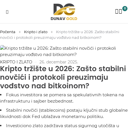
0
Počenta
Kripto i zlato
Kripto tržište u 2026: Zašto stabilni
novčići i protokoli preuzimaju vođstvo nad bitkoinom?
KRIPTO I ZLATO
26. decembar 2025.
Kripto tržište u 2026: Zašto stabilni
novčići i protokoli preuzimaju
vođstvo nad bitkoinom?
Fokus investitora se pomera sa spekulativnih tokena na
infrastrukturu i sajber bezbednost.
Stabilni novčići (stablecoins) postaju ključni stub globalne
likvidnosti dok Fed ublažava monetarnu politiku.
Investiciono zlato zadržava status sigurnog utočišta u