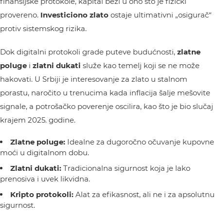
finansijske protokole, kapital beži u ono što je fizički
provereno.
Investiciono zlato
ostaje ultimativni „osigurač“
protiv sistemskog rizika.
Dok digitalni protokoli grade puteve budućnosti,
zlatne
poluge
i
zlatni dukati
služe kao temelj koji se ne može
hakovati. U Srbiji je interesovanje za zlato u stalnom
porastu, naročito u trenucima kada inflacija šalje mešovite
signale, a potrošačko poverenje oscilira, kao što je bio slučaj
krajem 2025. godine.
Zlatne poluge:
Idealne za dugoročno očuvanje kupovne
moći u digitalnom dobu.
Zlatni dukati:
Tradicionalna sigurnost koja je lako
prenosiva i uvek likvidna.
Kripto protokoli:
Alat za efikasnost, ali ne i za apsolutnu
sigurnost.