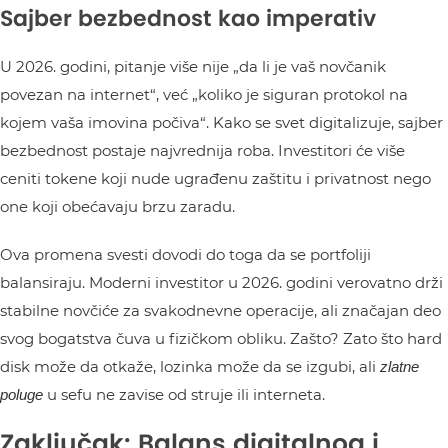
Sajber bezbednost kao imperativ
U 2026. godini, pitanje više nije „da li je vaš novčanik
povezan na internet“, već „koliko je siguran protokol na
kojem vaša imovina počiva“. Kako se svet digitalizuje, sajber
bezbednost postaje najvrednija roba. Investitori će više
ceniti tokene koji nude ugrađenu zaštitu i privatnost nego
one koji obećavaju brzu zaradu.
Ova promena svesti dovodi do toga da se portfoliji
balansiraju. Moderni investitor u 2026. godini verovatno drži
stabilne novčiće za svakodnevne operacije, ali značajan deo
svog bogatstva čuva u fizičkom obliku. Zašto? Zato što hard
disk može da otkaže, lozinka može da se izgubi, ali
zlatne
u sefu ne zavise od struje ili interneta.
poluge
Zaključak: Balans digitalnog i