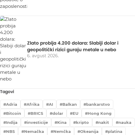
Zlato probija 4.200 dolara: Slabiji dolar i
geopolitički rizici guraju metale u nebo
6. avgust 2026.
Tagovi
Adria
Afrika
AI
Balkan
bankarstvo
Bitcoin
BRICS
dolar
EU
Hong Kong
Indija
investicije
Kina
kripto
nakit
nauka
NBS
Nemačka
Nemčka
Okeanija
platina