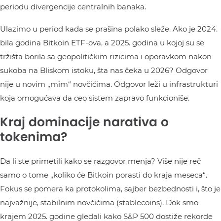
periodu divergencije centralnih banaka.
Ulazimo u period kada se prašina polako sleže. Ako je 2024.
bila godina Bitkoin ETF-ova, a 2025. godina u kojoj su se
tržišta borila sa geopolitičkim rizicima i oporavkom nakon
sukoba na Bliskom istoku, šta nas čeka u 2026? Odgovor
nije u novim „mim“ novčićima. Odgovor leži u infrastrukturi
koja omogućava da ceo sistem zapravo funkcioniše.
Kraj dominacije narativa o
tokenima?
Da li ste primetili kako se razgovor menja? Više nije reč
samo o tome „koliko će Bitkoin porasti do kraja meseca“.
Fokus se pomera ka protokolima, sajber bezbednosti i, što je
najvažnije, stabilnim novčićima (stablecoins). Dok smo
krajem 2025. godine gledali kako S&P 500 dostiže rekorde