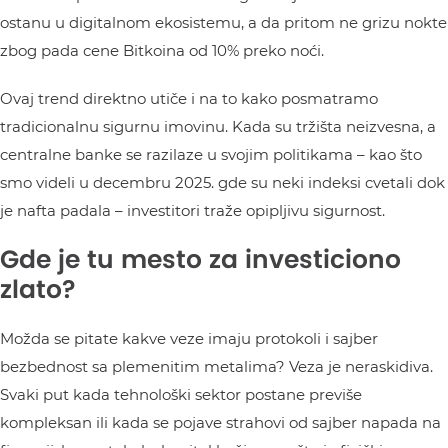
ostanu u digitalnom ekosistemu, a da pritom ne grizu nokte
zbog pada cene Bitkoina od 10% preko noći.
Ovaj trend direktno utiče i na to kako posmatramo
tradicionalnu sigurnu imovinu. Kada su tržišta neizvesna, a
centralne banke se razilaze u svojim politikama – kao što
smo videli u decembru 2025. gde su neki indeksi cvetali dok
je nafta padala – investitori traže opipljivu sigurnost.
Gde je tu mesto za investiciono
zlato?
Možda se pitate kakve veze imaju protokoli i sajber
bezbednost sa plemenitim metalima? Veza je neraskidiva.
Svaki put kada tehnološki sektor postane previše
kompleksan ili kada se pojave strahovi od sajber napada na