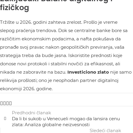
fizičkog
Tržište u 2026. godini zahteva zrelost. Prošlo je vreme
slepog praćenja trendova. Dok se centralne banke bore sa
različitim ekonomskim podacima, a nafta pokušava da
pronađe svoj pravac nakon geopolitičkih previranja, vaša
strategija treba da bude jasna. Iskoristite prednosti koje
donose novi protokoli i stabilni novčići za efikasnost, ali
nikada ne zaboravite na bazu.
Investiciono zlato
nije samo
relikvija prošlosti; ono je neophodan partner digitalnoj
ekonomiji 2026. godine.
Predhodni članak
Da li bi sukob u Venecueli mogao da lansira cenu
zlata: Analiza globalne neizvesnosti
Sledeći ćlanak