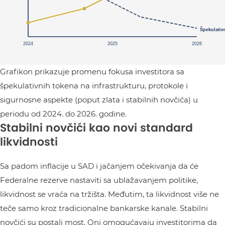
Grafikon prikazuje promenu fokusa investitora sa
špekulativnih tokena na infrastrukturu, protokole i
sigurnosne aspekte (poput zlata i stabilnih novčića) u
periodu od 2024. do 2026. godine.
Stabilni novčići kao novi standard
likvidnosti
Sa padom inflacije u SAD i jačanjem očekivanja da će
Federalne rezerve nastaviti sa ublažavanjem politike,
likvidnost se vraća na tržišta. Međutim, ta likvidnost više ne
teče samo kroz tradicionalne bankarske kanale. Stabilni
novčići su postali most. Oni omogućavaju investitorima da