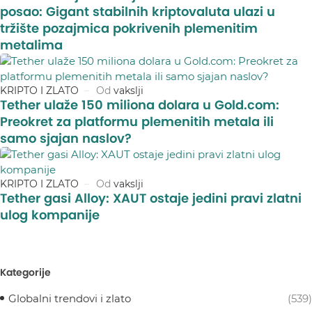
posao: Gigant stabilnih kriptovaluta ulazi u
tržište pozajmica pokrivenih plemenitim
metalima
KRIPTO I ZLATO
Od
vakslji
Tether ulaže 150 miliona dolara u Gold.com:
Preokret za platformu plemenitih metala ili
samo sjajan naslov?
KRIPTO I ZLATO
Od
vakslji
Tether gasi Alloy: XAUT ostaje jedini pravi zlatni
ulog kompanije
Kategorije
Globalni trendovi i zlato
(539)