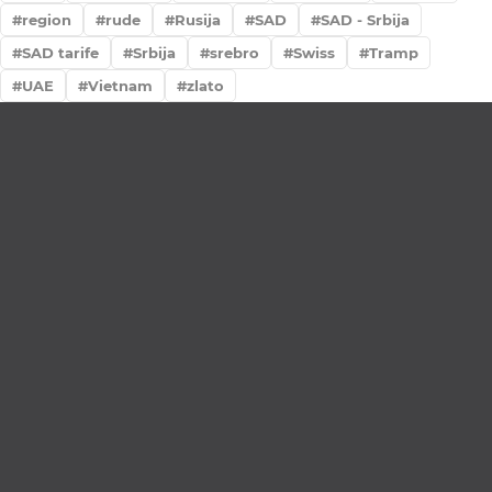
region
rude
Rusija
SAD
SAD - Srbija
SAD tarife
Srbija
srebro
Swiss
Tramp
UAE
Vietnam
zlato
Lično preumzimanje paketa
Garancija autentičnosti i porekla
Realizacija na dan uplate
Otkup zlata po povoljnim cenama.
LOKACIJE
MENI
NALOG
Maksima
Prodavnica
Korpa
Gorkog 5a
O nama
Moj nalog
Krunska 90
Spisak saradnika
Narudžbine
Bul. Mihaila
Najčešća pitanja
Spisak želja
Pupina 5
Vesti
Bul Kralja