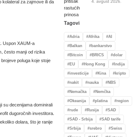
4. avgust 2026.
 kolateral za zajmove ili da
Tagovi
Adria
Afrika
AI
nost. Uspon XAUM-a
Balkan
bankarstvo
m, često manji od rizika
Bitcoin
BRICS
dolar
brojeve poluga koje stoje
EU
Hong Kong
Indija
investicije
Kina
kripto
nakit
nauka
NBS
Nemačka
Nemčka
Okeanija
platina
region
oji su decenijama dominirali
rude
Rusija
SAD
ofit dugoročnih investitora.
SAD - Srbija
SAD tarife
oliko dolara, što je ranije
Srbija
srebro
Swiss