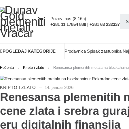
Pozovi nas (8-16h)
+381 11 17854 888 | +381 63 232337
POGLEDAJ KATEGORIJE
Prodavnica
Spisak zastupnika
Naj
Počenta
Kripto i zlato
Renesansa plemenitih metala na blockchainu: 
KRIPTO I ZLATO
14. januar 2026.
Renesansa plemenitih 
cene zlata i srebra gur
eru digitalnih finansija