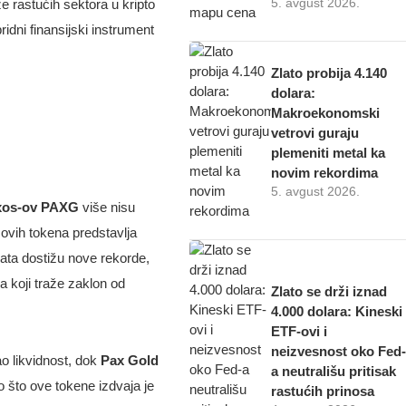
5. avgust 2026.
 rastućih sektora u kripto
idni finansijski instrument
Zlato probija 4.140
dolara:
Makroekonomski
vetrovi guraju
plemeniti metal ka
novim rekordima
5. avgust 2026.
axos-ov PAXG
više nisu
 ovih tokena predstavlja
ata dostižu nove rekorde,
a koji traže zaklon od
Zlato se drži iznad
4.000 dolara: Kineski
ETF-ovi i
neizvesnost oko Fed-
ao likvidnost, dok
Pax Gold
a neutrališu pritisak
no što ove tokene izdvaja je
rastućih prinosa