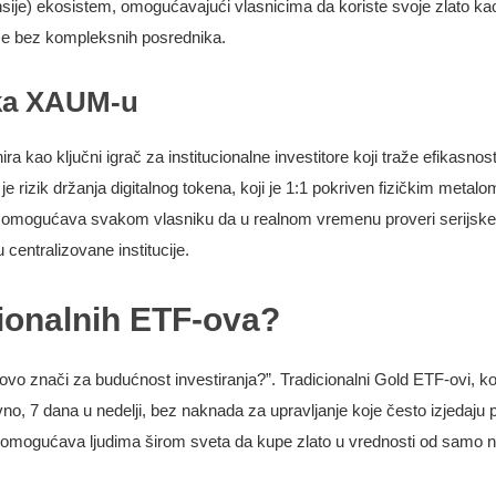
nsije) ekosistem, omogućavajući vlasnicima da koriste svoje zlato kao
uće bez kompleksnih posrednika.
t ka XAUM-u
ira kao ključni igrač za institucionalne investitore koji traže efikas
je rizik držanja digitalnog tokena, koji je 1:1 pokriven fizičkim metalo
n omogućava svakom vlasniku da u realnom vremenu proveri serijske 
centralizovane institucije.
cionalnih ETF-ova?
a ovo znači za budućnost investiranja?”. Tradicionalni Gold ETF-ovi, k
, 7 dana u nedelji, bez naknada za upravljanje koje često izjedaju pr
i omogućava ljudima širom sveta da kupe zlato u vrednosti od samo nek