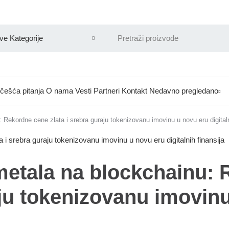
češća pitanja
O nama
Vesti
Partneri
Kontakt
Nedavno pregledano
Rekordne cene zlata i srebra guraju tokenizovanu imovinu u novu eru digitaln
metala na blockchainu:
aju tokenizovanu imovin