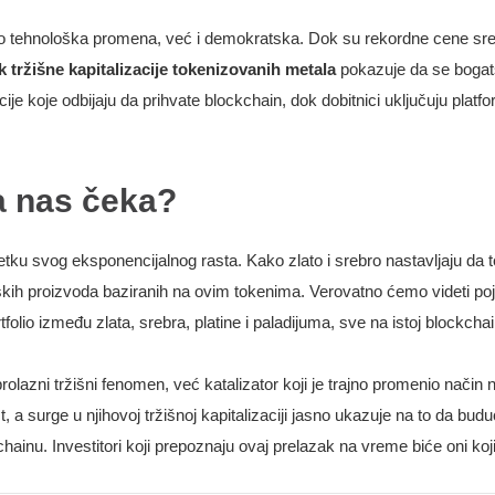
 tehnološka promena, već i demokratska. Dok su rekordne cene srebra 
k tržišne kapitalizacije tokenizovanih metala
pokazuje da se bogatst
cije koje odbijaju da prihvate blockchain, dok dobitnici uključuju pla
a nas čeka?
etku svog eksponencijalnog rasta. Kako zlato i srebro nastavljaju da t
jskih proizvoda baziranih na ovim tokenima. Verovatno ćemo videti po
folio između zlata, srebra, platine i paladijuma, sve na istoj blockchain
olazni tržišni fenomen, već katalizator koji je trajno promenio način 
 a surge u njihovoj tržišnoj kapitalizaciji jasno ukazuje na to da budu
hainu. Investitori koji prepoznaju ovaj prelazak na vreme biće oni koji ć