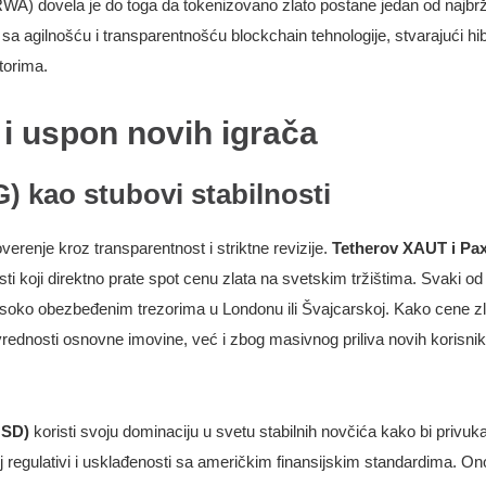
WA) dovela je do toga da tokenizovano zlato postane jedan od najbrže
 agilnošću i transparentnošću blockchain tehnologije, stvarajući hibr
itorima.
i uspon novih igrača
) kao stubovi stabilnosti
verenje kroz transparentnost i striktne revizije.
Tetherov XAUT i P
sti koji direktno prate spot cenu zlata na svetskim tržištima. Svaki od
isoko obezbeđenim trezorima u Londonu ili Švajcarskoj. Kako cene zl
vrednosti osnovne imovine, već i zbog masivnog priliva novih korisnik
USD)
koristi svoju dominaciju u svetu stabilnih novčića kako bi privuk
tnoj regulativi i usklađenosti sa američkim finansijskim standardima. O