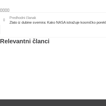
Predhodni članak
Zlato iz dubine svemira: Kako NASA istražuje kosmičko porekl
Relevantni članci