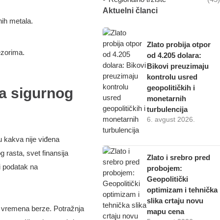
Aktuelni članci
nih metala.
Zlato probija otpor
ezorima.
od 4.205 dolara:
Bikovi preuzimaju
kontrolu usred
geopolitičkih i
ja sigurnog
monetarnih
turbulencija
6. avgust 2026.
u kakva nije viđena
g rasta, svet finansija
Zlato i srebro pred
i podatak na
probojem:
Geopolitički
optimizam i tehnička
slika crtaju novu
g vremena berze. Potražnja
mapu cena