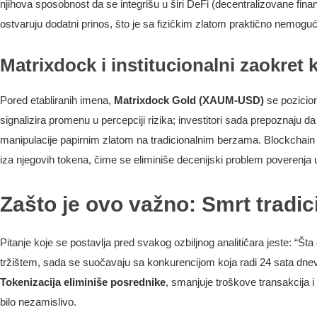
njihova sposobnost da se integrišu u širi DeFi (decentralizovane fina
ostvaruju dodatni prinos, što je sa fizičkim zlatom praktično nemog
Matrixdock i institucionalni zaokre
Pored etabliranih imena,
Matrixdock Gold (XAUM-USD)
se pozicion
signalizira promenu u percepciji rizika; investitori sada prepoznaju da 
manipulacije papirnim zlatom na tradicionalnim berzama. Blockchai
iza njegovih tokena, čime se eliminiše decenijski problem poverenja u 
Zašto je ovo važno: Smrt tradi
Pitanje koje se postavlja pred svakog ozbiljnog analitičara jeste: “Št
tržištem, sada se suočavaju sa konkurencijom koja radi 24 sata dnevno
Tokenizacija eliminiše posrednike
, smanjuje troškove transakcija 
bilo nezamislivo.