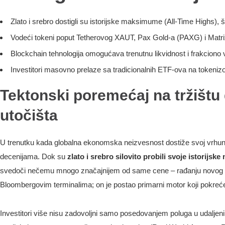
Zlato i srebro dostigli su istorijske maksimume (All-Time Highs), š
Vodeći tokeni poput Tetherovog XAUT, Pax Gold-a (PAXG) i Matrix
Blockchain tehnologija omogućava trenutnu likvidnost i frakciono v
Investitori masovno prelaze sa tradicionalnih ETF-ova na tokenizo
Tektonski poremećaj na tržištu 
utočišta
U trenutku kada globalna ekonomska neizvesnost dostiže svoj vrhunac
decenijama. Dok su
zlato i srebro silovito probili svoje istorijs
svedoči nečemu mnogo značajnijem od same cene – rađanju novog di
Bloombergovim terminalima; on je postao primarni motor koji pokre
Investitori više nisu zadovoljni samo posedovanjem poluga u udalje