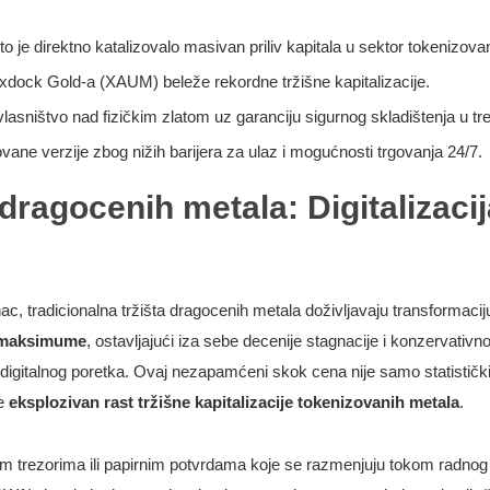
to je direktno katalizovalo masivan priliv kapitala u sektor tokenizova
dock Gold-a (XAUM) beleže rekordne tržišne kapitalizacije.
lasništvo nad fizičkim zlatom uz garanciju sigurnog skladištenja u tr
vane verzije zbog nižih barijera za ulaz i mogućnosti trgovanja 24/7.
dragocenih metala: Digitalizaci
, tradicionalna tržišta dragocenih metala doživljavaju transformacij
ke maksimume
, ostavljajući iza sebe decenije stagnacije i konzervativno
gitalnog poretka. Ovaj nezapamćeni skok cena nije samo statističk
će
eksplozivan rast tržišne kapitalizacije tokenizovanih metala
.
nim trezorima ili papirnim potvrdama koje se razmenjuju tokom radno