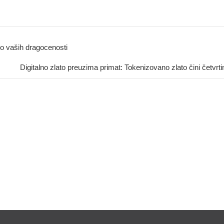
o vaših dragocenosti
Digitalno zlato preuzima primat: Tokenizovano zlato čini četvr