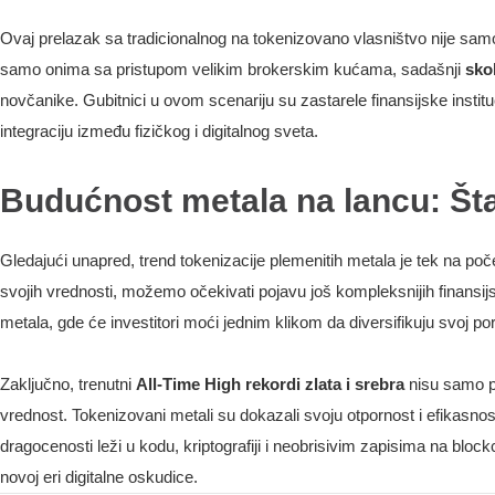
Ovaj prelazak sa tradicionalnog na tokenizovano vlasništvo nije samo
samo onima sa pristupom velikim brokerskim kućama, sadašnji
sko
novčanike. Gubitnici u ovom scenariju su zastarele finansijske institu
integraciju između fizičkog i digitalnog sveta.
Budućnost metala na lancu: Št
Gledajući unapred, trend tokenizacije plemenitih metala je tek na poč
svojih vrednosti, možemo očekivati pojavu još kompleksnijih finansi
metala, gde će investitori moći jednim klikom da diversifikuju svoj port
Zaključno, trenutni
All-Time High rekordi zlata i srebra
nisu samo pr
vrednost. Tokenizovani metali su dokazali svoju otpornost i efikasnost,
dragocenosti leži u kodu, kriptografiji i neobrisivim zapisima na blockc
novoj eri digitalne oskudice.