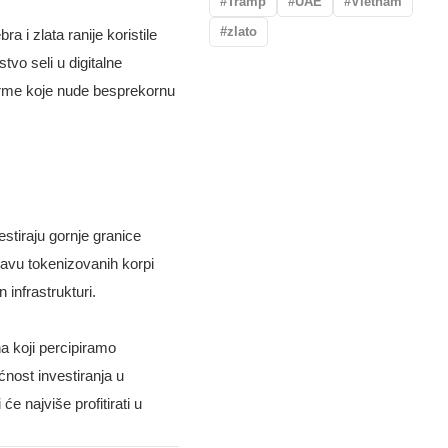
Tramp
UAE
Vietnam
zlato
i zlata ranije koristile
vo seli u digitalne
tforme koje nude besprekornu
estiraju gornje granice
javu tokenizovanih korpi
 infrastrukturi.
na koji percipiramo
ćnost investiranja u
e najviše profitirati u