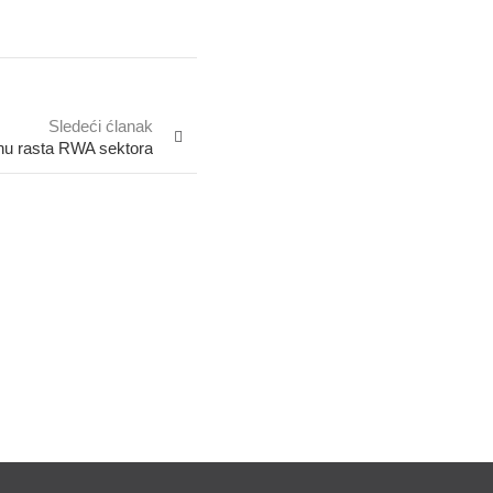
Sledeći ćlanak
tinu rasta RWA sektora