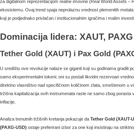
za digitalnom reprezentacijom realne imovine (Real World Assets – R
ekosistemu. Ovaj trend spaja neprolaznu vrednost plemenitih metala sa
koji je podjednako privlačan i institucionalnim igračima i malim invest
Dominacija lidera: XAUT, PAXG 
Tether Gold (XAUT) i Pax Gold (PAXG
U središtu ove revolucije nalaze se giganti koji su godinama gradili po
samo eksperimentalni tokeni; oni su postali likvidni rezervoari vredno
direktno vlasništvo nad specifičnom količinom zlata, smeštenom u v
tržišna kapitalizacija ovih instrumenata raste ne samo zbog porasta 
inflacije.
Analiza trenutnih tržišnih kretanja pokazuje da
Tether Gold (XAUT-
(PAXG-USD)
ostaje preferirani izbor za one koji insistiraju na strik