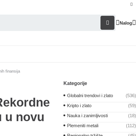
Nalog
ih finansija
Kategorije
Globalni trendovi i zlato
(536)
 Rekordne
Kripto i zlato
(59)
u u novu
Nauka i zanimljivosti
(18)
Plemeniti metali
(112)
Regionalno tržište
(45)