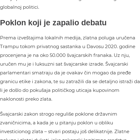
globalnoj politici.
Poklon koji je zapalio debatu
Prema izveštajima lokalnih medija, zlatna poluga uručena
Trampu tokom privatnog sastanka u Davosu 2020. godine
procenjena je na oko 50.000 švajcarskih franaka. Uz nju,
uručen mu je i luksuzni sat švajcarske izrade. Švajcarski
parlamentari smatraju da je ovakav čin mogao da pređe
granicu etike i zakona, te su zatražili da se detaljno istraži da
li je došlo do pokušaja političkog uticaja kupovinom
naklonosti preko zlata.
Švajcarski zakon strogo reguliše poklone državnim
zvaničnicima, a kada je u pitanju poklon u obliku
investicionog zlata – stvari postaju još delikatnije. Zlatne