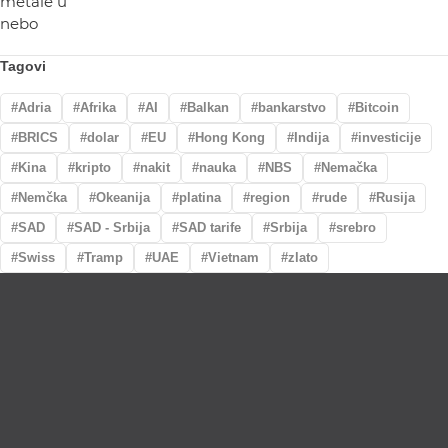
Tagovi
Adria
Afrika
AI
Balkan
bankarstvo
Bitcoin
BRICS
dolar
EU
Hong Kong
Indija
investicije
Kina
kripto
nakit
nauka
NBS
Nemačka
Nemčka
Okeanija
platina
region
rude
Rusija
SAD
SAD - Srbija
SAD tarife
Srbija
srebro
Swiss
Tramp
UAE
Vietnam
zlato
Lično preumzimanje paketa
Garancija autentičnosti i porekla
Realizacija na dan uplate
Otkup zlata po povoljnim cenama.