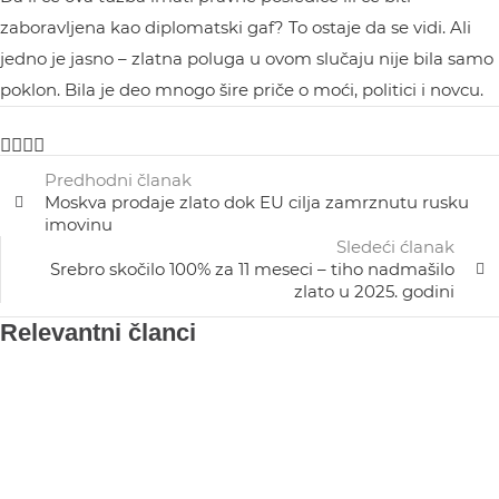
zaboravljena kao diplomatski gaf? To ostaje da se vidi. Ali
jedno je jasno – zlatna poluga u ovom slučaju nije bila samo
poklon. Bila je deo mnogo šire priče o moći, politici i novcu.
Predhodni članak
Moskva prodaje zlato dok EU cilja zamrznutu rusku
imovinu
Sledeći ćlanak
Srebro skočilo 100% za 11 meseci – tiho nadmašilo
zlato u 2025. godini
Relevantni članci