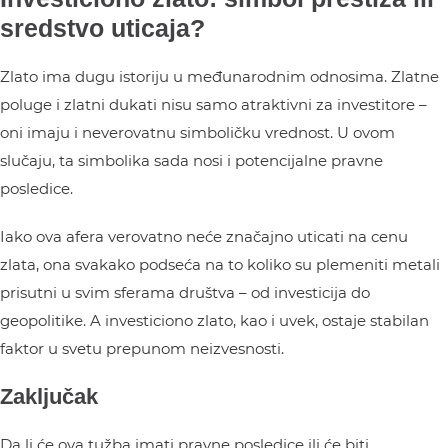
sredstvo uticaja?
Zlato ima dugu istoriju u međunarodnim odnosima. Zlatne
poluge i zlatni dukati nisu samo atraktivni za investitore –
oni imaju i neverovatnu simboličku vrednost. U ovom
slučaju, ta simbolika sada nosi i potencijalne pravne
posledice.
Iako ova afera verovatno neće značajno uticati na cenu
zlata, ona svakako podseća na to koliko su plemeniti metali
prisutni u svim sferama društva – od investicija do
geopolitike. A investiciono zlato, kao i uvek, ostaje stabilan
faktor u svetu prepunom neizvesnosti.
Zaključak
Da li će ova tužba imati pravne posledice ili će biti