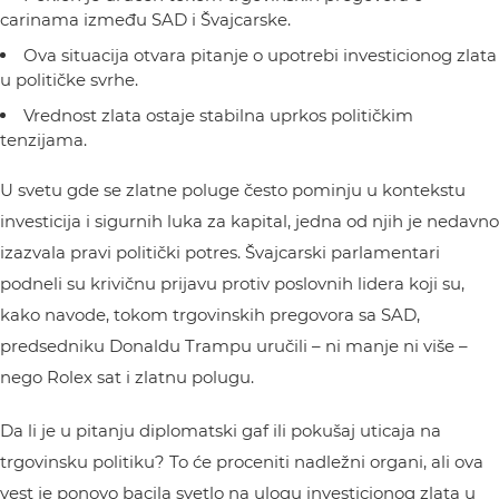
carinama između SAD i Švajcarske.
Ova situacija otvara pitanje o upotrebi investicionog zlata
u političke svrhe.
Vrednost zlata ostaje stabilna uprkos političkim
tenzijama.
U svetu gde se zlatne poluge često pominju u kontekstu
investicija i sigurnih luka za kapital, jedna od njih je nedavno
izazvala pravi politički potres. Švajcarski parlamentari
podneli su krivičnu prijavu protiv poslovnih lidera koji su,
kako navode, tokom trgovinskih pregovora sa SAD,
predsedniku Donaldu Trampu uručili – ni manje ni više –
nego Rolex sat i zlatnu polugu.
Da li je u pitanju diplomatski gaf ili pokušaj uticaja na
trgovinsku politiku? To će proceniti nadležni organi, ali ova
vest je ponovo bacila svetlo na ulogu investicionog zlata u