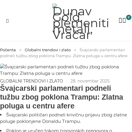
0
Počenta
Globalni trendovi i zlato
Švajcarski parlamentari
podneli tužbu zbog poklona Trampu: Zlatna poluga u centru afere
GLOBALNI TRENDOVI I ZLATO
28. novembar 2025.
Švajcarski parlamentari podneli
tužbu zbog poklona Trampu: Zlatna
poluga u centru afere
Švajcarski političari podneli krivičnu prijavu zbog zlatne
poluge poklonjene Donaldu Trampu.
Poklon je uručen tokom trgovinskih pregovora o