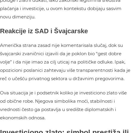
poluge i zlatni dukati, iako zakonski legitimna sredstva
plaćanja i investicije, u ovom kontekstu dobijaju sasvim
novu dimenziju.
Reakcije iz SAD i Švajcarske
Američka strana zasad nije komentarisala slučaj, dok su
švajcarski zvaničnici izjavili da je poklon bio “gest dobre
volje” i da nije imao za cilj uticaj na političke odluke. Ipak,
opozicioni poslanici zahtevaju više transparentnosti kada je
reč o učešću privatnog sektora u državnim pregovorima.
Ova situacija je i podsetnik koliko je investiciono zlato više
od obične robe. Njegova simbolika moći, stabilnosti i
vrednosti često ga postavlja u središte diplomatskih i
ekonomskih odnosa.
Investiciono zlato: simbol prestiža ili