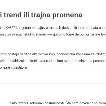
 trend ili trajna promena
ira XAUT kao jedan od najbrze rastucih derivatnih instrumenata u ce
sti za svega nekoliko meseci — govori o tome da potraznja nije bila
orme postaju ozbiljna alternativa konvencionalnim kanalima za izloz
ir se stabilizuje, tokenizovano zlato ima sve preduslove da postane
onalne investitore.
Zlato između rekorda i nestabilnosti: Šta nam govori cena ple