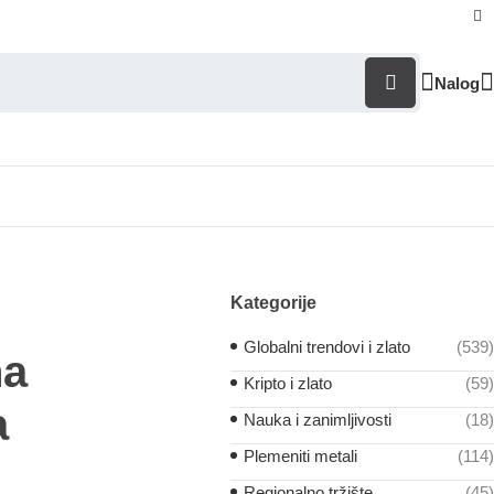
Nalog
Kategorije
Globalni trendovi i zlato
(539)
na
Kripto i zlato
(59)
a
Nauka i zanimljivosti
(18)
Plemeniti metali
(114)
Regionalno tržište
(45)