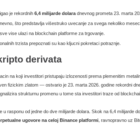
igao je rekordnih
6,4 milijarde dolara
dnevnog prometa 23. marta 202
 dnevno, što predstavlja višestruko uvecanje za svega nekoliko mesec
sve vise ulazi na blockchain platforme za trgovanje.
ionalnih trzista prepoznati su kao kljucni pokretaci potraznje.
kripto derivata
 nacin na koji investitori pristupaju izlozenosti prema plemenitim meta
iven fizickim zlatom — ostvario je 23. marta 2026. godine rekordni d
signalizira strukturnu promenu u tome sta investitori traze od blockchai
 rasponu od jedne do dve milijarde dolara. Skok na 6,4 milijarde do
erpetualne ugovore na celoj Binance platformi
, ravnopravno uz Bit