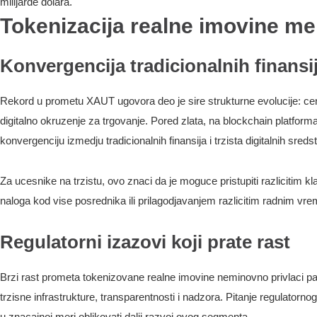
milijarde dolara.
Tokenizacija realne imovine men
Konvergencija tradicionalnih finansij
Rekord u prometu XAUT ugovora deo je sire strukturne evolucije: cent
digitalno okruzenje za trgovanje. Pored zlata, na blockchain platform
konvergenciju izmedju tradicionalnih finansija i trzista digitalnih sreds
Za ucesnike na trzistu, ovo znaci da je moguce pristupiti razlicitim
naloga kod vise posrednika ili prilagodjavanjem razlicitim radnim vr
Regulatorni izazovi koji prate rast
Brzi rast prometa tokenizovane realne imovine neminovno privlaci paz
trzisne infrastrukture, transparentnosti i nadzora. Pitanje regulatorn
u znacajnoj meri oblikovati dalji razvoj ovog segmenta.