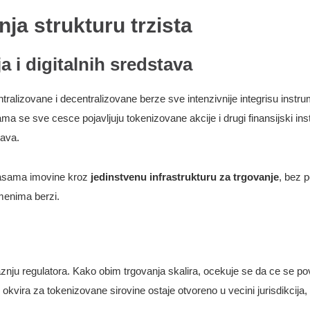
ja strukturu trzista
a i digitalnih sredstava
ralizovane i decentralizovane berze sve intenzivnije integrisu instru
ama se sve cesce pojavljuju tokenizovane akcije i drugi finansijski in
tava.
 klasama imovine kroz
jedinstvenu infrastrukturu za trgovanje
, bez 
emenima berzi.
nju regulatora. Kako obim trgovanja skalira, ocekuje se da ce se pov
og okvira za tokenizovane sirovine ostaje otvoreno u vecini jurisdikcij