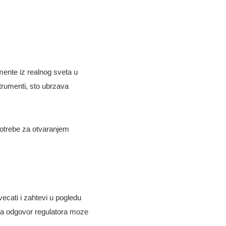
mente iz realnog sveta u
strumenti, sto ubrzava
potrebe za otvaranjem
ecati i zahtevi u pogledu
a, a odgovor regulatora moze