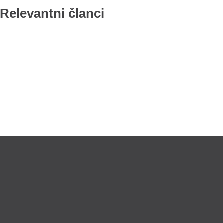
Relevantni članci
Lično preumzimanje paketa
Garancij
LOKACIJE