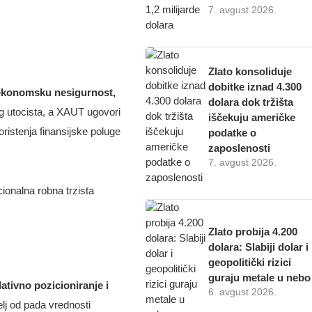
7. avgust 2026.
Zlato konsoliduje
dobitke iznad 4.300
konomsku nesigurnost,
dolara dok tržišta
g utocista, a XAUT ugovori
iščekuju američke
ristenja finansijske poluge
podatke o
zaposlenosti
7. avgust 2026.
ionalna robna trzista
Zlato probija 4.200
dolara: Slabiji dolar i
geopolitički rizici
guraju metale u nebo
ativno pozicioniranje i
6. avgust 2026.
elj od pada vrednosti