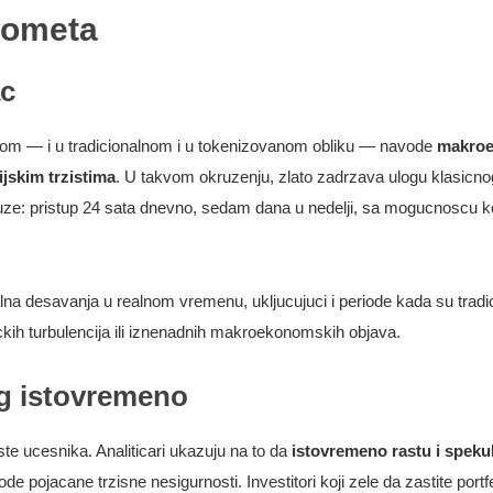
prometa
ac
atom — i u tradicionalnom i u tokenizovanom obliku — navode
makroe
ijskim trzistima
. U takvom okruzenju, zlato zadrzava ulogu klasicno
ruze: pristup 24 sata dnevno, sedam dana u nedelji, sa mogucnoscu ko
a desavanja u realnom vremenu, ukljucujuci i periode kada su tradic
ckih turbulencija ili iznenadnih makroekonomskih objava.
ng istovremeno
e ucesnika. Analiticari ukazuju na to da
istovremeno rastu i spekul
de pojacane trzisne nesigurnosti. Investitori koji zele da zastite portf