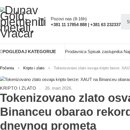
Pozovi nas (8-16h)
+381 11 17854 888 | +381 63 232337
POGLEDAJ KATEGORIJE
Prodavnica
Spisak zastupnika
Naj
Počenta
Kripto i zlato
Tokenizovano zlato osvaja kripto berze: XAU
KRIPTO I ZLATO
26. mart 2026.
Tokenizovano zlato osv
Binanceu obarao rekorde
dnevnog prometa