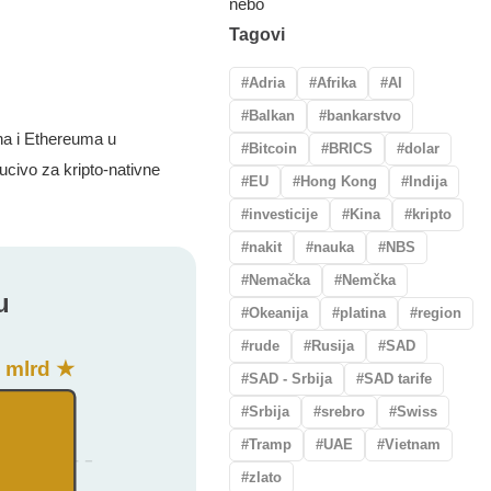
Tagovi
Adria
Afrika
AI
Balkan
bankarstvo
na i Ethereuma u
Bitcoin
BRICS
dolar
ucivo za kripto-nativne
EU
Hong Kong
Indija
investicije
Kina
kripto
nakit
nauka
NBS
Nemačka
Nemčka
Okeanija
platina
region
rude
Rusija
SAD
SAD - Srbija
SAD tarife
Srbija
srebro
Swiss
Tramp
UAE
Vietnam
zlato