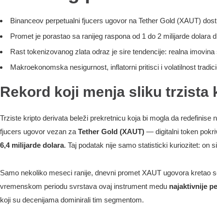
Binanceov perpetualni fjucers ugovor na Tether Gold (XAUT) dost
Promet je porastao sa ranijeg raspona od 1 do 2 milijarde dolara
Rast tokenizovanog zlata odraz je sire tendencije: realna imovina 
Makroekonomska nesigurnost, inflatorni pritisci i volatilnost tradic
Rekord koji menja sliku trzista 
Trziste kripto derivata beleži prekretnicu koja bi mogla da redefinise
fjucers ugovor vezan za
Tether Gold (XAUT)
— digitalni token pokr
6,4 milijarde dolara
. Taj podatak nije samo statisticki kuriozitet: on 
Samo nekoliko meseci ranije, dnevni promet XAUT ugovora kretao se u
vremenskom periodu svrstava ovaj instrument medu
najaktivnije p
koji su decenijama dominirali tim segmentom.