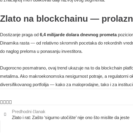
Zlato na blockchainu — prolazni
Dostizanje praga od
6,4 milijarde dolara dnevnog prometa
pozicion
Dinamika rasta — od relativno skromnih pocetaka do rekordnih vredno
do naglog preloma u ponasanju investitora.
Dugorocno posmatrano, ovaj trend ukazuje na to da blockchain platf
metalima. Ako makroekonomska nesigurnost potraje, a regulatorni okv
diversifikovanog portfolija — kako za maloprodajne, tako i za instituci
Predhodni članak
Zlato i rat: Zašto ‘sigurno utočište’ nije ono što mislite da jeste