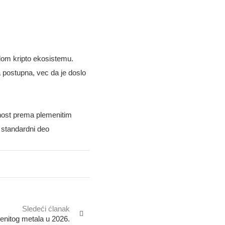
lom kripto ekosistemu.
 postupna, vec da je doslo
enost prema plemenitim
 standardni deo
Sledeći ćlanak
menitog metala u 2026.