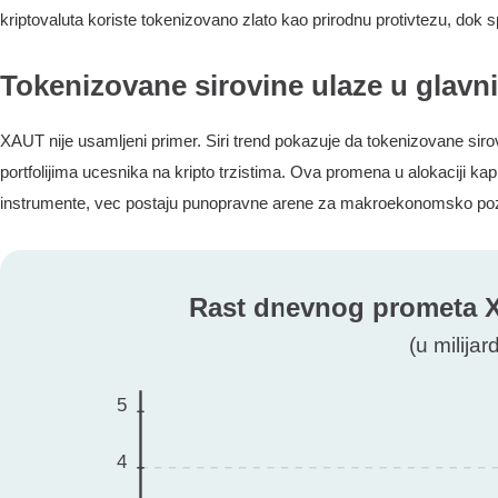
kriptovaluta koriste tokenizovano zlato kao prirodnu protivtezu, dok sp
Tokenizovane sirovine ulaze u glavni
XAUT nije usamljeni primer. Siri trend pokazuje da tokenizovane sir
portfolijima ucesnika na kripto trzistima. Ova promena u alokaciji kap
instrumente, vec postaju punopravne arene za makroekonomsko pozi