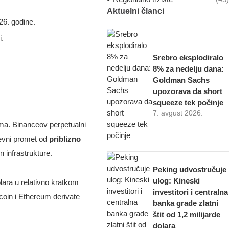
Aktuelni članci
6. godine.
i.
Srebro eksplodiralo
8% za nedelju dana:
Goldman Sachs
upozorava da short
squeeze tek počinje
7. avgust 2026.
lima. Binanceov perpetualni
nevni promet od
priblizno
n infrastrukture.
Peking udvostručuje
ulog: Kineski
lara u relativno kratkom
investitori i centralna
coin i Ethereum derivate
banka grade zlatni
štit od 1,2 milijarde
dolara