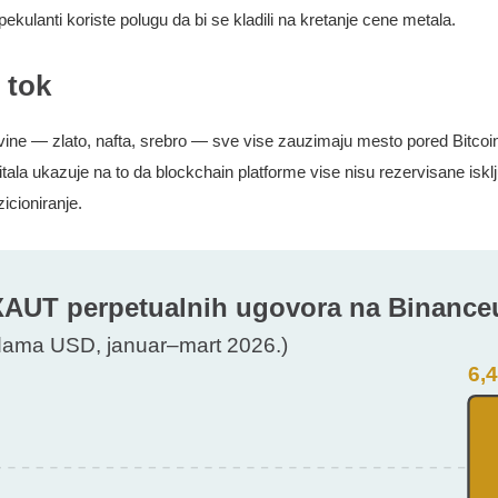
ekulanti koriste polugu da bi se kladili na kretanje cene metala.
 tok
ovine — zlato, nafta, srebro — sve vise zauzimaju mesto pored Bitcoi
itala ukazuje na to da blockchain platforme vise nisu rezervisane isklj
cioniranje.