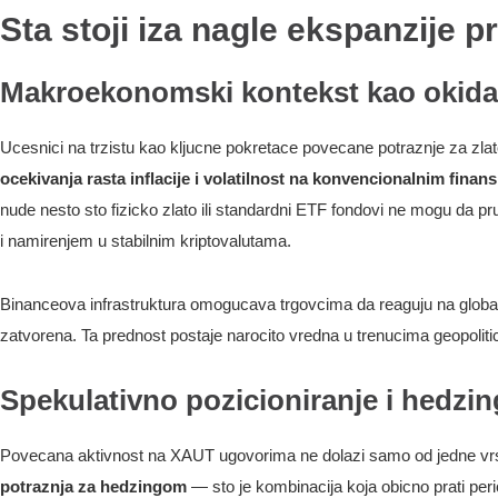
Sta stoji iza nagle ekspanzije 
Makroekonomski kontekst kao okid
Ucesnici na trzistu kao kljucne pokretace povecane potraznje za zl
ocekivanja rasta inflacije i volatilnost na konvencionalnim finans
nude nesto sto fizicko zlato ili standardni ETF fondovi ne mogu da p
i namirenjem u stabilnim kriptovalutama.
Binanceova infrastruktura omogucava trgovcima da reaguju na globaln
zatvorena. Ta prednost postaje narocito vredna u trenucima geopoliti
Spekulativno pozicioniranje i hedzi
Povecana aktivnost na XAUT ugovorima ne dolazi samo od jedne vrst
potraznja za hedzingom
— sto je kombinacija koja obicno prati perio