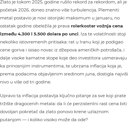
Zlato je tokom 2025. godine rušilo rekord za rekordom, ali je
početak 2026. doneo znatno više turbulencija. Plemeniti
metal postavio je novi istorijski maksimum u januaru, no
ostatak godine obeležila je prava
rolerkoster vožnja cena
između 4.300 i 5.500 dolara po unci
. Iza te volatilnosti stoji
nekoliko istovremenih pritisaka: rat u Iranu koji je podigao
cene goriva i isisao novac iz džepova američkih potrošača, i
dalje visoke kamatne stope koje deo investitora usmeravaju
ka prinosnijim instrumentima, te ubrzana inflacija koja je,
prema podacima objavljenim sredinom juna, dostigla najviši
nivo u više od tri godine.
Upravo ta inflacija postavlja ključno pitanje za sve koji prate
tržište dragocenih metala: da li će perzistentni rast cena biti
dovoljan pokretač da zlato ponovo krene uzlaznom
putanjom — i koliko visoko može da ode?