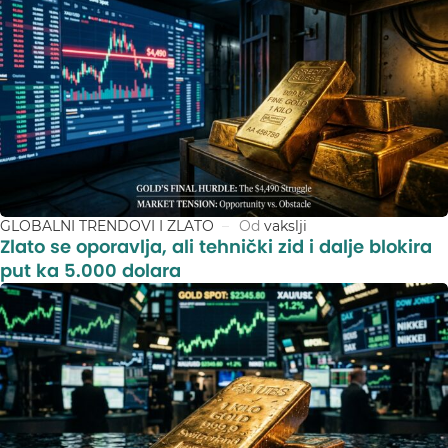
GLOBALNI TRENDOVI I ZLATO
Od
vakslji
Zlato se oporavlja, ali tehnički zid i dalje blokira
put ka 5.000 dolara