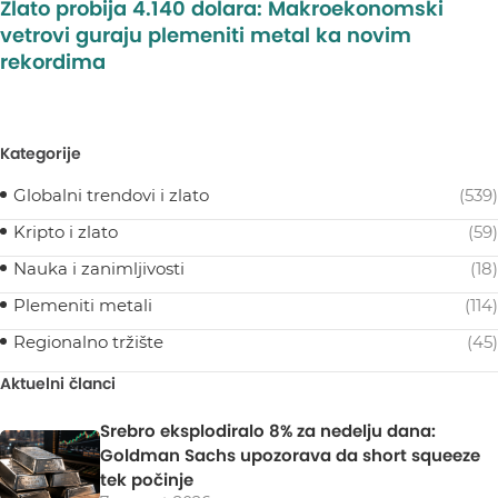
Zlato probija 4.140 dolara: Makroekonomski
vetrovi guraju plemeniti metal ka novim
rekordima
Kategorije
Globalni trendovi i zlato
(539)
Kripto i zlato
(59)
Nauka i zanimljivosti
(18)
Plemeniti metali
(114)
Regionalno tržište
(45)
Aktuelni članci
Srebro eksplodiralo 8% za nedelju dana:
Goldman Sachs upozorava da short squeeze
tek počinje