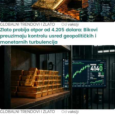
GLOBALNI TRENDOVI I ZLATO
Od
vakslji
Zlato probija otpor od 4.205 dolara: Bikovi
preuzimaju kontrolu usred geopolitičkih i
monetarnih turbulencija
GLOBALNI TRENDOVI I ZLATO
Od
vakslji