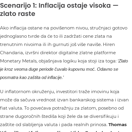
Scenarijo 1: Inflacija ostaje visoka —
zlato raste
Ako inflacija ostane na povišenom nivou, stručnjaci gotovo
jednoglasno tvrde da će to ili zadržati cene zlata na
trenutnim nivoima ili ih gurnuti još više naviše. Hiren
Chandaria, izvršni direktor digitalne zlatne platforme
Monetary Metals, objašnjava logiku koja stoji iza toga:
‘Zlato
je kroz veoma duge periode čuvalo kupovnu moć. Odavno se
posmatra kao zaštita od inflacije.’
U inflatornom okruženju, investitori traže imovinu koja
može da sačuva vrednost izvan bankarskog sistema i izvan
fiat valuta. To povećava potražnju za zlatom, posebno od
strane dugoročnih štediša koji žele da se diversifikuju i
zaštite od slabljenja valuta i pada realnih prinosa.
Thomas