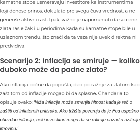
kamatne stope usmeravaju investitore ka instrumentima
koji donose prinos, dok zlato pre svega čuva vrednost, a ne
generiše aktivni rast. Ipak, važno je napomenuti da su cene
zlata rasle čak i u periodima kada su kamatne stope bile u
uzlaznom trendu, što znači da ta veza nije uvek direktna ni
predvidiva.
Scenarijo 2: Inflacija se smiruje — koliko
duboko može da padne zlato?
Ako inflacija počne da popušta, deo potražnje za zlatom kao
zaštitom od inflacije mogao bi da splasne. Chandaria to
opisuje ovako:
‘Niža inflacija može smanjiti hitnost kada je reč o
zaštiti od inflatornih pritisaka. Ako tržišta poveruju da je Fed uspešno
obuzdao inflaciju, neki investitori mogu da se rotiraju nazad u rizičniju
imovinu.’