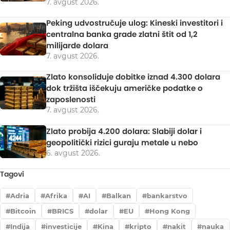
7. avgust 2026.
Peking udvostručuje ulog: Kineski investitori i
centralna banka grade zlatni štit od 1,2
milijarde dolara
7. avgust 2026.
Zlato konsoliduje dobitke iznad 4.300 dolara
dok tržišta iščekuju američke podatke o
zaposlenosti
7. avgust 2026.
Zlato probija 4.200 dolara: Slabiji dolar i
geopolitički rizici guraju metale u nebo
6. avgust 2026.
Tagovi
Adria
Afrika
AI
Balkan
bankarstvo
Bitcoin
BRICS
dolar
EU
Hong Kong
Indija
investicije
Kina
kripto
nakit
nauka