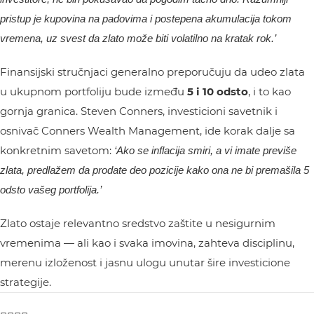
pristup je kupovina na padovima i postepena akumulacija tokom
vremena, uz svest da zlato može biti volatilno na kratak rok.’
Finansijski stručnjaci generalno preporučuju da udeo zlata
u ukupnom portfoliju bude između
5 i 10 odsto
, i to kao
gornja granica. Steven Conners, investicioni savetnik i
osnivač Conners Wealth Management, ide korak dalje sa
konkretnim savetom:
‘Ako se inflacija smiri, a vi imate previše
zlata, predlažem da prodate deo pozicije kako ona ne bi premašila 5
odsto vašeg portfolija.’
Zlato ostaje relevantno sredstvo zaštite u nesigurnim
vremenima — ali kao i svaka imovina, zahteva disciplinu,
merenu izloženost i jasnu ulogu unutar šire investicione
strategije.