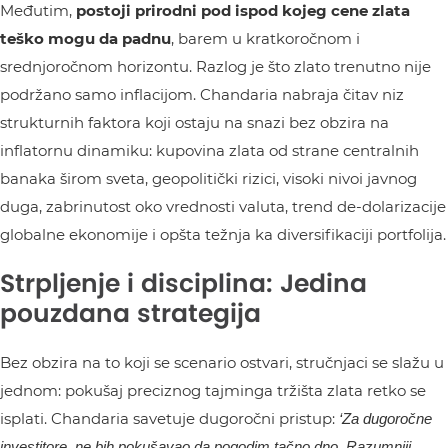
Međutim,
postoji prirodni pod ispod kojeg cene zlata
teško mogu da padnu
, barem u kratkoročnom i
srednjoročnom horizontu. Razlog je što zlato trenutno nije
podržano samo inflacijom. Chandaria nabraja čitav niz
strukturnih faktora koji ostaju na snazi bez obzira na
inflatornu dinamiku: kupovina zlata od strane centralnih
banaka širom sveta, geopolitički rizici, visoki nivoi javnog
duga, zabrinutost oko vrednosti valuta, trend de-dolarizacije
globalne ekonomije i opšta težnja ka diversifikaciji portfolija.
Strpljenje i disciplina: Jedina
pouzdana strategija
Bez obzira na to koji se scenario ostvari, stručnjaci se slažu u
jednom: pokušaj preciznog tajminga tržišta zlata retko se
isplati. Chandaria savetuje dugoročni pristup:
‘Za dugoročne
investitore, ne bih pokušavao da pogodim tačno dno. Razumniji