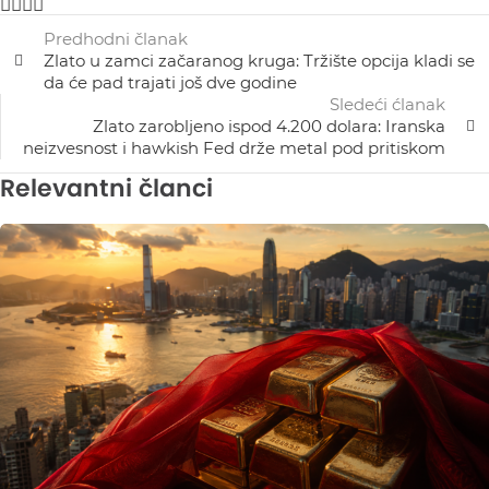
Predhodni članak
Zlato u zamci začaranog kruga: Tržište opcija kladi se
da će pad trajati još dve godine
Sledeći ćlanak
Zlato zarobljeno ispod 4.200 dolara: Iranska
neizvesnost i hawkish Fed drže metal pod pritiskom
Relevantni članci