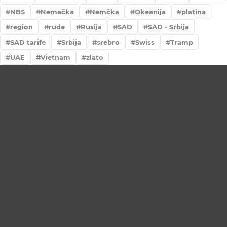
NBS
Nemačka
Nemčka
Okeanija
platina
region
rude
Rusija
SAD
SAD - Srbija
SAD tarife
Srbija
srebro
Swiss
Tramp
UAE
Vietnam
zlato
Lično preumzimanje paketa
Garancija autentičnosti i porekla
Realizacija na dan uplate
Otkup zlata po povoljnim cenama.
LOKACIJE
MENI
NALOG
Maksima
Prodavnica
Korpa
Gorkog 5a
O nama
Moj nalog
Krunska 90
Spisak saradnika
Narudžbine
Bul. Mihaila
Najčešća pitanja
Spisak želja
Pupina 5