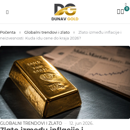
0
Počenta
Globalni trendovi i zlato
Zlato između inflacije i
neizvesnosti: Kuda idu cene do kraja 2026?
GLOBALNI TRENDOVI I ZLATO
12. jun 2026.