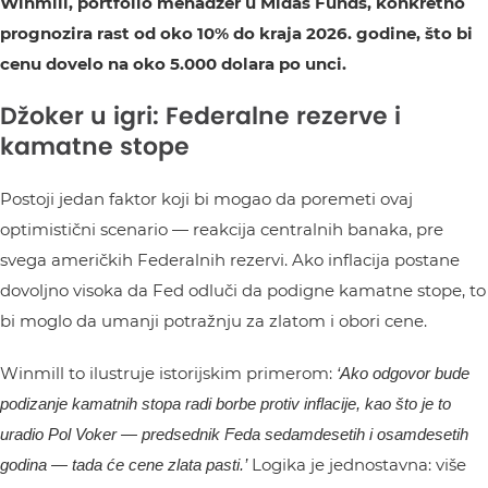
Winmill, portfolio menadžer u Midas Funds, konkretno
prognozira rast od oko 10% do kraja 2026. godine, što bi
cenu dovelo na oko 5.000 dolara po unci.
Džoker u igri: Federalne rezerve i
kamatne stope
Postoji jedan faktor koji bi mogao da poremeti ovaj
optimistični scenario — reakcija centralnih banaka, pre
svega američkih Federalnih rezervi. Ako inflacija postane
dovoljno visoka da Fed odluči da podigne kamatne stope, to
bi moglo da umanji potražnju za zlatom i obori cene.
Winmill to ilustruje istorijskim primerom:
‘Ako odgovor bude
podizanje kamatnih stopa radi borbe protiv inflacije, kao što je to
uradio Pol Voker — predsednik Feda sedamdesetih i osamdesetih
Logika je jednostavna: više
godina — tada će cene zlata pasti.’