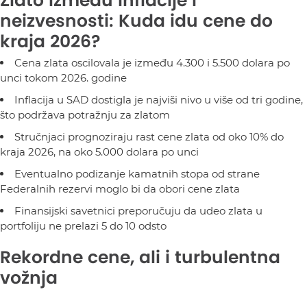
Zlato između inflacije i
neizvesnosti: Kuda idu cene do
kraja 2026?
Cena zlata oscilovala je između 4.300 i 5.500 dolara po
unci tokom 2026. godine
Inflacija u SAD dostigla je najviši nivo u više od tri godine,
što podržava potražnju za zlatom
Stručnjaci prognoziraju rast cene zlata od oko 10% do
kraja 2026, na oko 5.000 dolara po unci
Eventualno podizanje kamatnih stopa od strane
Federalnih rezervi moglo bi da obori cene zlata
Finansijski savetnici preporučuju da udeo zlata u
portfoliju ne prelazi 5 do 10 odsto
Rekordne cene, ali i turbulentna
vožnja