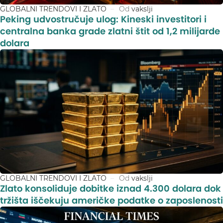
GLOBALNI TRENDOVI I ZLATO
Od
vakslji
Peking udvostručuje ulog: Kineski investitori i
centralna banka grade zlatni štit od 1,2 milijarde
dolara
GLOBALNI TRENDOVI I ZLATO
Od
vakslji
Zlato konsoliduje dobitke iznad 4.300 dolara dok
tržišta iščekuju američke podatke o zaposlenosti