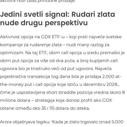
aktivira novi talas prinudne prodaje.
Jedini svetli signal: Rudari zlata
nude drugu perspektivu
Aktivnost opcija na GDX ETF-u – koji prati najveće svetske
kompanije za rudarenje zlata – nudi manji razlog za
optimizam. Na taj ETF, obim call opcija u sredu premašio je
obim put opcija za više od dva puta, a broj kupljenih call
ugovora bio je trostruko veći od put ugovora. Najveća
pojedinačna transakcija tog dana bila je prodaja 2.000 at-
the-money put i call opcija koje ističu u decembru 2028.,
čime je uspostavljena short straddle pozicija vredna skoro 8
miliona dolara – strategija koja donosi profit ako GDX
ostane između oko 35 i 115 dolara do isteka.
Arora objašnjava logiku: ‘Kada je zlato trgovalo iznad 5.000