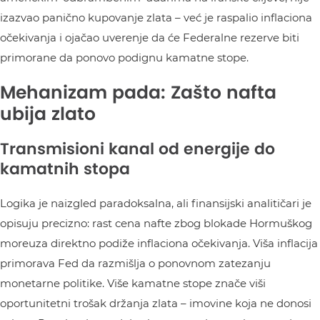
izazvao panično kupovanje zlata – već je raspalio inflaciona
očekivanja i ojačao uverenje da će Federalne rezerve biti
primorane da ponovo podignu kamatne stope.
Mehanizam pada: Zašto nafta
ubija zlato
Transmisioni kanal od energije do
kamatnih stopa
Logika je naizgled paradoksalna, ali finansijski analitičari je
opisuju precizno: rast cena nafte zbog blokade Hormuškog
moreuza direktno podiže inflaciona očekivanja. Viša inflacija
primorava Fed da razmišlja o ponovnom zatezanju
monetarne politike. Više kamatne stope znače viši
oportunitetni trošak držanja zlata – imovine koja ne donosi