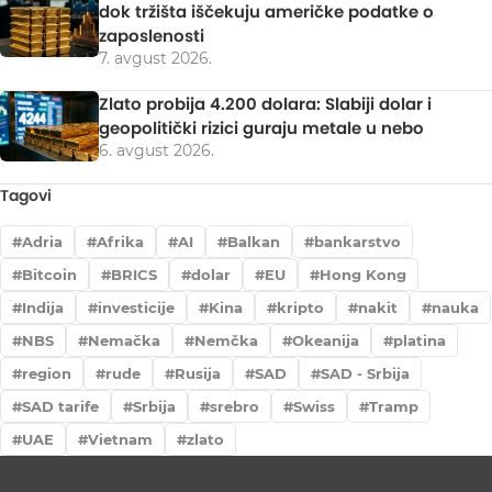
dok tržišta iščekuju američke podatke o
zaposlenosti
7. avgust 2026.
Zlato probija 4.200 dolara: Slabiji dolar i
geopolitički rizici guraju metale u nebo
6. avgust 2026.
Tagovi
Adria
Afrika
AI
Balkan
bankarstvo
Bitcoin
BRICS
dolar
EU
Hong Kong
Indija
investicije
Kina
kripto
nakit
nauka
NBS
Nemačka
Nemčka
Okeanija
platina
region
rude
Rusija
SAD
SAD - Srbija
SAD tarife
Srbija
srebro
Swiss
Tramp
UAE
Vietnam
zlato