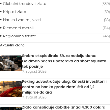
Globalni trendovi i zlato
(539)
Kripto i zlato
(59)
Nauka i zanimljivosti
(18)
Plemeniti metali
(114)
Regionalno tržište
(45)
Aktuelni članci
Srebro eksplodiralo 8% za nedelju dana:
Goldman Sachs upozorava da short squeeze
tek počinje
7. avgust 2026.
Peking udvostručuje ulog: Kineski investitori i
centralna banka grade zlatni štit od 1,2
milijarde dolara
7. avgust 2026.
Zlato konsoliduje dobitke iznad 4.300 dolara