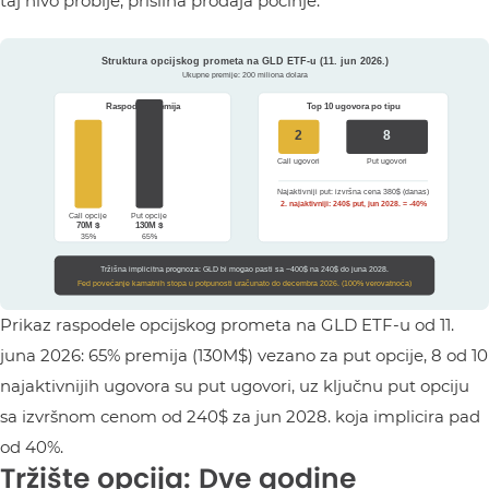
taj nivo probije, prisilna prodaja počinje.’
Prikaz raspodele opcijskog prometa na GLD ETF-u od 11.
juna 2026: 65% premija (130M$) vezano za put opcije, 8 od 10
najaktivnijih ugovora su put ugovori, uz ključnu put opciju
sa izvršnom cenom od 240$ za jun 2028. koja implicira pad
od 40%.
Tržište opcija: Dve godine