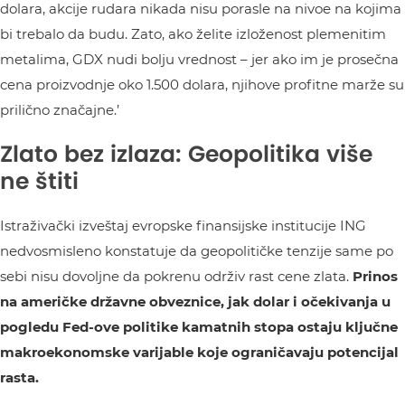
dolara, akcije rudara nikada nisu porasle na nivoe na kojima
bi trebalo da budu. Zato, ako želite izloženost plemenitim
metalima, GDX nudi bolju vrednost – jer ako im je prosečna
cena proizvodnje oko 1.500 dolara, njihove profitne marže su
prilično značajne.’
Zlato bez izlaza: Geopolitika više
ne štiti
Istraživački izveštaj evropske finansijske institucije ING
nedvosmisleno konstatuje da geopolitičke tenzije same po
sebi nisu dovoljne da pokrenu održiv rast cene zlata.
Prinos
na američke državne obveznice, jak dolar i očekivanja u
pogledu Fed-ove politike kamatnih stopa ostaju ključne
makroekonomske varijable koje ograničavaju potencijal
rasta.