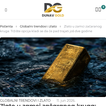
0
Počenta
Globalni trendovi i zlato
Zlato u zamci začaranog
kruga: Tržište opcija kladi se da će pad trajati još dve godine
GLOBALNI TRENDOVI I ZLATO
11. jun 2026.