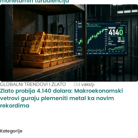
monetarnih turbulencija
GLOBALNI TRENDOVI I ZLATO
Od
vakslji
Zlato probija 4.140 dolara: Makroekonomski
vetrovi guraju plemeniti metal ka novim
rekordima
Kategorije