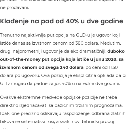
ne prodavani.
Klađenje na pad od 40% u dve godine
Trenutno najaktivnija put opcija na GLD-u je ugovor koji
ističe danas sa izvršnom cenom od 380 dolara. Međutim,
drugi najprometniji ugovor je daleko dramatičniji:
duboko
out-of-the-money put opcija koja ističe u junu 2028. sa
izvršnom cenom od svega 240 dolara
, po ceni od 11,50
dolara po ugovoru. Ova pozicija je eksplicitna opklada da bi
GLD mogao da padne za još 40% u naredne dve godine.
Ovakve ekstremne medveđe opcijske pozicije ne treba
direktno izjednačavati sa bazičnim tržišnim prognozama.
Ipak, one precizno oslikavaju raspoloženje: odbrana zlatnih
bikova se sistematski ruši, a svaki novi tehnički proboj