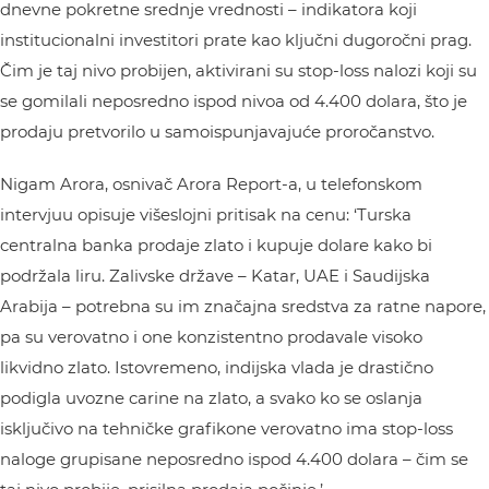
dnevne pokretne srednje vrednosti – indikatora koji
institucionalni investitori prate kao ključni dugoročni prag.
Čim je taj nivo probijen, aktivirani su stop-loss nalozi koji su
se gomilali neposredno ispod nivoa od 4.400 dolara, što je
prodaju pretvorilo u samoispunjavajuće proročanstvo.
Nigam Arora, osnivač Arora Report-a, u telefonskom
intervjuu opisuje višeslojni pritisak na cenu: ‘Turska
centralna banka prodaje zlato i kupuje dolare kako bi
podržala liru. Zalivske države – Katar, UAE i Saudijska
Arabija – potrebna su im značajna sredstva za ratne napore,
pa su verovatno i one konzistentno prodavale visoko
likvidno zlato. Istovremeno, indijska vlada je drastično
podigla uvozne carine na zlato, a svako ko se oslanja
isključivo na tehničke grafikone verovatno ima stop-loss
naloge grupisane neposredno ispod 4.400 dolara – čim se