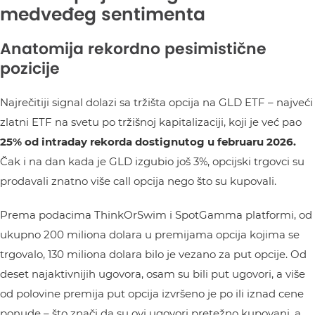
medveđeg sentimenta
Anatomija rekordno pesimistične
pozicije
Najrečitiji signal dolazi sa tržišta opcija na GLD ETF – najveći
zlatni ETF na svetu po tržišnoj kapitalizaciji, koji je već pao
25% od intraday rekorda dostignutog u februaru 2026.
Čak i na dan kada je GLD izgubio još 3%, opcijski trgovci su
prodavali znatno više call opcija nego što su kupovali.
Prema podacima ThinkOrSwim i SpotGamma platformi, od
ukupno 200 miliona dolara u premijama opcija kojima se
trgovalo, 130 miliona dolara bilo je vezano za put opcije. Od
deset najaktivnijih ugovora, osam su bili put ugovori, a više
od polovine premija put opcija izvršeno je po ili iznad cene
ponude – što znači da su ovi ugovori pretežno kupovani, a