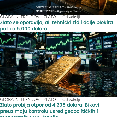
GLOBALNI TRENDOVI I ZLATO
Od
vakslji
Zlato se oporavlja, ali tehnički zid i dalje blokira
put ka 5.000 dolara
GLOBALNI TRENDOVI I ZLATO
Od
vakslji
Zlato probija otpor od 4.205 dolara: Bikovi
preuzimaju kontrolu usred geopolitičkih i