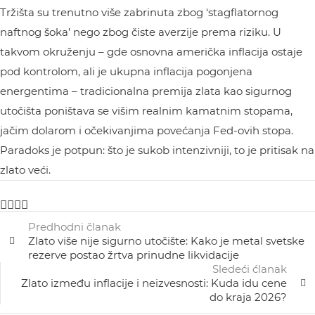
Tržišta su trenutno više zabrinuta zbog ‘stagflatornog
naftnog šoka’ nego zbog čiste averzije prema riziku. U
takvom okruženju – gde osnovna američka inflacija ostaje
pod kontrolom, ali je ukupna inflacija pogonjena
energentima – tradicionalna premija zlata kao sigurnog
utočišta poništava se višim realnim kamatnim stopama,
jačim dolarom i očekivanjima povećanja Fed-ovih stopa.
Paradoks je potpun: što je sukob intenzivniji, to je pritisak na
zlato veći.
Predhodni članak
Zlato više nije sigurno utočište: Kako je metal svetske
rezerve postao žrtva prinudne likvidacije
Sledeći ćlanak
Zlato između inflacije i neizvesnosti: Kuda idu cene
do kraja 2026?