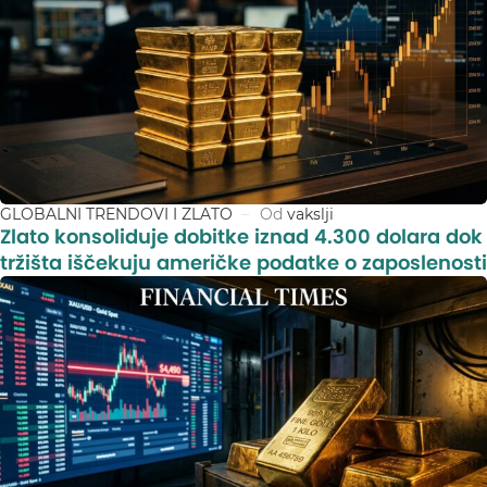
GLOBALNI TRENDOVI I ZLATO
Od
vakslji
Zlato konsoliduje dobitke iznad 4.300 dolara dok
tržišta iščekuju američke podatke o zaposlenosti