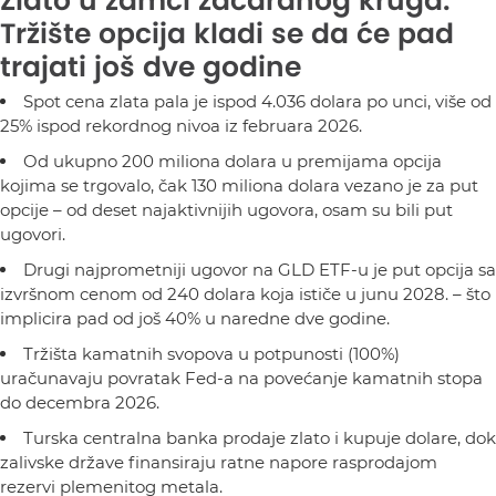
Zlato u zamci začaranog kruga:
Tržište opcija kladi se da će pad
trajati još dve godine
Spot cena zlata pala je ispod 4.036 dolara po unci, više od
25% ispod rekordnog nivoa iz februara 2026.
Od ukupno 200 miliona dolara u premijama opcija
kojima se trgovalo, čak 130 miliona dolara vezano je za put
opcije – od deset najaktivnijih ugovora, osam su bili put
ugovori.
Drugi najprometniji ugovor na GLD ETF-u je put opcija sa
izvršnom cenom od 240 dolara koja ističe u junu 2028. – što
implicira pad od još 40% u naredne dve godine.
Tržišta kamatnih svopova u potpunosti (100%)
uračunavaju povratak Fed-a na povećanje kamatnih stopa
do decembra 2026.
Turska centralna banka prodaje zlato i kupuje dolare, dok
zalivske države finansiraju ratne napore rasprodajom
rezervi plemenitog metala.