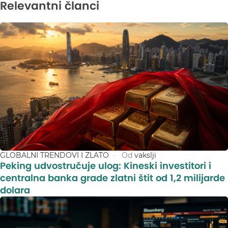
Relevantni članci
GLOBALNI TRENDOVI I ZLATO
Od
vakslji
Peking udvostručuje ulog: Kineski investitori i
centralna banka grade zlatni štit od 1,2 milijarde
dolara