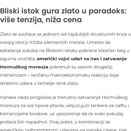
Bliski istok gura zlato u paradoks:
više tenzija, niža cena
Zlato se suočava sa jednom od najdubljih strukturnih kriza u
novijoj istoriji tržišta plemenitih metala. Umesto da
eskalacija sukoba na Bliskom istoku pokrene klasičan beg u
sigurna utočišta,
američki vojni udari na Iran i zatvaranje
Hormuškog moreuza
pokrenuli su sasvim drugačiji
mehanizam – lančanu makroekonomsku reakciju koja
direktno udara u temelje cene zlata.
Iranska vlada proglasila je trenutno zatvaranje Hormuškog
moreuza za sve tipove plovila, uključujući tankere za naftu i
komercijalne brodove, uz upozorenje da će svaki pokušaj
prolaza biti napadnut. Ovaj potez, u kombinaciji sa
američkim ‘odbrambenim’ udarima na iranske ciljeve, nije