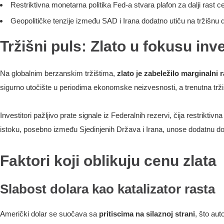
Restriktivna monetarna politika Fed-a stvara plafon za dalji rast c
Geopolitičke tenzije između SAD i Irana dodatno utiču na tržišnu
Tržišni puls: Zlato u fokusu inv
Na globalnim berzanskim tržištima,
zlato je zabeležilo marginalni r
sigurno utočište u periodima ekonomske neizvesnosti, a trenutna trž
Investitori pažljivo prate signale iz Federalnih rezervi, čija restrikt
istoku, posebno između Sjedinjenih Država i Irana, unose dodatnu d
Faktori koji oblikuju cenu zlata
Slabost dolara kao katalizator rasta
Američki dolar se suočava sa
pritiscima na silaznoj strani
, što aut