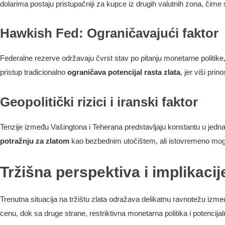
dolarima postaju pristupačniji za kupce iz drugih valutnih zona, čime 
Hawkish Fed: Ograničavajući faktor
Federalne rezerve održavaju čvrst stav po pitanju monetarne politike
pristup tradicionalno
ograničava potencijal rasta zlata
, jer viši pri
Geopolitički rizici i iranski faktor
Tenzije između Vašingtona i Teherana predstavljaju konstantu u jednač
potražnju za zlatom
kao bezbednim utočištem, ali istovremeno mogu
Tržišna perspektiva i implikacij
Trenutna situacija na tržištu zlata odražava delikatnu ravnotežu izmeđ
cenu, dok sa druge strane, restriktivna monetarna politika i potencijal