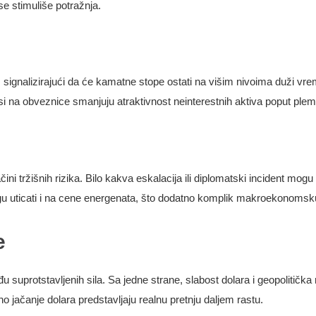
se stimuliše potražnja.
, signalizirajući da će kamatne stope ostati na višim nivoima duži v
nosi na obveznice smanjuju atraktivnost neinterestnih aktiva poput plem
ini tržišnih rizika. Bilo kakva eskalacija ili diplomatski incident m
 uticati i na cene energenata, što dodatno komplik makroekonomsku
e
u suprotstavljenih sila. Sa jedne strane, slabost dolara i geopolitičk
no jačanje dolara predstavljaju realnu pretnju daljem rastu.