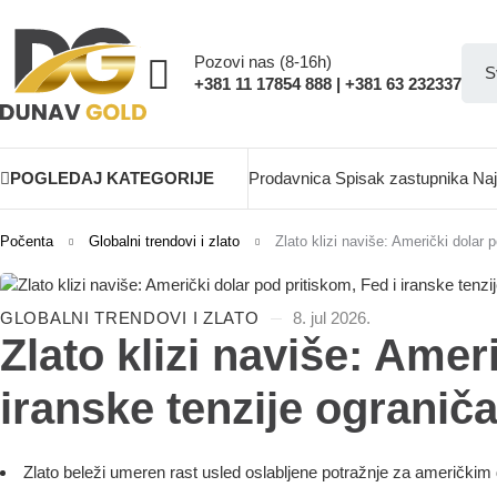
Pozovi nas (8-16h)
+381 11 17854 888 | +381 63 232337
POGLEDAJ KATEGORIJE
Prodavnica
Spisak zastupnika
Naj
Počenta
Globalni trendovi i zlato
Zlato klizi naviše: Američki dolar 
GLOBALNI TRENDOVI I ZLATO
8. jul 2026.
Zlato klizi naviše: Amer
iranske tenzije ograniča
Zlato beleži umeren rast usled oslabljene potražnje za američkim