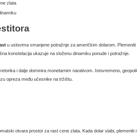
ene zlata
 dinamiku
estitora
ast
u uslovima smanjene potražnje za američkim dolarom. Plemeniti m
išna konstelacija ukazuje na složenu dinamiku ponude i potražnje.
ivna retorika i dalje dominira monetarnim narativom. Istovremeno, geopol
ozu opreza među učesnike na tržištu.
omatski otvara prostor za rast cene zlata. Kada dolar slabi, plemeniti