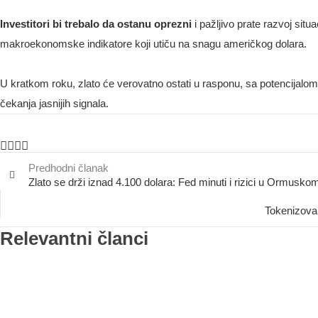
Investitori bi trebalo da ostanu oprezni
i pažljivo prate razvoj situ
makroekonomske indikatore koji utiču na snagu američkog dolara.
U kratkom roku, zlato će verovatno ostati u rasponu, sa potencijalom 
čekanja jasnijih signala.
Predhodni članak
Zlato se drži iznad 4.100 dolara: Fed minuti i rizici u Ormusko
Tokenizovan
Relevantni članci