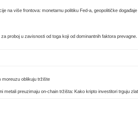
acije na više frontova: monetarnu politiku Fed-a, geopolitičke događaje
za proboj u zavisnosti od toga koji od dominantnih faktora prevagne. 
m moreuzu oblikuju tržište
i metali preuzimaju on-chain tržišta: Kako kripto investitori trguju zl