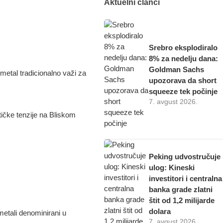
Aktuelni članci
Srebro eksplodiralo
8% za nedelju dana:
Goldman Sachs
etal tradicionalno važi za
upozorava da short
squeeze tek počinje
7. avgust 2026.
itičke tenzije na Bliskom
Peking udvostručuje
ulog: Kineski
investitori i centralna
banka grade zlatni
štit od 1,2 milijarde
dolara
 metali denominirani u
7. avgust 2026.