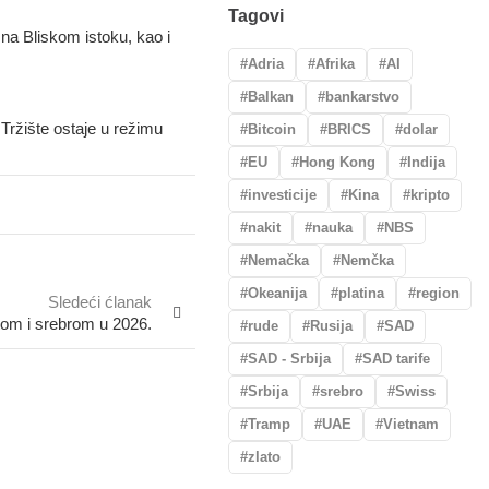
Tagovi
 na Bliskom istoku, kao i
Adria
Afrika
AI
Balkan
bankarstvo
Tržište ostaje u režimu
Bitcoin
BRICS
dolar
EU
Hong Kong
Indija
investicije
Kina
kripto
nakit
nauka
NBS
Nemačka
Nemčka
Okeanija
platina
region
Sledeći ćlanak
atom i srebrom u 2026.
rude
Rusija
SAD
SAD - Srbija
SAD tarife
Srbija
srebro
Swiss
Tramp
UAE
Vietnam
zlato