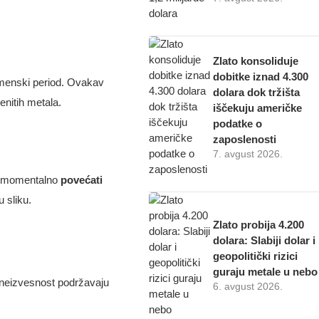
Zlato konsoliduje
dobitke iznad 4.300
remenski period. Ovakav
dolara dok tržišta
enitih metala.
iščekuju američke
podatke o
zaposlenosti
7. avgust 2026.
ogu momentalno
povećati
 sliku.
Zlato probija 4.200
dolara: Slabiji dolar i
geopolitički rizici
guraju metale u nebo
a neizvesnost podržavaju
6. avgust 2026.