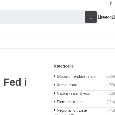
Nalog
Kategorije
Globalni trendovi i zlato
(539)
 Fed i
Kripto i zlato
(59)
Nauka i zanimljivosti
(18)
Plemeniti metali
(114)
Regionalno tržište
(45)