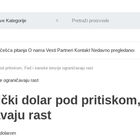
češća pitanja
O nama
Vesti
Partneri
Kontakt
Nedavno pregledano
pod pritiskom, Fed i iranske tenzije ograničavaju rast
ički dolar pod pritiskom,
vaju rast
 dolarom