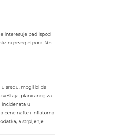
ede interesuje pad ispod
lizini prvog otpora, što
u u sredu, mogli bi da
izveštaja, planiranog za
a incidenata u
cene nafte i inflatorna
odatka, a strpljenje