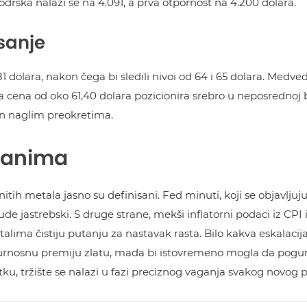
drška nalazi se na 4.091, a prva otpornost na 4.200 dolara.
sanje
81 dolara, nakon čega bi sledili nivoi od 64 i 65 dolara. Medv
tna cena od oko 61,40 dolara pozicionira srebro u neposrednoj b
žan naglim preokretima.
 danima
nitih metala jasno su definisani. Fed minuti, koji se objavljuj
ude jastrebski. S druge strane, mekši inflatorni podaci iz CPI 
etalima čistiju putanju za nastavak rasta. Bilo kakva eskalacij
osnu premiju zlatu, mada bi istovremeno mogla da pogura 
ku, tržište se nalazi u fazi preciznog vaganja svakog novog p