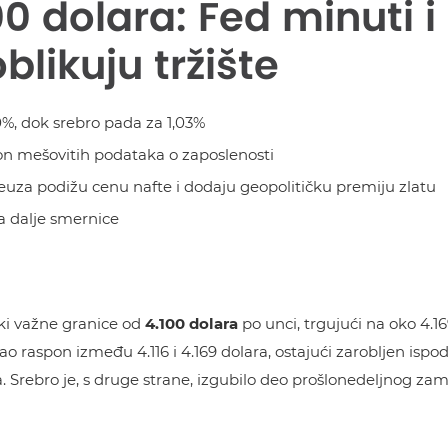
0 dolara: Fed minuti i r
ikuju tržište
10%, dok srebro pada za 1,03%
on mešovitih podataka o zaposlenosti
uza podižu cenu nafte i dodaju geopolitičku premiju zlatu
za dalje smernice
ški važne granice od
4.100 dolara
po unci, trgujući na oko 4.
ao raspon između 4.116 i 4.169 dolara, ostajući zarobljen isp
. Srebro je, s druge strane, izgubilo deo prošlonedeljnog zam