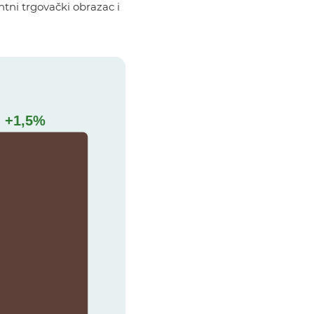
ntni trgovački obrazac i