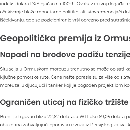
indeks dolara DXY ojačao na 100,91. Ovakav razvoj događaja s
očekivanje blaže monetarne politike, ali istovremeno jači dola
iščekivanju, gde se pozicioniranje vrši oprezno pred sutrašnj
Geopolitička premija iz Orm
Napadi na brodove podižu tenzij
Situacija u Ormuskom moreuzu trenutno se može opisati kao
ključne pomorske rute. Cene nafte porasle su za više od
1,5%
moreuza, uključujući i tanker koji je pogođen projektilom k
Ograničen uticaj na fizičko tržište
Brent je trgovao blizu 72,62 dolara, a WTI oko 69,05 dolara po
obuzdana zahvaljujući oporavku izvoza iz Persijskog zaliva