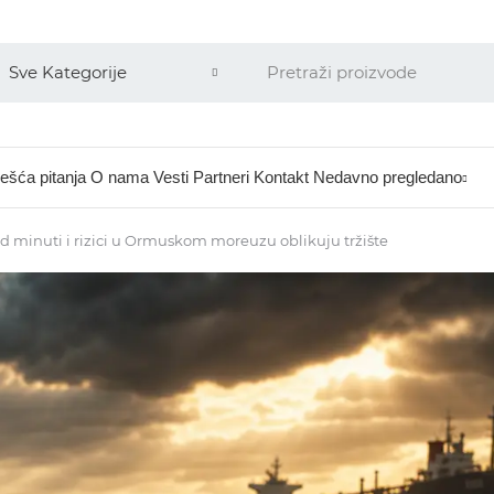
ešća pitanja
O nama
Vesti
Partneri
Kontakt
Nedavno pregledano
Fed minuti i rizici u Ormuskom moreuzu oblikuju tržište