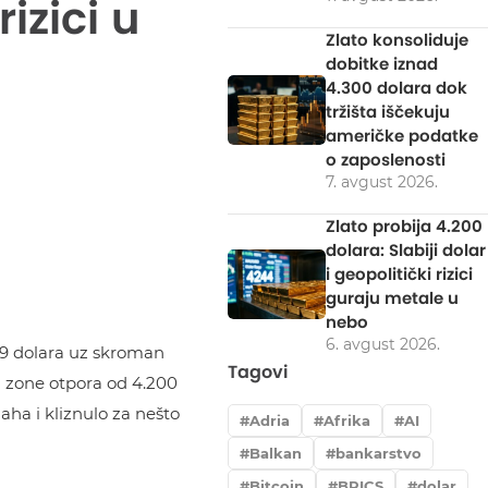
izici u
Zlato konsoliduje
dobitke iznad
4.300 dolara dok
tržišta iščekuju
američke podatke
o zaposlenosti
7. avgust 2026.
Zlato probija 4.200
dolara: Slabiji dolar
i geopolitički rizici
guraju metale u
nebo
6. avgust 2026.
169 dolara uz skroman
Tagovi
od zone otpora od 4.200
aha i kliznulo za nešto
Adria
Afrika
AI
Balkan
bankarstvo
Bitcoin
BRICS
dolar