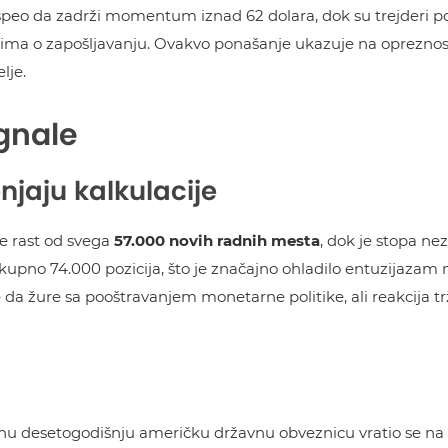
uspeo da zadrži momentum iznad 62 dolara, dok su trejderi pov
ma o zapošljavanju. Ovakvo ponašanje ukazuje na opreznost 
lje.
ignale
njaju kalkulacije
je rast od svega
57.000 novih radnih mesta
, dok je stopa ne
kupno 74.000 pozicija, što je značajno ohladilo entuzijazam na
 da žure sa pooštravanjem monetarne politike, ali reakcija trž
tnu desetogodišnju američku državnu obveznicu vratio se na