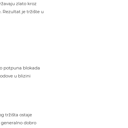
ržavaju zlato kroz
 Rezultat je tržište u
ao potpuna blokada
odove u blizini
g tržišta ostaje
i generalno dobro