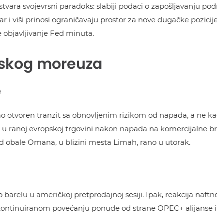
tvara svojevrsni paradoks: slabiji podaci o zapošljavanju pod
r i viši prinosi ograničavaju prostor za nove dugačke pozicije.
e objavljivanje Fed minuta.
uskog moreuza
e
 otvoren tranzit sa obnovljenim rizikom od napada, a ne k
u ranoj evropskoj trgovini nakon napada na komercijalne br
od obale Omana, u blizini mesta Limah, rano u utorak.
 barelu u američkoj pretprodajnoj sesiji. Ipak, reakcija naftno
, kontinuiranom povećanju ponude od strane OPEC+ alijanse 