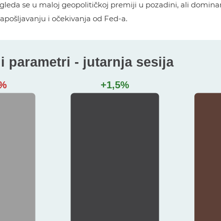
leda se u maloj geopolitičkoj premiji u pozadini, ali domina
zapošljavanju i očekivanja od Fed-a.