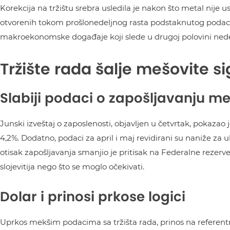
Korekcija na tržištu srebra usledila je nakon što metal nije 
otvorenih tokom prošlonedeljnog rasta podstaknutog podaci
makroekonomske događaje koji slede u drugoj polovini nede
Tržište rada šalje mešovite s
Slabiji podaci o zapošljavanju me
Junski izveštaj o zaposlenosti, objavljen u četvrtak, pokazao 
4,2%. Dodatno, podaci za april i maj revidirani su naniže za u
otisak zapošljavanja smanjio je pritisak na Federalne rezerve
slojevitija nego što se moglo očekivati.
Dolar i prinosi prkose logici
Uprkos mekšim podacima sa tržišta rada, prinos na referen