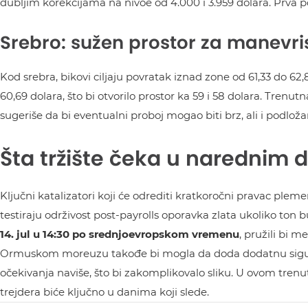
dubljim korekcijama na nivoe od 4.000 i 3.959 dolara. Prva po
Srebro: sužen prostor za manevri
Kod srebra, bikovi ciljaju povratak iznad zone od 61,33 do 62,
60,69 dolara, što bi otvorilo prostor ka 59 i 58 dolara. Trenu
sugeriše da bi eventualni proboj mogao biti brz, ali i podlo
Šta tržište čeka u narednim
Ključni katalizatori koji će odrediti kratkoročni pravac pleme
testiraju održivost post-payrolls oporavka zlata ukoliko ton b
14. jul u 14:30 po srednjoevropskom vremenu
, pružili bi m
Ormuskom moreuzu takođe bi mogla da doda dodatnu sigurn
očekivanja naviše, što bi zakomplikovalo sliku. U ovom trenut
trejdera biće ključno u danima koji slede.