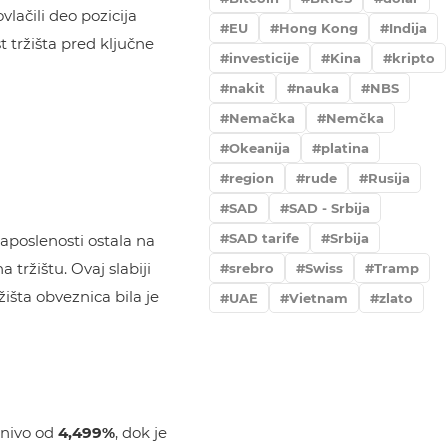
lačili deo pozicija
EU
Hong Kong
Indija
tržišta pred ključne
investicije
Kina
kripto
nakit
nauka
NBS
Nemačka
Nemčka
Okeanija
platina
region
rude
Rusija
SAD
SAD - Srbija
SAD tarife
Srbija
zaposlenosti ostala na
 tržištu. Ovaj slabiji
srebro
Swiss
Tramp
išta obveznica bila je
UAE
Vietnam
zlato
 nivo od
4,499%
, dok je