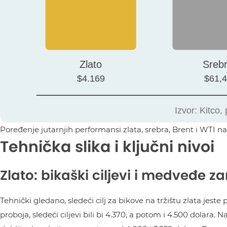
Poređenje jutarnjih performansi zlata, srebra, Brent i WTI na
Tehnička slika i ključni nivoi
Zlato: bikaški ciljevi i medveđe 
Tehnički gledano, sledeći cilj za bikove na tržištu zlata jes
proboja, sledeći ciljevi bili bi 4.370, a potom i 4.500 dolara. 