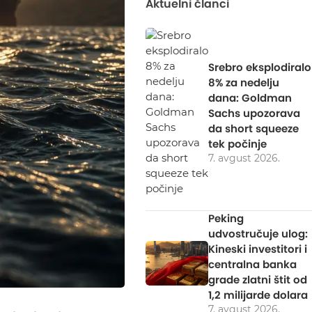
Aktuelni članci
Srebro eksplodiralo
8% za nedelju
dana: Goldman
Sachs upozorava
da short squeeze
tek počinje
7. avgust 2026.
Peking
udvostručuje ulog:
Kineski investitori i
centralna banka
grade zlatni štit od
1,2 milijarde dolara
7. avgust 2026.