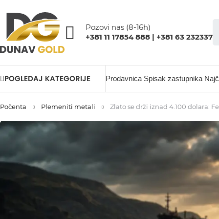
Pozovi nas (8-16h)
+381 11 17854 888 | +381 63 232337
POGLEDAJ KATEGORIJE
Prodavnica
Spisak zastupnika
Najč
Počenta
Plemeniti metali
Zlato se drži iznad 4.100 dolara: 