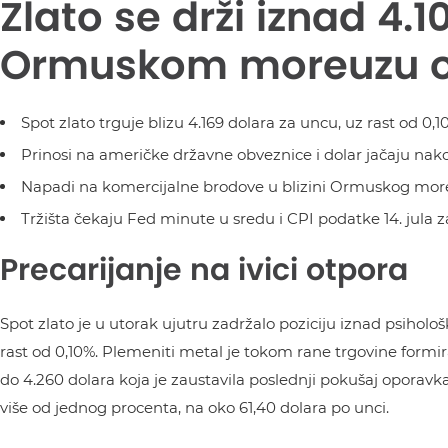
Zlato se drži iznad 4.10
Ormuskom moreuzu obl
Spot zlato trguje blizu 4.169 dolara za uncu, uz rast od 0,
Prinosi na američke državne obveznice i dolar jačaju nak
Napadi na komercijalne brodove u blizini Ormuskog more
Tržišta čekaju Fed minute u sredu i CPI podatke 14. jula 
Precarijanje na ivici otpora
Spot zlato je u utorak ujutru zadržalo poziciju iznad psiholo
rast od 0,10%. Plemeniti metal je tokom rane trgovine formir
do 4.260 dolara koja je zaustavila poslednji pokušaj oporavka
više od jednog procenta, na oko 61,40 dolara po unci.