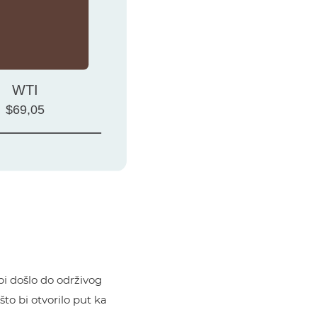
 bi došlo do održivog
što bi otvorilo put ka