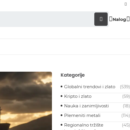
Nalog
Kategorije
Globalni trendovi i zlato
(539)
Kripto i zlato
(59)
Nauka i zanimljivosti
(18)
Plemeniti metali
(114)
Regionalno tržište
(45)