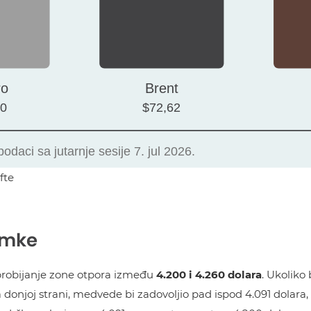
fte
zamke
te probijanje zone otpora između
4.200 i 4.260 dolara
. Ukoliko
Na donjoj strani, medvede bi zadovoljio pad ispod 4.091 dolara, 