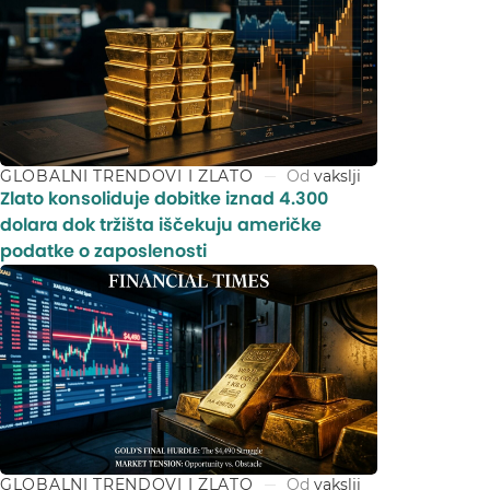
GLOBALNI TRENDOVI I ZLATO
Od
vakslji
Zlato konsoliduje dobitke iznad 4.300
dolara dok tržišta iščekuju američke
podatke o zaposlenosti
GLOBALNI TRENDOVI I ZLATO
Od
vakslji