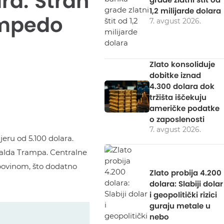
ara: Strah
1,2 milijarde dolara
ampedo
7. avgust 2026.
Zlato konsoliduje
dobitke iznad
4.300 dolara dok
tržišta iščekuju
američke podatke
o zaposlenosti
7. avgust 2026.
jeru od 5.100 dolara.
onalda Trampa. Centralne
upovinom, što dodatno
Zlato probija 4.200
dolara: Slabiji dolar
i geopolitički rizici
guraju metale u
nebo