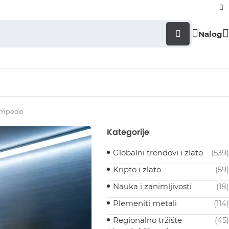
Nalog
tampedo
Kategorije
Globalni trendovi i zlato
(539)
Kripto i zlato
(59)
Nauka i zanimljivosti
(18)
Plemeniti metali
(114)
Regionalno tržište
(45)