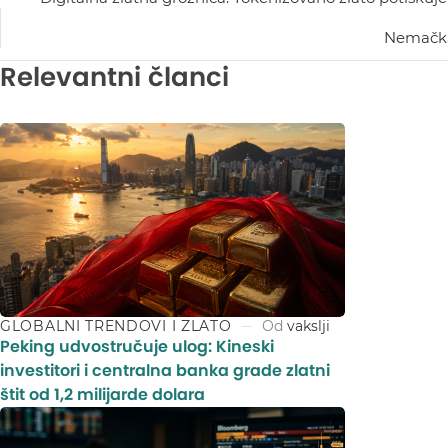
Nemačka 
Relevantni članci
GLOBALNI TRENDOVI I ZLATO
Od
vakslji
Peking udvostručuje ulog: Kineski
investitori i centralna banka grade zlatni
štit od 1,2 milijarde dolara