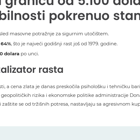
ku granicu od 5.100 dol
abilnosti pokrenuo st
sled masovne potražnje za sigurnim utočištem.
d
64%
, što je najveći godišnji rast još od 1979. godine.
10 dolara
po unci.
alizator rasta
i, a cena zlata je danas preskočila psihološku i tehničku bari
 geopolitičkih rizika i ekonomske politike administracije D
i zaštite se od tržišnih potresa, nastavljaju sa agresivnom k