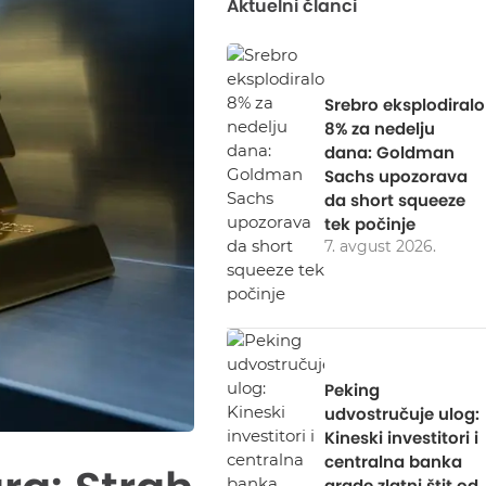
Aktuelni članci
Srebro eksplodiralo
8% za nedelju
dana: Goldman
Sachs upozorava
da short squeeze
tek počinje
7. avgust 2026.
Peking
udvostručuje ulog:
Kineski investitori i
centralna banka
grade zlatni štit od