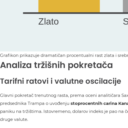
Grafikon prikazuje dramatičan procentualni rast zlata i sre
Analiza tržišnih pokretača
Tarifni ratovi i valutne oscilacije
Glavni pokretač trenutnog rasta, prema oceni analitičara Sax
predsednika Trampa o uvođenju
stoprocentnih carina Kan
paniku na tržištima. Istovremeno, dolarov indeks je pao na če
druge valute.