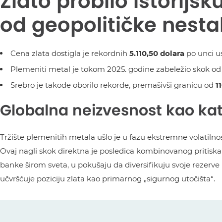
Zlato probilo istorijs
od geopolitičke nest
Cena zlata dostigla je rekordnih
5.110,50 dolara
po unci u
Plemeniti metal je tokom 2025. godine zabeležio skok o
Srebro je takođe oborilo rekorde, premašivši granicu od
1
Globalna neizvesnost kao kat
Tržište plemenitih metala ušlo je u fazu ekstremne volatilnost
Ovaj nagli skok direktna je posledica kombinovanog pritiska
banke širom sveta, u pokušaju da diversifikuju svoje rezerve 
učvršćuje poziciju zlata kao primarnog „sigurnog utočišta“.