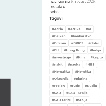
6. avgust 2026.
Tagovi
Adria
Afrika
AI
Balkan
bankarstvo
Bitcoin
BRICS
dolar
EU
Hong Kong
Indija
investicije
Kina
kripto
nakit
nauka
NBS
Nemačka
Nemčka
Okeanija
platina
region
rude
Rusija
SAD
SAD - Srbija
SAD tarife
Srbija