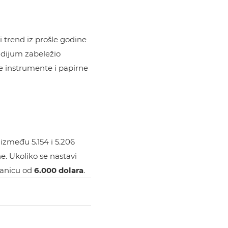
i trend iz prošle godine
ladijum zabeležio
e instrumente i papirne
 između 5.154 i 5.206
e. Ukoliko se nastavi
granicu od
6.000 dolara
.