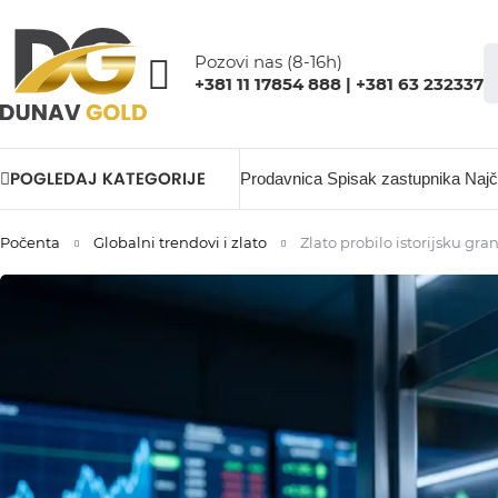
Pozovi nas (8-16h)
+381 11 17854 888 | +381 63 232337
POGLEDAJ KATEGORIJE
Prodavnica
Spisak zastupnika
Najč
Počenta
Globalni trendovi i zlato
Zlato probilo istorijsku gr