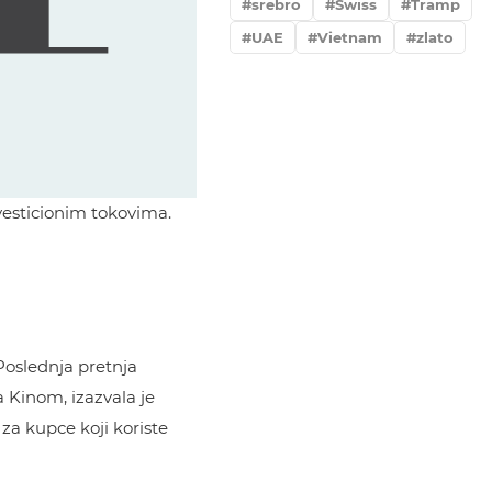
srebro
Swiss
Tramp
UAE
Vietnam
zlato
vesticionim tokovima.
Poslednja pretnja
a Kinom, izazvala je
za kupce koji koriste