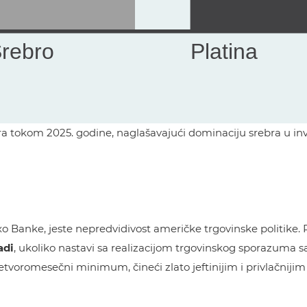
bra tokom 2025. godine, naglašavajući dominaciju srebra u in
o Banke, jeste nepredvidivost američke trgovinske politike. 
adi
, ukoliko nastavi sa realizacijom trgovinskog sporazuma s
tvoromesečni minimum, čineći zlato jeftinijim i privlačnijim 