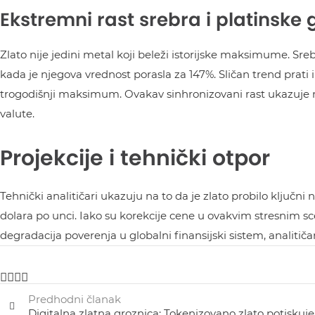
Ekstremni rast srebra i platinske
Zlato nije jedini metal koji beleži istorijske maksimume. Sre
kada je njegova vrednost porasla za 147%. Sličan trend prati i
trogodišnji maksimum. Ovakav sinhronizovani rast ukazuje n
valute.
Projekcije i tehnički otpor
Tehnički analitičari ukazuju na to da je zlato probilo ključn
dolara po unci. Iako su korekcije cene u ovakvim stresnim s
degradacija poverenja u globalni finansijski sistem, analitič
Predhodni članak
Digitalna zlatna groznica: Tokenizovano zlato potiskuj