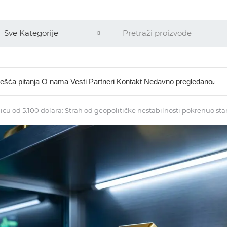
ešća pitanja
O nama
Vesti
Partneri
Kontakt
Nedavno pregledano
anicu od 5.100 dolara: Strah od geopolitičke nestabilnosti pokrenuo s