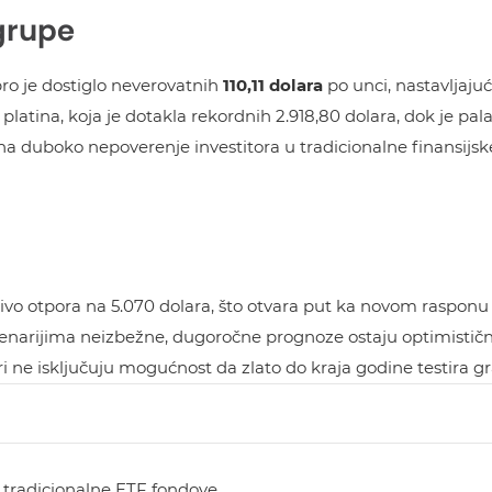
 grupe
bro je dostiglo neverovatnih
110,11 dolara
po unci, nastavljajuć
 platina, koja je dotakla rekordnih 2.918,80 dolara, dok je pa
a duboko nepoverenje investitora u tradicionalne finansijsk
i nivo otpora na 5.070 dolara, što otvara put ka novom rasponu
cenarijima neizbežne, dugoročne prognoze ostaju optimističn
ari ne isključuju mogućnost da zlato do kraja godine testira 
e tradicionalne ETF fondove