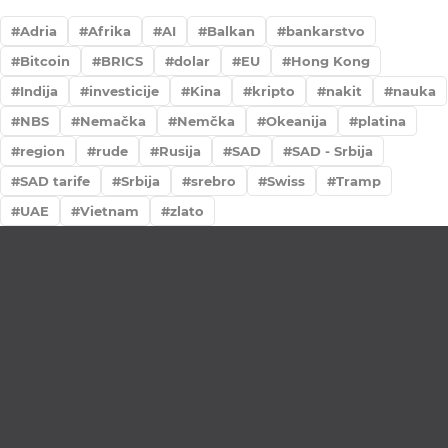
Adria
Afrika
AI
Balkan
bankarstvo
Bitcoin
BRICS
dolar
EU
Hong Kong
Indija
investicije
Kina
kripto
nakit
nauka
NBS
Nemačka
Nemčka
Okeanija
platina
region
rude
Rusija
SAD
SAD - Srbija
SAD tarife
Srbija
srebro
Swiss
Tramp
UAE
Vietnam
zlato
Lično preumzimanje paketa
Garancija autentičnosti i porekla
Realizacija na dan uplate
Otkup zlata po povoljnim cenama.
LOKACIJE
MENI
NALOG
Maksima
Prodavnica
Korpa
Gorkog 5a