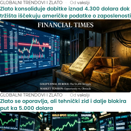
GLOBALNI TRENDOVI I ZLATO
Od
vakslji
Zlato konsoliduje dobitke iznad 4.300 dolara dok
tržišta iščekuju američke podatke o zaposlenosti
GLOBALNI TRENDOVI I ZLATO
Od
vakslji
Zlato se oporavlja, ali tehnički zid i dalje blokira
put ka 5.000 dolara