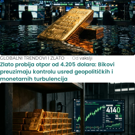
GLOBALNI TRENDOVI I ZLATO
Od
vakslji
Zlato probija otpor od 4.205 dolara: Bikovi
preuzimaju kontrolu usred geopolitičkih i
monetarnih turbulencija