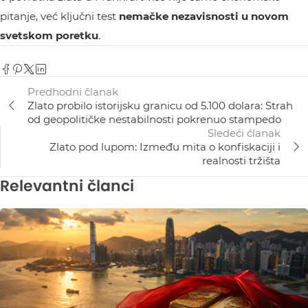
pitanje, već ključni test
nemačke nezavisnosti u novom
svetskom poretku
.
Predhodni članak
Zlato probilo istorijsku granicu od 5.100 dolara: Strah
od geopolitičke nestabilnosti pokrenuo stampedo
Sledeći ćlanak
Zlato pod lupom: Između mita o konfiskaciji i
realnosti tržišta
Relevantni članci