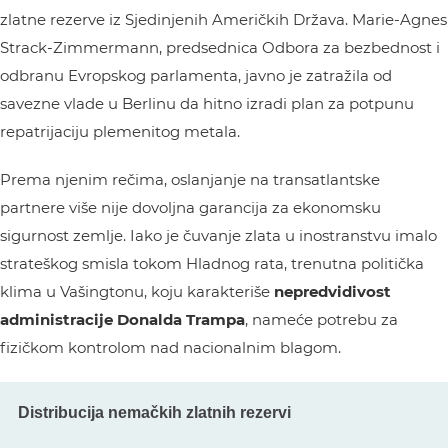
zlatne rezerve iz Sjedinjenih Američkih Država. Marie-Agnes
Strack-Zimmermann, predsednica Odbora za bezbednost i
odbranu Evropskog parlamenta, javno je zatražila od
savezne vlade u Berlinu da hitno izradi plan za potpunu
repatrijaciju plemenitog metala.
Prema njenim rečima, oslanjanje na transatlantske
partnere više nije dovoljna garancija za ekonomsku
sigurnost zemlje. Iako je čuvanje zlata u inostranstvu imalo
strateškog smisla tokom Hladnog rata, trenutna politička
klima u Vašingtonu, koju karakteriše
nepredvidivost
administracije Donalda Trampa
, nameće potrebu za
fizičkom kontrolom nad nacionalnim blagom.