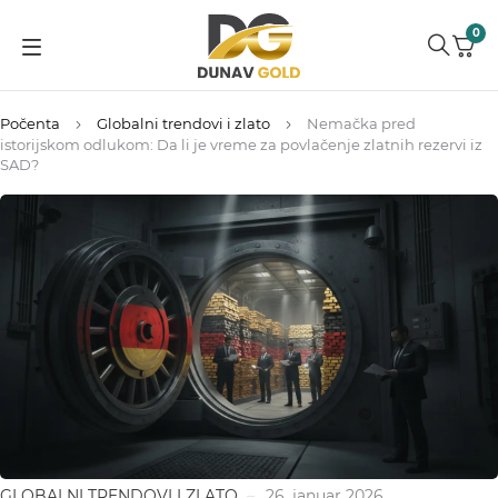
0
Počenta
Globalni trendovi i zlato
Nemačka pred
istorijskom odlukom: Da li je vreme za povlačenje zlatnih rezervi iz
SAD?
GLOBALNI TRENDOVI I ZLATO
26. januar 2026.