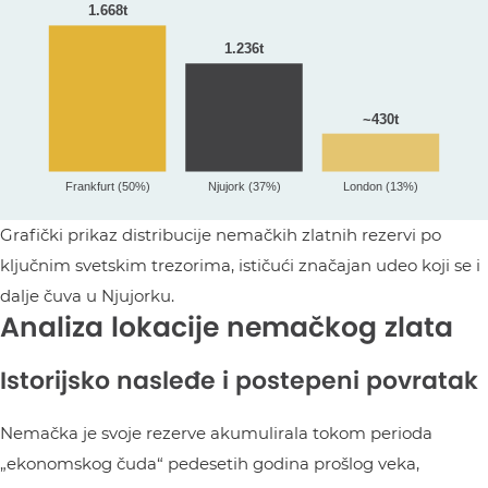
Grafički prikaz distribucije nemačkih zlatnih rezervi po
ključnim svetskim trezorima, ističući značajan udeo koji se i
dalje čuva u Njujorku.
Analiza lokacije nemačkog zlata
Istorijsko nasleđe i postepeni povratak
Nemačka je svoje rezerve akumulirala tokom perioda
„ekonomskog čuda“ pedesetih godina prošlog veka,