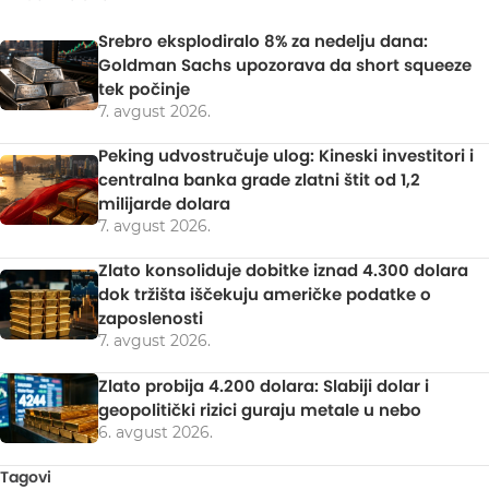
Srebro eksplodiralo 8% za nedelju dana:
Goldman Sachs upozorava da short squeeze
tek počinje
7. avgust 2026.
Peking udvostručuje ulog: Kineski investitori i
centralna banka grade zlatni štit od 1,2
milijarde dolara
7. avgust 2026.
Zlato konsoliduje dobitke iznad 4.300 dolara
dok tržišta iščekuju američke podatke o
zaposlenosti
7. avgust 2026.
Zlato probija 4.200 dolara: Slabiji dolar i
geopolitički rizici guraju metale u nebo
6. avgust 2026.
Tagovi