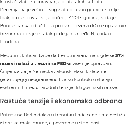
koristeći zlato za poravnanje bilateralnih suficita.
Decenijama je većina ovog zlata bila van granica zemlje.
Ipak, proces povratka je počeo još 2013. godine, kada je
Bundesbanka odlučila da polovinu rezervi drži u sopstvenim
trezorima, dok je ostatak podeljen između Njujorka i
Londona.
Međutim, kritičari tvrde da trenutni aranžman, gde se
37%
rezervi nalazi u trezorima FED-a
, više nije opravdan.
Činjenica da je Nemačka zakonski vlasnik zlata ne
garantuje joj neograničenu fizičku kontrolu u slučaju
ekstremnih međunarodnih tenzija ili trgovinskih ratova.
Rastuće tenzije i ekonomska odbrana
Pritisak na Berlin dolazi u trenutku kada cene zlata dostižu
istorijske maksimume, a poverenje u stabilnost