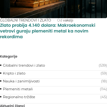
GLOBALNI TRENDOVI I ZLATO
Od
vakslji
Zlato probija 4.140 dolara: Makroekonomski
vetrovi guraju plemeniti metal ka novim
rekordima
Kategorije
Globalni trendovi i zlato
(539)
Kripto i zlato
(59)
Nauka i zanimljivosti
(18)
Plemeniti metali
(114)
Regionalno tržište
(45)
Aktuelni članci