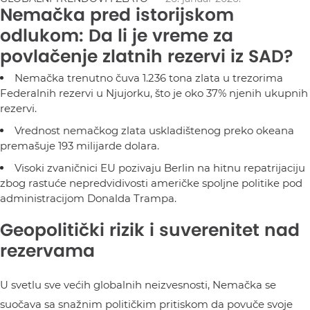
Nemačka pred istorijskom
odlukom: Da li je vreme za
povlačenje zlatnih rezervi iz SAD?
Nemačka trenutno čuva 1.236 tona zlata u trezorima
Federalnih rezervi u Njujorku, što je oko 37% njenih ukupnih
rezervi.
Vrednost nemačkog zlata uskladištenog preko okeana
premašuje 193 milijarde dolara.
Visoki zvaničnici EU pozivaju Berlin na hitnu repatrijaciju
zbog rastuće nepredvidivosti američke spoljne politike pod
administracijom Donalda Trampa.
Geopolitički rizik i suverenitet nad
rezervama
U svetlu sve većih globalnih neizvesnosti, Nemačka se
suočava sa snažnim političkim pritiskom da povuče svoje