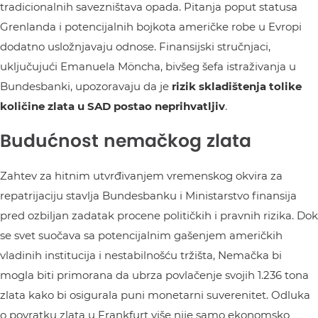
tradicionalnih savezništava opada. Pitanja poput statusa
Grenlanda i potencijalnih bojkota američke robe u Evropi
dodatno usložnjavaju odnose. Finansijski stručnjaci,
uključujući Emanuela Möncha, bivšeg šefa istraživanja u
Bundesbanki, upozoravaju da je
rizik skladištenja tolike
količine zlata u SAD postao neprihvatljiv
.
Budućnost nemačkog zlata
Zahtev za hitnim utvrđivanjem vremenskog okvira za
repatrijaciju stavlja Bundesbanku i Ministarstvo finansija
pred ozbiljan zadatak procene političkih i pravnih rizika. Dok
se svet suočava sa potencijalnim gašenjem američkih
vladinih institucija i nestabilnošću tržišta, Nemačka bi
mogla biti primorana da ubrza povlačenje svojih 1.236 tona
zlata kako bi osigurala puni monetarni suverenitet. Odluka
o povratku zlata u Frankfurt više nije samo ekonomsko