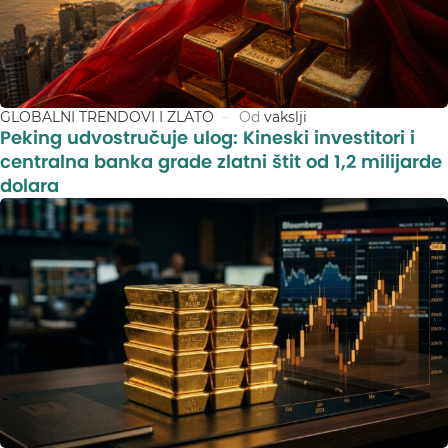
GLOBALNI TRENDOVI I ZLATO
Od
vakslji
Peking udvostručuje ulog: Kineski investitori i
centralna banka grade zlatni štit od 1,2 milijarde
dolara