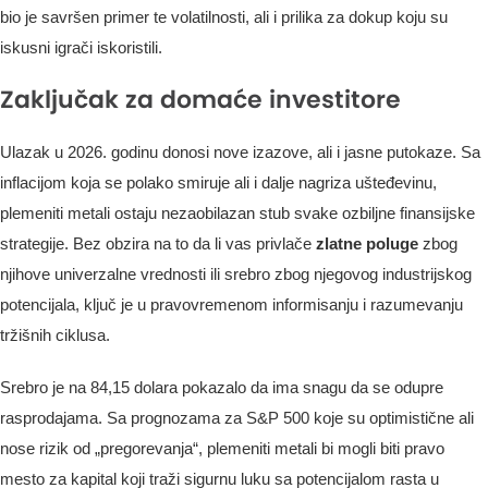
bio je savršen primer te volatilnosti, ali i prilika za dokup koju su
iskusni igrači iskoristili.
Zaključak za domaće investitore
Ulazak u 2026. godinu donosi nove izazove, ali i jasne putokaze. Sa
inflacijom koja se polako smiruje ali i dalje nagriza ušteđevinu,
plemeniti metali ostaju nezaobilazan stub svake ozbiljne finansijske
strategije. Bez obzira na to da li vas privlače
zlatne poluge
zbog
njihove univerzalne vrednosti ili srebro zbog njegovog industrijskog
potencijala, ključ je u pravovremenom informisanju i razumevanju
tržišnih ciklusa.
Srebro je na 84,15 dolara pokazalo da ima snagu da se odupre
rasprodajama. Sa prognozama za S&P 500 koje su optimistične ali
nose rizik od „pregorevanja“, plemeniti metali bi mogli biti pravo
mesto za kapital koji traži sigurnu luku sa potencijalom rasta u