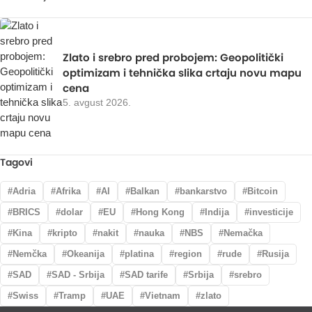
Zlato i srebro pred probojem: Geopolitički
optimizam i tehnička slika crtaju novu mapu
cena
5. avgust 2026.
Tagovi
Adria
Afrika
AI
Balkan
bankarstvo
Bitcoin
BRICS
dolar
EU
Hong Kong
Indija
investicije
Kina
kripto
nakit
nauka
NBS
Nemačka
Nemčka
Okeanija
platina
region
rude
Rusija
SAD
SAD - Srbija
SAD tarife
Srbija
srebro
Swiss
Tramp
UAE
Vietnam
zlato