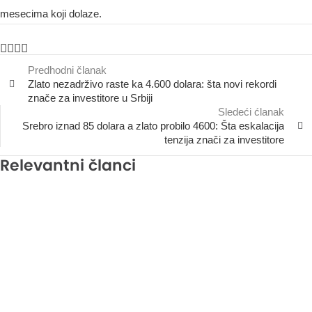
mesecima koji dolaze.
Predhodni članak
Zlato nezadrživo raste ka 4.600 dolara: šta novi rekordi
znače za investitore u Srbiji
Sledeći ćlanak
Srebro iznad 85 dolara a zlato probilo 4600: Šta eskalacija
tenzija znači za investitore
Relevantni članci