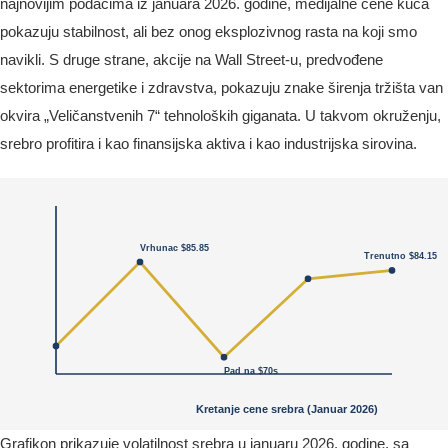
najnovijim podacima iz januara 2026. godine, medijalne cene kuća
pokazuju stabilnost, ali bez onog eksplozivnog rasta na koji smo
navikli. S druge strane, akcije na Wall Street-u, predvođene
sektorima energetike i zdravstva, pokazuju znake širenja tržišta van
okvira „Veličanstvenih 7“ tehnoloških giganata. U takvom okruženju,
srebro profitira i kao finansijska aktiva i kao industrijska sirovina.
Grafikon prikazuje volatilnost srebra u januaru 2026. godine, sa