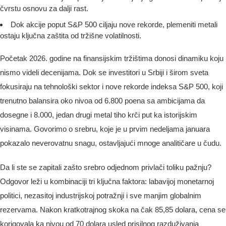
čvrstu osnovu za dalji rast.
Dok akcije poput S&P 500 ciljaju nove rekorde, plemeniti metali
ostaju ključna zaštita od tržišne volatilnosti.
Početak 2026. godine na finansijskim tržištima donosi dinamiku koju
nismo videli decenijama. Dok se investitori u Srbiji i širom sveta
fokusiraju na tehnološki sektor i nove rekorde indeksa S&P 500, koji
trenutno balansira oko nivoa od 6.800 poena sa ambicijama da
dosegne i 8.000, jedan drugi metal tiho krči put ka istorijskim
visinama. Govorimo o srebru, koje je u prvim nedeljama januara
pokazalo neverovatnu snagu, ostavljajući mnoge analitičare u čudu.
Da li ste se zapitali zašto srebro odjednom privlači toliku pažnju?
Odgovor leži u kombinaciji tri ključna faktora: labavijoj monetarnoj
politici, nezasitoj industrijskoj potražnji i sve manjim globalnim
rezervama. Nakon kratkotrajnog skoka na čak 85,85 dolara, cena se
korigovala ka nivou od 70 dolara usled prisilnog razduživanja