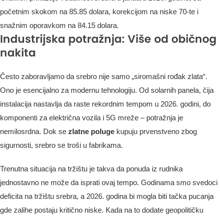
početnim skokom na 85.85 dolara, korekcijom na niske 70-te i
snažnim oporavkom na 84.15 dolara.
Industrijska potražnja: Više od običnog
nakita
Često zaboravljamo da srebro nije samo „siromašni rođak zlata“.
Ono je esencijalno za modernu tehnologiju. Od solarnih panela, čija
instalacija nastavlja da raste rekordnim tempom u 2026. godini, do
komponenti za električna vozila i 5G mreže – potražnja je
nemilosrdna. Dok se
zlatne poluge
kupuju prvenstveno zbog
sigurnosti, srebro se troši u fabrikama.
Trenutna situacija na tržištu je takva da ponuda iz rudnika
jednostavno ne može da isprati ovaj tempo. Godinama smo svedoci
deficita na tržištu srebra, a 2026. godina bi mogla biti tačka pucanja
gde zalihe postaju kritično niske. Kada na to dodate geopolitičku