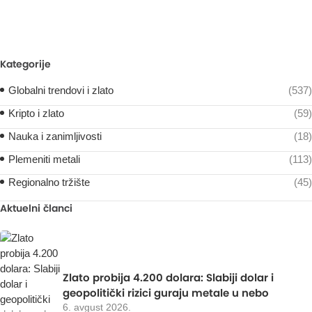
Kategorije
Globalni trendovi i zlato
(537)
Kripto i zlato
(59)
Nauka i zanimljivosti
(18)
Plemeniti metali
(113)
Regionalno tržište
(45)
Aktuelni članci
Zlato probija 4.200 dolara: Slabiji dolar i
geopolitički rizici guraju metale u nebo
6. avgust 2026.