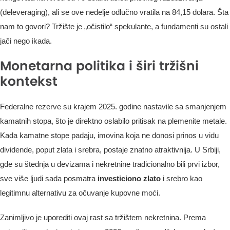
(deleveraging), ali se ove nedelje odlučno vratila na 84,15 dolara. Šta
nam to govori? Tržište je „očistilo“ spekulante, a fundamenti su ostali
jači nego ikada.
Monetarna politika i širi tržišni
kontekst
Federalne rezerve su krajem 2025. godine nastavile sa smanjenjem
kamatnih stopa, što je direktno oslabilo pritisak na plemenite metale.
Kada kamatne stope padaju, imovina koja ne donosi prinos u vidu
dividende, poput zlata i srebra, postaje znatno atraktivnija. U Srbiji,
gde su štednja u devizama i nekretnine tradicionalno bili prvi izbor,
sve više ljudi sada posmatra
investiciono zlato
i srebro kao
legitimnu alternativu za očuvanje kupovne moći.
Zanimljivo je uporediti ovaj rast sa tržištem nekretnina. Prema