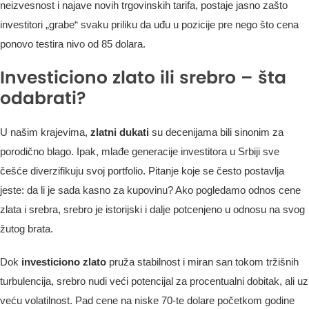
neizvesnost i najave novih trgovinskih tarifa, postaje jasno zašto
investitori „grabe“ svaku priliku da uđu u pozicije pre nego što cena
ponovo testira nivo od 85 dolara.
Investiciono zlato ili srebro – šta
odabrati?
U našim krajevima,
zlatni dukati
su decenijama bili sinonim za
porodično blago. Ipak, mlađe generacije investitora u Srbiji sve
češće diverzifikuju svoj portfolio. Pitanje koje se često postavlja
jeste: da li je sada kasno za kupovinu? Ako pogledamo odnos cene
zlata i srebra, srebro je istorijski i dalje potcenjeno u odnosu na svog
žutog brata.
Dok
investiciono zlato
pruža stabilnost i miran san tokom tržišnih
turbulencija, srebro nudi veći potencijal za procentualni dobitak, ali uz
veću volatilnost. Pad cene na niske 70-te dolare početkom godine