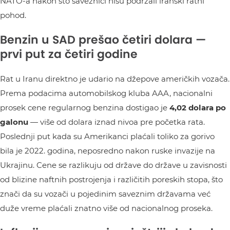
NATO-a nakon što saveznici nisu podržali iranski ratni
pohod.
Benzin u SAD prešao četiri dolara —
prvi put za četiri godine
Rat u Iranu direktno je udario na džepove američkih vozača.
Prema podacima automobilskog kluba AAA, nacionalni
prosek cene regularnog benzina dostigao je
4,02 dolara po
galonu
— više od dolara iznad nivoa pre početka rata.
Poslednji put kada su Amerikanci plaćali toliko za gorivo
bila je 2022. godina, neposredno nakon ruske invazije na
Ukrajinu. Cene se razlikuju od države do države u zavisnosti
od blizine naftnih postrojenja i različitih poreskih stopa, što
znači da su vozači u pojedinim saveznim državama već
duže vreme plaćali znatno više od nacionalnog proseka.