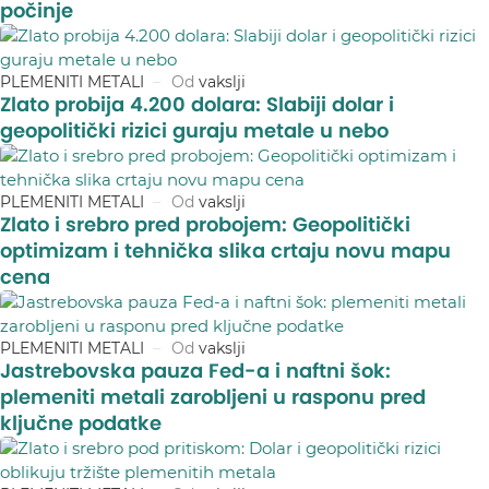
počinje
PLEMENITI METALI
Od
vakslji
Zlato probija 4.200 dolara: Slabiji dolar i
geopolitički rizici guraju metale u nebo
PLEMENITI METALI
Od
vakslji
Zlato i srebro pred probojem: Geopolitički
optimizam i tehnička slika crtaju novu mapu
cena
PLEMENITI METALI
Od
vakslji
Jastrebovska pauza Fed-a i naftni šok:
plemeniti metali zarobljeni u rasponu pred
ključne podatke