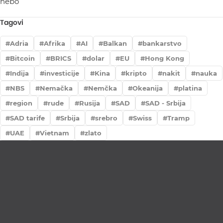
Tagovi
Adria
Afrika
AI
Balkan
bankarstvo
Bitcoin
BRICS
dolar
EU
Hong Kong
Indija
investicije
Kina
kripto
nakit
nauka
NBS
Nemačka
Nemčka
Okeanija
platina
region
rude
Rusija
SAD
SAD - Srbija
SAD tarife
Srbija
srebro
Swiss
Tramp
UAE
Vietnam
zlato
Lično preumzimanje paketa
Garancija autentičnosti i porekla
Realizacija na dan uplate
Otkup zlata po povoljnim cenama.