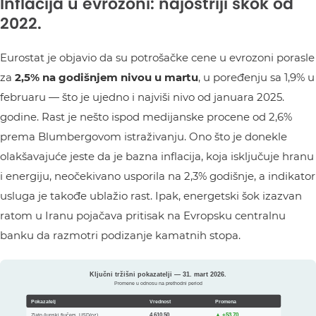
Inflacija u evrozoni: najoštriji skok od
2022.
Eurostat je objavio da su potrošačke cene u evrozoni porasle
za
2,5% na godišnjem nivou u martu
, u poređenju sa 1,9% u
februaru — što je ujedno i najviši nivo od januara 2025.
godine. Rast je nešto ispod medijanske procene od 2,6%
prema Blumbergovom istraživanju. Ono što je donekle
olakšavajuće jeste da je bazna inflacija, koja isključuje hranu
i energiju, neočekivano usporila na 2,3% godišnje, a indikator
usluga je takođe ublažio rast. Ipak, energetski šok izazvan
ratom u Iranu pojačava pritisak na Evropsku centralnu
banku da razmotri podizanje kamatnih stopa.