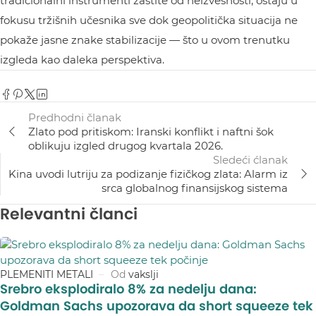
tradicionalni instrumenti zaštite od neizvesnosti, ostaju u
fokusu tržišnih učesnika sve dok geopolitička situacija ne
pokaže jasne znake stabilizacije — što u ovom trenutku
izgleda kao daleka perspektiva.
Predhodni članak
Zlato pod pritiskom: Iranski konflikt i naftni šok
oblikuju izgled drugog kvartala 2026.
Sledeći ćlanak
Kina uvodi lutriju za podizanje fizičkog zlata: Alarm iz
srca globalnog finansijskog sistema
Relevantni članci
PLEMENITI METALI
Od
vakslji
Srebro eksplodiralo 8% za nedelju dana:
Goldman Sachs upozorava da short squeeze tek