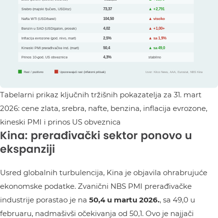
Tabelarni prikaz ključnih tržišnih pokazatelja za 31. mart
2026: cene zlata, srebra, nafte, benzina, inflacija evrozone,
kineski PMI i prinos US obveznica
Kina: prerađivački sektor ponovo u
ekspanziji
Usred globalnih turbulencija, Kina je objavila ohrabrujuće
ekonomske podatke. Zvanični NBS PMI prerađivačke
industrije porastao je na
50,4 u martu 2026.
, sa 49,0 u
februaru, nadmašivši očekivanja od 50,1. Ovo je najjači