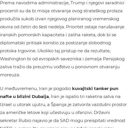
Prema navodima administracije, Trump i njegovi saradnici
procenili su da bi misija otvaranja ovog strateškog prolaza
produžila sukob izvan njegovog planiranog vremenskog
okvira od četiri do šest nedelja. Prioritet ostaje narušavanje
iranskih pomorskih kapaciteta i zaliha raketa, dok bi se
diplomatski pritisak koristio za postizanje slobodnog
protoka trgovine. Ukoliko taj pristup ne da rezultate,
Washington bi od evropskih saveznika i zemalja Persijskog
zaliva tražio da preuzmu vođstvo u ponovnom otvaranju
moreuza.
U međuvremenu, Iran je pogodio
kuvajtski tanker pun
nafte u blizini Dubaija
, Iran je ispalio tri raketna salva na
Izrael u utorak ujutru, a Španija je zatvorila vazdušni prostor
za američke letove koji učestvuju u ofanzivi. Državni
sekretar Rubio najavio je da SAD mogu preispitati vrednost