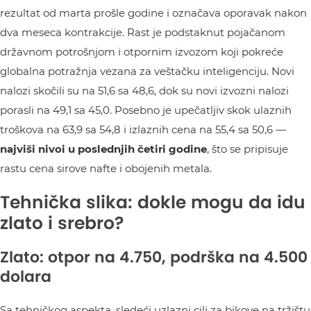
rezultat od marta prošle godine i označava oporavak nakon
dva meseca kontrakcije. Rast je podstaknut pojačanom
državnom potrošnjom i otpornim izvozom koji pokreće
globalna potražnja vezana za veštačku inteligenciju. Novi
nalozi skočili su na 51,6 sa 48,6, dok su novi izvozni nalozi
porasli na 49,1 sa 45,0. Posebno je upečatljiv skok ulaznih
troškova na 63,9 sa 54,8 i izlaznih cena na 55,4 sa 50,6 —
najviši nivoi u poslednjih četiri godine
, što se pripisuje
rastu cena sirove nafte i obojenih metala.
Tehnička slika: dokle mogu da idu
zlato i srebro?
Zlato: otpor na 4.750, podrška na 4.500
dolara
Sa tehničkog aspekta, sledeći uzlazni cilj za bikove na tržištu