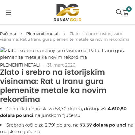
0
Počenta
Plemeniti metali
Zlato i srebro na istorijskim
visinama: Rat u Iranu gura plemenite metale ka novim rekordima
PLEMENITI METALI
31. mart 2026.
Zlato i srebro na istorijskim
visinama: Rat u Iranu gura
plemenite metale ka novim
rekordima
Cena zlata porasla za 53,70 dolara, dostigavši
4.610,50
dolara po unci
na junskom fjučersu
Srebro skočilo za 2,791 dolara, na
73,37 dolara po unci
na
majskom fjučersu