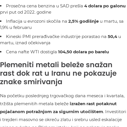
Prosečna cena benzina u SAD prešla
4 dolara po galonu
prvi put od 2022. godine
Inflacija u evrozoni skočila na
2,5% godišnje
u martu, sa
1,9% u februaru
Kineski PMI prerađivačke industrije porastao na
50,4
u
martu, iznad očekivanja
Cena nafte WTI dostigla
104,50 dolara po barelu
Plemeniti metali beleže snažan
rast dok rat u Iranu ne pokazuje
znake smirivanja
Na početku poslednjeg trgovačkog dana meseca i kvartala,
tržišta plemenitih metala beleže
izražen rast potaknut
pojačanom potražnjom za sigurnim utočištem
. Investitori
i trejderi masovno se okreću zlatu i srebru usled eskalacije