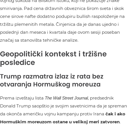
vojnog sukoba na Bliskom istoku, koji ne pokazuje znake
smirivanja. Pad cena državnih obveznica širom sveta i skok
cene sirove nafte dodatno podupiru bullish raspoloženje na
tržištu plemenitih metala. Činjenica da je danas ujedno i
poslednji dan meseca i kvartala daje ovom sesiji poseban
značaj sa stanovišta tehničke analize.
Geopolitički kontekst i tržišne
posledice
Trump razmatra izlaz iz rata bez
otvaranja Hormuškog moreuza
Prema izveštaju lista
, predsednik
The Wall Street Journal
Donald Trump saopštio je svojim savetnicima da je spreman
da okonča američku vojnu kampanju protiv Irana
čak i ako
Hormuškim moreuzom ostane u velikoj meri zatvoren
.