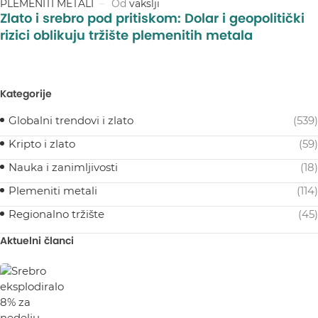
PLEMENITI METALI
Od
vakslji
Zlato i srebro pod pritiskom: Dolar i geopolitički
rizici oblikuju tržište plemenitih metala
Kategorije
Globalni trendovi i zlato
(539)
Kripto i zlato
(59)
Nauka i zanimljivosti
(18)
Plemeniti metali
(114)
Regionalno tržište
(45)
Aktuelni članci