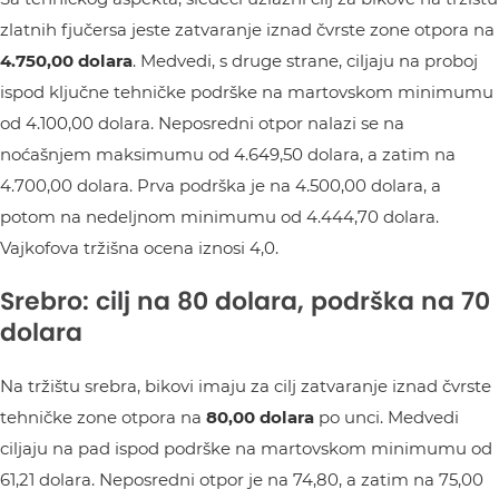
zlatnih fjučersa jeste zatvaranje iznad čvrste zone otpora na
4.750,00 dolara
. Medvedi, s druge strane, ciljaju na proboj
ispod ključne tehničke podrške na martovskom minimumu
od 4.100,00 dolara. Neposredni otpor nalazi se na
noćašnjem maksimumu od 4.649,50 dolara, a zatim na
4.700,00 dolara. Prva podrška je na 4.500,00 dolara, a
potom na nedeljnom minimumu od 4.444,70 dolara.
Vajkofova tržišna ocena iznosi 4,0.
Srebro: cilj na 80 dolara, podrška na 70
dolara
Na tržištu srebra, bikovi imaju za cilj zatvaranje iznad čvrste
tehničke zone otpora na
80,00 dolara
po unci. Medvedi
ciljaju na pad ispod podrške na martovskom minimumu od
61,21 dolara. Neposredni otpor je na 74,80, a zatim na 75,00