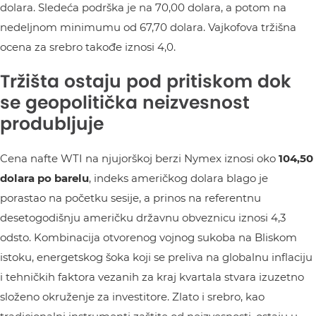
dolara. Sledeća podrška je na 70,00 dolara, a potom na
nedeljnom minimumu od 67,70 dolara. Vajkofova tržišna
ocena za srebro takođe iznosi 4,0.
Tržišta ostaju pod pritiskom dok
se geopolitička neizvesnost
produbljuje
Cena nafte WTI na njujorškoj berzi Nymex iznosi oko
104,50
dolara po barelu
, indeks američkog dolara blago je
porastao na početku sesije, a prinos na referentnu
desetogodišnju američku državnu obveznicu iznosi 4,3
odsto. Kombinacija otvorenog vojnog sukoba na Bliskom
istoku, energetskog šoka koji se preliva na globalnu inflaciju
i tehničkih faktora vezanih za kraj kvartala stvara izuzetno
složeno okruženje za investitore. Zlato i srebro, kao