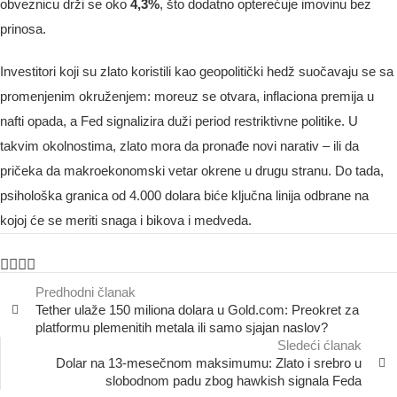
obveznicu drži se oko
4,3%
, što dodatno opterećuje imovinu bez
prinosa.
Investitori koji su zlato koristili kao geopolitički hedž suočavaju se sa
promenjenim okruženjem: moreuz se otvara, inflaciona premija u
nafti opada, a Fed signalizira duži period restriktivne politike. U
takvim okolnostima, zlato mora da pronađe novi narativ – ili da
pričeka da makroekonomski vetar okrene u drugu stranu. Do tada,
psihološka granica od 4.000 dolara biće ključna linija odbrane na
kojoj će se meriti snaga i bikova i medveda.
Predhodni članak
Tether ulaže 150 miliona dolara u Gold.com: Preokret za
platformu plemenitih metala ili samo sjajan naslov?
Sledeći ćlanak
Dolar na 13-mesečnom maksimumu: Zlato i srebro u
slobodnom padu zbog hawkish signala Feda