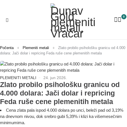
0
Počenta
Plemeniti metali
Zlato probilo psihološku granicu od 4.000
dolara: Jači dolar i repricing Feda ruše cene plemenitih metala
PLEMENITI METALI
24. jun 2026.
Zlato probilo psihološku granicu od
4.000 dolara: Jači dolar i repricing
Feda ruše cene plemenitih metala
Cena zlata pala ispod 4.000 dolara po unci, beleži pad od 3,19%
na dnevnom nivou, dok srebro gubi 5,39% i klizi ka višemesečnim
minimumima.