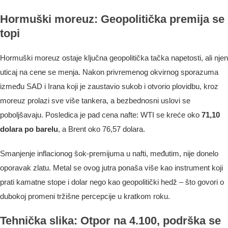
Hormuški moreuz: Geopolitička premija se
topi
Hormuški moreuz ostaje ključna geopolitička tačka napetosti, ali njen
uticaj na cene se menja. Nakon privremenog okvirnog sporazuma
između SAD i Irana koji je zaustavio sukob i otvorio plovidbu, kroz
moreuz prolazi sve više tankera, a bezbednosni uslovi se
poboljšavaju. Posledica je pad cena nafte: WTI se kreće oko
71,10
dolara po barelu
, a Brent oko 76,57 dolara.
Smanjenje inflacionog šok-premijuma u nafti, međutim, nije donelo
oporavak zlatu. Metal se ovog jutra ponaša više kao instrument koji
prati kamatne stope i dolar nego kao geopolitički hedž – što govori o
dubokoj promeni tržišne percepcije u kratkom roku.
Tehnička slika: Otpor na 4.100, podrška se