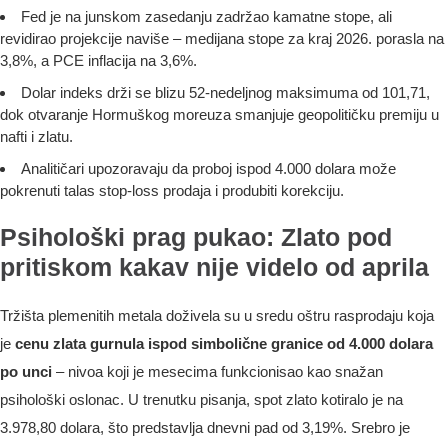
Fed je na junskom zasedanju zadržao kamatne stope, ali
revidirao projekcije naviše – medijana stope za kraj 2026. porasla na
3,8%, a PCE inflacija na 3,6%.
Dolar indeks drži se blizu 52-nedeljnog maksimuma od 101,71,
dok otvaranje Hormuškog moreuza smanjuje geopolitičku premiju u
nafti i zlatu.
Analitičari upozoravaju da proboj ispod 4.000 dolara može
pokrenuti talas stop-loss prodaja i produbiti korekciju.
Psihološki prag pukao: Zlato pod
pritiskom kakav nije videlo od aprila
Tržišta plemenitih metala doživela su u sredu oštru rasprodaju koja
je
cenu zlata gurnula ispod simbolične granice od 4.000 dolara
po unci
– nivoa koji je mesecima funkcionisao kao snažan
psihološki oslonac. U trenutku pisanja, spot zlato kotiralo je na
3.978,80 dolara, što predstavlja dnevni pad od 3,19%. Srebro je