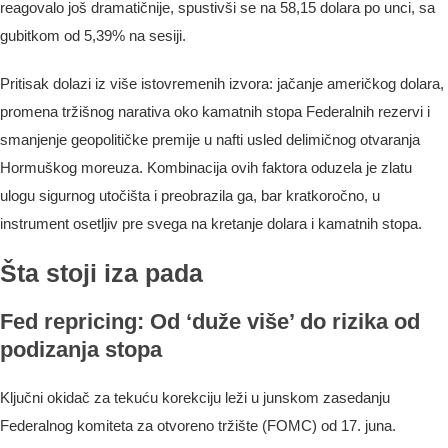
reagovalo još dramatičnije, spustivši se na 58,15 dolara po unci, sa
gubitkom od 5,39% na sesiji.
Pritisak dolazi iz više istovremenih izvora: jačanje američkog dolara,
promena tržišnog narativa oko kamatnih stopa Federalnih rezervi i
smanjenje geopolitičke premije u nafti usled delimičnog otvaranja
Hormuškog moreuza. Kombinacija ovih faktora oduzela je zlatu
ulogu sigurnog utočišta i preobrazila ga, bar kratkoročno, u
instrument osetljiv pre svega na kretanje dolara i kamatnih stopa.
Šta stoji iza pada
Fed repricing: Od ‘duže više’ do rizika od
podizanja stopa
Ključni okidač za tekuću korekciju leži u junskom zasedanju
Federalnog komiteta za otvoreno tržište (FOMC) od 17. juna.