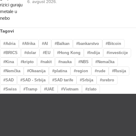
6. avgust 2026.
Tagovi
Adria
Afrika
AI
Balkan
bankarstvo
Bitcoin
BRICS
dolar
EU
Hong Kong
Indija
investicije
Kina
kripto
nakit
nauka
NBS
Nemačka
Nemčka
Okeanija
platina
region
rude
Rusija
SAD
SAD - Srbija
SAD tarife
Srbija
srebro
Swiss
Tramp
UAE
Vietnam
zlato
Lično preumzimanje paketa
Garancija autentičnosti i porekla
Realizacija na dan uplate
Otkup zlata po povoljnim cenama.
LOKACIJE
MENI
NALOG