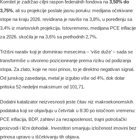
Komitet je zadržao ciljni raspon federalnih fondova na
3,50% do
3,75%
, ali su projekcije poslale jasnu poruku: medijana očekivane
stope na kraju 2026. revidirana je naviše na 3,8%, u poređenju sa
3,4% iz martovskih projekcija. Istovremeno, medijana PCE inflacije
za 2026. skočila je na 3,6% sa prethodnih 2,7%.
Tržišni narativ koji je dominirao mesecima – ‘više duže’ – sada se
transformiše u otvoreno pozicioniranje prema riziku od podizanja
stopa. Za zlato, koje ne nosi prinos, to je direktno negativan signal.
Od junskog zasedanja, metal je izgubio više od 4%, dok dolar
pritiska 52-nedeljni maksimum od 101,71.
Dodatni katalizator neizvesnosti jeste čitav niz makroekonomskih
podataka koji se objavljuju u četvrtak u 8:30 po istočnom vremenu:
PCE inflacija, BDP, zahtevi za nezaposlenost, trajni potrošački
proizvodi i lični dohodak. Investitori smanjuju izloženost imovini bez
prinosa upravo u iščekivanju tih objava.