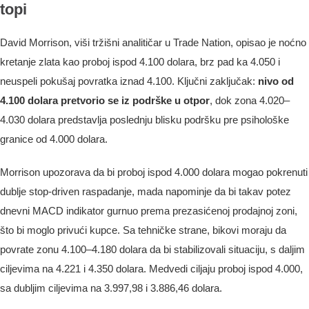
topi
David Morrison, viši tržišni analitičar u Trade Nation, opisao je noćno
kretanje zlata kao proboj ispod 4.100 dolara, brz pad ka 4.050 i
neuspeli pokušaj povratka iznad 4.100. Ključni zaključak:
nivo od
4.100 dolara pretvorio se iz podrške u otpor
, dok zona 4.020–
4.030 dolara predstavlja poslednju blisku podršku pre psihološke
granice od 4.000 dolara.
Morrison upozorava da bi proboj ispod 4.000 dolara mogao pokrenuti
dublje stop-driven raspadanje, mada napominje da bi takav potez
dnevni MACD indikator gurnuo prema prezasićenoj prodajnoj zoni,
što bi moglo privući kupce. Sa tehničke strane, bikovi moraju da
povrate zonu 4.100–4.180 dolara da bi stabilizovali situaciju, s daljim
ciljevima na 4.221 i 4.350 dolara. Medvedi ciljaju proboj ispod 4.000,
sa dubljim ciljevima na 3.997,98 i 3.886,46 dolara.