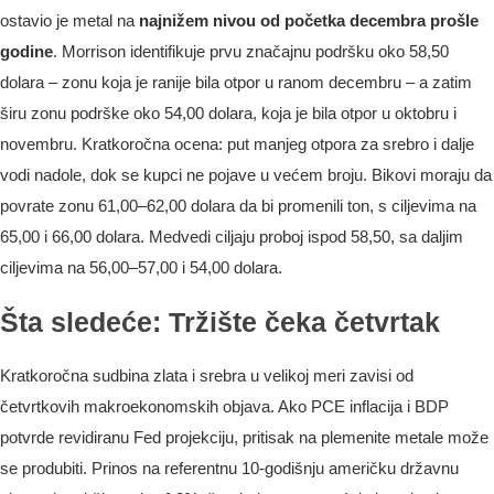
ostavio je metal na
najnižem nivou od početka decembra prošle
godine
. Morrison identifikuje prvu značajnu podršku oko 58,50
dolara – zonu koja je ranije bila otpor u ranom decembru – a zatim
širu zonu podrške oko 54,00 dolara, koja je bila otpor u oktobru i
novembru. Kratkoročna ocena: put manjeg otpora za srebro i dalje
vodi nadole, dok se kupci ne pojave u većem broju. Bikovi moraju da
povrate zonu 61,00–62,00 dolara da bi promenili ton, s ciljevima na
65,00 i 66,00 dolara. Medvedi ciljaju proboj ispod 58,50, sa daljim
ciljevima na 56,00–57,00 i 54,00 dolara.
Šta sledeće: Tržište čeka četvrtak
Kratkoročna sudbina zlata i srebra u velikoj meri zavisi od
četvrtkovih makroekonomskih objava. Ako PCE inflacija i BDP
potvrde revidiranu Fed projekciju, pritisak na plemenite metale može
se produbiti. Prinos na referentnu 10-godišnju američku državnu