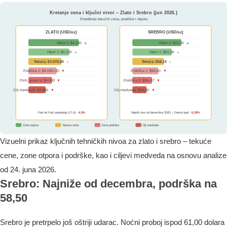
Vizuelni prikaz ključnih tehničkih nivoa za zlato i srebro – tekuće
cene, zone otpora i podrške, kao i ciljevi medveda na osnovu analize
od 24. juna 2026.
Srebro: Najniže od decembra, podrška na
58,50
Srebro je pretrpelo još oštriji udarac. Noćni proboj ispod 61,00 dolara