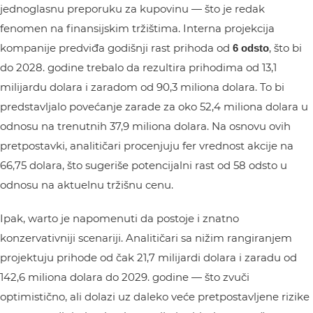
jednoglasnu preporuku za kupovinu — što je redak
fenomen na finansijskim tržištima. Interna projekcija
kompanije predviđa godišnji rast prihoda od
, što bi
6 odsto
do 2028. godine trebalo da rezultira prihodima od 13,1
milijardu dolara i zaradom od 90,3 miliona dolara. To bi
predstavljalo povećanje zarade za oko 52,4 miliona dolara u
odnosu na trenutnih 37,9 miliona dolara. Na osnovu ovih
pretpostavki, analitičari procenjuju fer vrednost akcije na
66,75 dolara, što sugeriše potencijalni rast od 58 odsto u
odnosu na aktuelnu tržišnu cenu.
Ipak, warto je napomenuti da postoje i znatno
konzervativniji scenariji. Analitičari sa nižim rangiranjem
projektuju prihode od čak 21,7 milijardi dolara i zaradu od
142,6 miliona dolara do 2029. godine — što zvuči
optimistično, ali dolazi uz daleko veće pretpostavljene rizike