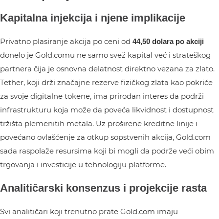
Kapitalna injekcija i njene implikacije
Privatno plasiranje akcija po ceni od
44,50 dolara po akciji
donelo je Gold.comu ne samo svež kapital već i strateškog
partnera čija je osnovna delatnost direktno vezana za zlato.
Tether, koji drži značajne rezerve fizičkog zlata kao pokriće
za svoje digitalne tokene, ima prirodan interes da podrži
infrastrukturu koja može da poveća likvidnost i dostupnost
tržišta plemenitih metala. Uz proširene kreditne linije i
povećano ovlašćenje za otkup sopstvenih akcija, Gold.com
sada raspolaže resursima koji bi mogli da podrže veći obim
trgovanja i investicije u tehnologiju platforme.
Analitičarski konsenzus i projekcije rasta
Svi analitičari koji trenutno prate Gold.com imaju