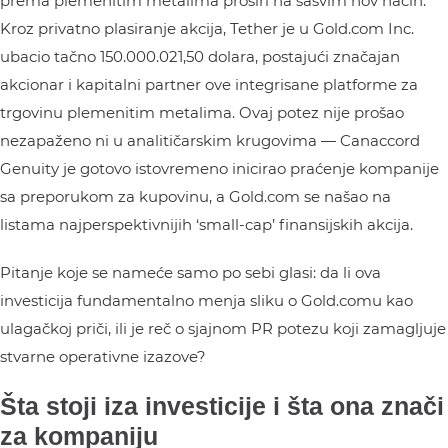
prema plemenitim metalima proširi na sasvim nov način.
Kroz privatno plasiranje akcija, Tether je u Gold.com Inc.
ubacio tačno 150.000.021,50 dolara, postajući značajan
akcionar i kapitalni partner ove integrisane platforme za
trgovinu plemenitim metalima. Ovaj potez nije prošao
nezapaženo ni u analitičarskim krugovima — Canaccord
Genuity je gotovo istovremeno inicirao praćenje kompanije
sa preporukom za kupovinu, a Gold.com se našao na
listama najperspektivnijih ‘small-cap’ finansijskih akcija.
Pitanje koje se nameće samo po sebi glasi: da li ova
investicija fundamentalno menja sliku o Gold.comu kao
ulagačkoj priči, ili je reč o sjajnom PR potezu koji zamagljuje
stvarne operativne izazove?
Šta stoji iza investicije i šta ona znači
za kompaniju