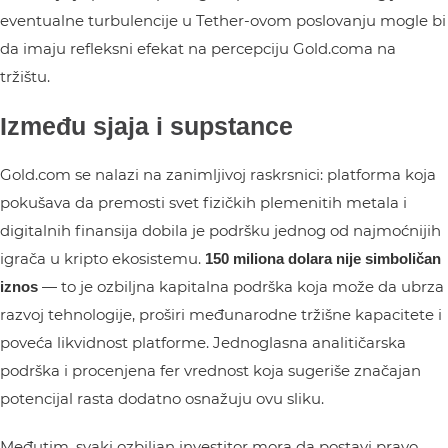
eventualne turbulencije u Tether-ovom poslovanju mogle bi
da imaju refleksni efekat na percepciju Gold.coma na
tržištu.
Između sjaja i supstance
Gold.com se nalazi na zanimljivoj raskrsnici: platforma koja
pokušava da premosti svet fizičkih plemenitih metala i
digitalnih finansija dobila je podršku jednog od najmoćnijih
igrača u kripto ekosistemu.
150 miliona dolara nije simboličan
— to je ozbiljna kapitalna podrška koja može da ubrza
iznos
razvoj tehnologije, proširi međunarodne tržišne kapacitete i
poveća likvidnost platforme. Jednoglasna analitičarska
podrška i procenjena fer vrednost koja sugeriše značajan
potencijal rasta dodatno osnažuju ovu sliku.
Međutim, svaki ozbiljan investitor mora da postavi pravo