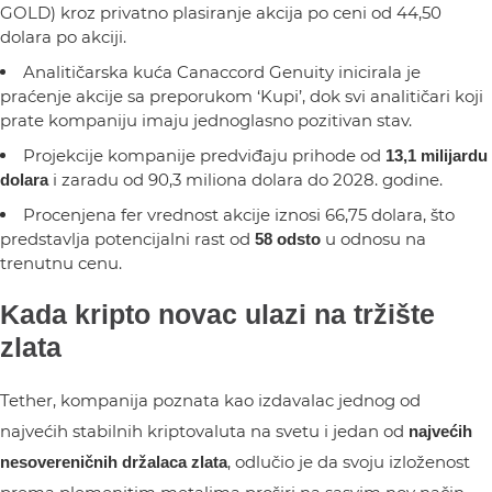
GOLD) kroz privatno plasiranje akcija po ceni od 44,50
dolara po akciji.
Analitičarska kuća Canaccord Genuity inicirala je
praćenje akcije sa preporukom ‘Kupi’, dok svi analitičari koji
prate kompaniju imaju jednoglasno pozitivan stav.
Projekcije kompanije predviđaju prihode od
13,1 milijardu
i zaradu od 90,3 miliona dolara do 2028. godine.
dolara
Procenjena fer vrednost akcije iznosi 66,75 dolara, što
predstavlja potencijalni rast od
u odnosu na
58 odsto
trenutnu cenu.
Kada kripto novac ulazi na tržište
zlata
Tether, kompanija poznata kao izdavalac jednog od
najvećih stabilnih kriptovaluta na svetu i jedan od
najvećih
, odlučio je da svoju izloženost
nesovereničnih držalaca zlata