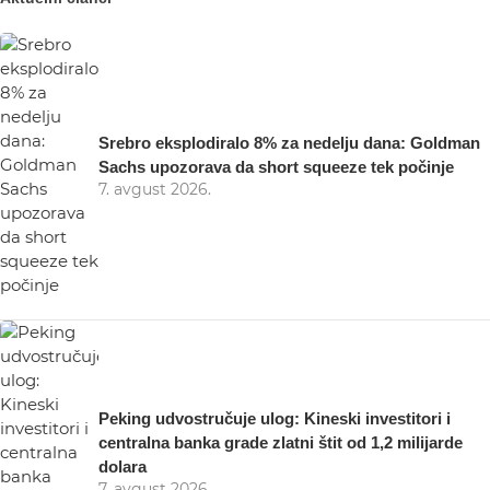
Srebro eksplodiralo 8% za nedelju dana: Goldman
Sachs upozorava da short squeeze tek počinje
7. avgust 2026.
Peking udvostručuje ulog: Kineski investitori i
centralna banka grade zlatni štit od 1,2 milijarde
dolara
7. avgust 2026.