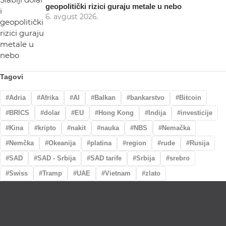
geopolitički rizici guraju metale u nebo
6. avgust 2026.
Tagovi
Adria
Afrika
AI
Balkan
bankarstvo
Bitcoin
BRICS
dolar
EU
Hong Kong
Indija
investicije
Kina
kripto
nakit
nauka
NBS
Nemačka
Nemčka
Okeanija
platina
region
rude
Rusija
SAD
SAD - Srbija
SAD tarife
Srbija
srebro
Swiss
Tramp
UAE
Vietnam
zlato
Lično preumzimanje paketa
Garancija autentičnosti i porekla
Realizacija na dan uplate