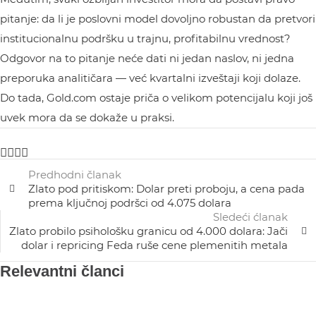
pitanje: da li je poslovni model dovoljno robustan da pretvori
institucionalnu podršku u trajnu, profitabilnu vrednost?
Odgovor na to pitanje neće dati ni jedan naslov, ni jedna
preporuka analitičara — već kvartalni izveštaji koji dolaze.
Do tada, Gold.com ostaje priča o velikom potencijalu koji još
uvek mora da se dokaže u praksi.
Predhodni članak
Zlato pod pritiskom: Dolar preti proboju, a cena pada
prema ključnoj podršci od 4.075 dolara
Sledeći ćlanak
Zlato probilo psihološku granicu od 4.000 dolara: Jači
dolar i repricing Feda ruše cene plemenitih metala
Relevantni članci