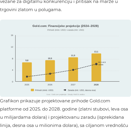
vezane za digitalnu konkurenciju i pritisak na marže u
trgovini zlatom u polugama.
Grafikon prikazuje projektovane prihode Gold.com
platforme od 2025. do 2028. godine (zlatni stubovi, leva osa
u milijardama dolara) i projektovanu zaradu (isprekidana
linija, desna osa u milionima dolara), sa ciljanom vrednošću