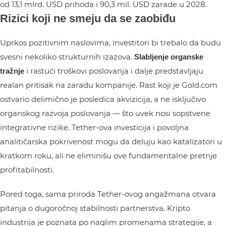
od 13,1 mlrd. USD prihoda i 90,3 mil. USD zarade u 2028.
Rizici koji ne smeju da se zaobiđu
Uprkos pozitivnim naslovima, investitori bi trebalo da budu
svesni nekoliko strukturnih izazova.
Slabljenje organske
i rastući troškovi poslovanja i dalje predstavljaju
tražnje
realan pritisak na zaradu kompanije. Rast koji je Gold.com
ostvario delimično je posledica akvizicija, a ne isključivo
organskog razvoja poslovanja — što uvek nosi sopstvene
integrativne rizike. Tether-ova investicija i povoljna
analitičarska pokrivenost mogu da deluju kao katalizatori u
kratkom roku, ali ne eliminišu ove fundamentalne pretnje
profitabilnosti.
Pored toga, sama priroda Tether-ovog angažmana otvara
pitanja o dugoročnoj stabilnosti partnerstva. Kripto
industrija je poznata po naglim promenama strategije, a