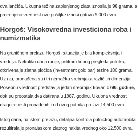
dva lančića. Ukupna težina zaplenjenog zlata iznosila je
90 grama
, a
procenjena vrednost ove pošiljke iznosi gotovo 9.000 evra.
Horgoš: Visokovredna investiciona roba i
numizmatika
Na graničnom prelazu Horgoš, situacija je bila kompleksnija i
vrednija. Nekoliko dana ranije, prilikom ličnog pregleda putnika,
otkrivena je zlatna pločica (investment gold bar) težine 100 grama.
Uz nju, pronađena su i tri nemačka srebrnjaka različitih dimenzija.
Posebnu vrednost predstavlja jedan srebrnjak kovan
1796. godine
,
dok su preostala dva datirana u 1987. godinu. Ukupna vrednost
dragocenosti pronađenih kod ovog putnika prelazi 14.500 evra.
Istog dana, na istom prelazu, detaljna kontrola putničkog automobila
rezultirala je pronalaskom zlatnog nakita vrednog oko 12.500 evra.