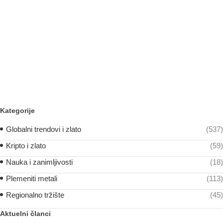
Kategorije
Globalni trendovi i zlato
(537)
Kripto i zlato
(59)
Nauka i zanimljivosti
(18)
Plemeniti metali
(113)
Regionalno tržište
(45)
Aktuelni članci