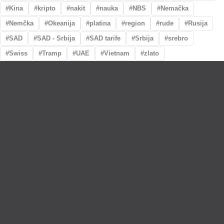
Kina
kripto
nakit
nauka
NBS
Nemačka
Nemčka
Okeanija
platina
region
rude
Rusija
SAD
SAD - Srbija
SAD tarife
Srbija
srebro
Swiss
Tramp
UAE
Vietnam
zlato
Lično preumzimanje paketa
Garancija autentičnosti i porekla
Realizacija na dan uplate
Otkup zlata po povoljnim cenama.
LOKACIJE
MENI
NALOG
Maksima Gorkog
Prodavnica
Korpa
5a
O nama
Moj nalog
Krunska 90
Spisak saradnika
Narudžbine
Bul. Mihaila Pupina
Najčešća pitanja
Spisak želja
5
Vesti
Bul Kralja
Aleksandra 441b