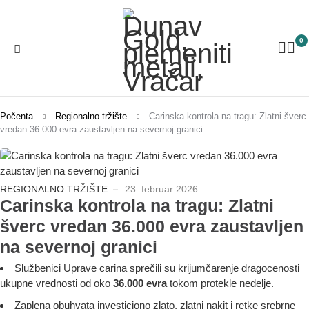
0
Počenta
Regionalno tržište
Carinska kontrola na tragu: Zlatni šverc
vredan 36.000 evra zaustavljen na severnoj granici
REGIONALNO TRŽIŠTE
23. februar 2026.
Carinska kontrola na tragu: Zlatni
šverc vredan 36.000 evra zaustavljen
na severnoj granici
Službenici Uprave carina sprečili su krijumčarenje dragocenosti
ukupne vrednosti od oko
36.000 evra
tokom protekle nedelje.
Zaplena obuhvata investiciono zlato, zlatni nakit i retke srebrne