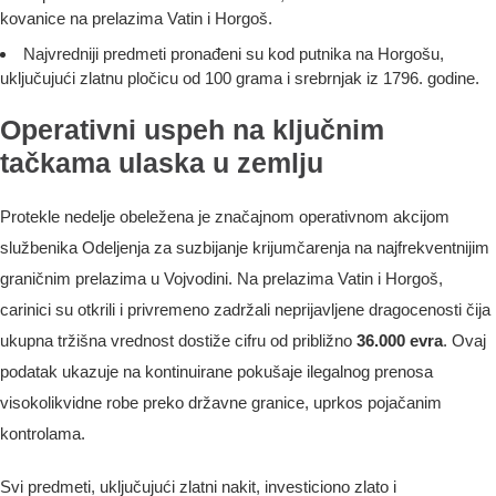
kovanice na prelazima Vatin i Horgoš.
Najvredniji predmeti pronađeni su kod putnika na Horgošu,
uključujući zlatnu pločicu od 100 grama i srebrnjak iz 1796. godine.
Operativni uspeh na ključnim
tačkama ulaska u zemlju
Protekle nedelje obeležena je značajnom operativnom akcijom
službenika Odeljenja za suzbijanje krijumčarenja na najfrekventnijim
graničnim prelazima u Vojvodini. Na prelazima Vatin i Horgoš,
carinici su otkrili i privremeno zadržali neprijavljene dragocenosti čija
ukupna tržišna vrednost dostiže cifru od približno
36.000 evra
. Ovaj
podatak ukazuje na kontinuirane pokušaje ilegalnog prenosa
visokolikvidne robe preko državne granice, uprkos pojačanim
kontrolama.
Svi predmeti, uključujući zlatni nakit, investiciono zlato i