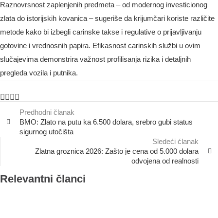
Raznovrsnost zaplenjenih predmeta – od modernog investicionog
zlata do istorijskih kovanica – sugeriše da krijumčari koriste različite
metode kako bi izbegli carinske takse i regulative o prijavljivanju
gotovine i vrednosnih papira. Efikasnost carinskih službi u ovim
slučajevima demonstrira važnost profilisanja rizika i detaljnih
pregleda vozila i putnika.
Predhodni članak
BMO: Zlato na putu ka 6.500 dolara, srebro gubi status
sigurnog utočišta
Sledeći ćlanak
Zlatna groznica 2026: Zašto je cena od 5.000 dolara
odvojena od realnosti
Relevantni članci