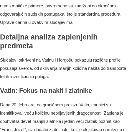
numizmatičke primere, privremeno su zadržani do okončanja
odgovarajućih sudskih postupaka, što je standardna procedura
Uprave carina u ovakvim slučajevima.
Detaljna analiza zaplenjenih
predmeta
Slučajevi otkriveni na Vatinu i Horgošu pokazuju različite profile
pokušaja šverca, od skrivanja manjih količina nakita do transporta
težih investicionih poluga.
Vatin: Fokus na nakit i zlatnike
Dana 20. februara, na graničnom prelazu Vatin, carinici su
identifikovali veću količinu neprijavljenih dragocenosti. Zaplena je
obuhvatila devet manjih zlatnika i jedan veći zlatnik poznat kao
“Franc Jozef”, uz dodatni zlatni nakit koji je uključivao narukvicu i