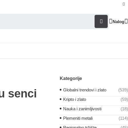
Nalog
Kategorije
 u senci
Globalni trendovi i zlato
(539)
Kripto i zlato
(59)
Nauka i zanimljivosti
(18)
Plemeniti metali
(114)
Regionalno tržište
(45)