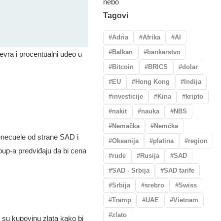
Tagovi
Adria
Afrika
AI
Balkan
bankarstvo
evra i procentualni udeo u
Bitcoin
BRICS
dolar
EU
Hong Kong
Indija
investicije
Kina
kripto
nakit
nauka
NBS
Nemačka
Nemčka
Venecuele od strane SAD i
Okeanija
platina
region
group-a predviđaju da bi cena
rude
Rusija
SAD
SAD - Srbija
SAD tarife
Srbija
srebro
Swiss
Tramp
UAE
Vietnam
zlato
le su kupovinu zlata kako bi