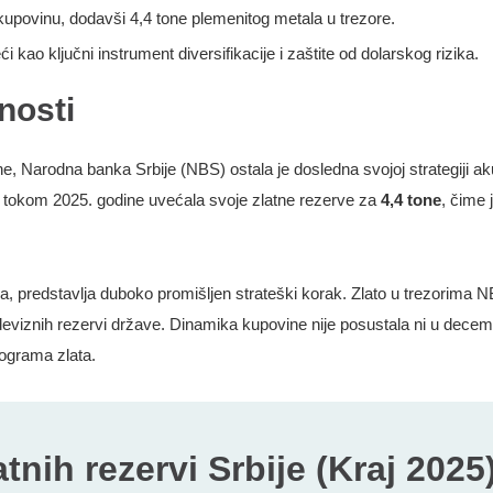
kupovinu, dodavši 4,4 tone plemenitog metala u trezore.
 kao ključni instrument diversifikacije i zaštite od dolarskog rizika.
nosti
ine, Narodna banka Srbije (NBS) ostala je dosledna svojoj strategiji a
 je tokom 2025. godine uvećala svoje zlatne rezerve za
4,4 tone
, čime 
, predstavlja duboko promišljen strateški korak. Zlato u trezorima N
h deviznih rezervi države. Dinamika kupovine nije posustala ni u dec
lograma zlata.