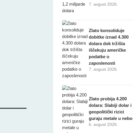
7. avgust 2026.
Zlato konsoliduje
dobitke iznad 4.300
dolara dok tržišta
iščekuju američke
podatke o
zaposlenosti
7. avgust 2026.
Zlato probija 4.200
dolara: Slabiji dolar i
geopolitički rizici
guraju metale u nebo
6. avgust 2026.