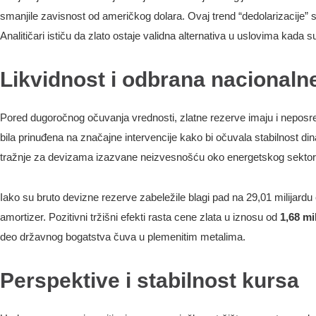
smanjile zavisnost od američkog dolara. Ovaj trend “dedolarizacije” sl
Analitičari ističu da zlato ostaje validna alternativa u uslovima kada s
Likvidnost i odbrana nacionaln
Pored dugoročnog očuvanja vrednosti, zlatne rezerve imaju i neposr
bila prinuđena na značajne intervencije kako bi očuvala stabilnost 
tražnje za devizama izazvane neizvesnošću oko energetskog sektora 
Iako su bruto devizne rezerve zabeležile blagi pad na 29,01 milijard
amortizer. Pozitivni tržišni efekti rasta cene zlata u iznosu od
1,68 mi
deo državnog bogatstva čuva u plemenitim metalima.
Perspektive i stabilnost kursa