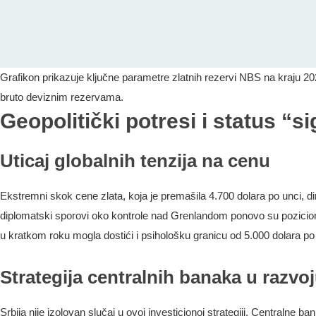
Grafikon prikazuje ključne parametre zlatnih rezervi NBS na kraju 20
bruto deviznim rezervama.
Geopolitički potresi i status “s
Uticaj globalnih tenzija na cenu
Ekstremni skok cene zlata, koja je premašila 4.700 dolara po unci, di
diplomatski sporovi oko kontrole nad Grenlandom ponovo su pozicion
u kratkom roku mogla dostići i psihološku granicu od 5.000 dolara po
Strategija centralnih banaka u razvo
Srbija nije izolovan slučaj u ovoj investicionoj strategiji. Centralne b