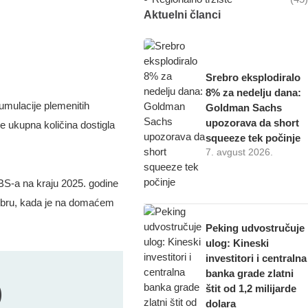
Aktuelni članci
Srebro eksplodiralo
8% za nedelju dana:
kumulacije plemenitih
Goldman Sachs
upozorava da short
je ukupna količina dostigla
squeeze tek počinje
7. avgust 2026.
BS-a na kraju 2025. godine
embru, kada je na domaćem
Peking udvostručuje
ulog: Kineski
investitori i centralna
banka grade zlatni
štit od 1,2 milijarde
dolara