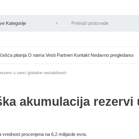
češća pitanja
O nama
Vesti
Partneri
Kontakt
Nedavno pregledano
 rezervi u senci globalne nestabilnosti
teška akumulacija rezervi
na vrednost procenjena na 6,2 milijarde evra.