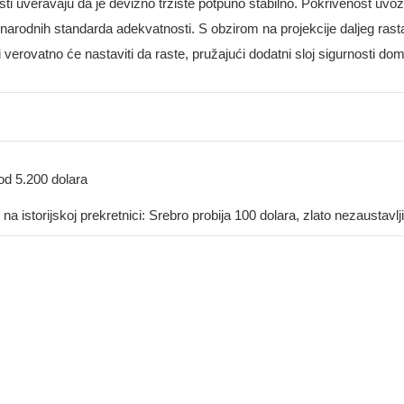
 uveravaju da je devizno tržište potpuno stabilno. Pokrivenost uvoz
arodnih standarda adekvatnosti. S obzirom na projekcije daljeg rast
verovatno će nastaviti da raste, pružajući dodatni sloj sigurnosti d
od 5.200 dolara
 na istorijskoj prekretnici: Srebro probija 100 dolara, zlato nezaustavl