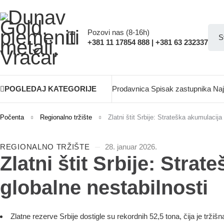
Pozovi nas (8-16h)
+381 11 17854 888 | +381 63 232337
POGLEDAJ KATEGORIJE
Prodavnica
Spisak zastupnika
Naj
Počenta
Regionalno tržište
Zlatni štit Srbije: Strateška akumulacija
REGIONALNO TRŽIŠTE
28. januar 2026.
Zlatni štit Srbije: Stra
globalne nestabilnosti
Zlatne rezerve Srbije dostigle su rekordnih 52,5 tona, čija je tržiš