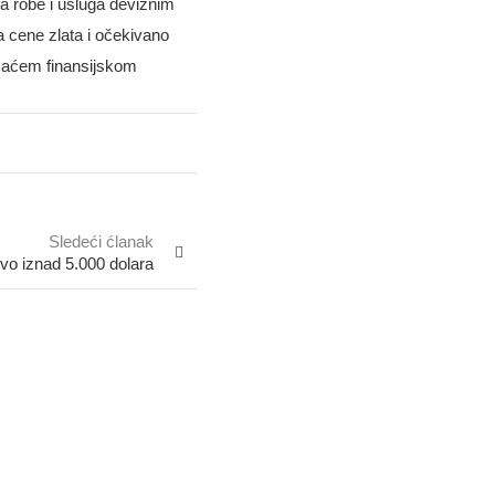
a robe i usluga deviznim
a cene zlata i očekivano
omaćem finansijskom
Sledeći ćlanak
jivo iznad 5.000 dolara