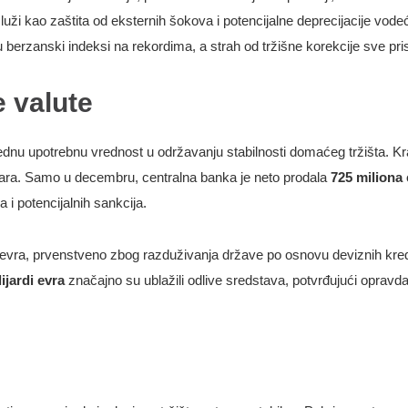
uži kao zaštita od eksternih šokova i potencijalne deprecijacije vodeć
u berzanski indeksi na rekordima, a strah od tržišne korekcije sve prisu
e valute
ednu upotrebnu vrednost u održavanju stabilnosti domaćeg tržišta. K
dinara. Samo u decembru, centralna banka je neto prodala
725 miliona 
i potencijalnih sankcija.
u evra, prvenstveno zbog razduživanja države po osnovu deviznih kredi
lijardi evra
značajno su ublažili odlive sredstava, potvrđujući oprav