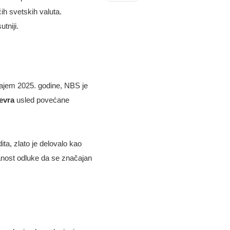
ih svetskih valuta.
tniji.
rajem 2025. godine, NBS je
evra
usled povećane
ta, zlato je delovalo kao
danost odluke da se značajan