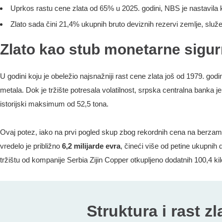
Uprkos rastu cene zlata od 65% u 2025. godini, NBS je nastavila 
Zlato sada čini 21,4% ukupnih bruto deviznih rezervi zemlje, služeći
Zlato kao stub monetarne sigur
U godini koju je obeležio najsnažniji rast cene zlata još od 1979. god
metala. Dok je tržište potresala volatilnost, srpska centralna banka
istorijski maksimum od 52,5 tona.
Ovaj potez, iako na prvi pogled skup zbog rekordnih cena na berzama
vredelo je približno
6,2 milijarde evra
, čineći više od petine ukupni
tržištu od kompanije Serbia Zijin Copper otkupljeno dodatnih 100,4 ki