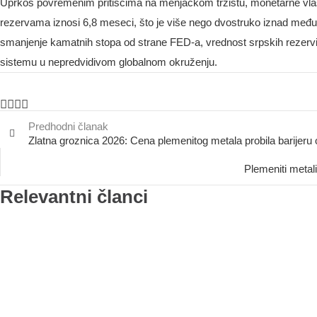
Uprkos povremenim pritiscima na menjačkom tržištu, monetarne vlasti
rezervama iznosi 6,8 meseci, što je više nego dvostruko iznad međun
smanjenje kamatnih stopa od strane FED-a, vrednost srpskih rezervi 
sistemu u nepredvidivom globalnom okruženju.
Predhodni članak
Zlatna groznica 2026: Cena plemenitog metala probila barijeru 
Plemeniti metali
Relevantni članci