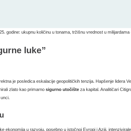
25. godine: ukupnu količinu u tonama, tržišnu vrednost u milijardama 
igurne luke”
rektna je posledica eskalacije geopolitičkih tenzija. Hapšenje lidera 
irali zlato kao primarno
sigurno utočište
za kapital. Analitičari Citi
 unci.
ju
anke ekonomija u razvoju, posebno u istočnoj Evropi i Aziji, intenzivira