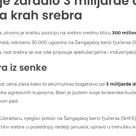
 je zaradio 3 milijarde
a krah srebra
otvorio je kratku poziciju na srebro vrednu blizu
300 milio
ala, odnosno 30.000 ugovora na Šangajskoj berzi fjučersa (
rast srebra se sve više pripisuje spekulacijama i industrijskoj
ra iz senke
ki rast cena zlata kako bi akumulirao bogatstvo od
3 milijarde d
vka agresivnih kupovina, Bian je putem svoje brokerske kuć
kori pad.
Gibraltaru, njegovi potezi na Šangajskoj berzi fjučersa (SHFE
iv srebra u poslednjoj nedelji januara, upravo u trenutku k