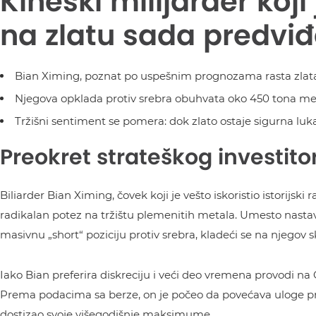
Kineski milijarder koji
na zlatu sada predviđ
Bian Ximing, poznat po uspešnim prognozama rasta zlata, 
Njegova opklada protiv srebra obuhvata oko 450 tona met
Tržišni sentiment se pomera: dok zlato ostaje sigurna luka, 
Preokret strateškog investito
Biliarder Bian Ximing, čovek koji je vešto iskoristio istorijs
radikalan potez na tržištu plemenitih metala. Umesto nasta
masivnu „short“ poziciju protiv srebra, kladeći se na njegov s
Iako Bian preferira diskreciju i veći deo vremena provodi na 
Prema podacima sa berze, on je počeo da povećava uloge prot
dostizao svoje višegodišnje maksimume.