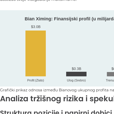
Grafički prikaz odnosa između Bianovog ukupnog profita na z
Analiza tržišnog rizika i spek
Struktura pozicije i papirni dobici