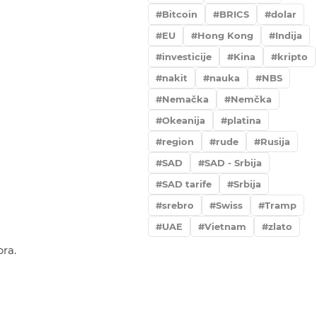
Bitcoin
BRICS
dolar
EU
Hong Kong
Indija
investicije
Kina
kripto
nakit
nauka
NBS
Nemačka
Nemčka
Okeanija
platina
region
rude
Rusija
SAD
SAD - Srbija
SAD tarife
Srbija
srebro
Swiss
Tramp
UAE
Vietnam
zlato
bra.