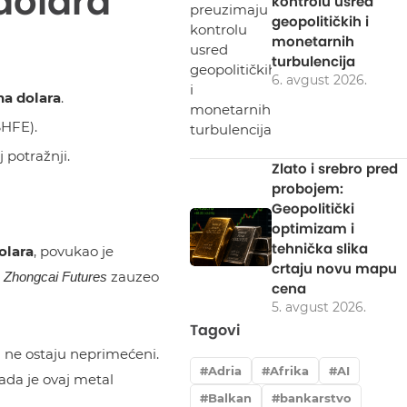
 dolara
kontrolu usred
geopolitičkih i
monetarnih
turbulencija
6. avgust 2026.
na dolara
.
SHFE).
 potražnji.
Zlato i srebro pred
probojem:
Geopolitički
optimizam i
tehnička slika
olara
, povukao je
crtaju novu mapu
e
zauzeo
Zhongcai Futures
cena
5. avgust 2026.
Tagovi
) ne ostaju neprimećeni.
Adria
Afrika
AI
ada je ovaj metal
Balkan
bankarstvo