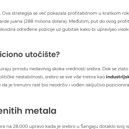
. Ova strategija se već pokazala profitabilnom u kratkom ro
rde juana (288 miliona dolara). Međutim, put do ovog profit
likvidira određene pozicije uz gubitak kako bi upravljao visok
ticiono utočište?
uiraju prirodu nedavnog skoka vrednosti srebra. Dok se zlato
itičke nestabilnosti, srebro se sve više tretira kao
industrijs
a je trenutni rast bio neodrživ i vođen isključivo pozicionir
enitih metala
a na 28.000 upravo kada je srebro u Šangaju dotaklo svoj ist