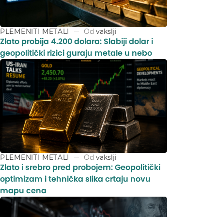
PLEMENITI METALI
Od
vakslji
Zlato probija 4.200 dolara: Slabiji dolar i
geopolitički rizici guraju metale u nebo
PLEMENITI METALI
Od
vakslji
Zlato i srebro pred probojem: Geopolitički
optimizam i tehnička slika crtaju novu
mapu cena