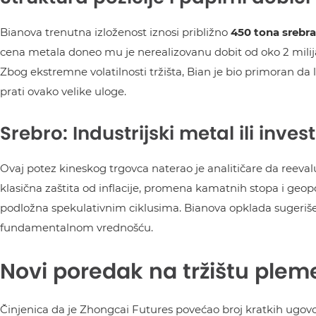
Bianova trenutna izloženost iznosi približno
450 tona srebra
cena metala doneo mu je nerealizovanu dobit od oko 2 milija
Zbog ekstremne volatilnosti tržišta, Bian je bio primoran da 
prati ovako velike uloge.
Srebro: Industrijski metal ili inves
Ovaj potez kineskog trgovca naterao je analitičare da reeval
klasična zaštita od inflacije, promena kamatnih stopa i geopol
podložna spekulativnim ciklusima. Bianova opklada sugeriše d
fundamentalnom vrednošću.
Novi poredak na tržištu plem
Činjenica da je Zhongcai Futures povećao broj kratkih ugovor