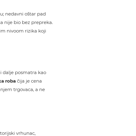
ku; nedavni oštar pad
a nije bio bez prepreka.
im nivoom rizika koji
 i dalje posmatra kao
ka roba
čija je cena
anjem trgovaca, a ne
orijski vrhunac,