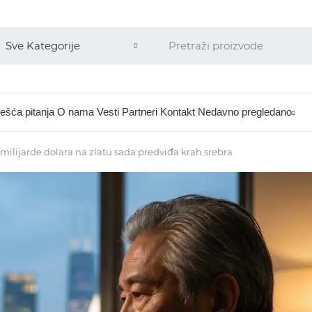
ešća pitanja
O nama
Vesti
Partneri
Kontakt
Nedavno pregledano
3 milijarde dolara na zlatu sada predviđa krah srebra