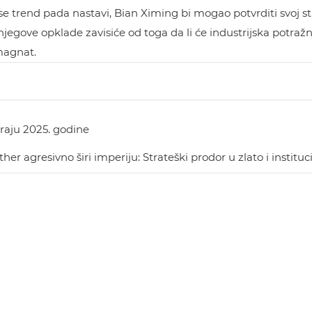
se trend pada nastavi, Bian Ximing bi mogao potvrditi svoj s
njegove opklade zavisiće od toga da li će industrijska potražn
magnat.
kraju 2025. godine
ther agresivno širi imperiju: Strateški prodor u zlato i instit