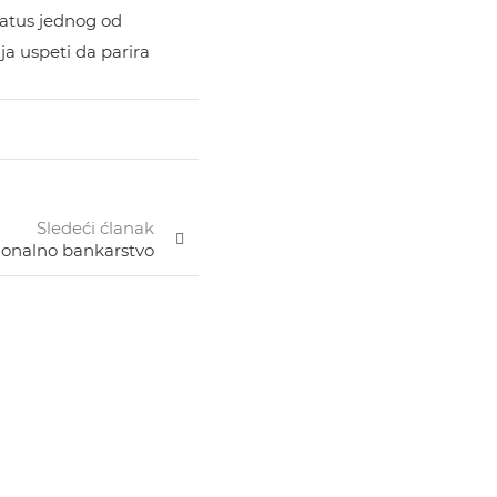
tatus jednog od
ja uspeti da parira
Sledeći ćlanak
ucionalno bankarstvo