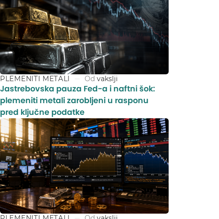
PLEMENITI METALI
Od
vakslji
Jastrebovska pauza Fed-a i naftni šok:
plemeniti metali zarobljeni u rasponu
pred ključne podatke
PLEMENITI METALI
Od
vakslji