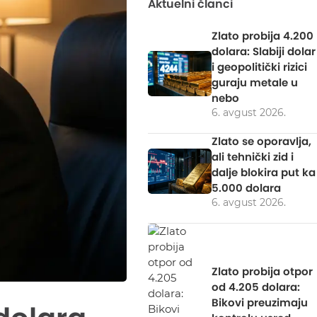
Aktuelni članci
Zlato probija 4.200
dolara: Slabiji dolar
i geopolitički rizici
guraju metale u
nebo
6. avgust 2026.
Zlato se oporavlja,
ali tehnički zid i
dalje blokira put ka
5.000 dolara
6. avgust 2026.
Zlato probija otpor
od 4.205 dolara:
Bikovi preuzimaju