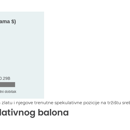
latu i njegove trenutne spekulativne pozicije na tržištu sre
ulativnog balona