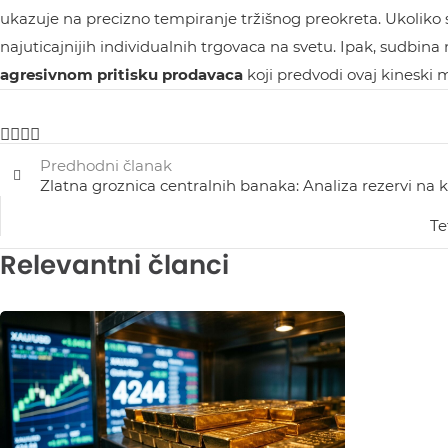
ukazuje na precizno tempiranje tržišnog preokreta. Ukoliko 
najuticajnijih individualnih trgovaca na svetu. Ipak, sudbina 
agresivnom pritisku prodavaca
koji predvodi ovaj kineski 
Predhodni članak
Zlatna groznica centralnih banaka: Analiza rezervi na 
Te
Relevantni članci