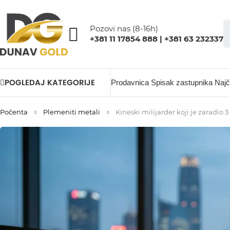
Pozovi nas (8-16h)
+381 11 17854 888 | +381 63 232337
POGLEDAJ KATEGORIJE
Prodavnica
Spisak zastupnika
Najč
Počenta
Plemeniti metali
Kineski milijarder koji je zaradio 