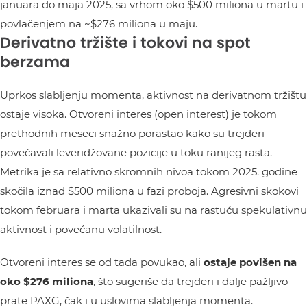
januara do maja 2025, sa vrhom oko $500 miliona u martu i
povlačenjem na ~$276 miliona u maju.
Derivatno tržište i tokovi na spot
berzama
Uprkos slabljenju momenta, aktivnost na derivatnom tržištu
ostaje visoka. Otvoreni interes (open interest) je tokom
prethodnih meseci snažno porastao kako su trejderi
povećavali leveridžovane pozicije u toku ranijeg rasta.
Metrika je sa relativno skromnih nivoa tokom 2025. godine
skočila iznad $500 miliona u fazi proboja. Agresivni skokovi
tokom februara i marta ukazivali su na rastuću spekulativnu
aktivnost i povećanu volatilnost.
Otvoreni interes se od tada povukao, ali
ostaje povišen na
oko $276 miliona
, što sugeriše da trejderi i dalje pažljivo
prate PAXG, čak i u uslovima slabljenja momenta.