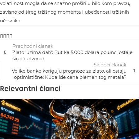
volatilnost mogla da se snažno proširi u bilo kom pravcu,
zavisno od šireg tržišnog momenta i ubeđenosti tržišnih
učesnika.
Predhodni članak
Zlato ‘uzima dah’: Put ka 5.000 dolara po unci ostaje
širom otvoren
Sledeći ćlanak
Velike banke koriguju prognoze za zlato, ali ostaju
optimistične: Kuda ide cena plemenitog metala?
Relevantni članci