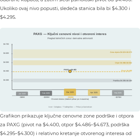
Ukoliko ovaj nivo popusti, sledeća stanica bila bi $4.300 i
$4.295.
Grafikon prikazuje ključne cenovne zone podrške i otpora
za PAXG (pivot na $4.400, otpor $4.486–$4.673, podrška
$4.295–$4.300) i relativno kretanje otvorenog interesa od