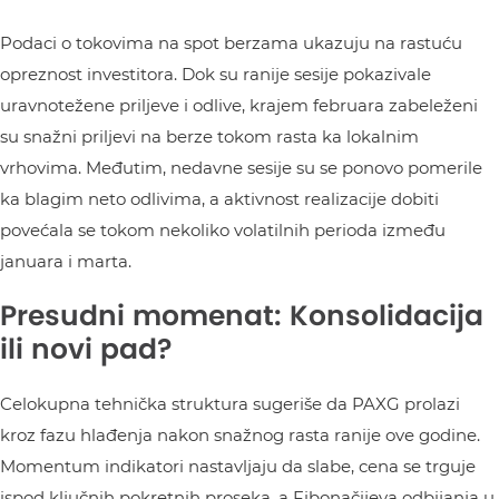
Podaci o tokovima na spot berzama ukazuju na rastuću
opreznost investitora. Dok su ranije sesije pokazivale
uravnotežene priljeve i odlive, krajem februara zabeleženi
su snažni priljevi na berze tokom rasta ka lokalnim
vrhovima. Međutim, nedavne sesije su se ponovo pomerile
ka blagim neto odlivima, a aktivnost realizacije dobiti
povećala se tokom nekoliko volatilnih perioda između
januara i marta.
Presudni momenat: Konsolidacija
ili novi pad?
Celokupna tehnička struktura sugeriše da PAXG prolazi
kroz fazu hlađenja nakon snažnog rasta ranije ove godine.
Momentum indikatori nastavljaju da slabe, cena se trguje
ispod ključnih pokretnih proseka, a Fibonačijeva odbijanja u