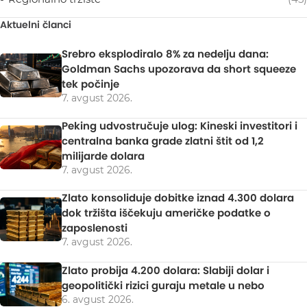
Aktuelni članci
Srebro eksplodiralo 8% za nedelju dana:
Goldman Sachs upozorava da short squeeze
tek počinje
7. avgust 2026.
Peking udvostručuje ulog: Kineski investitori i
centralna banka grade zlatni štit od 1,2
milijarde dolara
7. avgust 2026.
Zlato konsoliduje dobitke iznad 4.300 dolara
dok tržišta iščekuju američke podatke o
zaposlenosti
7. avgust 2026.
Zlato probija 4.200 dolara: Slabiji dolar i
geopolitički rizici guraju metale u nebo
6. avgust 2026.