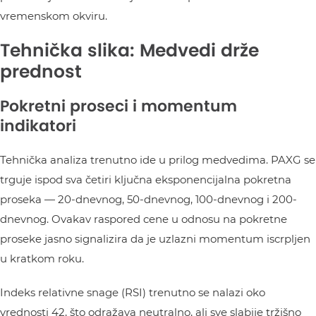
vremenskom okviru.
Tehnička slika: Medvedi drže
prednost
Pokretni proseci i momentum
indikatori
Tehnička analiza trenutno ide u prilog medvedima. PAXG se
trguje ispod sva četiri ključna eksponencijalna pokretna
proseka — 20-dnevnog, 50-dnevnog, 100-dnevnog i 200-
dnevnog. Ovakav raspored cene u odnosu na pokretne
proseke jasno signalizira da je uzlazni momentum iscrpljen
u kratkom roku.
Indeks relativne snage (RSI) trenutno se nalazi oko
vrednosti 42, što odražava neutralno, ali sve slabije tržišno