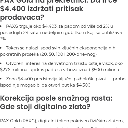
PAX Gold na prekretnici: Da li će
$4.400 izdržati pritisak
prodavaca?
PAXG trguje oko $4.403, sa padom od više od 2% u
poslednjih 24 sata i nedeljnim gubitkom koji se približava
3%
Token se nalazi ispod svih ključnih eksponencijalnih
pokretnih proseka (20, 50, 100 i 200-dnevnog)
Otvoreni interes na derivatnom tržištu ostaje visok, oko
$276 miliona, uprkos padu sa vrhova iznad $500 miliona
Zona $4.400 predstavlja ključni psihološki pivot — proboj
ispod nje mogao bi da otvori put ka $4.300
Korekcija posle snažnog rasta:
Gde stoji digitalno zlato?
PAX Gold (PAXG), digitalni token pokriven fizičkim zlatom,