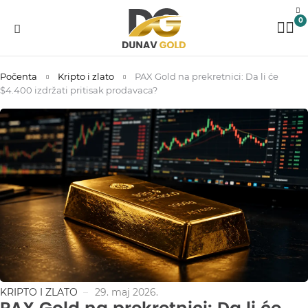
0
Počenta
Kripto i zlato
PAX Gold na prekretnici: Da li će
$4.400 izdržati pritisak prodavaca?
KRIPTO I ZLATO
29. maj 2026.