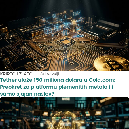
KRIPTO I ZLATO
Od
vakslji
Tether ulaže 150 miliona dolara u Gold.com:
Preokret za platformu plemenitih metala ili
samo sjajan naslov?