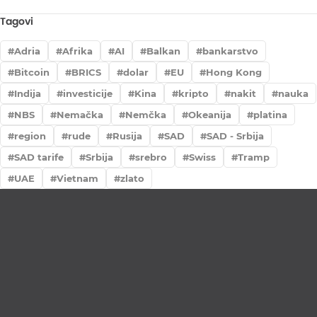
Tagovi
Adria
Afrika
AI
Balkan
bankarstvo
Bitcoin
BRICS
dolar
EU
Hong Kong
Indija
investicije
Kina
kripto
nakit
nauka
NBS
Nemačka
Nemčka
Okeanija
platina
region
rude
Rusija
SAD
SAD - Srbija
SAD tarife
Srbija
srebro
Swiss
Tramp
UAE
Vietnam
zlato
Lično preumzimanje paketa
Garancija autentičnosti i porekla
Realizacija na dan uplate
Otkup zlata po povoljnim cenama.
LOKACIJE
MENI
NALOG