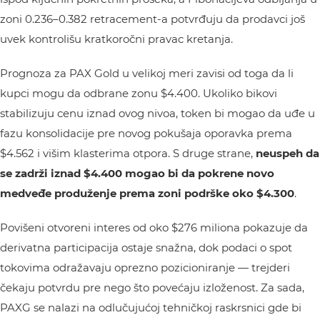
zoni 0.236–0.382 retracement-a potvrđuju da prodavci još
uvek kontrolišu kratkoročni pravac kretanja.
Prognoza za PAX Gold u velikoj meri zavisi od toga da li
kupci mogu da odbrane zonu $4.400. Ukoliko bikovi
stabilizuju cenu iznad ovog nivoa, token bi mogao da uđe u
fazu konsolidacije pre novog pokušaja oporavka prema
$4.562 i višim klasterima otpora. S druge strane,
neuspeh da
se zadrži iznad $4.400 mogao bi da pokrene novo
medveđe produženje prema zoni podrške oko $4.300
.
Povišeni otvoreni interes od oko $276 miliona pokazuje da
derivatna participacija ostaje snažna, dok podaci o spot
tokovima odražavaju oprezno pozicioniranje — trejderi
čekaju potvrdu pre nego što povećaju izloženost. Za sada,
PAXG se nalazi na odlučujućoj tehničkoj raskrsnici gde bi