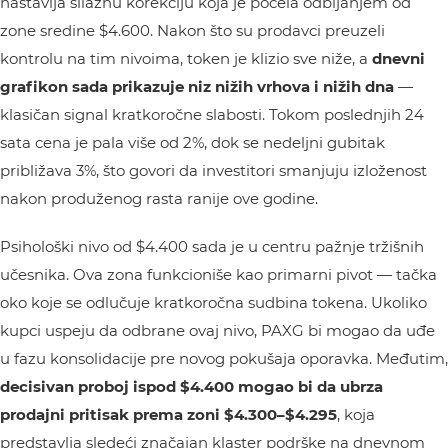
nastavlja silaznu korekciju koja je počela odbijanjem od
zone sredine $4.600. Nakon što su prodavci preuzeli
kontrolu na tim nivoima, token je klizio sve niže, a
dnevni
grafikon sada prikazuje niz nižih vrhova i nižih dna
—
klasičan signal kratkoročne slabosti. Tokom poslednjih 24
sata cena je pala više od 2%, dok se nedeljni gubitak
približava 3%, što govori da investitori smanjuju izloženost
nakon produženog rasta ranije ove godine.
Psihološki nivo od $4.400 sada je u centru pažnje tržišnih
učesnika. Ova zona funkcioniše kao primarni pivot — tačka
oko koje se odlučuje kratkoročna sudbina tokena. Ukoliko
kupci uspeju da odbrane ovaj nivo, PAXG bi mogao da uđe
u fazu konsolidacije pre novog pokušaja oporavka. Međutim,
decisivan proboj ispod $4.400 mogao bi da ubrza
prodajni pritisak prema zoni $4.300–$4.295
, koja
predstavlja sledeći značajan klaster podrške na dnevnom