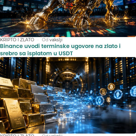
KRIPTO I ZLATO
Od
vakslji
Binance uvodi terminske ugovore na zlato i
srebro sa isplatom u USDT