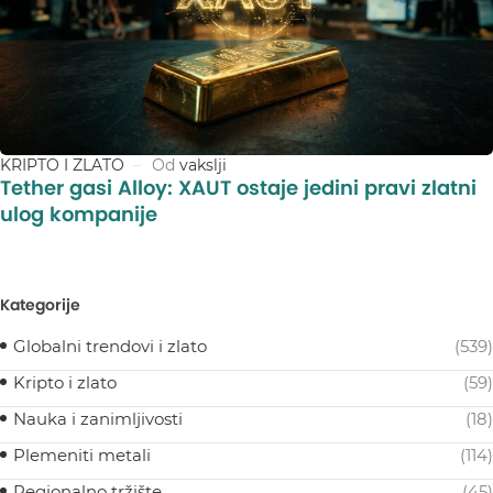
KRIPTO I ZLATO
Od
vakslji
Tether gasi Alloy: XAUT ostaje jedini pravi zlatni
ulog kompanije
Kategorije
Globalni trendovi i zlato
(539)
Kripto i zlato
(59)
Nauka i zanimljivosti
(18)
Plemeniti metali
(114)
Regionalno tržište
(45)