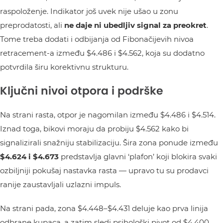
raspoloženje. Indikator još uvek nije ušao u zonu
preprodatosti, ali
ne daje ni ubedljiv signal za preokret
.
Tome treba dodati i odbijanja od Fibonačijevih nivoa
retracement-a između $4.486 i $4.562, koja su dodatno
potvrdila širu korektivnu strukturu.
Ključni nivoi otpora i podrške
Na strani rasta, otpor je nagomilan između $4.486 i $4.514.
Iznad toga, bikovi moraju da probiju $4.562 kako bi
signalizirali snažniju stabilizaciju. Šira zona ponude između
$4.624 i $4.673
predstavlja glavni ‘plafon’ koji blokira svaki
ozbiljniji pokušaj nastavka rasta — upravo tu su prodavci
ranije zaustavljali uzlazni impuls.
Na strani pada, zona $4.448–$4.431 deluje kao prva linija
odbrane kupaca, a zatim sledi psihološki pivot od $4.400.