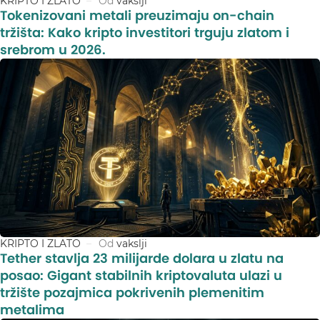
KRIPTO I ZLATO
Od
vakslji
Tokenizovani metali preuzimaju on-chain
tržišta: Kako kripto investitori trguju zlatom i
srebrom u 2026.
KRIPTO I ZLATO
Od
vakslji
Tether stavlja 23 milijarde dolara u zlatu na
posao: Gigant stabilnih kriptovaluta ulazi u
tržište pozajmica pokrivenih plemenitim
metalima