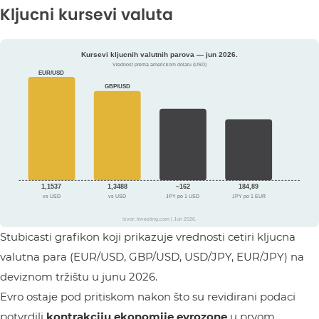
Kljucni kursevi valuta
Stubicasti grafikon koji prikazuje vrednosti cetiri kljucna
valutna para (EUR/USD, GBP/USD, USD/JPY, EUR/JPY) na
deviznom tržištu u junu 2026.
Evro ostaje pod pritiskom nakon što su revidirani podaci
potvrdili
kontrakciju ekonomije evrozone
u prvom