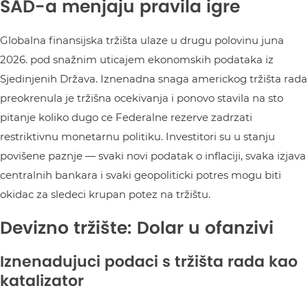
SAD-a menjaju pravila igre
Globalna finansijska tržišta ulaze u drugu polovinu juna
2026. pod snažnim uticajem ekonomskih podataka iz
Sjedinjenih Država. Iznenadna snaga americkog tržišta rada
preokrenula je tržišna ocekivanja i ponovo stavila na sto
pitanje koliko dugo ce Federalne rezerve zadrzati
restriktivnu monetarnu politiku. Investitori su u stanju
povišene paznje — svaki novi podatak o inflaciji, svaka izjava
centralnih bankara i svaki geopoliticki potres mogu biti
okidac za sledeci krupan potez na tržištu.
Devizno tržište: Dolar u ofanzivi
Iznenadujuci podaci s tržišta rada kao
katalizator