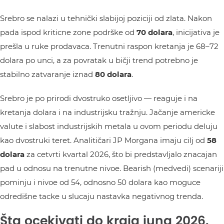
Srebro se nalazi u tehnički slabijoj poziciji od zlata. Nakon
pada ispod kriticne zone podrške od
70 dolara
, inicijativa je
prešla u ruke prodavaca. Trenutni raspon kretanja je 68–72
dolara po unci, a za povratak u bičji trend potrebno je
stabilno zatvaranje iznad
80 dolara
.
Srebro je po prirodi dvostruko osetljivo — reaguje i na
kretanja dolara i na industrijsku tražnju. Jačanje americke
valute i slabost industrijskih metala u ovom periodu deluju
kao dvostruki teret. Analitičari JP Morgana imaju cilj od
58
dolara
za cetvrti kvartal 2026, što bi predstavljalo znacajan
pad u odnosu na trenutne nivoe. Bearish (medvedi) scenariji
pominju i nivoe od 54, odnosno 50 dolara kao moguce
odredišne tacke u slucaju nastavka negativnog trenda.
Šta ocekivati do kraja juna 2026.