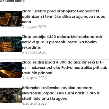
Aktuelni članci
Zlato i srebro pred probojem: Geopolitički
optimizam i tehnička slika crtaju novu mapu
cena
5. avgust 2026.
Zlato probija 4.140 dolara: Makroekonomski
vetrovi guraju plemeniti metal ka novim
rekordima
5. avgust 2026.
Zlato se drži iznad 4.000 dolara: Kineski ETF-
ovi i neizvesnost oko Fed-a neutrališu pritisak
rastućih prinosa
4. avgust 2026.
Britanska kraljevska kovnica pretvara
elektronski otpad u luksuzni nakit: Zlato iz
starih telefona i krugova
4. avgust 2026.