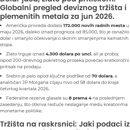
Globalni pregled deviznog tržišta i
plemenitih metala za jun 2026.
Američka privreda dodala
172.000 novih radnih mesta
u
maju 2026, daleko iznad prognoza od 85.000, što je osnažilo
dolar i smanjilo očekivanja o skorim smanjenjima kamatnih
stopa.
Zlato trguje iznad
4.300 dolara po unci
, ali je proboj
ispod 200-dnevnog pokretnog proseka povećao kratkoročni
pritisak na prodaju.
Srebro je palo ispod ključne podrške od
70 dolara
, a
analitičari JP Morgana ciljaju nivo od 58 dolara do kraja
četvrtog kvartala 2026.
Federalne rezerve glasale su
8 prema 4
na poslednjem
zasedanju, što otkriva rastuće neslaganje medu kreatorima
monetarne politike.
Tržišta na raskrsnici: Jaki podaci iz