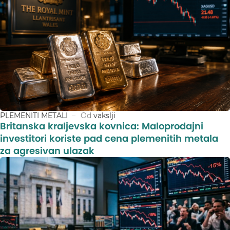
PLEMENITI METALI
Od
vakslji
Britanska kraljevska kovnica: Maloprodajni
investitori koriste pad cena plemenitih metala
za agresivan ulazak