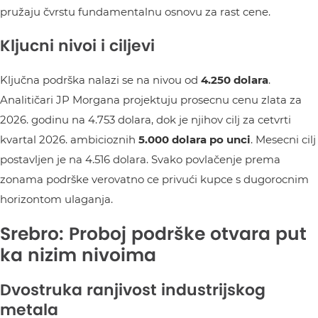
pružaju čvrstu fundamentalnu osnovu za rast cene.
Kljucni nivoi i ciljevi
Ključna podrška nalazi se na nivou od
4.250 dolara
.
Analitičari JP Morgana projektuju prosecnu cenu zlata za
2026. godinu na 4.753 dolara, dok je njihov cilj za cetvrti
kvartal 2026. ambicioznih
5.000 dolara po unci
. Mesecni cilj
postavljen je na 4.516 dolara. Svako povlačenje prema
zonama podrške verovatno ce privući kupce s dugorocnim
horizontom ulaganja.
Srebro: Proboj podrške otvara put
ka nizim nivoima
Dvostruka ranjivost industrijskog
metala