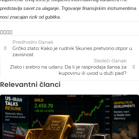
predstavlja savet za ulaganje. Trgovanje finansijskim instrumentima
nosi znacajan rizik od gubitka.
Predhodni članak
Grčko zlato: Kako je rudnik Skuries pretvorio otpor u
zavisnost
Sledeći ćlanak
Zlato i srebro na udaru: Da li je rasprodaja šansa za
kupovinu ili uvod u duži pad?
Relevantni članci