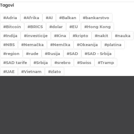
Tagovi
Adria
Afrika
AI
Balkan
bankarstvo
Bitcoin
BRICS
dolar
EU
Hong Kong
Indija
investicije
Kina
kripto
nakit
nauka
NBS
Nemačka
Nemčka
Okeanija
platina
region
rude
Rusija
SAD
SAD - Srbija
SAD tarife
Srbija
srebro
Swiss
Tramp
UAE
Vietnam
zlato
Lično preumzimanje paketa
Garancija autentičnosti i porekla
Realizacija na dan uplate
Otkup zlata po povoljnim cenama.
LOKACIJE
MENI
NALOG