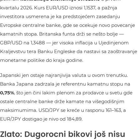
kvartalu 2026. Kurs EUR/USD iznosi 1,1537, a pažnja
investitora usmerena je ka predstojećem zasedanju
Evropske centralne banke, gde se ocekuje novo povecanje
kamatnih stopa. Britanska funta drži se nešto bolje —
GBP/USD na 1,3488 — jer visoka inflacija u Ujedinjenom
Kraljevstvu tera Banku Engleske da nastavi sa zaoštravanje
monetarne politike do kraja godine.
Japanski jen ostaje najranjivija valuta u ovom trenutku.
Banka Japana zadrzala je referentnu kamatnu stopu na
0,75%
, što jen čini lakim plenom za prodavce u svetu gde
ostale centralne banke drže kamate na višegodišnjim
maksimumima. USD/JPY se kreće u rasponu 161–163, a
EUR/JPY dostigao je nivo od 184,89.
Zlato: Dugorocni bikovi još nisu