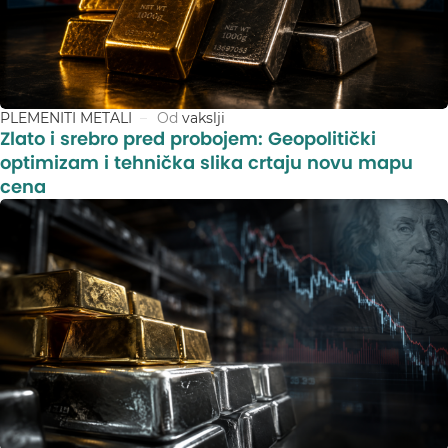
PLEMENITI METALI
Od
vakslji
Zlato i srebro pred probojem: Geopolitički
optimizam i tehnička slika crtaju novu mapu
cena