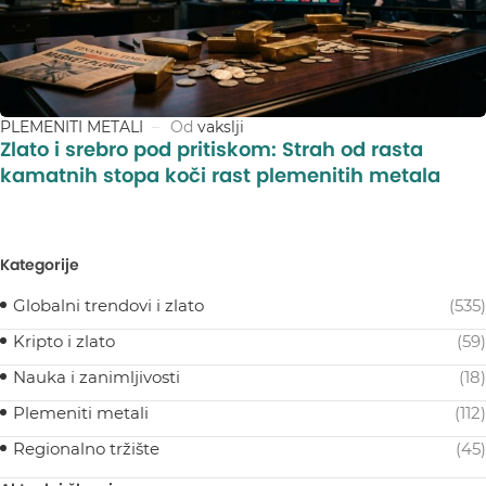
PLEMENITI METALI
Od
vakslji
Zlato i srebro pod pritiskom: Strah od rasta
kamatnih stopa koči rast plemenitih metala
Kategorije
Globalni trendovi i zlato
(535)
Kripto i zlato
(59)
Nauka i zanimljivosti
(18)
Plemeniti metali
(112)
Regionalno tržište
(45)