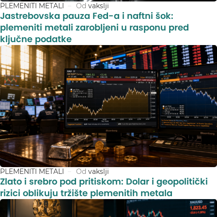
PLEMENITI METALI
Od
vakslji
Jastrebovska pauza Fed-a i naftni šok:
plemeniti metali zarobljeni u rasponu pred
ključne podatke
PLEMENITI METALI
Od
vakslji
Zlato i srebro pod pritiskom: Dolar i geopolitički
rizici oblikuju tržište plemenitih metala