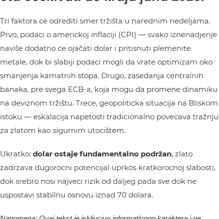
Tri faktora ce odrediti smer tržišta u narednim nedeljama.
Prvo, podaci o americkoj inflaciji (CPI) — svako iznenadjenje
naviše dodatno ce ojačati dolar i pritisnuti plemenite
metale, dok bi slabiji podaci mogli da vrate optimizam oko
smanjenja kamatnih stopa. Drugo, zasedanja centralnih
banaka, pre svega ECB-a, koja mogu da promene dinamiku
na deviznom tržištu. Trece, geopoliticka situacija na Bliskom
istoku — eskalacija napetosti tradicionalno povecava tražnju
za zlatom kao sigurnim utocištem.
Ukratko:
dolar ostaje fundamentalno podržan
, zlato
zadrzava dugorocni potencijal uprkos kratkorocnoj slabosti,
dok srebro nosi najveci rizik od daljeg pada sve dok ne
uspostavi stabilnu osnovu iznad 70 dolara.
Napomena: Ovaj tekst je iskljucivo informativnog karaktera i ne