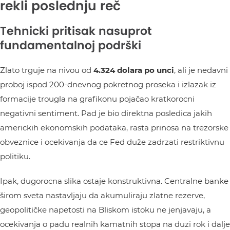
rekli poslednju reč
Tehnicki pritisak nasuprot
fundamentalnoj podrški
Zlato trguje na nivou od
4.324 dolara po unci
, ali je nedavni
proboj ispod 200-dnevnog pokretnog proseka i izlazak iz
formacije trougla na grafikonu pojačao kratkorocni
negativni sentiment. Pad je bio direktna posledica jakih
americkih ekonomskih podataka, rasta prinosa na trezorske
obveznice i ocekivanja da ce Fed duže zadrzati restriktivnu
politiku.
Ipak, dugorocna slika ostaje konstruktivna. Centralne banke
širom sveta nastavljaju da akumuliraju zlatne rezerve,
geopolitičke napetosti na Bliskom istoku ne jenjavaju, a
ocekivanja o padu realnih kamatnih stopa na duzi rok i dalje