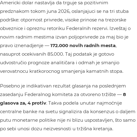
Americki dolar nastavlja da trguje sa pozitivnim
predznakom tokom juna 2026, oslanjajuci se na tri stuba
podrške: otpornost privrede, visoke prinose na trezorske
obveznice i opreznu retoriku Federalnih rezervi. Izveštaj o
novim radnim mestima izvan poljoprivrede za maj bio je
pravo iznenadjenje —
172.000 novih radnih mesta
,
nasuprot ocekivanih 85.000. Taj podatak je gotovo
udvostručio prognoze analitičara i odmah je smanjio
verovatnocu kratkorocnog smanjenja kamatnih stopa.
Posebno je indikativan rezultat glasanja na poslednjem
zasedanju Federalnog komiteta za otvoreno tržište —
8
glasova za, 4 protiv
. Takva podela unutar najmoćnije
centralne banke na svetu signalizira da konsenzus o daljem
putu monetarne politike nije ni blizu uspostavljen, što samo
po sebi unosi dozu neizvesnosti u tržišna kretanja.