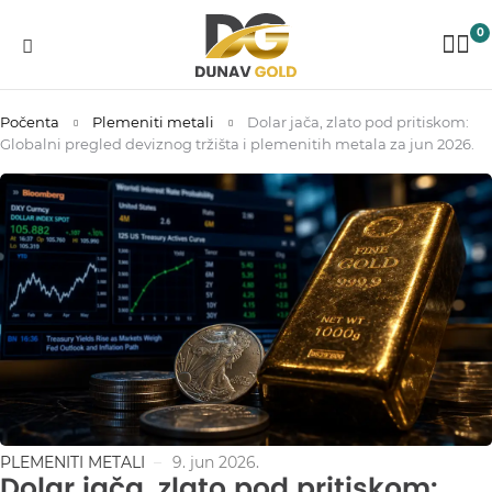
0
Počenta
Plemeniti metali
Dolar jača, zlato pod pritiskom:
Globalni pregled deviznog tržišta i plemenitih metala za jun 2026.
PLEMENITI METALI
9. jun 2026.
Dolar jača, zlato pod pritiskom: