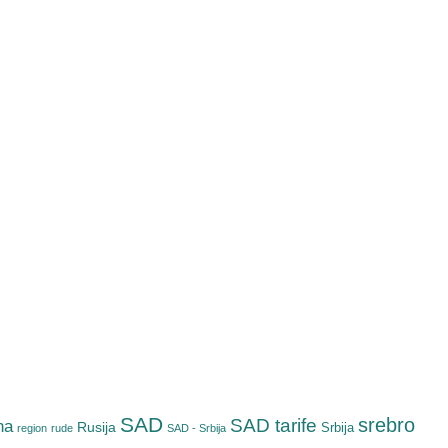
SAD
srebro
SAD tarife
na
Rusija
Srbija
region
rude
SAD - Srbija