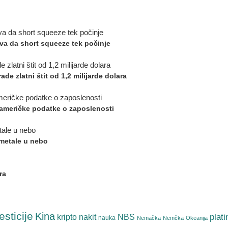
va da short squeeze tek počinje
de zlatni štit od 1,2 milijarde dolara
u američke podatke o zaposlenosti
u metale u nebo
ra
esticije
Kina
plati
NBS
kripto
nakit
nauka
Nemačka
Nemčka
Okeanija