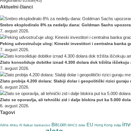
Regionalno tržište
(45)
Aktuelni članci
Srebro eksplodiralo 8% za nedelju dana: Goldman Sachs upozora
7. avgust 2026.
Peking udvostručuje ulog: Kineski investitori i centralna banka gra
7. avgust 2026.
Zlato konsoliduje dobitke iznad 4.300 dolara dok tržišta iščekuj
7. avgust 2026.
Zlato probija 4.200 dolara: Slabiji dolar i geopolitički rizici guraj
6. avgust 2026.
Zlato se oporavlja, ali tehnički zid i dalje blokira put ka 5.000 dola
6. avgust 2026.
Tagovi
inv
Bitcoin
EU
Adria
AI
Hong Kong
Afrika
Balkan
bankarstvo
BRICS
dolar
Indija