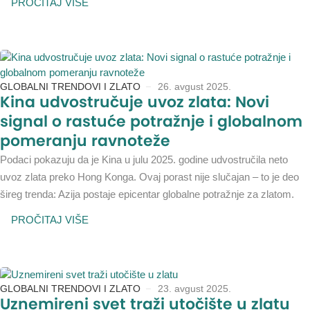
PROČITAJ VIŠE
GLOBALNI TRENDOVI I ZLATO
26. avgust 2025.
Kina udvostručuje uvoz zlata: Novi
signal o rastuće potražnje i globalnom
pomeranju ravnoteže
Podaci pokazuju da je Kina u julu 2025. godine udvostručila neto
uvoz zlata preko Hong Konga. Ovaj porast nije slučajan – to je deo
šireg trenda: Azija postaje epicentar globalne potražnje za zlatom.
PROČITAJ VIŠE
GLOBALNI TRENDOVI I ZLATO
23. avgust 2025.
Uznemireni svet traži utočište u zlatu