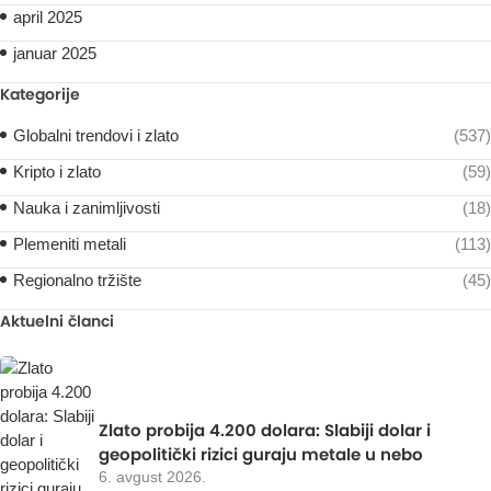
april 2025
januar 2025
Kategorije
Globalni trendovi i zlato
(537)
Kripto i zlato
(59)
Nauka i zanimljivosti
(18)
Plemeniti metali
(113)
Regionalno tržište
(45)
Aktuelni članci
Zlato probija 4.200 dolara: Slabiji dolar i
geopolitički rizici guraju metale u nebo
6. avgust 2026.