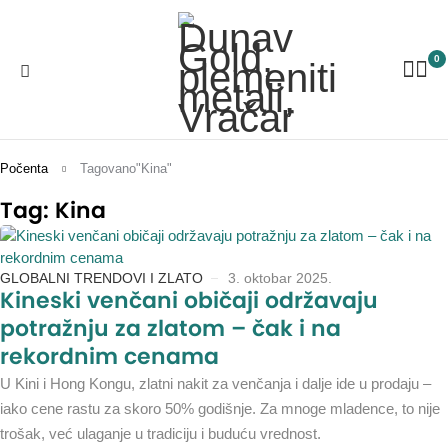
0
Počenta
Tagovano"Kina"
Tag: Kina
GLOBALNI TRENDOVI I ZLATO
3. oktobar 2025.
Kineski venčani običaji održavaju
potražnju za zlatom – čak i na
rekordnim cenama
U Kini i Hong Kongu, zlatni nakit za venčanja i dalje ide u prodaju –
iako cene rastu za skoro 50% godišnje. Za mnoge mladence, to nije
trošak, već ulaganje u tradiciju i buduću vrednost.