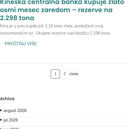
Kineska centralna banka kupuje zlato
osmi mesec zaredom – rezerve na
2.298 tona
Kina je u junu kupila još 2,18 tona zlata, produživši svoj
osmomesečni niz. Ukupne rezerve sad dostižu 2.298 tona.
PROČITAJ VIŠE
1
2
sledeće
Arhiva
avgust 2026
jul 2026