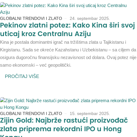
GLOBALNI TRENDOVI I ZLATO
24. septembar 2025.
Pekinov zlatni potez: Kako Kina širi svoj
uticaj kroz Centralnu Aziju
Kina je postala dominantni igrač na tržištima zlata u Tajikistanu i
Kirgistanu. Sada se okreće Kazahstanu i Uzbekistanu – sa ciljem da
osigura dugoročnu finansijsku nezavisnost od dolara. Ovaj potez nije
samo ekonomski – već geopolitički.
PROČITAJ VIŠE
GLOBALNI TRENDOVI I ZLATO
15. septembar 2025.
Zijin Gold: Najbrže rastući proizvođač
zlata priprema rekordni IPO u Hong