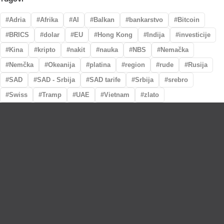
Adria
Afrika
AI
Balkan
bankarstvo
Bitcoin
BRICS
dolar
EU
Hong Kong
Indija
investicije
Kina
kripto
nakit
nauka
NBS
Nemačka
Nemčka
Okeanija
platina
region
rude
Rusija
SAD
SAD - Srbija
SAD tarife
Srbija
srebro
Swiss
Tramp
UAE
Vietnam
zlato
Lično preumzimanje paketa
Garancija autentičnosti i porekla
Realizacija na dan uplate
Otkup zlata po povoljnim cenama.
LOKACIJE
MENI
NALOG
Maksima Gorkog
Prodavnica
Korpa
5a
O nama
Moj nalog
Krunska 90
Spisak saradnika
Narudžbine
Bul. Mihaila Pupina