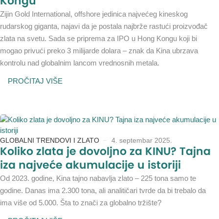
Kongu
Zijin Gold International, offshore jedinica najvećeg kineskog
rudarskog giganta, najavi da je postala najbrže rastući proizvođač
zlata na svetu. Sada se priprema za IPO u Hong Kongu koji bi
mogao privući preko 3 milijarde dolara – znak da Kina ubrzava
kontrolu nad globalnim lancom vrednosnih metala.
PROČITAJ VIŠE
GLOBALNI TRENDOVI I ZLATO
4. septembar 2025.
Koliko zlata je dovoljno za KINU? Tajna
iza najveće akumulacije u istoriji
Od 2023. godine, Kina tajno nabavlja zlato – 225 tona samo te
godine. Danas ima 2.300 tona, ali analitičari tvrde da bi trebalo da
ima više od 5.000. Šta to znači za globalno tržište?