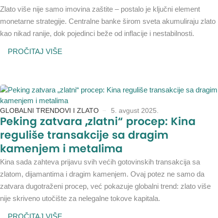
Zlato više nije samo imovina zaštite – postalo je ključni element
monetarne strategije. Centralne banke širom sveta akumuliraju zlato
kao nikad ranije, dok pojedinci beže od inflacije i nestabilnosti.
PROČITAJ VIŠE
GLOBALNI TRENDOVI I ZLATO
5. avgust 2025.
Peking zatvara „zlatni“ procep: Kina
reguliše transakcije sa dragim
kamenjem i metalima
Kina sada zahteva prijavu svih većih gotovinskih transakcija sa
zlatom, dijamantima i dragim kamenjem. Ovaj potez ne samo da
zatvara dugotraženi procep, već pokazuje globalni trend: zlato više
nije skriveno utočište za nelegalne tokove kapitala.
PROČITAJ VIŠE