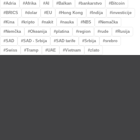
Adria
Afrika
AI
Balkan
bankarstvo
Bitcoin
BRICS
dolar
EU
Hong Kong
Indija
investicije
Kina
kripto
nakit
nauka
NBS
Nemačka
Nemčka
Okeanija
platina
region
rude
Rusija
SAD
SAD - Srbija
SAD tarife
Srbija
srebro
Swiss
Tramp
UAE
Vietnam
zlato
Lično preumzimanje paketa
Garancija autentičnosti i porekla
Realizacija na dan uplate
Otkup zlata po povoljnim cenama.
LOKACIJE
MENI
NALOG
Maksima Gorkog
Prodavnica
Korpa
5a
O nama
Moj nalog
Krunska 90
Spisak saradnika
Narudžbine
Bul. Mihaila Pupina
Najčešća pitanja
Spisak želja
5