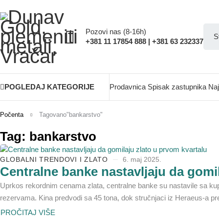
Pozovi nas (8-16h)
+381 11 17854 888 | +381 63 232337
POGLEDAJ KATEGORIJE
Prodavnica
Spisak zastupnika
Naj
Počenta
Tagovano"bankarstvo"
Tag: bankarstvo
GLOBALNI TRENDOVI I ZLATO
6. maj 2025.
Centralne banke nastavljaju da gomil
Uprkos rekordnim cenama zlata, centralne banke su nastavile sa ku
rezervama. Kina predvodi sa 45 tona, dok stručnjaci iz Heraeus-a pr
PROČITAJ VIŠE