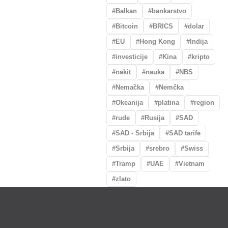
Balkan
bankarstvo
Bitcoin
BRICS
dolar
EU
Hong Kong
Indija
investicije
Kina
kripto
nakit
nauka
NBS
Nemačka
Nemčka
Okeanija
platina
region
rude
Rusija
SAD
SAD - Srbija
SAD tarife
Srbija
srebro
Swiss
Tramp
UAE
Vietnam
zlato
plate
Otkup zlata po povoljnim cenama.