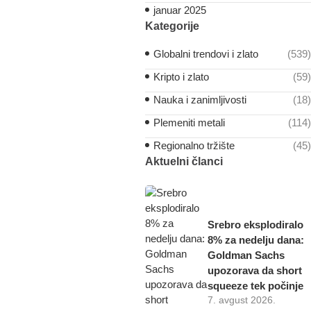
januar 2025
Kategorije
Globalni trendovi i zlato
(539)
Kripto i zlato
(59)
Nauka i zanimljivosti
(18)
Plemeniti metali
(114)
Regionalno tržište
(45)
Aktuelni članci
Srebro eksplodiralo
8% za nedelju dana:
Goldman Sachs
upozorava da short
squeeze tek počinje
7. avgust 2026.