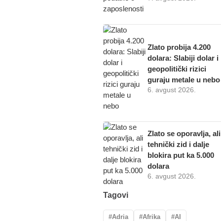
Zlato probija 4.200
dolara: Slabiji dolar i
geopolitički rizici
guraju metale u nebo
6. avgust 2026.
Zlato se oporavlja, ali
tehnički zid i dalje
blokira put ka 5.000
dolara
6. avgust 2026.
Tagovi
Adria
Afrika
AI