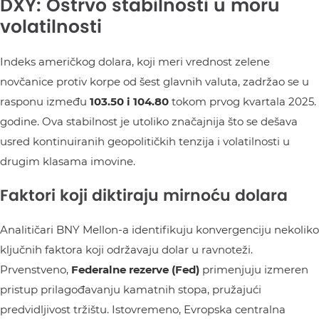
DXY: Ostrvo stabilnosti u moru
volatilnosti
Indeks američkog dolara, koji meri vrednost zelene
novčanice protiv korpe od šest glavnih valuta, zadržao se u
rasponu između
103.50 i 104.80
tokom prvog kvartala 2025.
godine. Ova stabilnost je utoliko značajnija što se dešava
usred kontinuiranih geopolitičkih tenzija i volatilnosti u
drugim klasama imovine.
Faktori koji diktiraju mirnoću dolara
Analitičari BNY Mellon-a identifikuju konvergenciju nekoliko
ključnih faktora koji održavaju dolar u ravnoteži.
Prvenstveno,
Federalne rezerve (Fed)
primenjuju izmeren
pristup prilagođavanju kamatnih stopa, pružajući
predvidljivost tržištu. Istovremeno, Evropska centralna