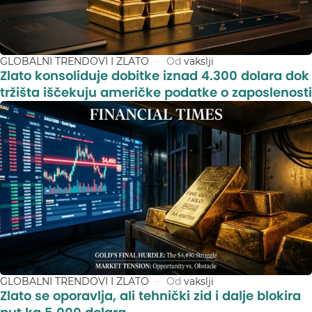
GLOBALNI TRENDOVI I ZLATO
Od
vakslji
Zlato konsoliduje dobitke iznad 4.300 dolara dok
tržišta iščekuju američke podatke o zaposlenosti
GLOBALNI TRENDOVI I ZLATO
Od
vakslji
Zlato se oporavlja, ali tehnički zid i dalje blokira