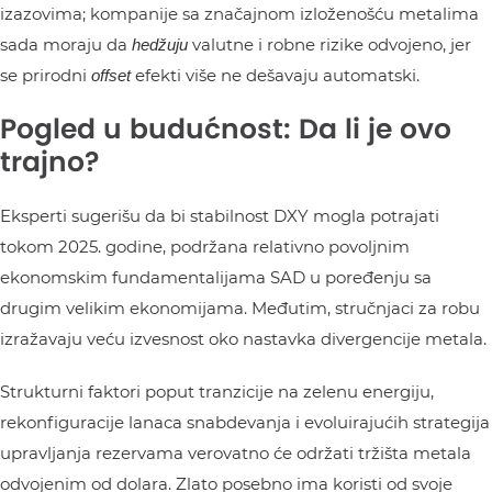
izazovima; kompanije sa značajnom izloženošću metalima
sada moraju da
valutne i robne rizike odvojeno, jer
hedžuju
se prirodni
efekti više ne dešavaju automatski.
offset
Pogled u budućnost: Da li je ovo
trajno?
Eksperti sugerišu da bi stabilnost DXY mogla potrajati
tokom 2025. godine, podržana relativno povoljnim
ekonomskim fundamentalijama SAD u poređenju sa
drugim velikim ekonomijama. Međutim, stručnjaci za robu
izražavaju veću izvesnost oko nastavka divergencije metala.
Strukturni faktori poput tranzicije na zelenu energiju,
rekonfiguracije lanaca snabdevanja i evoluirajućih strategija
upravljanja rezervama verovatno će održati tržišta metala
odvojenim od dolara. Zlato posebno ima koristi od svoje