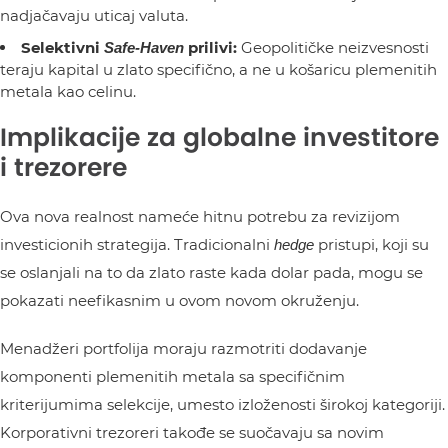
nadjačavaju uticaj valuta.
Selektivni
prilivi:
Geopolitičke neizvesnosti
Safe-Haven
teraju kapital u zlato specifično, a ne u košaricu plemenitih
metala kao celinu.
Implikacije za globalne investitore
i trezorere
Ova nova realnost nameće hitnu potrebu za revizijom
investicionih strategija. Tradicionalni
pristupi, koji su
hedge
se oslanjali na to da zlato raste kada dolar pada, mogu se
pokazati neefikasnim u ovom novom okruženju.
Menadžeri portfolija moraju razmotriti dodavanje
komponenti plemenitih metala sa specifičnim
kriterijumima selekcije, umesto izloženosti širokoj kategoriji.
Korporativni trezoreri takođe se suočavaju sa novim