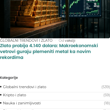
GLOBALNI TRENDOVI I ZLATO
Od
vakslji
Zlato probija 4.140 dolara: Makroekonomski
vetrovi guraju plemeniti metal ka novim
rekordima
Kategorije
Globalni trendovi i zlato
(539)
Kripto i zlato
(59)
Nauka i zanimljivosti
(18)