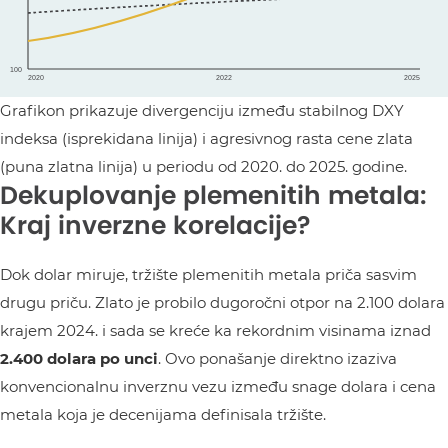
Grafikon prikazuje divergenciju između stabilnog DXY
indeksa (isprekidana linija) i agresivnog rasta cene zlata
(puna zlatna linija) u periodu od 2020. do 2025. godine.
Dekuplovanje plemenitih metala:
Kraj inverzne korelacije?
Dok dolar miruje, tržište plemenitih metala priča sasvim
drugu priču. Zlato je probilo dugoročni otpor na 2.100 dolara
krajem 2024. i sada se kreće ka rekordnim visinama iznad
2.400 dolara po unci
. Ovo ponašanje direktno izaziva
konvencionalnu inverznu vezu između snage dolara i cena
metala koja je decenijama definisala tržište.