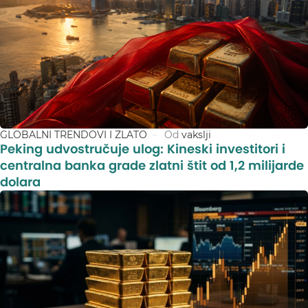
GLOBALNI TRENDOVI I ZLATO
Od
vakslji
Peking udvostručuje ulog: Kineski investitori i
centralna banka grade zlatni štit od 1,2 milijarde
dolara