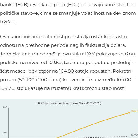
banka (ECB) i Banka Japana (BOJ) održavaju konzistentne
političke stavove, čime se smanjuje volatilnost na deviznom
tržištu.
Ova koordinisana stabilnost predstavlja oštar kontrast u
odnosu na prethodne periode naglih fluktuacija dolara.
Tehnička analiza potvrđuje ovu sliku: DXY pokazuje snažnu
podršku na nivou od 103.50, testiranu pet puta u poslednjih
šest meseci, dok otpor na 104.80 ostaje robustan. Pokretni
proseci (50, 100 i 200 dana) konvergirali su između 104.00 i
104.20, što ukazuje na izuzetnu kratkoročnu stabilnost.