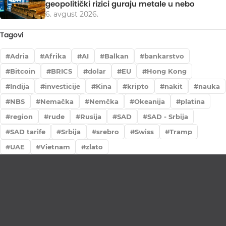
geopolitički rizici guraju metale u nebo
6. avgust 2026.
Tagovi
Adria
Afrika
AI
Balkan
bankarstvo
Bitcoin
BRICS
dolar
EU
Hong Kong
Indija
investicije
Kina
kripto
nakit
nauka
NBS
Nemačka
Nemčka
Okeanija
platina
region
rude
Rusija
SAD
SAD - Srbija
SAD tarife
Srbija
srebro
Swiss
Tramp
UAE
Vietnam
zlato
Lično preumzimanje paketa
Garancija autentičnosti i porekla
Realizacija na dan uplate
Otkup zlata po povoljnim cenama.