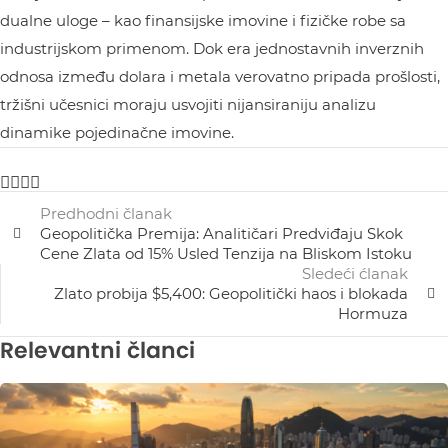
dualne uloge – kao finansijske imovine i fizičke robe sa
industrijskom primenom. Dok era jednostavnih inverznih
odnosa između dolara i metala verovatno pripada prošlosti,
tržišni učesnici moraju usvojiti nijansiraniju analizu
dinamike pojedinačne imovine.
Predhodni članak
Geopolitička Premija: Analitičari Predviđaju Skok
Cene Zlata od 15% Usled Tenzija na Bliskom Istoku
Sledeći ćlanak
Zlato probija $5,400: Geopolitički haos i blokada
Hormuza
Relevantni članci