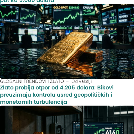
put ka 5.000 dolara
GLOBALNI TRENDOVI I ZLATO
Od
vakslji
Zlato probija otpor od 4.205 dolara: Bikovi
preuzimaju kontrolu usred geopolitičkih i
monetarnih turbulencija