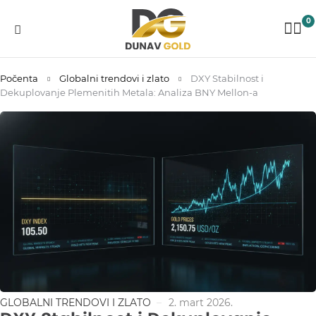
0
Počenta
Globalni trendovi i zlato
DXY Stabilnost i
Dekuplovanje Plemenitih Metala: Analiza BNY Mellon-a
GLOBALNI TRENDOVI I ZLATO
2. mart 2026.