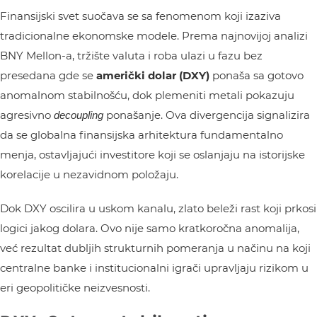
Finansijski svet suočava se sa fenomenom koji izaziva
tradicionalne ekonomske modele. Prema najnovijoj analizi
BNY Mellon-a, tržište valuta i roba ulazi u fazu bez
presedana gde se
američki dolar (DXY)
ponaša sa gotovo
anomalnom stabilnošću, dok plemeniti metali pokazuju
agresivno
ponašanje. Ova divergencija signalizira
decoupling
da se globalna finansijska arhitektura fundamentalno
menja, ostavljajući investitore koji se oslanjaju na istorijske
korelacije u nezavidnom položaju.
Dok DXY oscilira u uskom kanalu, zlato beleži rast koji prkosi
logici jakog dolara. Ovo nije samo kratkoročna anomalija,
već rezultat dubljih strukturnih pomeranja u načinu na koji
centralne banke i institucionalni igrači upravljaju rizikom u
eri geopolitičke neizvesnosti.