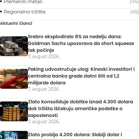
Plemeniti metali
(114)
Regionalno tržište
(45)
Aktuelni članci
Srebro eksplodiralo 8% za nedelju dana:
Goldman Sachs upozorava da short squeeze
tek počinje
7. avgust 2026.
Peking udvostručuje ulog: Kineski investitori i
centralna banka grade zlatni štit od 1,2
milijarde dolara
7. avgust 2026.
Zlato konsoliduje dobitke iznad 4.300 dolara
dok tržišta iščekuju američke podatke o
zaposlenosti
7. avgust 2026.
Zlato probija 4.200 dolara: Slabiji dolar i