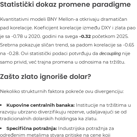
Statistički dokaz promene paradigme
Kvantitativni modeli BNY Mellon-a otkrivaju dramatičan
pad korelacije. Koeficijent korelacije između DXY i zlata pao
je sa -0.78 u 2020. godini na svega
-0.32
početkom 2025.
Srebrna pokazuje sličan trend, sa padom korelacije sa -0.65
na -0.28. Ovi statistički podaci potvrđuju da
nije
decoupling
samo privid, već trajna promena u odnosima na tržištu.
Zašto zlato ignoriše dolar?
Nekoliko strukturnih faktora pokreće ovu divergenciju:
Kupovine centralnih banaka:
Institucije na tržištima u
razvoju ubrzano diverzifikuju rezerve, udaljavajući se od
tradicionalnih dolarskih holdingsa ka zlatu.
Specifična potražnja:
Industrijska potražnja za
određenim metalima stvara pritiske na cene koji