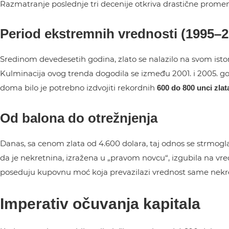
Razmatranje poslednje tri decenije otkriva drastične prome
Period ekstremnih vrednosti (1995–2
Sredinom devedesetih godina, zlato se nalazilo na svom isto
Kulminacija ovog trenda dogodila se između 2001. i 2005. 
doma bilo je potrebno izdvojiti rekordnih
600 do 800 unci zlat
Od balona do otrežnjenja
Danas, sa cenom zlata od 4.600 dolara, taj odnos se strmogla
da je nekretnina, izražena u „pravom novcu“, izgubila na vre
poseduju kupovnu moć koja prevazilazi vrednost same nekretn
Imperativ očuvanja kapitala