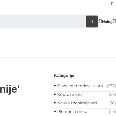
Nalog
Kategorije
nije’
Globalni trendovi i zlato
(537)
Kripto i zlato
(59)
Nauka i zanimljivosti
(18)
Plemeniti metali
(113)