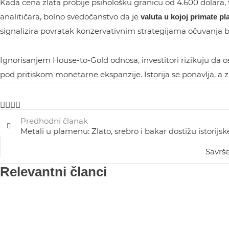
Kada cena zlata probije psihološku granicu od 4.600 dolara, 
analitičara, bolno svedočanstvo da je
valuta u kojoj primate pla
signalizira povratak konzervativnim strategijama očuvanja b
Ignorisanjem House-to-Gold odnosa, investitori rizikuju da os
pod pritiskom monetarne ekspanzije. Istorija se ponavlja, a z
Predhodni članak
Metali u plamenu: Zlato, srebro i bakar dostižu istorij
Savrše
Relevantni članci