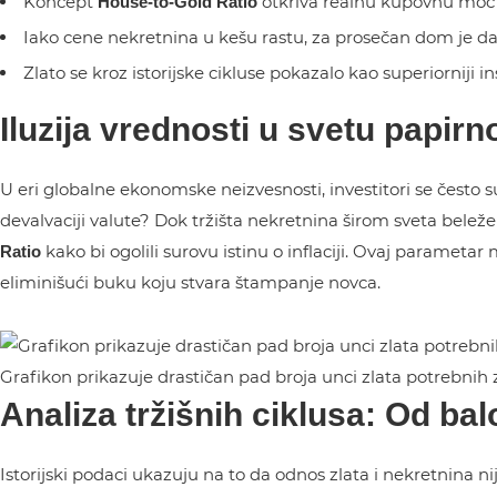
Koncept
otkriva realnu kupovnu moć no
House-to-Gold Ratio
Iako cene nekretnina u kešu rastu, za prosečan dom je d
Zlato se kroz istorijske cikluse pokazalo kao superiorniji
Iluzija vrednosti u svetu papir
U eri globalne ekonomske neizvesnosti, investitori se često su
devalvaciji valute? Dok tržišta nekretnina širom sveta beleže
kako bi ogolili surovu istinu o inflaciji. Ovaj parameta
Ratio
eliminišući buku koju stvara štampanje novca.
Grafikon prikazuje drastičan pad broja unci zlata potrebnih
Analiza tržišnih ciklusa: Od bal
Istorijski podaci ukazuju na to da odnos zlata i nekretnina n