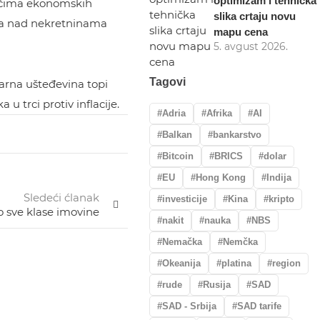
optimizam i tehnička
 rečima ekonomskih
slika crtaju novu
ira nad nekretninama
mapu cena
5. avgust 2026.
Tagovi
varna ušteđevina topi
 trci protiv inflacije.
Adria
Afrika
AI
Balkan
bankarstvo
Bitcoin
BRICS
dolar
EU
Hong Kong
Indija
Sledeći ćlanak
investicije
Kina
kripto
o sve klase imovine
nakit
nauka
NBS
Nemačka
Nemčka
Okeanija
platina
region
rude
Rusija
SAD
SAD - Srbija
SAD tarife