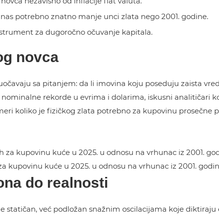
vca nezavisno od inflacije fiat valuta.
anas potrebno znatno manje unci zlata nego 2001. godine.
 instrument za dugoročno očuvanje kapitala.
nog novca
očavaju sa pitanjem: da li imovina koju poseduju zaista vredi v
 nominalne rekorde u evrima i dolarima, iskusni analitičari k
r meri koliko je fizičkog zlata potrebno za kupovinu prosečne 
 za kupovinu kuće u 2025. u odnosu na vrhunac iz 2001. godin
ona do realnosti
ije statičan, već podložan snažnim oscilacijama koje diktiraju