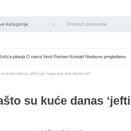
češća pitanja
O nama
Vesti
Partneri
Kontakt
Nedavno pregledano
su kuće danas ‘jeftinije’ nego pre dve decenije?
što su kuće danas ‘jefti