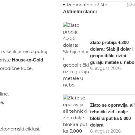
Regionalno tržište
(45)
Aktuelni članci
Zlato probija 4.200
dolara: Slabiji dolar i
iše ili je reč o pukoj
geopolitički rizici
oriste
House-to-Gold
guraju metale u nebo
porodične kuće,
6. avgust 2026.
e.
Zlato se oporavlja, ali
tehnički zid i dalje
blokira put ka 5.000
dolara
 ekonomski ciklusi.
6. avgust 2026.