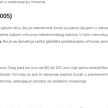
ne u vrednovanju imovine.
005)
rijskom dnu, što je nekretnine činilo izuzetno skupim u odn
godine, tokom vrhunca nekretninskog balona. U tom trenutku
, što je sa današnje tačke gledišta predstavljalo vrhunac pre
a
vio. Ovaj pad na nivo od 80 do 120 unci nije samo statistička
dnosti. Oni koji su pre tri decenije kapital čuvali u plemeni
ine, ostavljajući prostor za dodatne investicije.