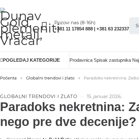
Pozovi nas (8-16h)
+381 11 17854 888 | +381 63 232337
POGLEDAJ KATEGORIJE
Prodavnica
Spisak zastupnika
Naj
Počenta
Globalni trendovi i zlato
Paradoks nekretnina: Zašto 
GLOBALNI TRENDOVI I ZLATO
15. januar 2026.
Paradoks nekretnina: Za
nego pre dve decenije?