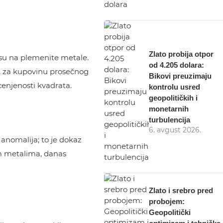
Zlato probija otpor
osu na plemenite metale.
od 4.205 dolara:
, za kupovinu prosečnog
Bikovi preuzimaju
cenjenosti kvadrata.
kontrolu usred
geopolitičkih i
monetarnih
turbulencija
6. avgust 2026.
 anomalija; to je dokaz
tim metalima, danas
Zlato i srebro pred
probojem:
Geopolitički