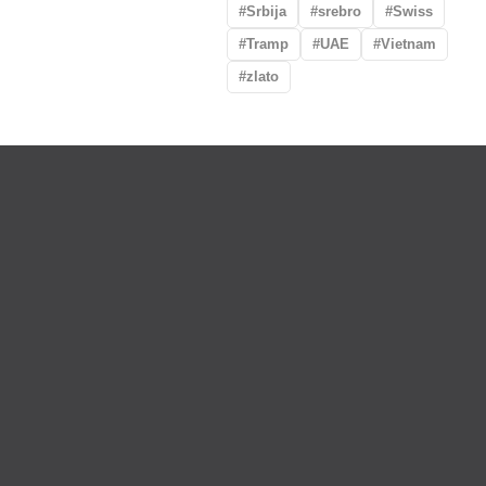
Srbija
srebro
Swiss
Tramp
UAE
Vietnam
zlato
uplate
Otkup zlata po povoljnim cenama.
Budimo u kontaktu!
Pratite naš blog i promocije