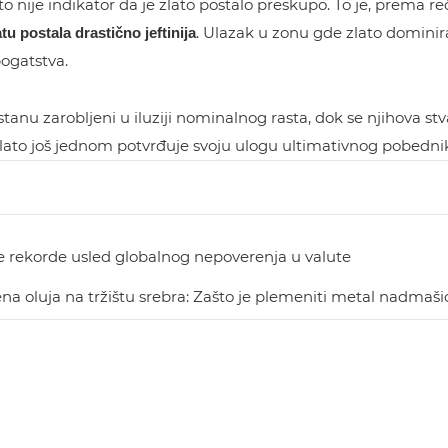
to nije indikator da je zlato postalo preskupo. To je, prema
. Ulazak u zonu gde zlato domin
tu postala drastično jeftinija
ogatstva.
tanu zarobljeni u iluziji nominalnog rasta, dok se njihova st
lato još jednom potvrđuje svoju ulogu ultimativnog pobednika u
ske rekorde usled globalnog nepoverenja u valute
na oluja na tržištu srebra: Zašto je plemeniti metal nadmaši