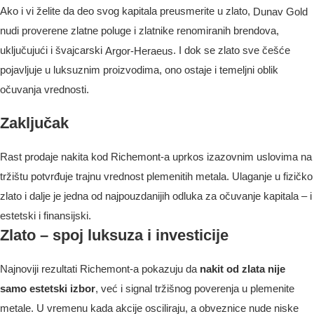
Ako i vi želite da deo svog kapitala preusmerite u zlato,
Dunav Gold
nudi proverene zlatne poluge i zlatnike renomiranih brendova,
uključujući i švajcarski
. I dok se zlato sve češće
Argor-Heraeus
pojavljuje u luksuznim proizvodima, ono ostaje i temeljni oblik
očuvanja vrednosti.
Zaključak
Rast prodaje nakita kod Richemont-a uprkos izazovnim uslovima na
tržištu potvrđuje trajnu vrednost plemenitih metala. Ulaganje u fizičko
zlato i dalje je jedna od najpouzdanijih odluka za očuvanje kapitala – i
estetski i finansijski.
Zlato – spoj luksuza i investicije
Najnoviji rezultati Richemont-a pokazuju da
nakit od zlata nije
samo estetski izbor
, već i signal tržišnog poverenja u plemenite
metale. U vremenu kada akcije osciliraju, a obveznice nude niske