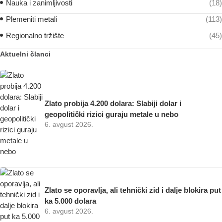
Nauka i zanimljivosti
(18)
Plemeniti metali
(113)
Regionalno tržište
(45)
Aktuelni članci
Zlato probija 4.200 dolara: Slabiji dolar i
geopolitički rizici guraju metale u nebo
6. avgust 2026.
Zlato se oporavlja, ali tehnički zid i dalje blokira put
ka 5.000 dolara
6. avgust 2026.