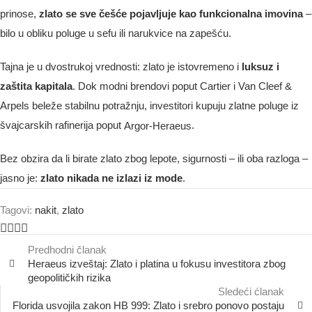
prinose,
zlato se sve češće pojavljuje kao funkcionalna imovina
–
bilo u obliku poluge u sefu ili narukvice na zapešću.
Tajna je u dvostrukoj vrednosti: zlato je istovremeno i
luksuz i
zaštita kapitala
. Dok modni brendovi poput Cartier i Van Cleef &
Arpels beleže stabilnu potražnju, investitori kupuju zlatne poluge iz
švajcarskih rafinerija poput
.
Argor-Heraeus
Bez obzira da li birate zlato zbog lepote, sigurnosti – ili oba razloga –
jasno je:
zlato nikada ne izlazi iz mode
.
Tagovi:
nakit
,
zlato
Predhodni članak
Heraeus izveštaj: Zlato i platina u fokusu investitora zbog
geopolitičkih rizika
Sledeći ćlanak
Florida usvojila zakon HB 999: Zlato i srebro ponovo postaju