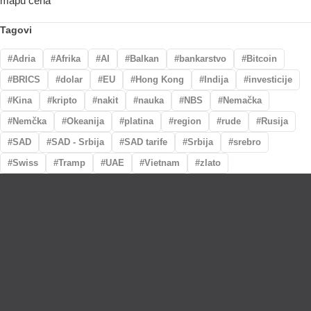
Tagovi
Adria
Afrika
AI
Balkan
bankarstvo
Bitcoin
BRICS
dolar
EU
Hong Kong
Indija
investicije
Kina
kripto
nakit
nauka
NBS
Nemačka
Nemčka
Okeanija
platina
region
rude
Rusija
SAD
SAD - Srbija
SAD tarife
Srbija
srebro
Swiss
Tramp
UAE
Vietnam
zlato
Lično preumzimanje paketa
Garancija autentičnosti i porekla
Realizacija na dan uplate
Otkup zlata po povoljnim cenama.
LOKACIJE
MENI
NALOG
Maksima Gorkog
Prodavnica
Korpa
5a
O nama
Moj nalog