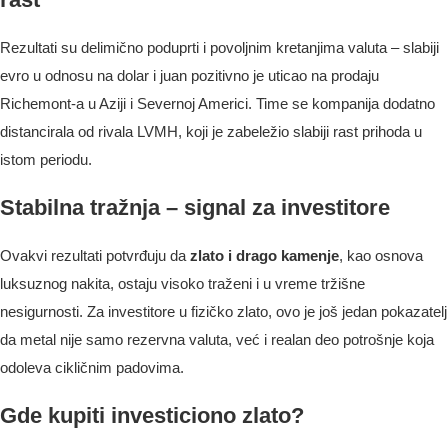
Rezultati su delimično poduprti i povoljnim kretanjima valuta – slabiji
evro u odnosu na dolar i juan pozitivno je uticao na prodaju
Richemont-a u Aziji i Severnoj Americi. Time se kompanija dodatno
distancirala od rivala LVMH, koji je zabeležio slabiji rast prihoda u
istom periodu.
Stabilna tražnja – signal za investitore
Ovakvi rezultati potvrđuju da
zlato i drago kamenje
, kao osnova
luksuznog nakita, ostaju visoko traženi i u vreme tržišne
nesigurnosti. Za investitore u fizičko zlato, ovo je još jedan pokazatelj
da metal nije samo rezervna valuta, već i realan deo potrošnje koja
odoleva cikličnim padovima.
Gde kupiti investiciono zlato?