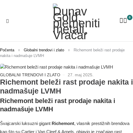
0
Počenta
Globalni trendovi i zlato
Richemont beleži rast prodaje
nakita i nadmašuje LVMH
GLOBALNI TRENDOVI I ZLATO
27. maj 2025.
Richemont beleži rast prodaje nakita i
nadmašuje LVMH
Richemont beleži rast prodaje nakita i
nadmašuje LVMH
Švajcarski luksuzni gigant
Richemont
, vlasnik prestižnih brendova
kao što su Cartier i Van Cleef & Arpels, objavio je značajan rast