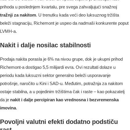
prihoda u poslednjem kvartalu, pre svega zahvaljujući snažnoj
tražnji za nakitom
. U trenutku kada veći deo luksuznog tržišta
beleži stagnaciju, Richemont je uspeo da nadmaši konkurente poput
LVMH-a.
Nakit i dalje nosilac stabilnosti
Prodaja nakita porasla je 6% na nivou grupe, dok je ukupni prihod
Richemont-a dostigao 5,5 milijardi evra. Ovi rezultati dolaze u
periodu kada luksuzni sektor generalno beleži usporavanje
potrošnje, naročito u Kini i SAD-u. Međutim, potražnja za nakitom
ostaje stabilna, a u pojedinim tržištima čak i raste – kao pokazatelj
da je
nakit i dalje percipiran kao vrednosna i bezvremenska
imovina
.
Povoljni valutni efekti dodatno podstiču
rast