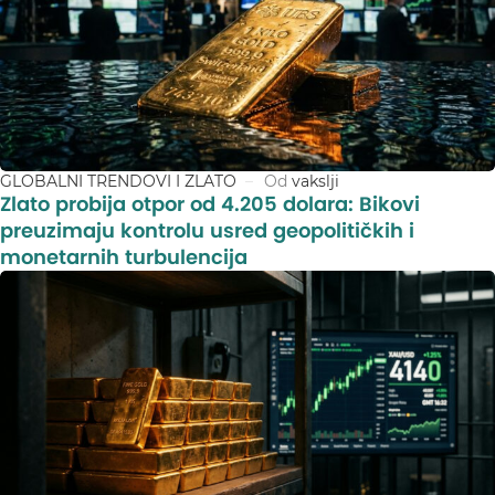
GLOBALNI TRENDOVI I ZLATO
Od
vakslji
Zlato probija otpor od 4.205 dolara: Bikovi
preuzimaju kontrolu usred geopolitičkih i
monetarnih turbulencija