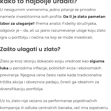
kako to najbolje uraditi?
U nesigurnim vremenima, jedno pitanje se prirodno
nameće investitorima svih profila:
Da li je zlato pametan
izbor za ulaganje?
Prema analizi Fidelity stručnjaka,
odgovor je – da, ali uz jasno razumevanje uloge koju zlato
igra u portfoliju i načina na koji se može investirati.
Zašto ulagati u zlato?
Zlato je kroz istoriju dokazalo svoju vrednost kao
sigurna
luka
u periodima inflacije, političkih kriza i ekonomskih
previranja. Njegova cena često raste kada tradicionalna
tržišta akcija i obveznica padaju, čineći ga idealnim za
diversifikaciju portfolija.
Uz to, zlato nije vezano za performanse pojedinačnih
kompanija ili odluke centralnih banaka, već ima sopstvenu