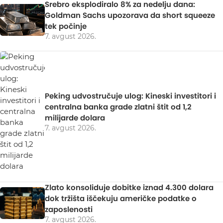
Srebro eksplodiralo 8% za nedelju dana:
Goldman Sachs upozorava da short squeeze
tek počinje
7. avgust 2026.
Peking udvostručuje ulog: Kineski investitori i
centralna banka grade zlatni štit od 1,2
milijarde dolara
7. avgust 2026.
Zlato konsoliduje dobitke iznad 4.300 dolara
dok tržišta iščekuju američke podatke o
zaposlenosti
7. avgust 2026.