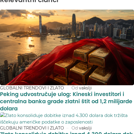
GLOBALNI TRENDOVI I ZLATO
Od
vakslji
Peking udvostručuje ulog: Kineski investitori i
centralna banka grade zlatni štit od 1,2 milijarde
dolara
GLOBALNI TRENDOVI I ZLATO
Od
vakslji