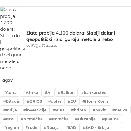
Zlato probija 4.200 dolara: Slabiji dolar i
geopolitički rizici guraju metale u nebo
6. avgust 2026.
Tagovi
Adria
Afrika
AI
Balkan
bankarstvo
Bitcoin
BRICS
dolar
EU
Hong Kong
Indija
investicije
Kina
kripto
nakit
nauka
NBS
Nemačka
Nemčka
Okeanija
platina
region
rude
Rusija
SAD
SAD - Srbija