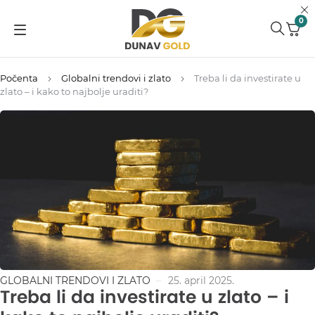
0
Počenta
Globalni trendovi i zlato
Treba li da investirate u
zlato – i kako to najbolje uraditi?
GLOBALNI TRENDOVI I ZLATO
25. april 2025.
Treba li da investirate u zlato – i