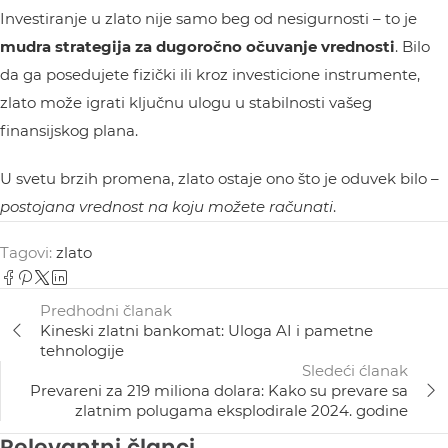
Investiranje u zlato nije samo beg od nesigurnosti – to je
mudra strategija za dugoročno očuvanje vrednosti
. Bilo
da ga posedujete fizički ili kroz investicione instrumente,
zlato može igrati ključnu ulogu u stabilnosti vašeg
finansijskog plana.
U svetu brzih promena, zlato ostaje ono što je oduvek bilo –
postojana vrednost na koju možete računati
.
Tagovi:
zlato
Predhodni članak
Kineski zlatni bankomat: Uloga AI i pametne
tehnologije
Sledeći ćlanak
Prevareni za 219 miliona dolara: Kako su prevare sa
zlatnim polugama eksplodirale 2024. godine
Relevantni članci