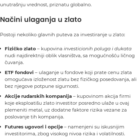
unutrašnju vrednost, priznatu globalno.
Načini ulaganja u zlato
Postoji nekoliko glavnih puteva za investiranje u zlato:
Fizičko zlato
– kupovina
investicionih poluga i dukata
nudi najdirektniji oblik vlasništva, sa mogućnošću ličnog
čuvanja.
ETF fondovi
– ulaganje u fondove koji prate cenu zlata
omogućava izloženost zlatu bez fizičkog posedovanja, ali
bez njegove potpune sigurnosti.
Akcije rudarskih kompanija
– kupovinom akcija firmi
koje eksploatišu zlato investitor posredno ulaže u ovaj
plemeniti metal, uz dodatne faktore rizika vezane za
poslovanje tih kompanija.
Futures ugovori i opcije
– namenjeni su iskusnijim
investitorima, zbog visokog nivoa rizika i volatilnosti.