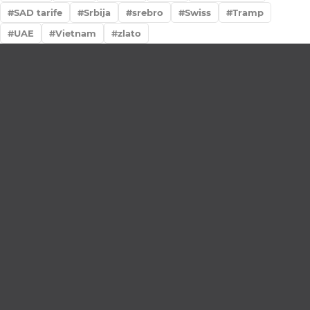
SAD tarife
Srbija
srebro
Swiss
Tramp
UAE
Vietnam
zlato
Lično preumzimanje paketa
Garancija autentičnosti i porekla
Realizacija na dan uplate
Otkup zlata po povoljnim cenama.
LOKACIJE
MENI
NALOG
Maksima
Prodavnica
Korpa
Gorkog 5a
O nama
Moj nalog
Krunska 90
Spisak saradnika
Narudžbine
Bul. Mihaila
Najčešća pitanja
Spisak želja
Pupina 5
Vesti
Bul Kralja
Aleksandra 441b
Budimo u kontaktu!