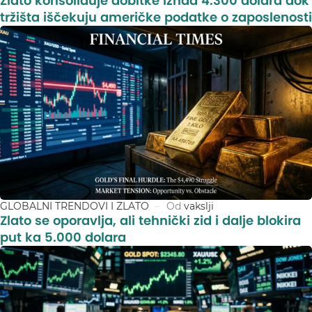
Zlato konsoliduje dobitke iznad 4.300 dolara dok
tržišta iščekuju američke podatke o zaposlenosti
GLOBALNI TRENDOVI I ZLATO
Od
vakslji
Zlato se oporavlja, ali tehnički zid i dalje blokira
put ka 5.000 dolara