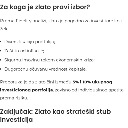
Za koga je zlato pravi izbor?
Prema Fidelity analizi, zlato je pogodno za investitore koji
žele:
Diversifikaciju portfolija;
Zaštitu od inflacije;
Sigurnu imovinu tokom ekonomskih kriza;
Dugoročnu očuvanu vrednost kapitala.
Preporuka je da zlato čini između
5% i 10% ukupnog
investicionog portfolija
, zavisno od individualnog apetita
prema riziku.
Zaključak: Zlato kao strateški stub
investicija