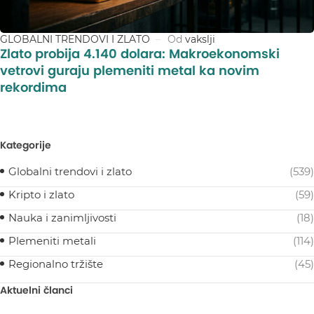
GLOBALNI TRENDOVI I ZLATO
Od
vakslji
Zlato probija 4.140 dolara: Makroekonomski
vetrovi guraju plemeniti metal ka novim
rekordima
Kategorije
Globalni trendovi i zlato
(539)
Kripto i zlato
(59)
Nauka i zanimljivosti
(18)
Plemeniti metali
(114)
Regionalno tržište
(45)
Aktuelni članci