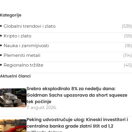
Kategorije
Globalni trendovi i zlato
(539)
Kripto i zlato
(59)
Nauka i zanimljivosti
(18)
Plemeniti metali
(114)
Regionalno tržište
(45)
Aktuelni članci
Srebro eksplodiralo 8% za nedelju dana:
Goldman Sachs upozorava da short squeeze
tek počinje
7. avgust 2026.
Peking udvostručuje ulog: Kineski investitori i
centralna banka grade zlatni štit od 1,2