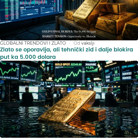
GLOBALNI TRENDOVI I ZLATO
Od
vakslji
Zlato se oporavlja, ali tehnički zid i dalje blokira
put ka 5.000 dolara