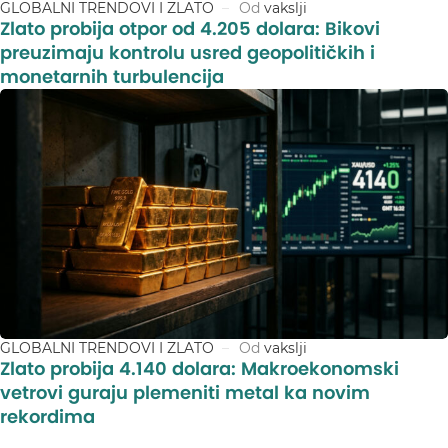
GLOBALNI TRENDOVI I ZLATO
Od
vakslji
Zlato probija otpor od 4.205 dolara: Bikovi
preuzimaju kontrolu usred geopolitičkih i
monetarnih turbulencija
GLOBALNI TRENDOVI I ZLATO
Od
vakslji
Zlato probija 4.140 dolara: Makroekonomski
vetrovi guraju plemeniti metal ka novim
rekordima