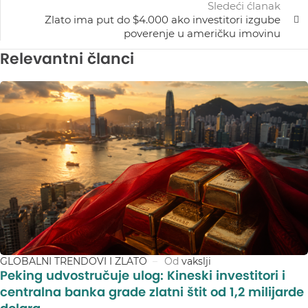
Sledeći ćlanak
Zlato ima put do $4.000 ako investitori izgube
poverenje u američku imovinu
Relevantni članci
GLOBALNI TRENDOVI I ZLATO
Od
vakslji
Peking udvostručuje ulog: Kineski investitori i
centralna banka grade zlatni štit od 1,2 milijarde