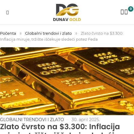
0
Počenta
Globalni trendovi i zlato
Zlato čvrsto na $3.300:
Inflacija miruje, tržište iščekuje sledeći potez Feda
GLOBALNI TRENDOVI I ZLATO
30. april 2025.
Zlato čvrsto na $3.300: Inflacija