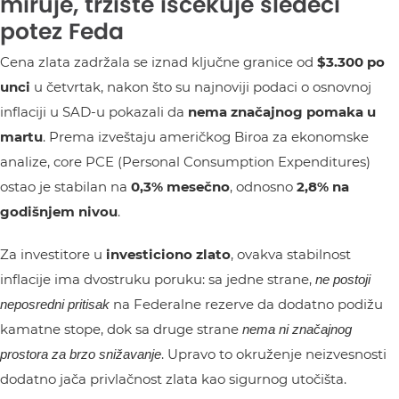
miruje, tržište iščekuje sledeći
potez Feda
Cena zlata zadržala se iznad ključne granice od
$3.300 po
unci
u četvrtak, nakon što su najnoviji podaci o osnovnoj
inflaciji u SAD-u pokazali da
nema značajnog pomaka u
martu
. Prema izveštaju američkog Biroa za ekonomske
analize, core PCE (Personal Consumption Expenditures)
ostao je stabilan na
0,3% mesečno
, odnosno
2,8% na
godišnjem nivou
.
Za investitore u
investiciono zlato
, ovakva stabilnost
inflacije ima dvostruku poruku: sa jedne strane,
ne postoji
na Federalne rezerve da dodatno podižu
neposredni pritisak
kamatne stope, dok sa druge strane
nema ni značajnog
. Upravo to okruženje neizvesnosti
prostora za brzo snižavanje
dodatno jača privlačnost zlata kao sigurnog utočišta.