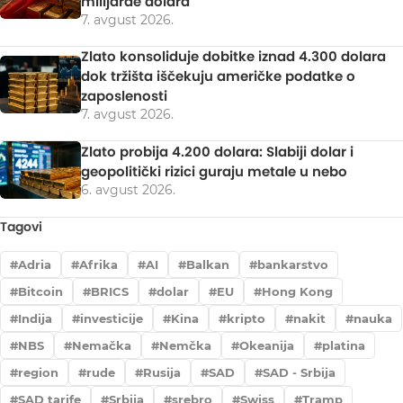
milijarde dolara
7. avgust 2026.
Zlato konsoliduje dobitke iznad 4.300 dolara
dok tržišta iščekuju američke podatke o
zaposlenosti
7. avgust 2026.
Zlato probija 4.200 dolara: Slabiji dolar i
geopolitički rizici guraju metale u nebo
6. avgust 2026.
Tagovi
Adria
Afrika
AI
Balkan
bankarstvo
Bitcoin
BRICS
dolar
EU
Hong Kong
Indija
investicije
Kina
kripto
nakit
nauka
NBS
Nemačka
Nemčka
Okeanija
platina
region
rude
Rusija
SAD
SAD - Srbija
SAD tarife
Srbija
srebro
Swiss
Tramp