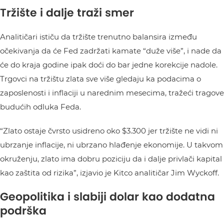
Tržište i dalje traži smer
Analitičari ističu da tržište trenutno balansira između
očekivanja da će Fed zadržati kamate “duže više”, i nade da
će do kraja godine ipak doći do bar jedne korekcije nadole.
Trgovci na tržištu zlata sve više gledaju ka podacima o
zaposlenosti i inflaciji u narednim mesecima, tražeći tragove
budućih odluka Feda.
“Zlato ostaje čvrsto usidreno oko $3.300 jer tržište ne vidi ni
ubrzanje inflacije, ni ubrzano hlađenje ekonomije. U takvom
okruženju, zlato ima dobru poziciju da i dalje privlači kapital
kao zaštita od rizika”, izjavio je Kitco analitičar Jim Wyckoff.
Geopolitika i slabiji dolar kao dodatna
podrška