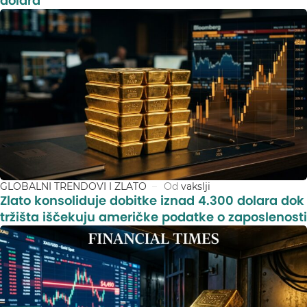
dolara
GLOBALNI TRENDOVI I ZLATO
Od
vakslji
Zlato konsoliduje dobitke iznad 4.300 dolara dok
tržišta iščekuju američke podatke o zaposlenosti