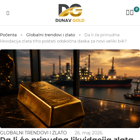
0
Počenta
Globalni trendovi i zlato
Da li će prinudna
likvidacija zlata tiho postati odskočna daska za novi veliki bik?
GLOBALNI TRENDOVI I ZLATO
26. maj 2026.