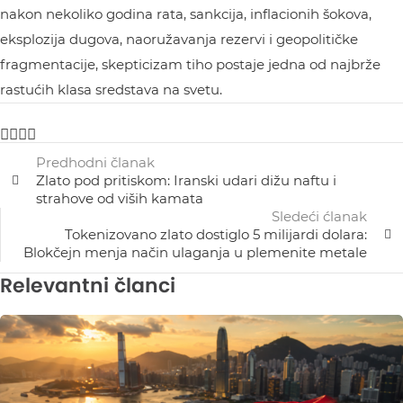
nakon nekoliko godina rata, sankcija, inflacionih šokova,
eksplozija dugova, naoružavanja rezervi i geopolitičke
fragmentacije, skepticizam tiho postaje jedna od najbrže
rastućih klasa sredstava na svetu.
Predhodni članak
Zlato pod pritiskom: Iranski udari dižu naftu i
strahove od viših kamata
Sledeći ćlanak
Tokenizovano zlato dostiglo 5 milijardi dolara:
Blokčejn menja način ulaganja u plemenite metale
Relevantni članci