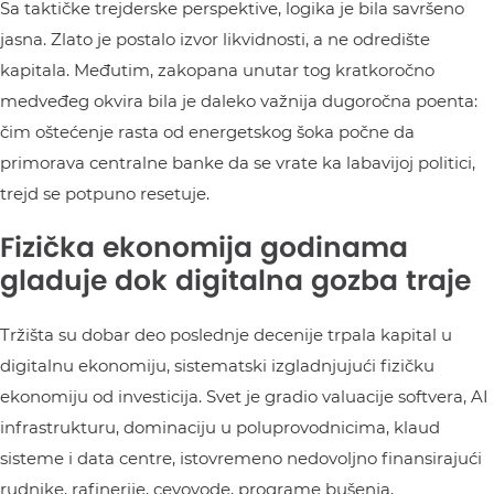
Sa taktičke trejderske perspektive, logika je bila savršeno
jasna. Zlato je postalo izvor likvidnosti, a ne odredište
kapitala. Međutim, zakopana unutar tog kratkoročno
medveđeg okvira bila je daleko važnija dugoročna poenta:
čim oštećenje rasta od energetskog šoka počne da
primorava centralne banke da se vrate ka labavijoj politici,
trejd se potpuno resetuje.
Fizička ekonomija godinama
gladuje dok digitalna gozba traje
Tržišta su dobar deo poslednje decenije trpala kapital u
digitalnu ekonomiju, sistematski izgladnjujući fizičku
ekonomiju od investicija. Svet je gradio valuacije softvera, AI
infrastrukturu, dominaciju u poluprovodnicima, klaud
sisteme i data centre, istovremeno nedovoljno finansirajući
rudnike, rafinerije, cevovode, programe bušenja,