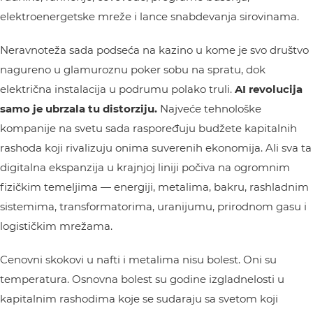
elektroenergetske mreže i lance snabdevanja sirovinama.
Neravnoteža sada podseća na kazino u kome je svo društvo
nagureno u glamuroznu poker sobu na spratu, dok
električna instalacija u podrumu polako truli.
AI revolucija
samo je ubrzala tu distorziju.
Najveće tehnološke
kompanije na svetu sada raspoređuju budžete kapitalnih
rashoda koji rivalizuju onima suverenih ekonomija. Ali sva ta
digitalna ekspanzija u krajnjoj liniji počiva na ogromnim
fizičkim temeljima — energiji, metalima, bakru, rashladnim
sistemima, transformatorima, uranijumu, prirodnom gasu i
logističkim mrežama.
Cenovni skokovi u nafti i metalima nisu bolest. Oni su
temperatura. Osnovna bolest su godine izgladnelosti u
kapitalnim rashodima koje se sudaraju sa svetom koji