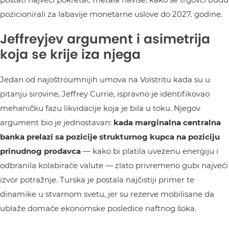
pozicionirali za labavije monetarne uslove do 2027. godine.
Jeffreyjev argument i asimetrija
koja se krije iza njega
Jedan od najoštroumnijih umova na Volstritu kada su u
pitanju sirovine, Jeffrey Currie, ispravno je identifikovao
mehaničku fazu likvidacije koja je bila u toku. Njegov
argument bio je jednostavan:
kada marginalna centralna
banka prelazi sa pozicije strukturnog kupca na poziciju
prinudnog prodavca
— kako bi platila uvezenu energiju i
odbranila kolabiraće valute — zlato privremeno gubi najveći
izvor potražnje. Turska je postala najčistiji primer te
dinamike u stvarnom svetu, jer su rezerve mobilisane da
ublaže domaće ekonomske posledice naftnog šoka.