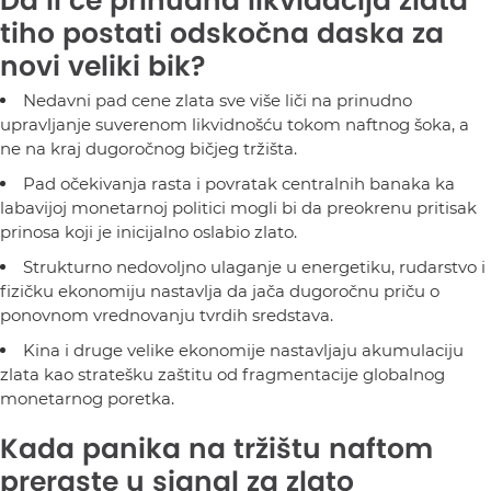
Da li će prinudna likvidacija zlata
tiho postati odskočna daska za
novi veliki bik?
Nedavni pad cene zlata sve više liči na prinudno
upravljanje suverenom likvidnošću tokom naftnog šoka, a
ne na kraj dugoročnog bičjeg tržišta.
Pad očekivanja rasta i povratak centralnih banaka ka
labavijoj monetarnoj politici mogli bi da preokrenu pritisak
prinosa koji je inicijalno oslabio zlato.
Strukturno nedovoljno ulaganje u energetiku, rudarstvo i
fizičku ekonomiju nastavlja da jača dugoročnu priču o
ponovnom vrednovanju tvrdih sredstava.
Kina i druge velike ekonomije nastavljaju akumulaciju
zlata kao stratešku zaštitu od fragmentacije globalnog
monetarnog poretka.
Kada panika na tržištu naftom
preraste u signal za zlato