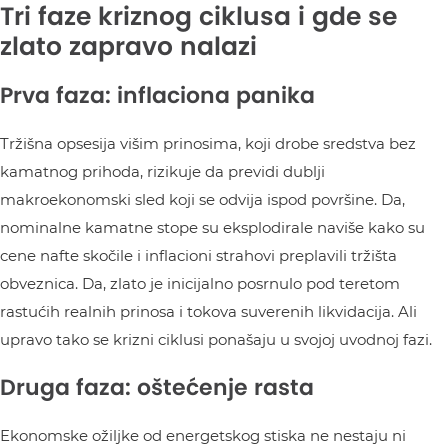
Tri faze kriznog ciklusa i gde se
zlato zapravo nalazi
Prva faza: inflaciona panika
Tržišna opsesija višim prinosima, koji drobe sredstva bez
kamatnog prihoda, rizikuje da previdi dublji
makroekonomski sled koji se odvija ispod površine. Da,
nominalne kamatne stope su eksplodirale naviše kako su
cene nafte skočile i inflacioni strahovi preplavili tržišta
obveznica. Da, zlato je inicijalno posrnulo pod teretom
rastućih realnih prinosa i tokova suverenih likvidacija. Ali
upravo tako se krizni ciklusi ponašaju u svojoj uvodnoj fazi.
Druga faza: oštećenje rasta
Ekonomske ožiljke od energetskog stiska ne nestaju ni