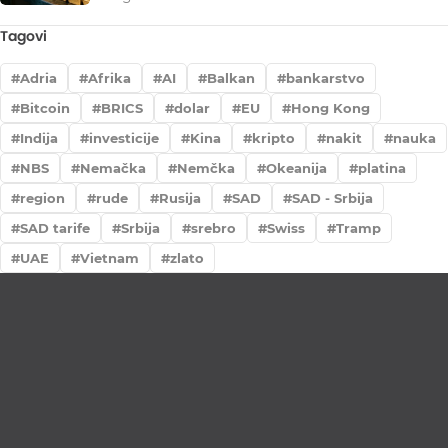
Tagovi
Adria
Afrika
AI
Balkan
bankarstvo
Bitcoin
BRICS
dolar
EU
Hong Kong
Indija
investicije
Kina
kripto
nakit
nauka
NBS
Nemačka
Nemčka
Okeanija
platina
region
rude
Rusija
SAD
SAD - Srbija
SAD tarife
Srbija
srebro
Swiss
Tramp
UAE
Vietnam
zlato
Lično preumzimanje paketa
Garancija autentičnosti i porekla
Realizacija na dan uplate
Otkup zlata po povoljnim cenama.