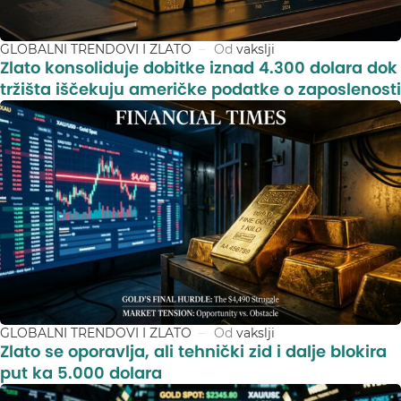
GLOBALNI TRENDOVI I ZLATO
Od
vakslji
Zlato konsoliduje dobitke iznad 4.300 dolara dok
tržišta iščekuju američke podatke o zaposlenosti
GLOBALNI TRENDOVI I ZLATO
Od
vakslji
Zlato se oporavlja, ali tehnički zid i dalje blokira
put ka 5.000 dolara