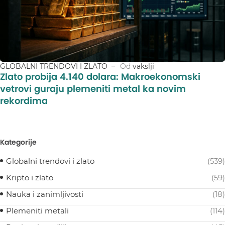
GLOBALNI TRENDOVI I ZLATO
Od
vakslji
Zlato probija 4.140 dolara: Makroekonomski
vetrovi guraju plemeniti metal ka novim
rekordima
Kategorije
Globalni trendovi i zlato
(539)
Kripto i zlato
(59)
Nauka i zanimljivosti
(18)
Plemeniti metali
(114)