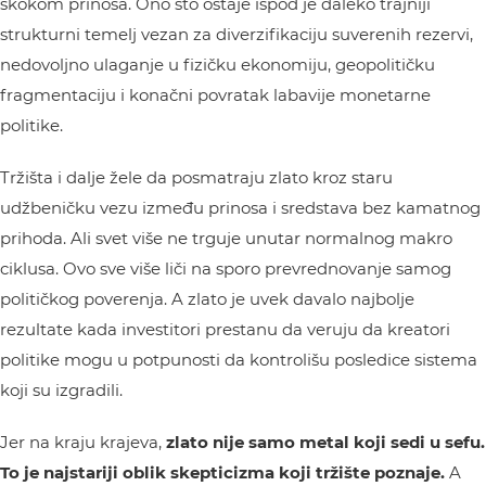
skokom prinosa. Ono što ostaje ispod je daleko trajniji
strukturni temelj vezan za diverzifikaciju suverenih rezervi,
nedovoljno ulaganje u fizičku ekonomiju, geopolitičku
fragmentaciju i konačni povratak labavije monetarne
politike.
Tržišta i dalje žele da posmatraju zlato kroz staru
udžbeničku vezu između prinosa i sredstava bez kamatnog
prihoda. Ali svet više ne trguje unutar normalnog makro
ciklusa. Ovo sve više liči na sporo prevrednovanje samog
političkog poverenja. A zlato je uvek davalo najbolje
rezultate kada investitori prestanu da veruju da kreatori
politike mogu u potpunosti da kontrolišu posledice sistema
koji su izgradili.
Jer na kraju krajeva,
zlato nije samo metal koji sedi u sefu.
To je najstariji oblik skepticizma koji tržište poznaje.
A