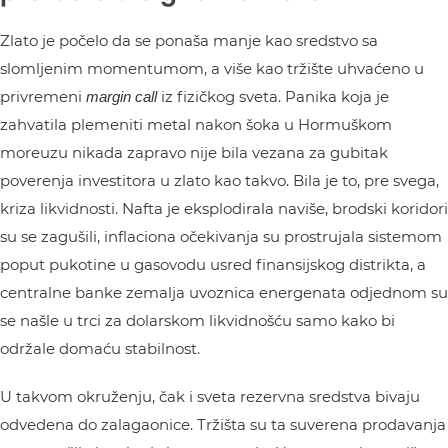
Zlato je počelo da se ponaša manje kao sredstvo sa
slomljenim momentumom, a više kao tržište uhvaćeno u
privremeni
iz fizičkog sveta. Panika koja je
margin call
zahvatila plemeniti metal nakon šoka u Hormuškom
moreuzu nikada zapravo nije bila vezana za gubitak
poverenja investitora u zlato kao takvo. Bila je to, pre svega,
kriza likvidnosti. Nafta je eksplodirala naviše, brodski koridori
su se zagušili, inflaciona očekivanja su prostrujala sistemom
poput pukotine u gasovodu usred finansijskog distrikta, a
centralne banke zemalja uvoznica energenata odjednom su
se našle u trci za dolarskom likvidnošću samo kako bi
održale domaću stabilnost.
U takvom okruženju, čak i sveta rezervna sredstva bivaju
odvedena do zalagaonice. Tržišta su ta suverena prodavanja