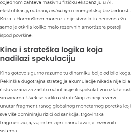
odjednom zahteva masivnu fizičku ekspanziju u AI,
elektrifikaciji, odbrani,
-u i energetskoj bezbednosti.
reshoring
Kriza u Hormuškom moreuzu nije stvorila tu neravnotežu —
samo je otkrila koliko malo rezervnih amortizera postoji
ispod površine.
Kina i strateška logika koja
nadilazi spekulaciju
Kina gotovo sigurno razume tu dinamiku bolje od bilo koga.
Pekinška dugotrajna strategija akumulacije nikada nije bila
čisto vezana za zaštitu od inflacije ili spekulativnu izloženost
sirovinama. Uvek se radilo o strateškoj izolaciji rezervi
unutar fragmentiranog globalnog monetarnog poretka koji
sve više dominiraju rizici od sankcija, trgovinska
fragmentacija, vojne tenzije i naoružavanje rezervnih
sistema.