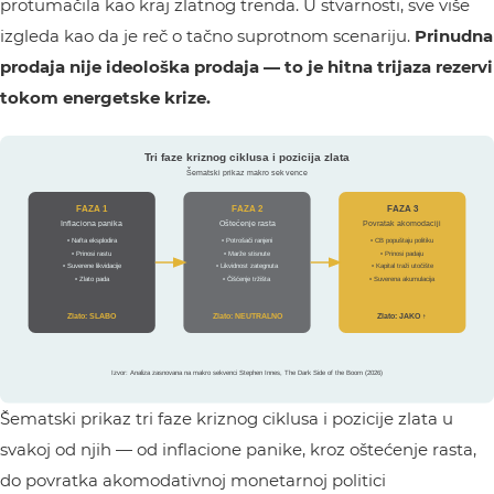
protumačila kao kraj zlatnog trenda. U stvarnosti, sve više
izgleda kao da je reč o tačno suprotnom scenariju.
Prinudna
prodaja nije ideološka prodaja — to je hitna trijaza rezervi
tokom energetske krize.
Šematski prikaz tri faze kriznog ciklusa i pozicije zlata u
svakoj od njih — od inflacione panike, kroz oštećenje rasta,
do povratka akomodativnoj monetarnoj politici