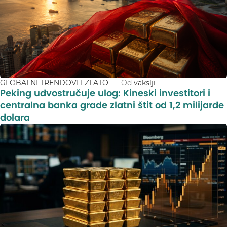
GLOBALNI TRENDOVI I ZLATO
Od
vakslji
Peking udvostručuje ulog: Kineski investitori i
centralna banka grade zlatni štit od 1,2 milijarde
dolara