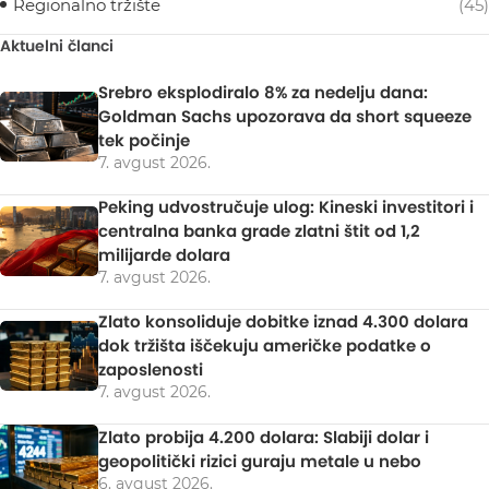
Regionalno tržište
(45)
Aktuelni članci
Srebro eksplodiralo 8% za nedelju dana:
Goldman Sachs upozorava da short squeeze
tek počinje
7. avgust 2026.
Peking udvostručuje ulog: Kineski investitori i
centralna banka grade zlatni štit od 1,2
milijarde dolara
7. avgust 2026.
Zlato konsoliduje dobitke iznad 4.300 dolara
dok tržišta iščekuju američke podatke o
zaposlenosti
7. avgust 2026.
Zlato probija 4.200 dolara: Slabiji dolar i
geopolitički rizici guraju metale u nebo
6. avgust 2026.