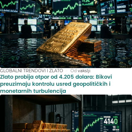
GLOBALNI TRENDOVI I ZLATO
Od
vakslji
Zlato probija otpor od 4.205 dolara: Bikovi
preuzimaju kontrolu usred geopolitičkih i
monetarnih turbulencija