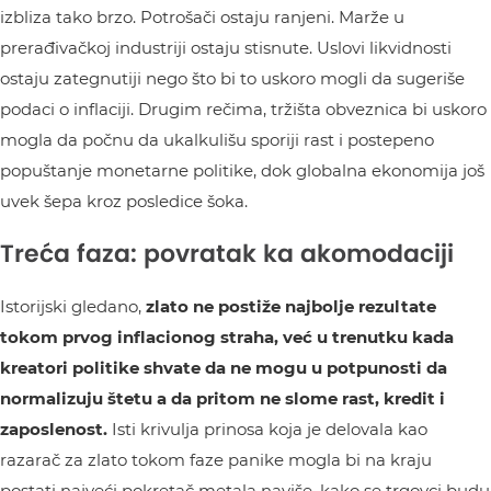
izbliza tako brzo. Potrošači ostaju ranjeni. Marže u
prerađivačkoj industriji ostaju stisnute. Uslovi likvidnosti
ostaju zategnutiji nego što bi to uskoro mogli da sugeriše
podaci o inflaciji. Drugim rečima, tržišta obveznica bi uskoro
mogla da počnu da ukalkulišu sporiji rast i postepeno
popuštanje monetarne politike, dok globalna ekonomija još
uvek šepa kroz posledice šoka.
Treća faza: povratak ka akomodaciji
Istorijski gledano,
zlato ne postiže najbolje rezultate
tokom prvog inflacionog straha, već u trenutku kada
kreatori politike shvate da ne mogu u potpunosti da
normalizuju štetu a da pritom ne slome rast, kredit i
zaposlenost.
Isti krivulja prinosa koja je delovala kao
razarač za zlato tokom faze panike mogla bi na kraju
postati najveći pokretač metala naviše, kako se trgovci budu