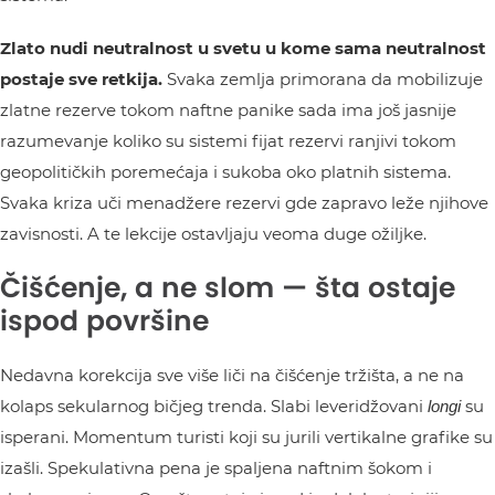
Zlato nudi neutralnost u svetu u kome sama neutralnost
postaje sve retkija.
Svaka zemlja primorana da mobilizuje
zlatne rezerve tokom naftne panike sada ima još jasnije
razumevanje koliko su sistemi fijat rezervi ranjivi tokom
geopolitičkih poremećaja i sukoba oko platnih sistema.
Svaka kriza uči menadžere rezervi gde zapravo leže njihove
zavisnosti. A te lekcije ostavljaju veoma duge ožiljke.
Čišćenje, a ne slom — šta ostaje
ispod površine
Nedavna korekcija sve više liči na čišćenje tržišta, a ne na
kolaps sekularnog bičjeg trenda. Slabi leveridžovani
su
longi
isperani. Momentum turisti koji su jurili vertikalne grafike su
izašli. Spekulativna pena je spaljena naftnim šokom i