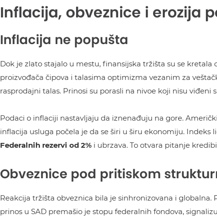
Inflacija, obveznice i erozija 
Inflacija ne popušta
Dok je zlato stajalo u mestu, finansijska tržišta su se kretal
proizvođača čipova i talasima optimizma vezanim za veštačku 
rasprodajni talas. Prinosi su porasli na nivoe koji nisu viđeni 
Podaci o inflaciji nastavljaju da iznenađuju na gore. Američki
inflacija usluga počela je da se širi u širu ekonomiju. Indeks
Federalnih rezervi od 2%
i ubrzava. To otvara pitanje kredibi
Obveznice pod pritiskom strukturn
Reakcija tržišta obveznica bila je sinhronizovana i globalna.
prinos u SAD premašio je stopu federalnih fondova, signaliz