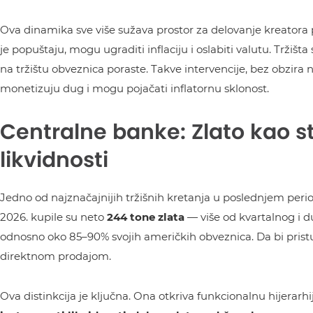
Ova dinamika sve više sužava prostor za delovanje kreatora poli
je popuštaju, mogu ugraditi inflaciju i oslabiti valutu. Tržiš
na tržištu obveznica poraste. Takve intervencije, bez obzira na
monetizuju dug i mogu pojačati inflatornu sklonost.
Centralne banke: Zlato kao s
likvidnosti
Jedno od najznačajnijih tržišnih kretanja u poslednjem peri
2026. kupile su neto
244 tone zlata
— više od kvartalnog i du
odnosno oko 85–90% svojih američkih obveznica. Da bi pristu
direktnom prodajom.
Ova distinkcija je ključna. Ona otkriva funkcionalnu hijerar