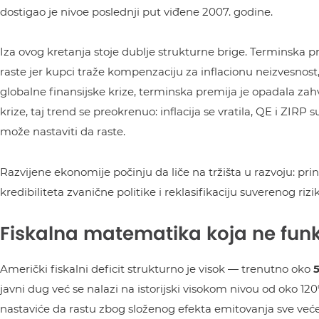
dostigao je nivoe poslednji put viđene 2007. godine.
Iza ovog kretanja stoje dublje strukturne brige. Terminska p
raste jer kupci traže kompenzaciju za inflacionu neizvesnos
globalne finansijske krize, terminska premija je opadala zah
krize, taj trend se preokrenuo: inflacija se vratila, QE i ZIRP 
može nastaviti da raste.
Razvijene ekonomije počinju da liče na tržišta u razvoju: pri
kredibiliteta zvanične politike i reklasifikaciju suverenog riz
Fiskalna matematika koja ne funk
Američki fiskalni deficit strukturno je visok — trenutno oko
javni dug već se nalazi na istorijski visokom nivou od oko 12
nastaviće da rastu zbog složenog efekta emitovanja sve ve