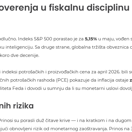
poverenja u fiskalnu disciplinu
a odlučno. Indeks S&P 500 porastao je za
5,15%
u maju, vođen 
inteligenciju. Sa druge strane, globalna tržišta obveznica d
skoro dve decenije.
 indeksi potrošačkih i proizvođačkih cena za april 2026. bili s
 ličnih potrošačkih rashoda (PCE) pokazuje da inflacija ostaje
z
liteta Feda i dovodi u sumnju da li su monetarni uslovi dovoljn
ih rizika
 Prinosi su porasli duž čitave krive — i na kratkom i na dugom
ujući obnovljeni rizik od monetarnog zaoštravanja. Prinos na