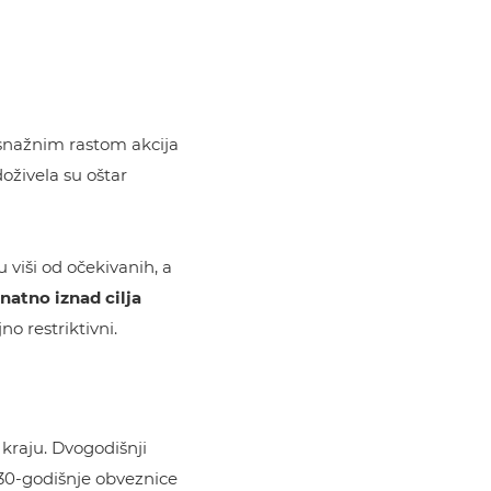
snažnim rastom akcija
oživela su oštar
u viši od očekivanih, a
natno iznad cilja
o restriktivni.
 kraju. Dvogodišnji
 30-godišnje obveznice