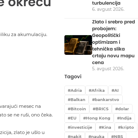
ke okreću
turbulencija
6. avgust 2026.
Zlato i srebro pred
probojem:
iliku za akumulaciju.
Geopolitički
optimizam i
tehnička slika
crtaju novu mapu
cena
5. avgust 2026.
Tagovi
Adria
Afrika
AI
Balkan
bankarstvo
zatvarajući mesec na
Bitcoin
BRICS
dolar
to se ne ruši, ono čeka.
EU
Hong Kong
Indija
investicije
Kina
kripto
ija, zlato je ušlo u
nakit
nauka
NBS