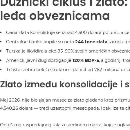
Dužnički ciklus i zlat
leđa obveznicama
Cena zlata konsoliduje se iznad 4.500 dolara po unci, a 
Centralne banke kupile su neto
244 tone zlata
samo u pr
Turska je likvidirala oko 85–90% svojih američkih obveznic
Američki javni dug dostigao je
120% BDP-a
, a godišnji t
Tržište srebra beleži strukturni deficit od 762 miliona un
Zlato između konsolidacije i 
Maj 2026. nije bio sjajan mesec za zlato gledano kroz prizmu
4.540,26 dolara — treći uzastopni mesec pada. Ipak, iza te ci
Od oštrog rasprodajnog talasa sredinom marta, koji je uglav