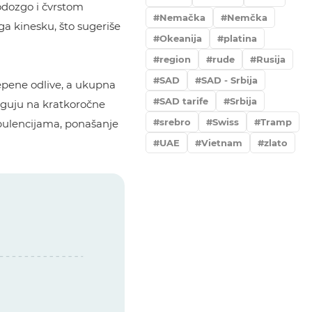
odozgo i čvrstom
Nemačka
Nemčka
ga kinesku, što sugeriše
Okeanija
platina
region
rude
Rusija
SAD
SAD - Srbija
epene odlive, a ukupna
SAD tarife
Srbija
eaguju na kratkoročne
srebro
Swiss
Tramp
ulencijama, ponašanje
UAE
Vietnam
zlato