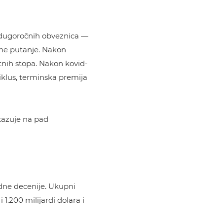
e dugoročnih obveznica —
lne putanje. Nakon
tnih stopa. Nakon kovid-
 ciklus, terminska premija
ukazuje na pad
dne decenije. Ukupni
1.200 milijardi dolara i