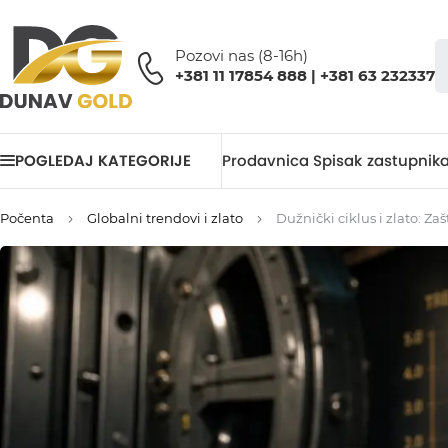
Pozovi nas (8-16h)
+381 11 17854 888 | +381 63 232337
POGLEDAJ KATEGORIJE
Prodavnica
Spisak zastupnik
Počenta
Globalni trendovi i zlato
Dužnički ciklus i zlato: 