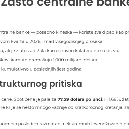
o: Zašto centralne ban
centralne banke — posebno kineska — koriste svaki pad kao pr
vom kvartalu 2026, iznad višegodišnjeg proseka.
a, ali je zlato zadržala kao osnovno kolateralno sredstvo.
roškovi kamate premašuju 1.000 milijardi dolara.
ci kumulativno u poslednjih šest godina.
strukturnog pritiska
 cene. Spot cena je pala za
77,59 dolara po unci
, ili 1,68%, 
fre krije se nešto mnogo važnije od kratkoročnog kretanja: zla
nom bio posledica razmatanja ekstremnih leveridžovanih pozic