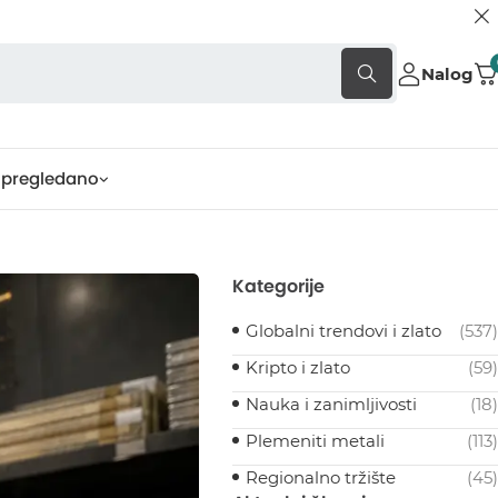
Nalog
pregledano
Kategorije
Globalni trendovi i zlato
(537)
Kripto i zlato
(59)
Nauka i zanimljivosti
(18)
Plemeniti metali
(113)
Regionalno tržište
(45)