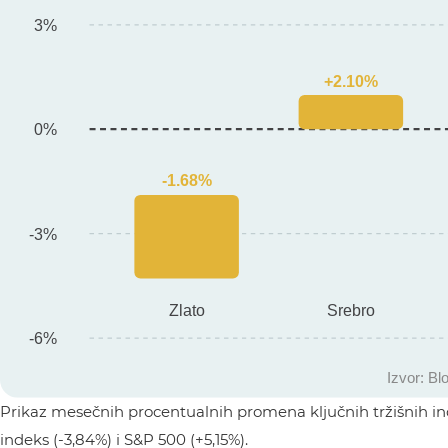
Prikaz mesečnih procentualnih promena ključnih tržišnih indik
indeks (-3,84%) i S&P 500 (+5,15%).