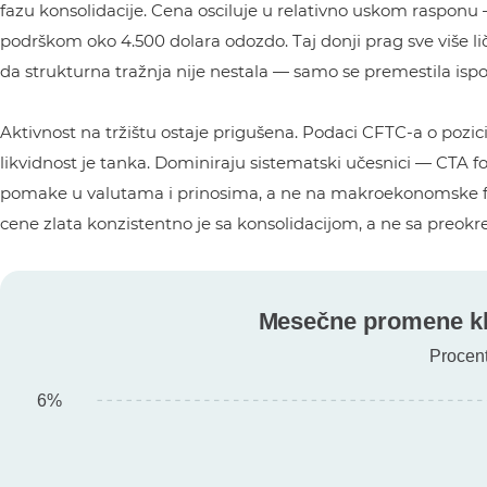
fazu konsolidacije. Cena osciluje u relativno uskom raspo
podrškom oko 4.500 dolara odozdo. Taj donji prag sve više l
da strukturna tražnja nije nestala — samo se premestila ispo
Aktivnost na tržištu ostaje prigušena. Podaci CFTC-a o pozi
likvidnost je tanka. Dominiraju sistematski učesnici — CTA fo
pomake u valutama i prinosima, a ne na makroekonomske 
cene zlata konzistentno je sa konsolidacijom, a ne sa preok