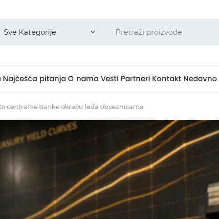
a
Najčešća pitanja
O nama
Vesti
Partneri
Kontakt
Nedavno 
Zašto centralne banke okreću leđa obveznicama