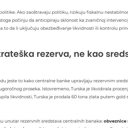
tike. Ako zaoštravaju politiku, rizikuju fiskalnu nestabilnost 
ta stoga počinju da anticipiraju sklonost ka zvaničnoj interven
 to da li uključuju obezbeđivanje likvidnosti ili kontrolu prin
trateška rezerva, ne kao sred
odu jeste to kako centralne banke upravljaju rezervnim sred
goročnog proseka. Istovremeno, Turska je likvidirala procenje
pila likvidnosti, Turska je prodala 60 tona zlata putem gol
hiju unutar rezervnih sredstava centralnih banaka:
obveznice 