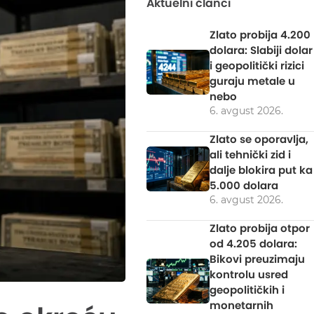
Aktuelni članci
Zlato probija 4.200
dolara: Slabiji dolar
i geopolitički rizici
guraju metale u
nebo
6. avgust 2026.
Zlato se oporavlja,
ali tehnički zid i
dalje blokira put ka
5.000 dolara
6. avgust 2026.
Zlato probija otpor
od 4.205 dolara:
Bikovi preuzimaju
kontrolu usred
geopolitičkih i
monetarnih