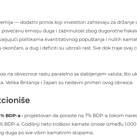
remija — dodatni prinos koji investitori zahtevaju za držanj
t, povećanu emisiju duga i zabrinutost zbog dugoročne fiska
valjujući politikama kvantitativnog popuštanja i nultih kama
su okončani, a dug i deficiti su ubrzali rast. Sve dok traje ovaj
nosi na obveznice rastu paralelno sa slabljenjem valuta, što 
ika. Velika Britanija i Japan su nedavni primeri ovog obrasca.
cioniše
5% BDP-a
i projektovan da poraste na 7% BDP-a tokom nare
0% BDP-a. Godišnji neto troškovi kamate iznose između 1.000 i 
ćeg duga po sve višim kamatnim stopama.