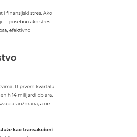
i finansijski stres. Ako
ciji — posebno ako stres
osa, efektivno
stvo
stvima. U prvom kvartalu
nih 14 milijardi dolara,
d swap aranžmana, a ne
služe kao transakcioni