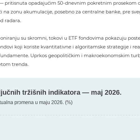
nu — pritisnuta opadajućim 50-dnevnim pokretnim prosekom 
iči na zonu akumulacije, posebno za centralne banke, pre sve
d radara.
cioniranju su skromni, tokovi u ETF fondovima pokazuju post
ndovi koji koriste kvantitativne i algoritamske strategije i r
fundamente. Uprkos geopolitičkim i makroekonomskim turb
retom trenda.