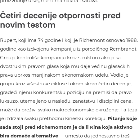
proizvodnje u segmentima nakita i satova.
Četiri decenije otpornosti pred
novim testom
Rupert, koji ima 74 godine i koji je Richemont osnovao 1988.
godine kao izdvojenu kompaniju iz porodičnog Rembrandt
Group, kontroliše kompaniju kroz strukturu akcija sa
dvostrukim pravom glasa koja mu daje većinu glasačkih
prava uprkos manjinskom ekonomskom udelu. Vodio je
grupu kroz višestruke cikluse tokom skoro četiri decenije,
gradeći njenu konkurentsku poziciju na premisi da pravo
luksuzo, utemeljeno u nasleđu, zanatstvu i disciplini cena,
može da preživi svako makroekonomsko okruženje. Ta teza
je izdržala svaku prethodnu kinesku korekciju.
Pitanje koje
sada stoji pred Richemontom je da li Kina koja aktivno
bira domaće alternative
— umesto da jednostavno troši