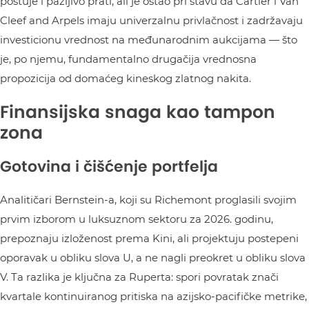
poštuje i pažljivo prati, ali je ostao pri stavu da Cartier i Van
Cleef and Arpels imaju univerzalnu privlačnost i zadržavaju
investicionu vrednost na međunarodnim aukcijama — što
je, po njemu, fundamentalno drugačija vrednosna
propozicija od domaćeg kineskog zlatnog nakita.
Finansijska snaga kao tampon
zona
Gotovina i čišćenje portfelja
Analitičari Bernstein-a, koji su Richemont proglasili svojim
prvim izborom u luksuznom sektoru za 2026. godinu,
prepoznaju izloženost prema Kini, ali projektuju postepeni
oporavak u obliku slova U, a ne nagli preokret u obliku slova
V. Ta razlika je ključna za Ruperta: spori povratak znači
kvartale kontinuiranog pritiska na azijsko-pacifičke metrike,