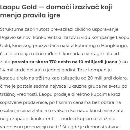
Laopu Gold — domaći izazivač koji
menja pravila igre
Strukturna zabrinutost prevazilazi ciklično usporavanje.
Pojavio se novi konkurentski izazov u vidu kompanije Laopu
Gold, kineskog proizvođača nakita kotiranog u Hongkongu,
čija je prodaja ručno rađenih komada u vintage stilu od
zlata
porasla za skoro 170 odsto na 10 milijardi juana
(oko
1,4 milijarde dolara) u jednoj godini. To je kompaniju
katapultiralo na tržišnu kapitalizaciju od 20 milijardi dolara,
čime je postala sedma najveća luksuzna grupa na svetu po
tržišnoj vrednosti. Laopu prodaje direktno kupcima kroz
sopstvene prodavnice, po fiksnim cenama bez obzira na
oscilacije cena zlata, a u svakom komadu koristi više zlata
nego zapadni konkurenti — nudeći kupcima snažniju
vrednosnu propoziciju na tržištu gde je demonstrativna