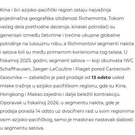
Kina i širi azijsko-pacifički region ostaju najvažnija
pojedinačna geografska izloženost Richemonta. Tokom
većeg dela prethodne decenije, kineski potrošači su
generisali između četvrtine i trećine ukupne globalne
potrošnje na luksuznu robu, a Richmontovi segmenti nakita
i satova bili su među primarnim korisnicima tog talasa. U
fiskalnoj 2025. godini, segment satova — koji obuhvata IWC
Schaffhausen, Jaeger-LeCoultre i Piaget pored Cartierovih
časovnika — zabeležio je pad prodaje od
13 odsto
usled
mlake tražnje u azijsko-pacifičkom regionu, gde su Kina,
Hongkong i Makao zajedno i dalje beležili kontrakciju.
Oporavak u fiskalnoj 2026. u segmentu nakita, gde je
prodaja porasla 14 odsto uz dvocifreni rast u svim regionima
osim azijsko-pacifičkog, samo je maskirao nastavak slabosti
u segmentu satova.