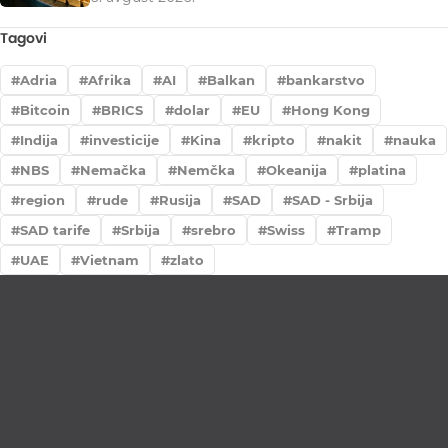
Tagovi
Adria
Afrika
AI
Balkan
bankarstvo
Bitcoin
BRICS
dolar
EU
Hong Kong
Indija
investicije
Kina
kripto
nakit
nauka
NBS
Nemačka
Nemčka
Okeanija
platina
region
rude
Rusija
SAD
SAD - Srbija
SAD tarife
Srbija
srebro
Swiss
Tramp
UAE
Vietnam
zlato
Lično preumzimanje paketa
Garancija autentičnosti i porekla
Realizacija na dan uplate
Otkup zlata po povoljnim cenama.