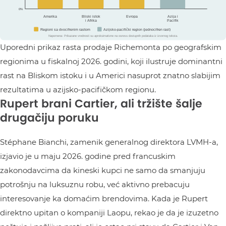
Uporedni prikaz rasta prodaje Richemonta po geografskim
regionima u fiskalnoj 2026. godini, koji ilustruje dominantni
rast na Bliskom istoku i u Americi nasuprot znatno slabijim
rezultatima u azijsko-pacifičkom regionu.
Rupert brani Cartier, ali tržište šalje
drugačiju poruku
Stéphane Bianchi, zamenik generalnog direktora LVMH-a,
izjavio je u maju 2026. godine pred francuskim
zakonodavcima da kineski kupci ne samo da smanjuju
potrošnju na luksuznu robu, već aktivno prebacuju
interesovanje ka domaćim brendovima. Kada je Rupert
direktno upitan o kompaniji Laopu, rekao je da je izuzetno