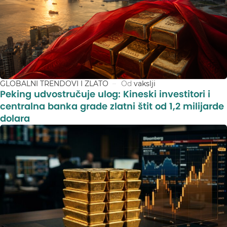
GLOBALNI TRENDOVI I ZLATO
Od
vakslji
Peking udvostručuje ulog: Kineski investitori i
centralna banka grade zlatni štit od 1,2 milijarde
dolara