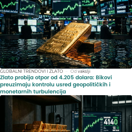
GLOBALNI TRENDOVI I ZLATO
Od
vakslji
Zlato probija otpor od 4.205 dolara: Bikovi
preuzimaju kontrolu usred geopolitičkih i
monetarnih turbulencija