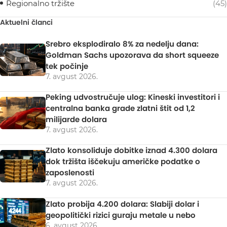
Regionalno tržište
(45)
Aktuelni članci
Srebro eksplodiralo 8% za nedelju dana:
Goldman Sachs upozorava da short squeeze
tek počinje
7. avgust 2026.
Peking udvostručuje ulog: Kineski investitori i
centralna banka grade zlatni štit od 1,2
milijarde dolara
7. avgust 2026.
Zlato konsoliduje dobitke iznad 4.300 dolara
dok tržišta iščekuju američke podatke o
zaposlenosti
7. avgust 2026.
Zlato probija 4.200 dolara: Slabiji dolar i
geopolitički rizici guraju metale u nebo
6. avgust 2026.