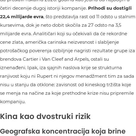
četiri decenije dugoj istoriji kompanije.
Prihodi su dostigli
22,4 milijarde evra
, što predstavlja rast od 11 odsto u stalnim
kursevima, dok je neto dobit skočila za 27 odsto na 3,5
milijarde evra. Analitičari koji su očekivali da će rekordne
cene zlata, američka carinska neizvesnost i slabljenje
potrošačkog poverenja ozbiljnije nagristi rezultate grupe iza
brendova Cartier i Van Cleef and Arpels, ostali su
iznenađeni. Ipak, iza sjajnih naslova krije se strukturna
ranjivost koju ni Rupert ni njegov menadžment tim za sada
nisu u stanju da otklone: zavisnost od kineskog tržišta koje
se menja na načine za koje prethodne krize nisu pripremile
kompaniju.
Kina kao dvostruki rizik
Geografska koncentracija koja brine