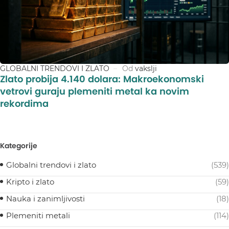
GLOBALNI TRENDOVI I ZLATO
Od
vakslji
Zlato probija 4.140 dolara: Makroekonomski
vetrovi guraju plemeniti metal ka novim
rekordima
Kategorije
Globalni trendovi i zlato
(539)
Kripto i zlato
(59)
Nauka i zanimljivosti
(18)
Plemeniti metali
(114)