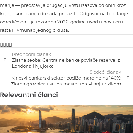
manje — predstavlja drugačiju vrstu izazova od onih kroz
koje je kompanija do sada prolazila. Odgovor na to pitanje
odrediće da li je rekordna 2026. godina uvod u novu eru
rasta ili vrhunac jednog ciklusa.
Predhodni članak
Zlatna seoba: Centralne banke povlače rezerve iz
Londona i Njujorka
Sledeći ćlanak
Kineski bankarski sektor podiže margine na 140%:
Zlatna groznica ustupa mesto upravljanju rizikom
Relevantni članci