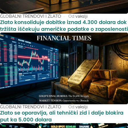
GLOBALNI TRENDOVI I ZLATO
Od
vakslji
Zlato konsoliduje dobitke iznad 4.300 dolara dok
tržišta iščekuju američke podatke o zaposlenosti
GLOBALNI TRENDOVI I ZLATO
Od
vakslji
Zlato se oporavlja, ali tehnički zid i dalje blokira
put ka 5.000 dolara