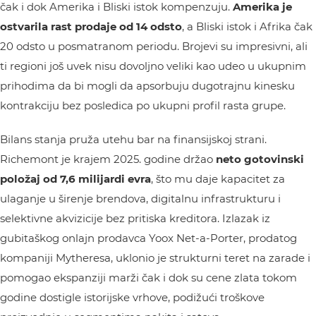
čak i dok Amerika i Bliski istok kompenzuju.
Amerika je
ostvarila rast prodaje od 14 odsto
, a Bliski istok i Afrika čak
20 odsto u posmatranom periodu. Brojevi su impresivni, ali
ti regioni još uvek nisu dovoljno veliki kao udeo u ukupnim
prihodima da bi mogli da apsorbuju dugotrajnu kinesku
kontrakciju bez posledica po ukupni profil rasta grupe.
Bilans stanja pruža utehu bar na finansijskoj strani.
Richemont je krajem 2025. godine držao
neto gotovinski
položaj od 7,6 milijardi evra
, što mu daje kapacitet za
ulaganje u širenje brendova, digitalnu infrastrukturu i
selektivne akvizicije bez pritiska kreditora. Izlazak iz
gubitaškog onlajn prodavca Yoox Net-a-Porter, prodatog
kompaniji Mytheresa, uklonio je strukturni teret na zarade i
pomogao ekspanziji marži čak i dok su cene zlata tokom
godine dostigle istorijske vrhove, podižući troškove