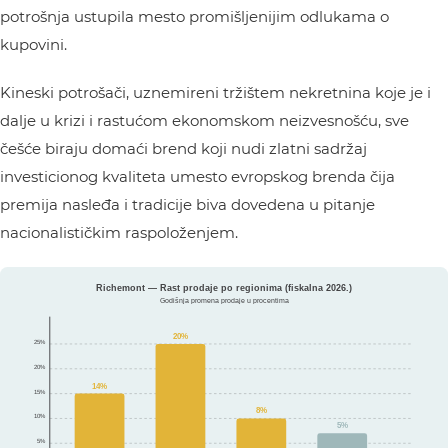
potrošnja ustupila mesto promišljenijim odlukama o
kupovini.
Kineski potrošači, uznemireni tržištem nekretnina koje je i
dalje u krizi i rastućom ekonomskom neizvesnošću, sve
češće biraju domaći brend koji nudi zlatni sadržaj
investicionog kvaliteta umesto evropskog brenda čija
premija nasleđa i tradicije biva dovedena u pitanje
nacionalističkim raspoloženjem.