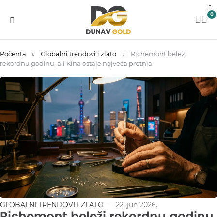
0
Počenta
Globalni trendovi i zlato
Richemont beleži
rekordnu godinu, ali Kina ostaje najveća pretnja
GLOBALNI TRENDOVI I ZLATO
22. jun 2026.
Richemont beleži rekordnu godinu,