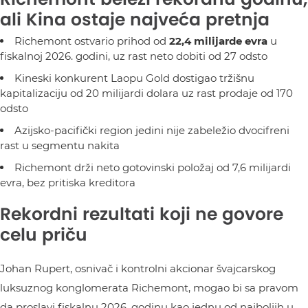
ali Kina ostaje najveća pretnja
Richemont ostvario prihod od
22,4 milijarde evra
u
fiskalnoj 2026. godini, uz rast neto dobiti od 27 odsto
Kineski konkurent Laopu Gold dostigao tržišnu
kapitalizaciju od 20 milijardi dolara uz rast prodaje od 170
odsto
Azijsko-pacifički region jedini nije zabeležio dvocifreni
rast u segmentu nakita
Richemont drži neto gotovinski položaj od 7,6 milijardi
evra, bez pritiska kreditora
Rekordni rezultati koji ne govore
celu priču
Johan Rupert, osnivač i kontrolni akcionar švajcarskog
luksuznog konglomerata Richemont, mogao bi sa pravom
da proslavi fiskalnu 2026. godinu kao jednu od najboljih u