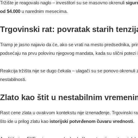
Tržište je reagovalo naglo – investitori su se masovno okrenuli
sigur
od $4.000
u narednim mesecima.
Trgovinski rat: povratak starih tenzij
Tramp je jasno najavio da će, ako se vrati na mesto predsednika, pri
podsećaju na prvu polovinu njegovog mandata, kada su slični potezi 
Reakcija tržišta nije se dugo čekala – ulagači su se ponovo okrenuli zl
nestabilnosti.
Zlato kao štit u nestabilnim vremen
Rast cene zlata u ovakvom kontekstu nije iznenađenje. Trgovinski rato
što ide u prilog zlatu kao
istorijski potvrđenom čuvaru vrednosti
.