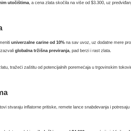
nim utočištima
, a cena zlata skočila na više od $3.300, uz predviđan
a
meniti
univerzalne carine od 10%
na sav uvoz, uz dodatne mere pro
izazvali
globalna tržišna previranja
, pad berzi i rast zlata.
atu, tražeći zaštitu od potencijalnih poremećaja u trgovinskim tokovima
ima
vi stvaraju inflatorne pritiske, remete lance snabdevanja i potresaju 