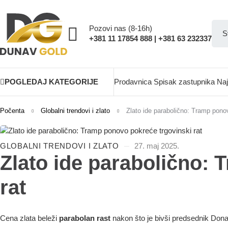
Pozovi nas (8-16h)
+381 11 17854 888 | +381 63 232337
POGLEDAJ KATEGORIJE
Prodavnica
Spisak zastupnika
Naj
Počenta
Globalni trendovi i zlato
Zlato ide parabolično: Tramp ponov
GLOBALNI TRENDOVI I ZLATO
27. maj 2025.
Zlato ide parabolično:
rat
Cena zlata beleži
parabolan rast
nakon što je bivši predsednik Dona