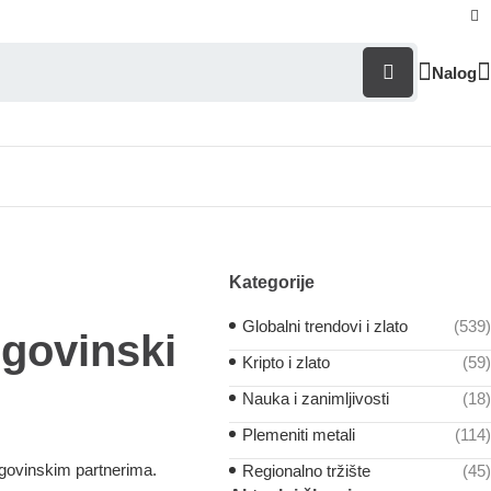
Nalog
Kategorije
Globalni trendovi i zlato
(539)
rgovinski
Kripto i zlato
(59)
Nauka i zanimljivosti
(18)
Plemeniti metali
(114)
rgovinskim partnerima.
Regionalno tržište
(45)