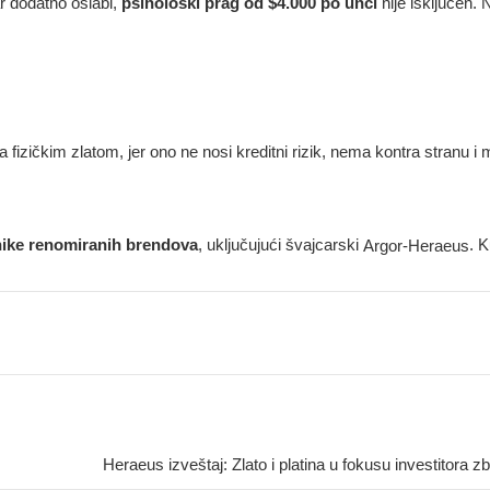
ar dodatno oslabi,
psihološki prag od $4.000 po unci
nije isključen. 
 fizičkim zlatom, jer ono ne nosi kreditni rizik, nema kontra stranu i
tnike renomiranih brendova
, uključujući švajcarski
. 
Argor-Heraeus
Heraeus izveštaj: Zlato i platina u fokusu investitora zb