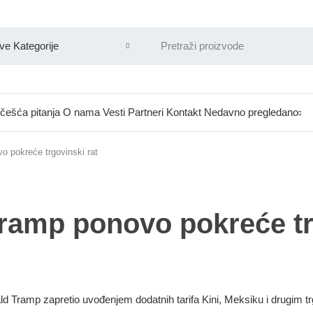
češća pitanja
O nama
Vesti
Partneri
Kontakt
Nedavno pregledano
o pokreće trgovinski rat
 Tramp ponovo pokreće t
ld Tramp zapretio uvođenjem dodatnih tarifa Kini, Meksiku i drugim t