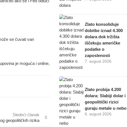
Naročito ako se i Fed odluči
Zlato konsoliduje
dobitke iznad 4.300
dolara dok tržišta
 može se čuvati van
iščekuju američke
podatke o
zaposlenosti
7. avgust 2026.
Kupovina je moguća i online,
Zlato probija 4.200
dolara: Slabiji dolar i
geopolitički rizici
guraju metale u nebo
6. avgust 2026.
Sledeći ćlanak
og geopolitičkih rizika