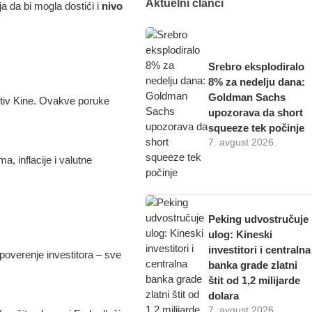
Aktuelni članci
ja da bi mogla dostići i
nivo
Srebro eksplodiralo
8% za nedelju dana:
Goldman Sachs
tiv Kine. Ovakve poruke
upozorava da short
squeeze tek počinje
7. avgust 2026.
, inflacije i valutne
Peking udvostručuje
ulog: Kineski
investitori i centralna
poverenje investitora – sve
banka grade zlatni
štit od 1,2 milijarde
dolara
7. avgust 2026.