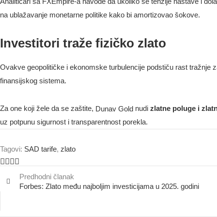
Analitičari sa FXEmpire-a navode da ukoliko se tenzije nastave i dol
na ublažavanje monetarne politike kako bi amortizovao šokove.
Investitori traže fizičko zlato
Ovakve geopolitičke i ekonomske turbulencije podstiču rast tražnje za
finansijskog sistema.
Za one koji žele da se zaštite,
nudi
zlatne poluge i zla
Dunav Gold
uz potpunu sigurnost i transparentnost porekla.
Tagovi:
SAD tarife
,
zlato
Predhodni članak
Forbes: Zlato među najboljim investicijama u 2025. godini