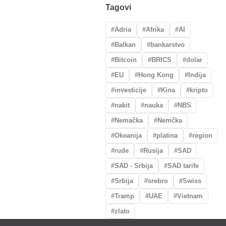
Tagovi
Adria
Afrika
AI
Balkan
bankarstvo
Bitcoin
BRICS
dolar
EU
Hong Kong
Indija
investicije
Kina
kripto
nakit
nauka
NBS
Nemačka
Nemčka
Okeanija
platina
region
rude
Rusija
SAD
SAD - Srbija
SAD tarife
Srbija
srebro
Swiss
Tramp
UAE
Vietnam
zlato