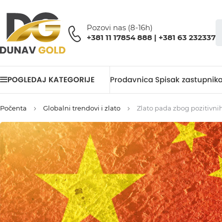
Pozovi nas (8-16h)
+381 11 17854 888 | +381 63 232337
POGLEDAJ KATEGORIJE
Prodavnica
Spisak zastupnik
Počenta
Globalni trendovi i zlato
Zlato pada zbog pozitivni