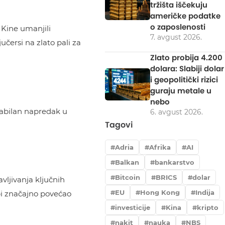
tržišta iščekuju
američke podatke
o zaposlenosti
 Kine umanjili
7. avgust 2026.
učersi na zlato pali za
Zlato probija 4.200
dolara: Slabiji dolar
i geopolitički rizici
guraju metale u
nebo
tabilan napredak u
6. avgust 2026.
Tagovi
Adria
Afrika
AI
Balkan
bankarstvo
Bitcoin
BRICS
dolar
vljivanja ključnih
EU
Hong Kong
Indija
 bi značajno povećao
investicije
Kina
kripto
nakit
nauka
NBS