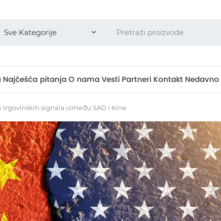
a
Najčešća pitanja
O nama
Vesti
Partneri
Kontakt
Nedavno 
h trgovinskih signala između SAD i Kine