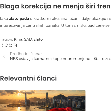
Blaga korekcija ne menja širi tre
Iako
zlato pada
u kratkom roku, analitičari i dalje ukazuju n
interesovanja centralnih banaka. U tom smislu, pad cene se v
Tagovi:
Kina
,
SAD
,
zlato
Predhodni članak
NBS ostavlja kamatne stope nepromenjene – šta to znači
Relevantni članci