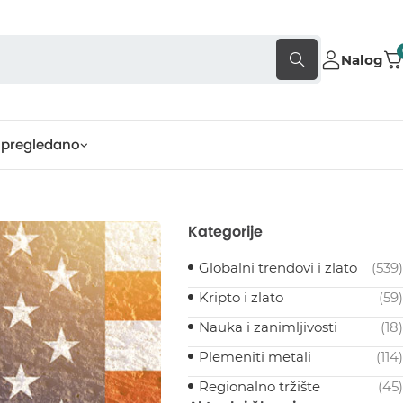
Nalog
pregledano
Kategorije
Globalni trendovi i zlato
(539)
Kripto i zlato
(59)
Nauka i zanimljivosti
(18)
Plemeniti metali
(114)
Regionalno tržište
(45)