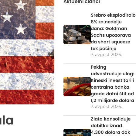
Aktuelni članci
Srebro eksplodiralo
8% za nedelju
dana: Goldman
Sachs upozorava
da short squeeze
tek počinje
7. avgust 2026.
Peking
udvostručuje ulog:
Kineski investitori i
centralna banka
grade zlatni štit od
1,2 milijarde dolara
7. avgust 2026.
ala
Zlato konsoliduje
dobitke iznad
4.300 dolara dok