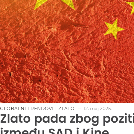
GLOBALNI TRENDOVI I ZLATO
12. maj 2025.
Zlato pada zbog pozit
između SAD i Kine