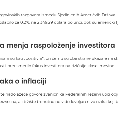
z trgovinskih razgovora između Sjedinjenih Američkih Država i
slabilo za 0.2%, na 2,349.29 dolara po unci, dok su američki fj
 menja raspoloženje investitora
sani su kao „pozitivni“, pri čemu su obe strane ukazale na s
 i preusmerilo fokus investitora na rizičnije klase imovine.
ka o inflaciji
ate nadolazeće govore zvaničnika Federalnih rezervi uoči obja
zvesna, ali tržište trenutno ne vidi dovoljan nivo rizika koji