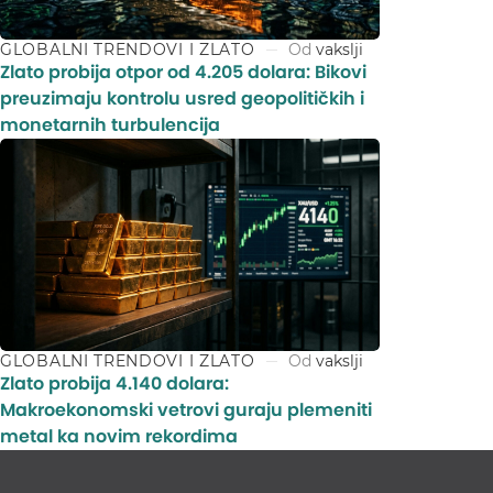
GLOBALNI TRENDOVI I ZLATO
Od
vakslji
Zlato probija otpor od 4.205 dolara: Bikovi
preuzimaju kontrolu usred geopolitičkih i
monetarnih turbulencija
GLOBALNI TRENDOVI I ZLATO
Od
vakslji
Zlato probija 4.140 dolara:
Makroekonomski vetrovi guraju plemeniti
metal ka novim rekordima