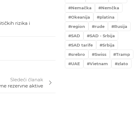
Nemačka
Nemčka
Okeanija
platina
ičkih rizika i
region
rude
Rusija
SAD
SAD - Srbija
SAD tarife
Srbija
srebro
Swiss
Tramp
UAE
Vietnam
zlato
Sledeći ćlanak
vne rezervne aktive