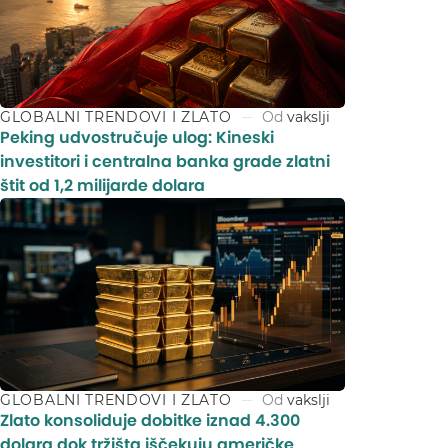
GLOBALNI TRENDOVI I ZLATO
Od
vakslji
Peking udvostručuje ulog: Kineski
investitori i centralna banka grade zlatni
štit od 1,2 milijarde dolara
GLOBALNI TRENDOVI I ZLATO
Od
vakslji
Zlato konsoliduje dobitke iznad 4.300
dolara dok tržišta iščekuju američke