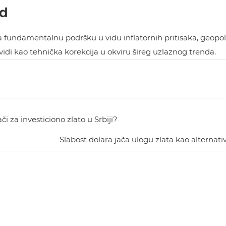
nd
a fundamentalnu podršku u vidu inflatornih pritisaka, geopolit
idi kao tehnička korekcija u okviru šireg uzlaznog trenda.
 za investiciono zlato u Srbiji?
Slabost dolara jača ulogu zlata kao alternati