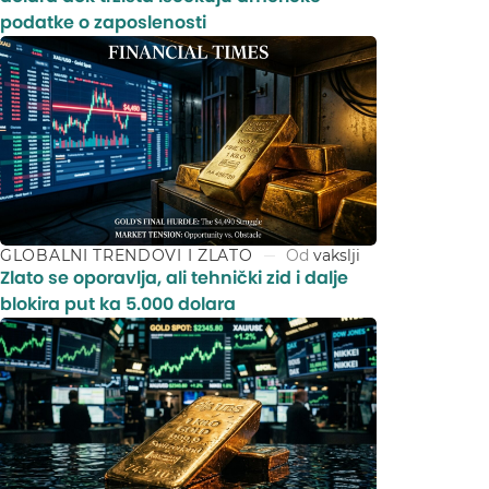
podatke o zaposlenosti
GLOBALNI TRENDOVI I ZLATO
Od
vakslji
Zlato se oporavlja, ali tehnički zid i dalje
blokira put ka 5.000 dolara