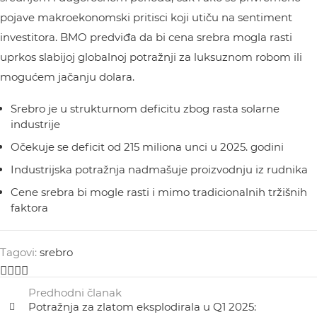
pojave makroekonomski pritisci koji utiču na sentiment
investitora. BMO predviđa da bi cena srebra mogla rasti
uprkos slabijoj globalnoj potražnji za luksuznom robom ili
mogućem jačanju dolara.
Srebro je u strukturnom deficitu zbog rasta solarne
industrije
Očekuje se deficit od 215 miliona unci u 2025. godini
Industrijska potražnja nadmašuje proizvodnju iz rudnika
Cene srebra bi mogle rasti i mimo tradicionalnih tržišnih
faktora
Tagovi:
srebro
Predhodni članak
Potražnja za zlatom eksplodirala u Q1 2025: