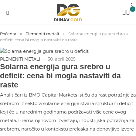
0
Počenta
Plemeniti metali
Solarna energija gura srebro u
deficit: cena bi mogla nastaviti da raste
PLEMENITI METALI
30. april 2025.
Solarna energija gura srebro u
deficit: cena bi mogla nastaviti da
raste
Analitičari iz BMO Capital Markets ističu da rast potražnje za
srebrom iz sektora solarne energije stvara strukturni deficit
koji će u narednim godinama podržavati više cene ovog
metala. Prema njihovom izveštaju, industrijska potražnja za
srebrom, naročito u kontekstu prelaska na obnovljive izvore