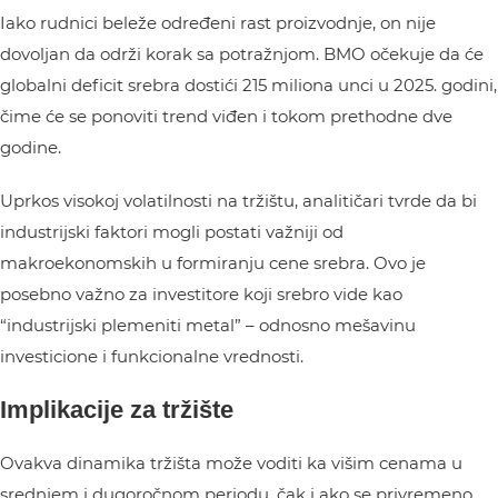
Iako rudnici beleže određeni rast proizvodnje, on nije
dovoljan da održi korak sa potražnjom. BMO očekuje da će
globalni deficit srebra dostići 215 miliona unci u 2025. godini,
čime će se ponoviti trend viđen i tokom prethodne dve
godine.
Uprkos visokoj volatilnosti na tržištu, analitičari tvrde da bi
industrijski faktori mogli postati važniji od
makroekonomskih u formiranju cene srebra. Ovo je
posebno važno za investitore koji srebro vide kao
“industrijski plemeniti metal” – odnosno mešavinu
investicione i funkcionalne vrednosti.
Implikacije za tržište
Ovakva dinamika tržišta može voditi ka višim cenama u
srednjem i dugoročnom periodu, čak i ako se privremeno