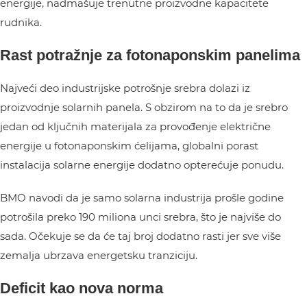
energije, nadmašuje trenutne proizvodne kapacitete
rudnika.
Rast potražnje za fotonaponskim panelima
Najveći deo industrijske potrošnje srebra dolazi iz
proizvodnje solarnih panela. S obzirom na to da je srebro
jedan od ključnih materijala za provođenje električne
energije u fotonaponskim ćelijama, globalni porast
instalacija solarne energije dodatno opterećuje ponudu.
BMO navodi da je samo solarna industrija prošle godine
potrošila preko 190 miliona unci srebra, što je najviše do
sada. Očekuje se da će taj broj dodatno rasti jer sve više
zemalja ubrzava energetsku tranziciju.
Deficit kao nova norma