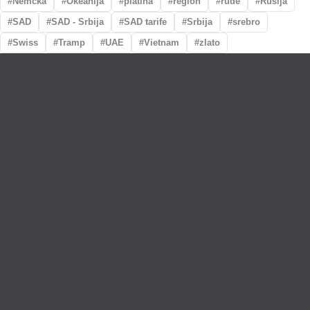
Nemčka
Okeanija
platina
region
rude
Rusija
SAD
SAD - Srbija
SAD tarife
Srbija
srebro
Swiss
Tramp
UAE
Vietnam
zlato
Lično preumzimanje paketa
Garancija autentičnosti i porekla
Realizacija na dan uplate
Otkup zlata po povoljnim cenama.
LOKACIJE
MENI
NALOG
Maksima
Prodavnica
Korpa
Gorkog 5a
O nama
Moj nalog
Krunska 90
Spisak saradnika
Narudžbine
Bul. Mihaila
Najčešća pitanja
Spisak želja
Pupina 5
Vesti
Bul Kralja
Aleksandra 441b