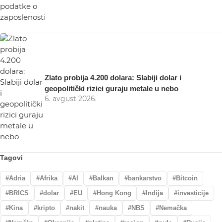
Zlato probija 4.200 dolara: Slabiji dolar i
geopolitički rizici guraju metale u nebo
6. avgust 2026.
Tagovi
Adria
Afrika
AI
Balkan
bankarstvo
Bitcoin
BRICS
dolar
EU
Hong Kong
Indija
investicije
Kina
kripto
nakit
nauka
NBS
Nemačka