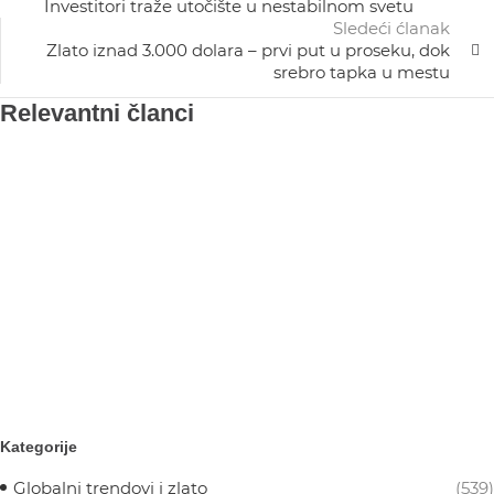
Investitori traže utočište u nestabilnom svetu
Sledeći ćlanak
Zlato iznad 3.000 dolara – prvi put u proseku, dok
srebro tapka u mestu
Relevantni članci
Kategorije
Globalni trendovi i zlato
(539)