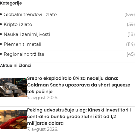
Kategorije
Globalni trendovi i zlato
(539)
Kripto i zlato
(59)
Nauka i zanimljivosti
(18)
Plemeniti metali
(114)
Regionalno tržište
(45)
Aktuelni članci
Srebro eksplodiralo 8% za nedelju dana:
Goldman Sachs upozorava da short squeeze
tek počinje
7. avgust 2026.
Peking udvostručuje ulog: Kineski investitori i
centralna banka grade zlatni štit od 1,2
milijarde dolara
7. avgust 2026.