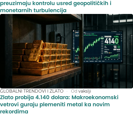
preuzimaju kontrolu usred geopolitičkih i
monetarnih turbulencija
GLOBALNI TRENDOVI I ZLATO
Od
vakslji
Zlato probija 4.140 dolara: Makroekonomski
vetrovi guraju plemeniti metal ka novim
rekordima