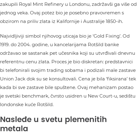
zakupili Royal Mint Refinery u Londonu, zadržavši ga više od
jednog veka. Ovaj potez bio je posebno pravovremen s
obzirom na priliv zlata iz Kalifornije i Australije 1850-ih.
Najvidljiviji simbol njihovog uticaja bio je ‘Gold Fixing’. Od
1919. do 2004. godine, u kancelarijama Rotšild banke
održavao se sastanak pet učesnika koji su utvrđivali dnevnu
referentnu cenu zlata. Proces je bio diskretan: predstavnici
bi telefonirali svojim trading sobama i podizali male zastave
Union Jack dok su se konsultovali. Cena je bila ‘fiksirana’ tek
kada bi sve zastave bile spuštene. Ovaj mehanizam postao
je svetski benchmark, čvrsto usidren u New Court-u, sedištu
londonske kuće Rotšild.
Nasleđe u svetu plemenitih
metala