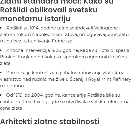
Zlatni standard moći: Kako su
Rotšildi oblikovali svetsku
monetarnu istoriju
Rotšildi su 1814. godine tajno snabdevali Velingtone
zlatom tokom Napoleonskih ratova, omogućavajući isplatu
trupa bez uzbunjivanja Francuza.
Kritična intervencija 1825. godine, kada su Rotšildi spasili
Bank of England od kolapsa isporukom ogromnih količina
zlata.
Porodica je kontrolisala globalno rafinisanje zlata kroz
vlasništvo nad rudnicima žive u Španiji i Royal Mint Refinery
u Londonu.
Od 1919. do 2004. godine, kancelarije Rotšilda bile su
centar za ‘Gold Fixing’, gde se utvrđivala svetska referentna
cena zlata.
Arhitekti zlatne stabilnosti