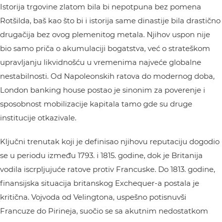
Istorija trgovine zlatom bila bi nepotpuna bez pomena
Rotšilda, baš kao što bi i istorija same dinastije bila drastično
drugačija bez ovog plemenitog metala. Njihov uspon nije
bio samo priča o akumulaciji bogatstva, već o strateškom
upravljanju likvidnošću u vremenima najveće globalne
nestabilnosti. Od Napoleonskih ratova do modernog doba,
London banking house postao je sinonim za poverenje i
sposobnost mobilizacije kapitala tamo gde su druge
institucije otkazivale.
Ključni trenutak koji je definisao njihovu reputaciju dogodio
se u periodu između 1793. i 1815. godine, dok je Britanija
vodila iscrpljujuće ratove protiv Francuske. Do 1813. godine,
finansijska situacija britanskog Exchequer-a postala je
kritična. Vojvoda od Velingtona, uspešno potisnuvši
Francuze do Pirineja, suočio se sa akutnim nedostatkom