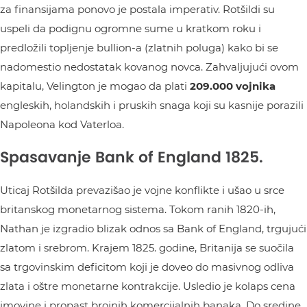
za finansijama ponovo je postala imperativ. Rotšildi su
uspeli da podignu ogromne sume u kratkom roku i
predložili topljenje bullion-a (zlatnih poluga) kako bi se
nadomestio nedostatak kovanog novca. Zahvaljujući ovom
kapitalu, Velington je mogao da plati
209.000 vojnika
engleskih, holandskih i pruskih snaga koji su kasnije porazili
Napoleona kod Vaterloa.
Spasavanje Bank of England 1825.
Uticaj Rotšilda prevazišao je vojne konflikte i ušao u srce
britanskog monetarnog sistema. Tokom ranih 1820-ih,
Nathan je izgradio blizak odnos sa Bank of England, trgujući
zlatom i srebrom. Krajem 1825. godine, Britanija se suočila
sa trgovinskim deficitom koji je doveo do masivnog odliva
zlata i oštre monetarne kontrakcije. Usledio je kolaps cena
imovine i propast brojnih komercijalnih banaka. Do sredine