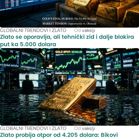
GLOBALNI TRENDOVI I ZLATO
Od
vakslji
Zlato se oporavlja, ali tehnički zid i dalje blokira
put ka 5.000 dolara
GLOBALNI TRENDOVI I ZLATO
Od
vakslji
Zlato probija otpor od 4.205 dolara: Bikovi