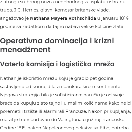
zlatnog i srebrnog novca neophodnog za isplatu i ishranu
trupa. J.C. Herries, glavni komesar britanske vlade,
angažovao je
Nathana Mayera Rothschilda
u januaru 1814.
godine sa zadatkom da tajno nabavi velike količine zlata.
Operativna dominacija i krizni
menadžment
Vaterlo komisija i logistička mreža
Nathan je iskoristio mrežu koju je gradio pet godina,
sastavljenu od kurira, dilera i bankara širom kontinenta.
Njegova strategija bila je sofisticirana: naručio je od svoje
braće da kupuju zlato tajno i u malim količinama kako ne bi
poremetili tržište ili alarmirali Francuze. Nakon prikupljanja,
metal je transportovan do Velingtona u južnoj Francuskoj.
Godine 1815, nakon Napoleonovog bekstva sa Elbe, potreba