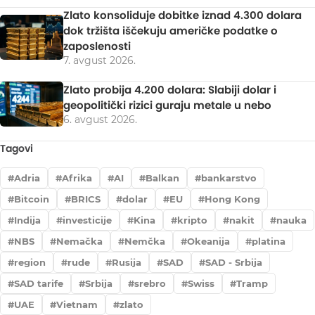
Zlato konsoliduje dobitke iznad 4.300 dolara
dok tržišta iščekuju američke podatke o
zaposlenosti
7. avgust 2026.
Zlato probija 4.200 dolara: Slabiji dolar i
geopolitički rizici guraju metale u nebo
6. avgust 2026.
Tagovi
Adria
Afrika
AI
Balkan
bankarstvo
Bitcoin
BRICS
dolar
EU
Hong Kong
Indija
investicije
Kina
kripto
nakit
nauka
NBS
Nemačka
Nemčka
Okeanija
platina
region
rude
Rusija
SAD
SAD - Srbija
SAD tarife
Srbija
srebro
Swiss
Tramp
UAE
Vietnam
zlato