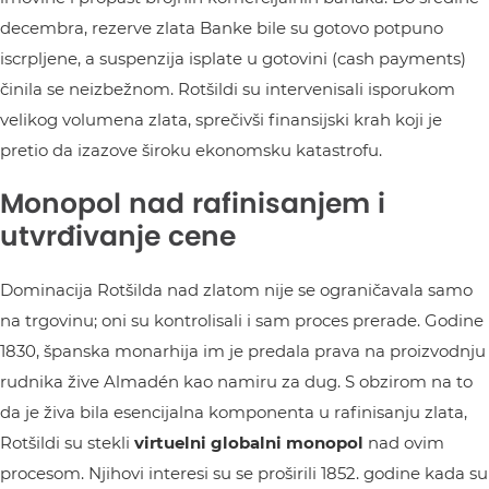
decembra, rezerve zlata Banke bile su gotovo potpuno
iscrpljene, a suspenzija isplate u gotovini (cash payments)
činila se neizbežnom. Rotšildi su intervenisali isporukom
velikog volumena zlata, sprečivši finansijski krah koji je
pretio da izazove široku ekonomsku katastrofu.
Monopol nad rafinisanjem i
utvrđivanje cene
Dominacija Rotšilda nad zlatom nije se ograničavala samo
na trgovinu; oni su kontrolisali i sam proces prerade. Godine
1830, španska monarhija im je predala prava na proizvodnju
rudnika žive Almadén kao namiru za dug. S obzirom na to
da je živa bila esencijalna komponenta u rafinisanju zlata,
Rotšildi su stekli
virtuelni globalni monopol
nad ovim
procesom. Njihovi interesi su se proširili 1852. godine kada su