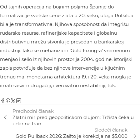
Od tajnih operacija na bojnim poljima Španije do
formalizacije svetske cene zlata u 20. veku, uloga Rotšilda
bila je transformativna. Njihova sposobnost da integrišu
rudarske resurse, rafinerijske kapacitete i globalnu
distributivnu mrežu stvorila je presedan u bankarskoj
industriji. Iako se mehanizam ‘Gold Fixing-a’ vremenom
menjao i selio iz njihovih prostorija 2004. godine, istorijski
zapis potvrđuje da bez njihove intervencije u ključnim
trenucima, monetarna arhitektura 19. i 20. veka mogla je
imati sasvim drugačiji, i verovatno nestabilniji, tok.
Predhodni članak
Zlatni mir pred geopolitičkom olujom: Tržišta čekaju
udar na Iran
Sledeći ćlanak
Gold Pullback 2026: Zašto je korekcija na $5.000