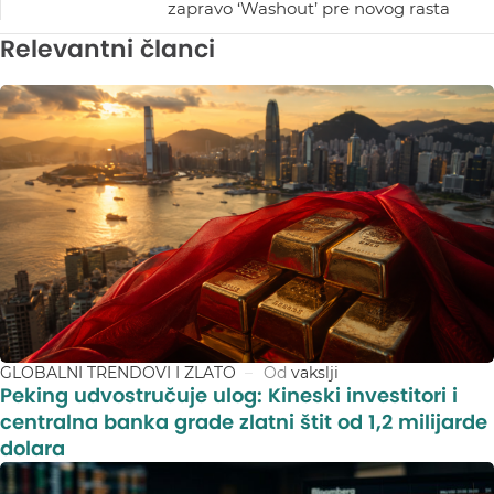
zapravo ‘Washout’ pre novog rasta
Relevantni članci
GLOBALNI TRENDOVI I ZLATO
Od
vakslji
Peking udvostručuje ulog: Kineski investitori i
centralna banka grade zlatni štit od 1,2 milijarde
dolara