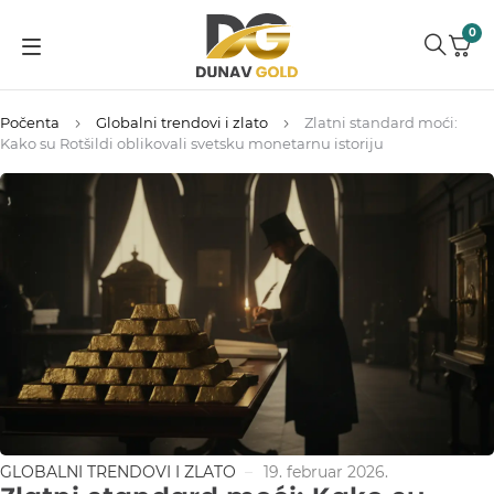
0
Počenta
Globalni trendovi i zlato
Zlatni standard moći:
Kako su Rotšildi oblikovali svetsku monetarnu istoriju
GLOBALNI TRENDOVI I ZLATO
19. februar 2026.