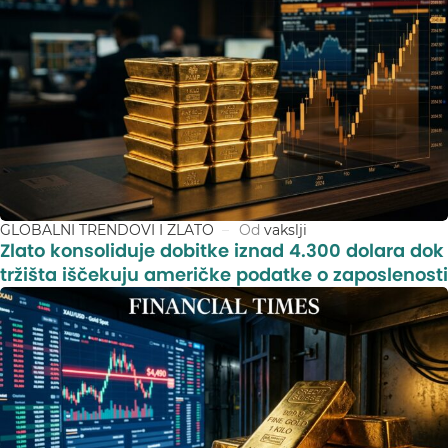
GLOBALNI TRENDOVI I ZLATO
Od
vakslji
Zlato konsoliduje dobitke iznad 4.300 dolara dok
tržišta iščekuju američke podatke o zaposlenosti