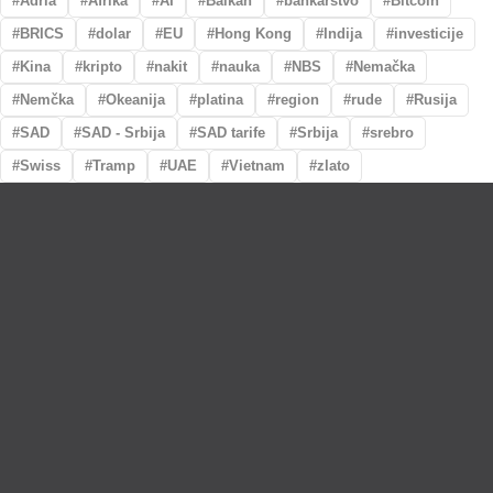
Adria
Afrika
AI
Balkan
bankarstvo
Bitcoin
BRICS
dolar
EU
Hong Kong
Indija
investicije
Kina
kripto
nakit
nauka
NBS
Nemačka
Nemčka
Okeanija
platina
region
rude
Rusija
SAD
SAD - Srbija
SAD tarife
Srbija
srebro
Swiss
Tramp
UAE
Vietnam
zlato
Lično preumzimanje paketa
Garancija autentičnosti i porekla
Realizacija na dan uplate
Otkup zlata po povoljnim cenama.
LOKACIJE
MENI
NALOG
Maksima Gorkog
Prodavnica
Korpa
5a
O nama
Moj nalog
Krunska 90
Spisak saradnika
Narudžbine
Bul. Mihaila Pupina
Najčešća pitanja
Spisak želja
5