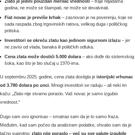
Zlato je jedini pouzdan merilac vrednosti
– traje hiljadama
godina, ne može se štampati, ne može se devalvirati.
Fiat novac je previše krhak
– zasnovan je na poverenju, koje se
sada raspada zbog trgovinskih ratova, velikog duga i političkog
pritiska.
Investitori se okreću zlatu kao jedinom sigurnom izlazu
– jer
ne zavisi od vlada, banaka ili političkih odluka.
Cena zlata može dostići 5.000 dolara
– ako dođe do sistemskog
šoka, kao što je bio slučaj u 1970-ima.
U septembru 2025. godine, cena zlata dostigla je
istorijski vrhunac
od 3.780 dolara po unci
. Mnogi investitori se raduju – ali neki im
kažu: „Zlato nije stvarno poraslo. Vaš novac je samo izgubio
vrednost.“
Dugo sam ovo ignorisao – smatrao sam da je to samo fraza.
Međutim, kad sam počeo da analiziram podatke, shvatio sam da je
tačno suprotno:
zlato nije poraslo – već su sve valute izgubile