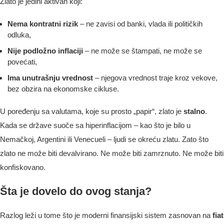
Zlato je jedini aktivan koji:
Nema kontratni rizik
– ne zavisi od banki, vlada ili političkih
odluka,
Nije podložno inflaciji
– ne može se štampati, ne može se
povećati,
Ima unutrašnju vrednost
– njegova vrednost traje kroz vekove,
bez obzira na ekonomske cikluse.
U poređenju sa valutama, koje su prosto „papir“, zlato je
stalno
.
Kada se države suoče sa hiperinflacijom – kao što je bilo u
Nemačkoj, Argentini ili Venecueli – ljudi se okreću zlatu. Zato što
zlato ne može biti devalvirano. Ne može biti zamrznuto. Ne može biti
konfiskovano.
Šta je dovelo do ovog stanja?
Razlog leži u tome što je moderni finansijski sistem zasnovan na
fiat