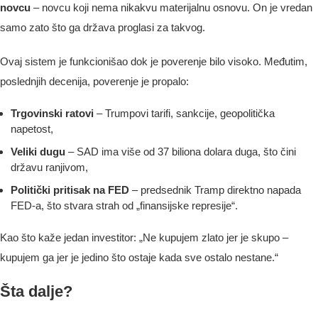
novcu
– novcu koji nema nikakvu materijalnu osnovu. On je vredan
samo zato što ga država proglasi za takvog.
Ovaj sistem je funkcionišao dok je poverenje bilo visoko. Međutim,
poslednjih decenija, poverenje je propalo:
Trgovinski ratovi
– Trumpovi tarifi, sankcije, geopolitička
napetost,
Veliki dugu
– SAD ima više od 37 biliona dolara duga, što čini
državu ranjivom,
Politički pritisak na FED
– predsednik Tramp direktno napada
FED-a, što stvara strah od „finansijske represije“.
Kao što kaže jedan investitor: „Ne kupujem zlato jer je skupo –
kupujem ga jer je jedino što ostaje kada sve ostalo nestane.“
Šta dalje?