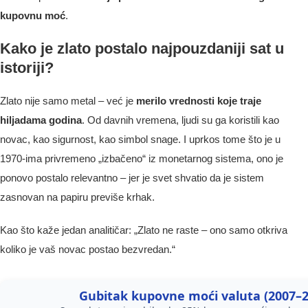
kupovnu moć
.
Kako je zlato postalo najpouzdaniji sat u
istoriji?
Zlato nije samo metal – već je
merilo vrednosti koje traje
hiljadama godina
. Od davnih vremena, ljudi su ga koristili kao
novac, kao sigurnost, kao simbol snage. I uprkos tome što je u
1970-ima privremeno „izbačeno“ iz monetarnog sistema, ono je
ponovo postalo relevantno – jer je svet shvatio da je sistem
zasnovan na papiru previše krhak.
Kao što kaže jedan analitičar: „Zlato ne raste – ono samo otkriva
koliko je vaš novac postao bezvredan.“
Gubitak kupovne moći valuta (2007–2