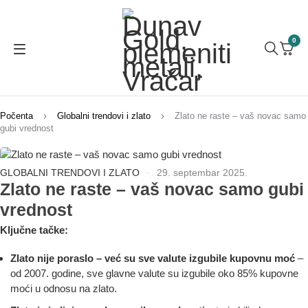
0
Počenta
Globalni trendovi i zlato
Zlato ne raste – vaš novac samo
gubi vrednost
GLOBALNI TRENDOVI I ZLATO
29. septembar 2025.
Zlato ne raste – vaš novac samo gubi
vrednost
Ključne tačke:
Zlato nije poraslo – već su sve valute izgubile kupovnu moć
–
od 2007. godine, sve glavne valute su izgubile oko 85% kupovne
moći u odnosu na zlato.