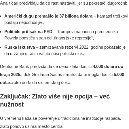
Analitičari predviđaju da će rast nastaviti, jer su pokretači dugoročni:
Američki dugu premašio je 37 biliona dolara
– kamatni troškovi
postaju nepodnošljivi,
Politički pritisak na FED
– Trumpovi napadi na predsednika
Powela podstiču strah od „finansijske represije“,
Ruska iskustva
– zamrzavanje rezervi 2022. godine pokazalo je
da držanje stranih valuta nosi politički rizik.
Deutsche Bank predviđa da će cena zlata dostići
4.000 dolara do
kraja 2025.
, dok Goldman Sachs smatra da bi mogla dostići
5.000
dolara
ako dođe do sistemskog šoka.
Zaključak: Zlato više nije opcija – već
nužnost
U vremenu kada se poverenje u tradicionalne institucije raspada,
zlato ponovo uzima mesto centra.