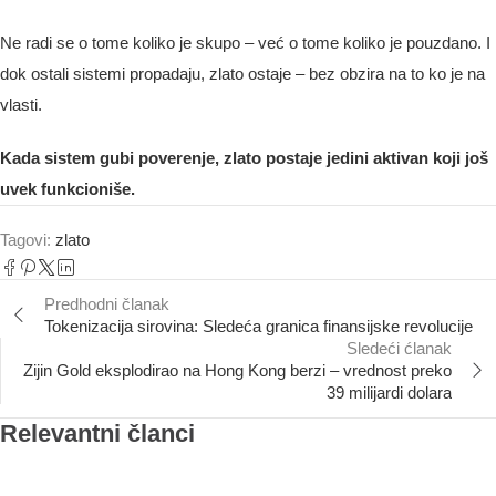
Ne radi se o tome koliko je skupo – već o tome koliko je pouzdano. I
dok ostali sistemi propadaju, zlato ostaje – bez obzira na to ko je na
vlasti.
Kada sistem gubi poverenje, zlato postaje jedini aktivan koji još
uvek funkcioniše.
Tagovi:
zlato
Predhodni članak
Tokenizacija sirovina: Sledeća granica finansijske revolucije
Sledeći ćlanak
Zijin Gold eksplodirao na Hong Kong berzi – vrednost preko
39 milijardi dolara
Relevantni članci