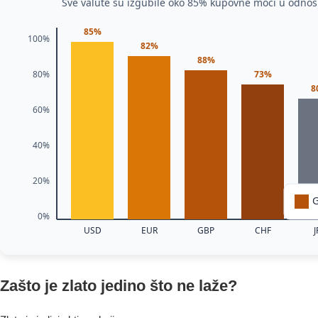
Sve valute su izgubile oko 85% kupovne moći u odnos
85%
100%
82%
88%
80%
73%
8
60%
40%
20%
G
0%
USD
EUR
GBP
CHF
J
Zašto je zlato jedino što ne laže?