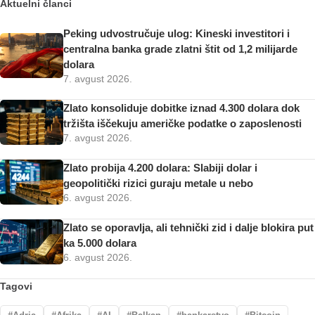
Aktuelni članci
Peking udvostručuje ulog: Kineski investitori i
centralna banka grade zlatni štit od 1,2 milijarde
dolara
7. avgust 2026.
Zlato konsoliduje dobitke iznad 4.300 dolara dok
tržišta iščekuju američke podatke o zaposlenosti
7. avgust 2026.
Zlato probija 4.200 dolara: Slabiji dolar i
geopolitički rizici guraju metale u nebo
6. avgust 2026.
Zlato se oporavlja, ali tehnički zid i dalje blokira put
ka 5.000 dolara
6. avgust 2026.
Tagovi