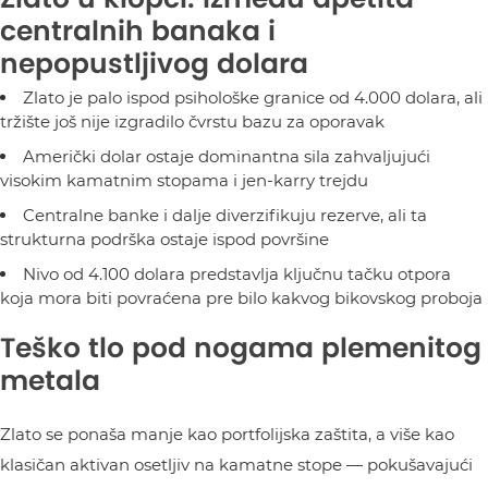
centralnih banaka i
nepopustljivog dolara
Zlato je palo ispod psihološke granice od 4.000 dolara, ali
tržište još nije izgradilo čvrstu bazu za oporavak
Američki dolar ostaje dominantna sila zahvaljujući
visokim kamatnim stopama i jen-karry trejdu
Centralne banke i dalje diverzifikuju rezerve, ali ta
strukturna podrška ostaje ispod površine
Nivo od 4.100 dolara predstavlja ključnu tačku otpora
koja mora biti povraćena pre bilo kakvog bikovskog proboja
Teško tlo pod nogama plemenitog
metala
Zlato se ponaša manje kao portfolijska zaštita, a više kao
klasičan aktivan osetljiv na kamatne stope — pokušavajući