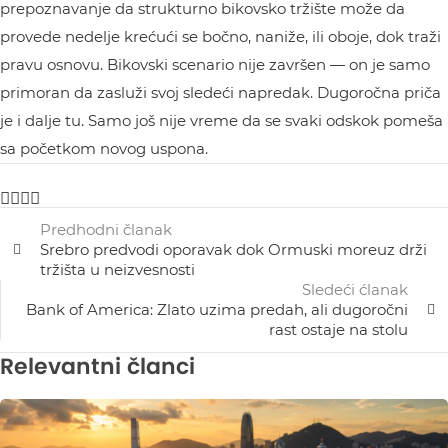
prepoznavanje da strukturno bikovsko tržište može da
provede nedelje krećući se bočno, naniže, ili oboje, dok traži
pravu osnovu. Bikovski scenario nije završen — on je samo
primoran da zasluži svoj sledeći napredak. Dugoročna priča
je i dalje tu. Samo još nije vreme da se svaki odskok pomeša
sa početkom novog uspona.
Predhodni članak
Srebro predvodi oporavak dok Ormuski moreuz drži
tržišta u neizvesnosti
Sledeći ćlanak
Bank of America: Zlato uzima predah, ali dugoročni
rast ostaje na stolu
Relevantni članci