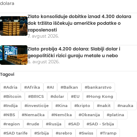
Zlato konsoliduje dobitke iznad 4.300 dolara
dok tržišta iščekuju američke podatke o
zaposlenosti
7. avgust 2026.
Zlato probija 4.200 dolara: Slabiji dolar i
geopolitički rizici guraju metale u nebo
6. avgust 2026.
Tagovi
Adria
Afrika
AI
Balkan
bankarstvo
Bitcoin
BRICS
dolar
EU
Hong Kong
Indija
investicije
Kina
kripto
nakit
nauka
NBS
Nemačka
Nemčka
Okeanija
platina
region
rude
Rusija
SAD
SAD - Srbija
SAD tarife
Srbija
srebro
Swiss
Tramp