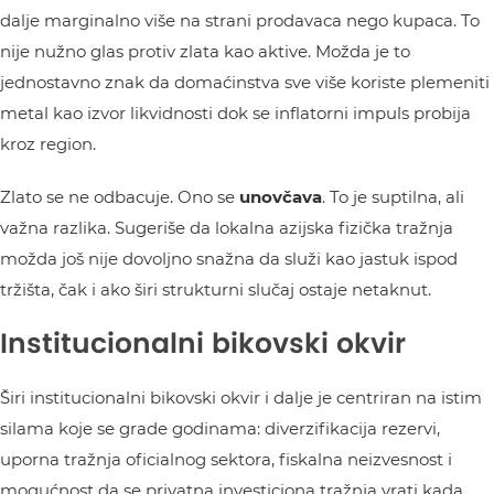
dalje marginalno više na strani prodavaca nego kupaca. To
nije nužno glas protiv zlata kao aktive. Možda je to
jednostavno znak da domaćinstva sve više koriste plemeniti
metal kao izvor likvidnosti dok se inflatorni impuls probija
kroz region.
Zlato se ne odbacuje. Ono se
unovčava
. To je suptilna, ali
važna razlika. Sugeriše da lokalna azijska fizička tražnja
možda još nije dovoljno snažna da služi kao jastuk ispod
tržišta, čak i ako širi strukturni slučaj ostaje netaknut.
Institucionalni bikovski okvir
Širi institucionalni bikovski okvir i dalje je centriran na istim
silama koje se grade godinama: diverzifikacija rezervi,
uporna tražnja oficialnog sektora, fiskalna neizvesnost i
mogućnost da se privatna investiciona tražnja vrati kada