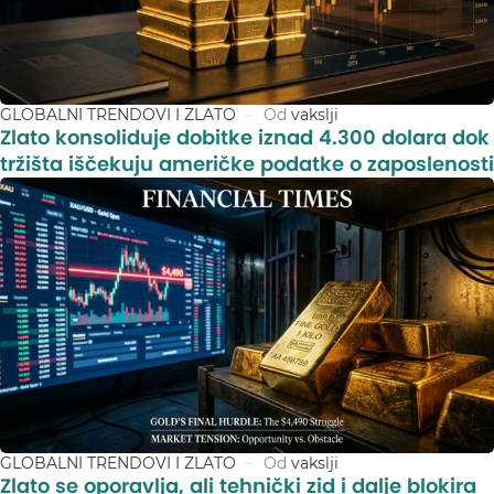
GLOBALNI TRENDOVI I ZLATO
Od
vakslji
Zlato konsoliduje dobitke iznad 4.300 dolara dok
tržišta iščekuju američke podatke o zaposlenosti
GLOBALNI TRENDOVI I ZLATO
Od
vakslji
Zlato se oporavlja, ali tehnički zid i dalje blokira