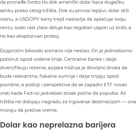
da pronađe čvrsto tlo dok američki dolar baca dugačku
senku preko celog tržišta. Dok su prinosi lepljivi, dolar drži
visinu, a USD/JPY karry trejd nastavlja da isplaćuje svoju
rentu, svaki rast zlata deluje kao tegoban uspon uz brdo, a
ne kao eksplozivan proboj.
Dugoročni bikovski scenario nije nestao. On je jednostavno
potisnut ispod vodene linije. Centralne banke i dalje
diverzifikuju rezerve, azijska tražnja je dovoljno široka da
bude relevantna, fiskalne sumnje i dalje tinjaju ispod
površine, a postoji i perspektiva da se zapadni ETF novac
vrati kada Fed-ov jastrebski stisak počne da popušta. Ali
tržišta ne dobijaju nagradu za trgovanje destinacijom — ona
moraju da prežive vreme.
Dolar kao neprelazna barijera