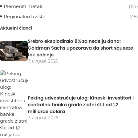
Plemeniti metali
(114)
Regionalno tržište
(45)
Aktuelni članci
Srebro eksplodiralo 8% za nedelju dana:
Goldman Sachs upozorava da short squeeze
tek počinje
7. avgust 2026.
Peking udvostručuje ulog: Kineski investitori i
centralna banka grade zlatni štit od 1,2
milijarde dolara
7. avgust 2026.