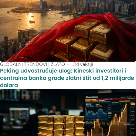
GLOBALNI TRENDOVI I ZLATO
Od
vakslji
Peking udvostručuje ulog: Kineski investitori i
centralna banka grade zlatni štit od 1,2 milijarde
dolara