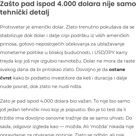
Zašto pad ispod 4.000 dolara nije samo
tehnički detalj
Protivvetar je američki dolar. Zlato trenutno pokušava da se
stabilizuje dok dolar i dalje crpi podršku iz viših američkih
prinosa, gotovo nepostojećih očekivanja za ublažavanje
monetarne politike u bliskoj budućnosti, i USD/JPY karry
trejda koji još nije izgubio ravnotežu. Dolar ne mora da raste
svakog dana da bi pritiskao zlato. Dovoljno je da
ostane
čvrst
kako bi podsetio investitore da keš i duracija i dalje
nude povrat, dok zlato ne nudi ništa.
Zato je pad ispod 4.000 dolara bio važan. To nije bio samo
još jedan tehnički nivo koji je popustio. Bio je to test da li
tržište ima dovoljno osnovne tražnje da se samo uhvati. Do
sada, odgovor izgleda kao — možda. Ali ‘možda’ nikada nije
opravdanje za otvaranje pozicije. Zlato se odbilo, ali nije