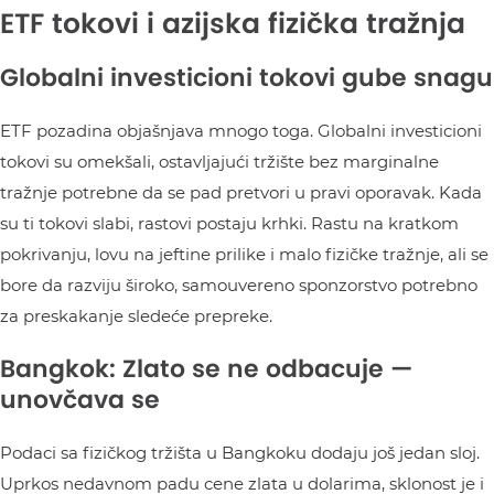
ETF tokovi i azijska fizička tražnja
Globalni investicioni tokovi gube snagu
ETF pozadina objašnjava mnogo toga. Globalni investicioni
tokovi su omekšali, ostavljajući tržište bez marginalne
tražnje potrebne da se pad pretvori u pravi oporavak. Kada
su ti tokovi slabi, rastovi postaju krhki. Rastu na kratkom
pokrivanju, lovu na jeftine prilike i malo fizičke tražnje, ali se
bore da razviju široko, samouvereno sponzorstvo potrebno
za preskakanje sledeće prepreke.
Bangkok: Zlato se ne odbacuje —
unovčava se
Podaci sa fizičkog tržišta u Bangkoku dodaju još jedan sloj.
Uprkos nedavnom padu cene zlata u dolarima, sklonost je i