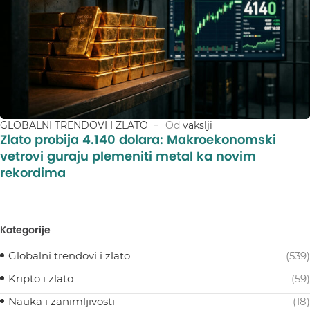
GLOBALNI TRENDOVI I ZLATO
Od
vakslji
Zlato probija 4.140 dolara: Makroekonomski
vetrovi guraju plemeniti metal ka novim
rekordima
Kategorije
Globalni trendovi i zlato
(539)
Kripto i zlato
(59)
Nauka i zanimljivosti
(18)