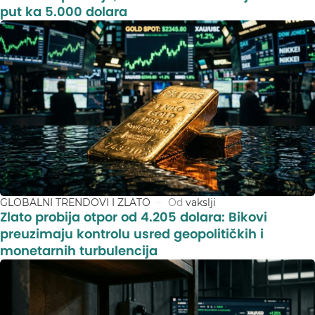
put ka 5.000 dolara
GLOBALNI TRENDOVI I ZLATO
Od
vakslji
Zlato probija otpor od 4.205 dolara: Bikovi
preuzimaju kontrolu usred geopolitičkih i
monetarnih turbulencija