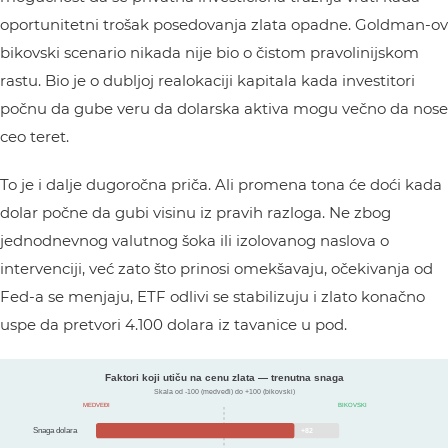
oportunitetni trošak posedovanja zlata opadne. Goldman-ov
bikovski scenario nikada nije bio o čistom pravolinijskom
rastu. Bio je o dubljoj realokaciji kapitala kada investitori
počnu da gube veru da dolarska aktiva mogu večno da nose
ceo teret.
To je i dalje dugoročna priča. Ali promena tona će doći kada
dolar počne da gubi visinu iz pravih razloga. Ne zbog
jednodnevnog valutnog šoka ili izolovanog naslova o
intervenciji, već zato što prinosi omekšavaju, očekivanja od
Fed-a se menjaju, ETF odlivi se stabilizuju i zlato konačno
uspe da pretvori 4.100 dolara iz tavanice u pod.