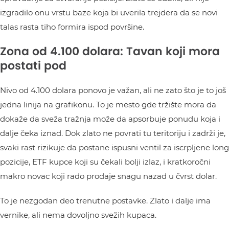
izgradilo onu vrstu baze koja bi uverila trejdera da se novi
talas rasta tiho formira ispod površine.
Zona od 4.100 dolara: Tavan koji mora
postati pod
Nivo od 4.100 dolara ponovo je važan, ali ne zato što je to još
jedna linija na grafikonu. To je mesto gde tržište mora da
dokaže da sveža tražnja može da apsorbuje ponudu koja i
dalje čeka iznad. Dok zlato ne povrati tu teritoriju i zadrži je,
svaki rast rizikuje da postane ispusni ventil za iscrpljene long
pozicije, ETF kupce koji su čekali bolji izlaz, i kratkoročni
makro novac koji rado prodaje snagu nazad u čvrst dolar.
To je nezgodan deo trenutne postavke. Zlato i dalje ima
vernike, ali nema dovoljno svežih kupaca.