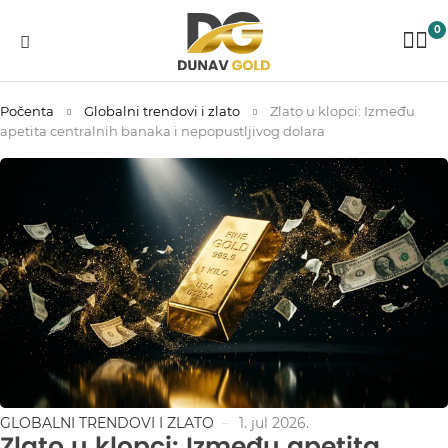
0
Počenta
Globalni trendovi i zlato
Zlato u klopci: Između
apetita centralnih banaka i nepopustljivog dolara
GLOBALNI TRENDOVI I ZLATO
1. jul 2026.
Zlato u klopci: Između apetita