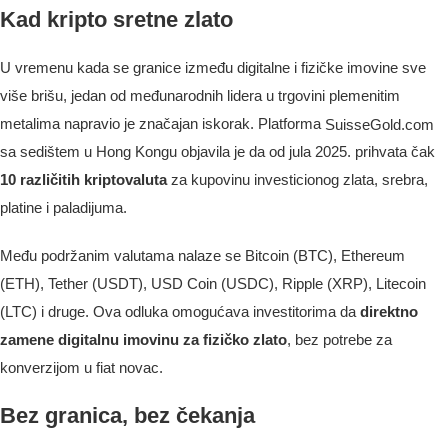
Kad kripto sretne zlato
U vremenu kada se granice između digitalne i fizičke imovine sve
više brišu, jedan od međunarodnih lidera u trgovini plemenitim
metalima napravio je značajan iskorak. Platforma
SuisseGold.com
sa sedištem u Hong Kongu objavila je da od jula 2025. prihvata čak
10 različitih kriptovaluta
za kupovinu investicionog zlata, srebra,
platine i paladijuma.
Među podržanim valutama nalaze se Bitcoin (BTC), Ethereum
(ETH), Tether (USDT), USD Coin (USDC), Ripple (XRP), Litecoin
(LTC) i druge. Ova odluka omogućava investitorima da
direktno
zamene digitalnu imovinu za fizičko zlato
, bez potrebe za
konverzijom u fiat novac.
Bez granica, bez čekanja