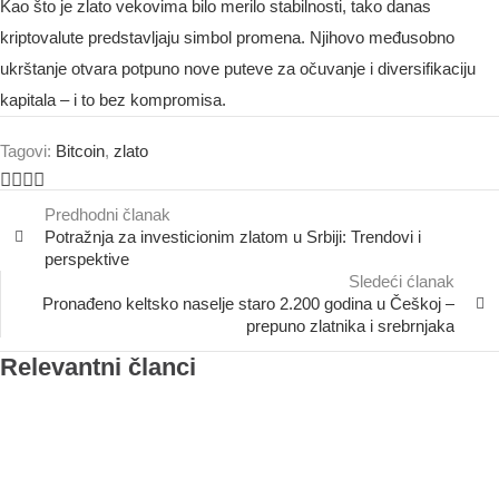
Kao što je zlato vekovima bilo merilo stabilnosti, tako danas
kriptovalute predstavljaju simbol promena. Njihovo međusobno
ukrštanje otvara potpuno nove puteve za očuvanje i diversifikaciju
kapitala – i to bez kompromisa.
Tagovi:
Bitcoin
,
zlato
Predhodni članak
Potražnja za investicionim zlatom u Srbiji: Trendovi i
perspektive
Sledeći ćlanak
Pronađeno keltsko naselje staro 2.200 godina u Češkoj –
prepuno zlatnika i srebrnjaka
Relevantni članci