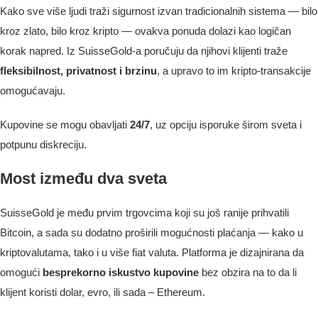
Kako sve više ljudi traži sigurnost izvan tradicionalnih sistema — bilo
kroz zlato, bilo kroz kripto — ovakva ponuda dolazi kao logičan
korak napred. Iz SuisseGold-a poručuju da njihovi klijenti traže
fleksibilnost, privatnost i brzinu
, a upravo to im kripto-transakcije
omogućavaju.
Kupovine se mogu obavljati
24/7
, uz opciju isporuke širom sveta i
potpunu diskreciju.
Most između dva sveta
SuisseGold je među prvim trgovcima koji su još ranije prihvatili
Bitcoin, a sada su dodatno proširili mogućnosti plaćanja — kako u
kriptovalutama, tako i u više fiat valuta. Platforma je dizajnirana da
omogući
besprekorno iskustvo kupovine
bez obzira na to da li
klijent koristi dolar, evro, ili sada – Ethereum.