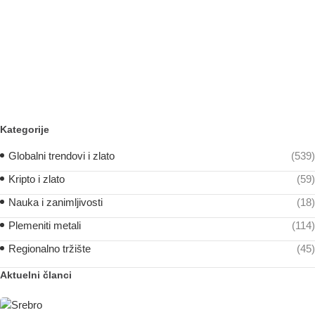
Kategorije
Globalni trendovi i zlato
(539)
Kripto i zlato
(59)
Nauka i zanimljivosti
(18)
Plemeniti metali
(114)
Regionalno tržište
(45)
Aktuelni članci