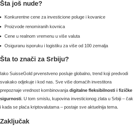
Šta još nude?
Konkurentne cene za investicione poluge i kovanice
Proizvode renomiranih kovnica
Cene u realnom vremenu u više valuta
Osiguranu isporuku i logistiku za više od 100 zemalja
Šta to znači za Srbiju?
Iako SuisseGold prvenstveno posluje globalno, trend koji predvodi
svakako odjekuje i kod nas. Sve više domaćih investitora
prepoznaje vrednost kombinovanja
digitalne fleksibilnosti i fizičke
sigurnosti
. U tom smislu, kupovina investicionog zlata u Srbiji – čak
i kada se plaća kriptovalutama – postaje sve aktuelnija tema.
Zaključak