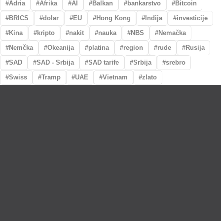
Adria
Afrika
AI
Balkan
bankarstvo
Bitcoin
BRICS
dolar
EU
Hong Kong
Indija
investicije
Kina
kripto
nakit
nauka
NBS
Nemačka
Nemčka
Okeanija
platina
region
rude
Rusija
SAD
SAD - Srbija
SAD tarife
Srbija
srebro
Swiss
Tramp
UAE
Vietnam
zlato
Lično preumzimanje paketa
Garancija autentičnosti i porekla
Realizacija na dan uplate
Otkup zlata po povoljnim cenama.
LOKACIJE
MENI
NALOG
Maksima Gorkog
Prodavnica
Korpa
5a
O nama
Moj nalog
Krunska 90
Spisak saradnika
Narudžbine
Bul. Mihaila Pupina
Najčešća pitanja
Spisak želja
5